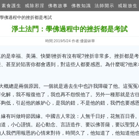
素食護生
戒除邪淫
佛教故事
佛教知識
法師開示
戒殺放生
：學佛過程中的挫折都是考試
淨土法門：學佛過程中的挫折都是考試
時間:2019/5/24 作者:優曇缽華
的是幸福、美滿、快樂!挫折有沒有呢?挫折非常多。挫折都是
礙、甚至於陷害你都會遇到，對這些人都要感恩。為什麼呢?他來
?大概總是兩個原因。一個就是過去生中也許我障礙了他。這冤冤
孽化解，我不報復他了，我也再不怨恨他了。另外一種那就是古
不夠低，引起他的嫉妒心，是我的錯，不是他的錯，我們也要感
，緣有叫做時節因緣。中國古人常說：人無千日好，花無百日香
知道，小心謹慎。起心動念、言語造作、要以佛菩薩，要以聖賢
的人我們用報恩的心情來對待，時間久了，他知道了，他知道他