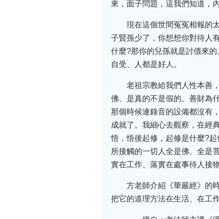
來，面子問題，這我們知道，
現在這個世間冤冤相報的
子賢孫少了，你想想你對待人
什麼?那你的兒孫就是討債來
自受、人都是好人。
老祖宗教給我們人性本善
佛、是真的不是假的。善財為
那個時候連錄音的設備都沒有
成就了。我細心去觀察，在經
悟，悟後起修，起修是什麼?起
所接觸的一切人全是佛、全是
實在工作、落實在處事待人接
方老師介紹《華嚴經》的
把它的道理方法在生活、在工作