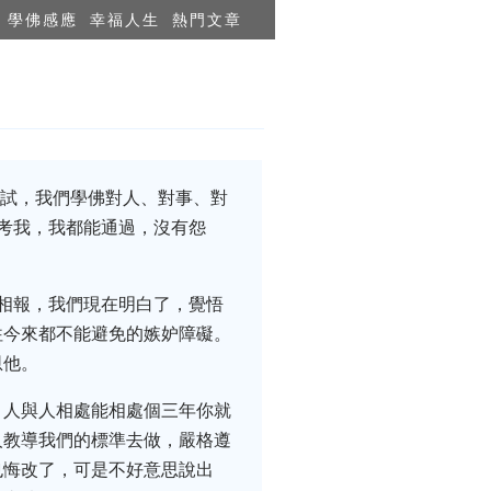
學佛感應
幸福人生
熱門文章
考試，我們學佛對人、對事、對
考我，我都能通過，沒有怨
相報，我們現在明白了，覺悟
往今來都不能避免的嫉妒障礙。
恩他。
。人與人相處能相處個三年你就
人教導我們的標準去做，嚴格遵
也悔改了，可是不好意思說出