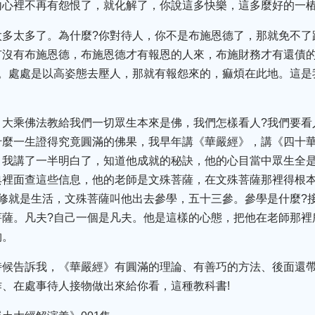
內心裡不再有怨恨了，就化解了，你說這多快樂，這多麼好的一
太多太多了。為什麼?你對待人，你不是布施恩德了，那就免不了
有沒有布施恩德，布施恩德才有報恩的人來，布施財務才有還債
的。處處是以高姿態去壓人，那就有報怨來的，痲煩在此地。這是
，大乘佛法教給我們一切眾生本來是佛，我們怎樣看人?我們要看
什麼一生證得究竟圓滿的佛果，我早年講《華嚴經》，講《四十
，我講了一半明白了，知道他成就的秘訣，他的心目當中眾生全
典裡面查這些信息，他的老師是文殊菩薩，在文殊菩薩那裡得根
修就是生活，文殊菩薩叫他出去參學，五十三參。參學是什麼?
菩薩。凡夫?自己一個是凡夫。他是這樣的心態，把他在老師那裡
物。
時候告訴我，《華嚴經》有圓滿的理論、有善巧的方法、後面還
、在處事待人接物做出來給你看，這種教科書!