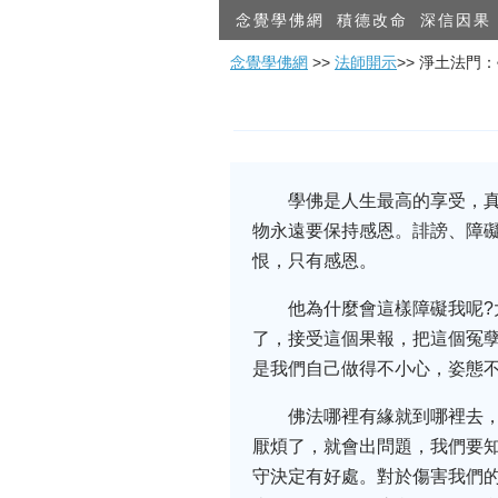
念覺學佛網
積德改命
深信因果
念覺學佛網
>>
法師開示
>> 淨土法門
學佛是人生最高的享受，真
物永遠要保持感恩。誹謗、障
恨，只有感恩。
他為什麼會這樣障礙我呢
了，接受這個果報，把這個冤
是我們自己做得不小心，姿態
佛法哪裡有緣就到哪裡去
厭煩了，就會出問題，我們要
守決定有好處。對於傷害我們