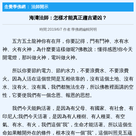
念覺學佛網
:
法師開示
海濤法師：怎樣才能真正趨吉避凶？
時間:2019/6/7 作者:學佛網編輯阿明
五方五土龍神你有在拜，你要記得，門有鬥神、水有水
神、火有火神，為什麼要這樣做呢?佛教說：懂得感恩!你今天
開電燈，那叫做火神，電叫做火神。
所以你要節約電力、節約水力，不要浪費水、不要浪費
火。因為人活在這個世間是互相依靠的，沒有這個土地、沒有
水、沒有火、沒有風，我們都無法生存，所以佛教裡面講的空
性，它要使我們有一個念恩、報恩的思想。
我們今天能夠活著，是因為有父母、有國家、有社會、有
印尼人;我們今天活著，是因為有人種樹、有人種菜、有空
氣、有水、有火，我們這個"我"，生命才能活著。所以這個生
命如果離開外在的條件，根本沒有一個"我"，這個叫照見五蘊