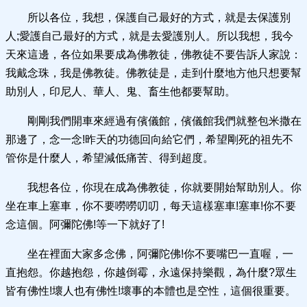
所以各位，我想，保護自己最好的方式，就是去保護別
人;愛護自己最好的方式，就是去愛護別人。所以我想，我今
天來這邊，各位如果要成為佛教徒，佛教徒不要告訴人家說：
我戴念珠，我是佛教徒。佛教徒是，走到什麼地方他只想要幫
助別人，印尼人、華人、鬼、畜生他都要幫助。
剛剛我們開車來經過有儐儀館，儐儀館我們就整包米撒在
那邊了，念一念!昨天的功德回向給它們，希望剛死的祖先不
管你是什麼人，希望減低痛苦、得到超度。
我想各位，你現在成為佛教徒，你就要開始幫助別人。你
坐在車上塞車，你不要嘮嘮叨叨，每天這樣塞車!塞車!你不要
念這個。阿彌陀佛!等一下就好了!
坐在裡面大家多念佛，阿彌陀佛!你不要嘴巴一直喔，一
直抱怨。你越抱怨，你越倒霉，永遠保持樂觀，為什麼?眾生
皆有佛性!壞人也有佛性!壞事的本體也是空性，這個很重要。