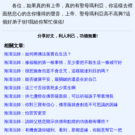
各位，如果真的有上帝，真的有聖母瑪利亞，你這樣去裡
面慈悲心的念你懂得的聲音，上帝、聖母瑪利亞高不高興?這
個好弟子!好!我給你幫忙保佑!
分享好文，利人利己，功德無量!
相關文章:
海濤法師：如何將佛法落實在生活？
海濤法師：修福報的第一樁事情，至少要把不殺生這一條戒守好
海濤法師：很想施食但是不會念咒，這樣能達到目的嗎？
海濤法師：能否健康平安，最關鍵的還是在於自己
海濤法師：這三寸舌頭害死多少眾生啊
海濤法師：供七盞燈在佛菩薩面前，可以祈福孩子學業增長
海濤法師：你對三寶有信心，佛菩薩就會創造不可思議的因緣
海濤法師：怕苦苦更苦
海濤法師：請師父慈悲開示供僧和點燈的功德都有哪些？
海濤法師：有機會讓你碰到、看到，那都是緣，你願意幫它一把