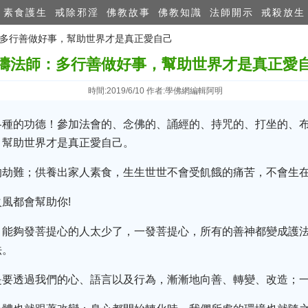
素食護生
戒除邪淫
佛教故事
佛教知識
法師開示
戒殺放生
師：多行善做好事，幫助世界才是真正愛自己
濤法師：多行善做好事，幫助世界才是真正愛
時間:2019/6/10 作者:學佛網編輯阿明
各種的功德！參加法會的、念佛的、誦經的、持咒的、打坐的、
，幫助世界才是真正愛自己。
的劫難；供養出家人素食，生生世世不會受飢餓的痛苦，不會生
風都會幫助你!
，能夠發菩提心的人太少了，一發菩提心，所有的善神都變成護
法。
是要透過我們的心、語言以及行為，漸漸地向善、轉變、改造；