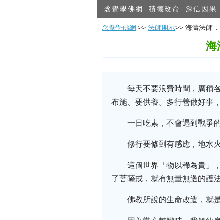
念覺學佛網
積德改命
深信因果
念覺學佛網
>>
法師開示
>> 海濤法
海
每天不要浪費時間，廣積
布施、要供養。多行善做好事
一日吃素，不會遇到戰爭
修行要修到有感應，地水火
這個世界「物以稀為貴」
了菩薩戒，就有無量無邊的護
佛教所說的生命改造，就