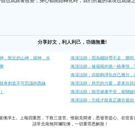
身體也就跟著改變；身心都開始轉化時，我們所處的環境也就隨
，
分享好文，利人利己，功德無量!
神，附近的山神，樹神，水
海濤法師：因為錢財帶不走，聰明
啊
海濤法師：修福報的第一樁事情，
海濤法師：你能夠淨化自己幾分，
就會創造不可思議的因緣
海濤法師：慈悲的力量，是來自於
！
海濤法師：能否健康平安，最關鍵
海濤法師：怎樣才能真正趨吉避凶
嚴佛淨土。上報四重恩，下救三道苦。惟願見聞者，悉發菩提心。在世富
請常念南無阿彌陀佛，一切重罪悉解脫！