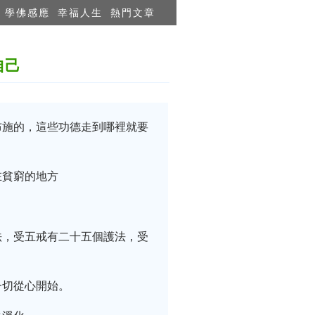
學佛感應
幸福人生
熱門文章
自己
布施的，這些功德走到哪裡就要
在貧窮的地方
法，受五戒有二十五個護法，受
一切從心開始。