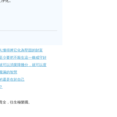
之淨化。
人懂得將它化為堅固的財富
至少要把不殺生這一條戒守好
就可以消業障幾分，就可以度
圓滿的智慧
的還是在於自己
？
貴全，往生極樂國。