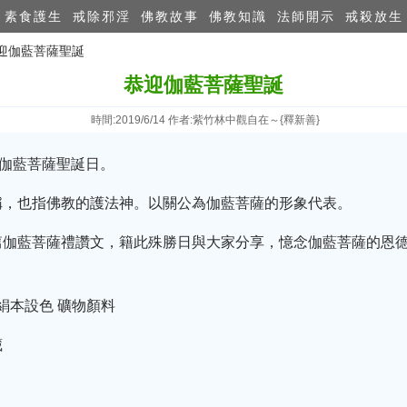
素食護生
戒除邪淫
佛教故事
佛教知識
法師開示
戒殺放生
恭迎伽藍菩薩聖誕
恭迎伽藍菩薩聖誕
時間:2019/6/14 作者:紫竹林中觀自在～{釋新善}
是伽藍菩薩聖誕日。
稱，也指佛教的護法神。以關公為伽藍菩薩的形象代表。
篇伽藍菩薩禮讚文，籍此殊勝日與大家分享，憶念伽藍菩薩的恩
絹本設色 礦物顏料
藏