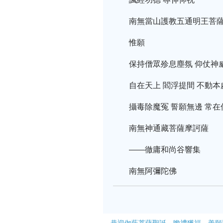
南無當山護教五通明王菩
惟願
保持僧眾殄息塵氛 仰仗神
自在天上 閻浮提間 不動
攝毒除魔冤 誓願無邊 常在
南無神通藏菩薩摩訶薩
——徹庸和尚谷響集
南無阿彌陀佛