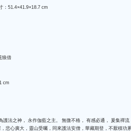
.4×41.9×18.7 cm
花狼借
 cm
長為護法之神， 永作伽藍之主。 無微不格， 有感必通， 爰集禪
深，悲心廣大，靈山受囑，同來護法安僧，華藏期登，不厭積功