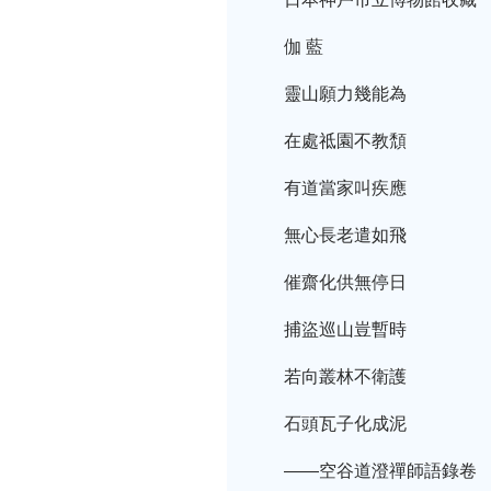
伽 藍
靈山願力幾能為
在處祗園不教頹
有道當家叫疾應
無心長老遣如飛
催齋化供無停日
捕盜巡山豈暫時
若向叢林不衛護
石頭瓦子化成泥
——空谷道澄禪師語錄卷