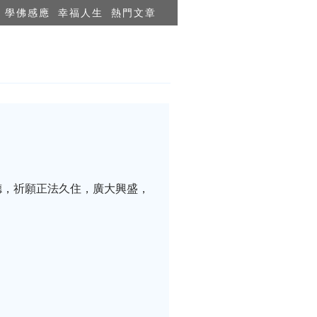
學佛感應
幸福人生
熱門文章
德，祈願正法久住，廣大興盛，