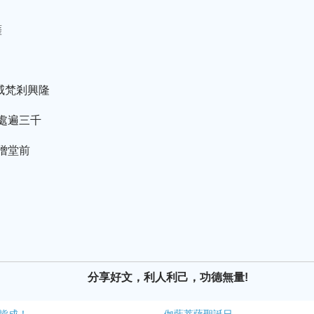
薩
威梵剎興隆
本處遍三千
僧堂前
分享好文，利人利己，功德無量!