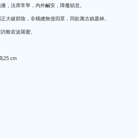
橫擾，法席常寧，內外鹹安，障魔頓息。
明正大破群陰，非橫總無侵四眾，同欽萬古鎮叢林。
摩訶般若波羅蜜。
25 cm