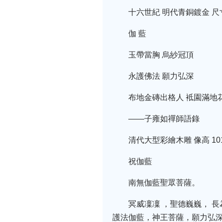
十六世紀 明代青銅鍍金 尺寸：51
伽 藍
玉帶當胸 烏紗冠頂
永護佛法 願力弘深
布地金磚出格人 袛園滿地
——子雍如禪師語錄
清代大型彩繪木雕 像高 101
祝伽藍
南無伽藍聖眾菩薩。
冥威凜凜 ，聖德巍巍， 
護法伽藍，神王菩薩，願力弘