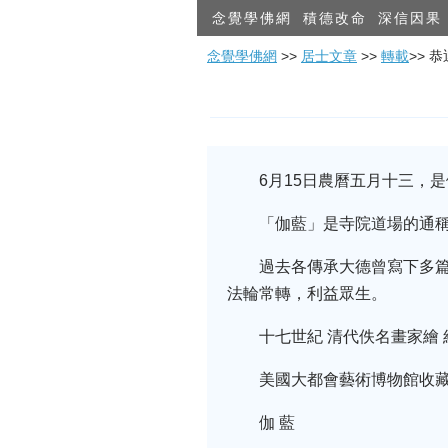
念覺學佛網
積德改命
深信因果
念覺學佛網
>>
居士文章
>>
轉載
>> 
6月15日農曆五月十三，
「伽藍」是寺院道場的通
過去各傳承大德曾寫下多
法輪常轉，利益眾生。
十七世紀 清代佚名畫家繪 
美國大都會藝術博物館收
伽 藍