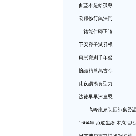
伽藍本是給孤尊
發願修行鎮法門
上祐能仁歸正道
下安釋子滅邪根
興崇寶剎千年盛
擁護精藍萬古存
此夜讚揚資聖力
法徒早早沐皇恩
——高峰龍泉院因師集賢
1664年 范道生繪 木庵性
日本神戶市立博物館收藏