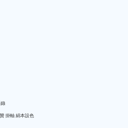
語錄
瑫贊 掛軸 絹本設色