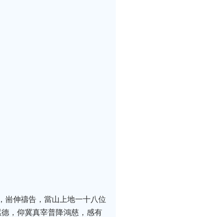
流，耑伸禱告，當山上地一十八位
累德，仰冀真宰普降鴻慈，感有