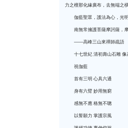
力之檀那化緣廣布，去無端之
伽藍聖眾，護法為心，光
南無常擁護菩薩摩訶薩，
——高峰三山來禪師疏語
十七世紀 清初壽山石雕 像高
祝伽藍
首有三明 心具六通
身有六臂 妙用無窮
感無不應 格無不聰
以誓願力 掌護宗風
諷經功德 專伸仰祝