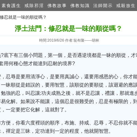
素食護生
戒除邪淫
佛教故事
佛教知識
法師開示
戒殺放生
：修忍就是一味的順從嗎？
淨土法門：修忍就是一味的順從嗎？
時間:2019/6/26 作者:翁布隆——胡林
義?底下有三個小問題，第一個，是否遇逆境都是一昧的順從，才
套用何種心態才能達到忍耐的境界?
蜜，忍辱是要用清淨心，是要用真誠心，還要用感恩的心，你才
，一昧順從是錯誤的，要用智慧，該順從的要順從，該迴避的應
勉強的忍，叫忍讓;功夫成熟之後，就不是忍讓，禮讓，那就進
容易化解。如果說不能讓，這個忍是很難受的，忍是有極限的，
度，一定要把它化解，這就對了。
前方便，你看六度裡頭的順序，布施、持戒、忍辱，不忍你就不
昧，禪定是三昧，定功達到一定的程度，他就開智慧。