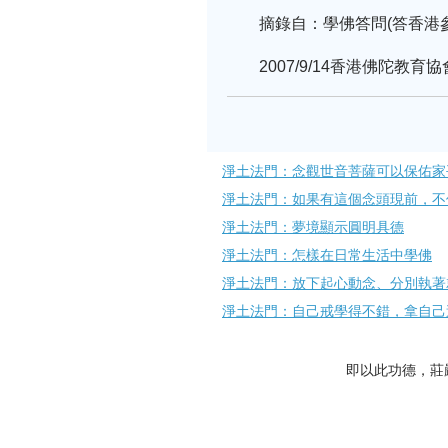
摘錄自：學佛答問(答香港參
2007/9/14香港佛陀教育協會
淨土法門：念觀世音菩薩可以保佑家
淨土法門：如果有這個念頭現前，不
淨土法門：夢境顯示​圓明具德
淨土法門：怎樣在日常生活中學佛
淨土法門：放下起心動念、分別執著
淨土法門：自己戒學得不錯，拿自己
即以此功德，莊