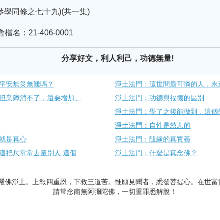
學同修之七十九)(共一集)
檔名：21-406-0001
分享好文，利人利己，功德無量!
平安無災無難嗎？
淨土法門：這世間最可憐的人，永
但業障消不了，還要增加、
淨土法門：功德與福德的區別
淨土法門：學了之後能做到，這個
淨土法門：自性是慈悲的
就是真心
淨土法門：隨緣的真實義
這把尺常常去量別人,這個
淨土法門：什麼是真念佛？​
嚴佛淨土。上報四重恩，下救三道苦。惟願見聞者，悉發菩提心。在世富
請常念南無阿彌陀佛，一切重罪悉解脫！