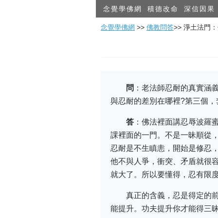
念覺學佛網
積德改命
深信因果
念覺學佛網
>>
佛教問答
>> 淨土法門
問
：老法師忍耐的真實涵
與忍耐的差別在哪裡?第三個，
答
：佛法裡面講忍辱波羅
課裡面的一門。不是一昧順從
忍耐是不生瞋恚，開始是修忍，
他不與人爭，衝突、矛盾就很
就大了。所以要懂得，忍有限
真正的含義，忍是得定的
能提升。功夫提升你才能得三