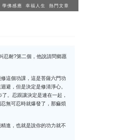
學佛感應
幸福人生
熱門文章
叫忍耐?第二個，他說請問鄉愿
能修這個功課，這是菩薩六門功
該迴避，但是決定是修清淨心。
步了。忍跟讓決定是連在一起，
到忍無可忍時就爆發了，那痲煩
能精進，也就是說你的功力就不