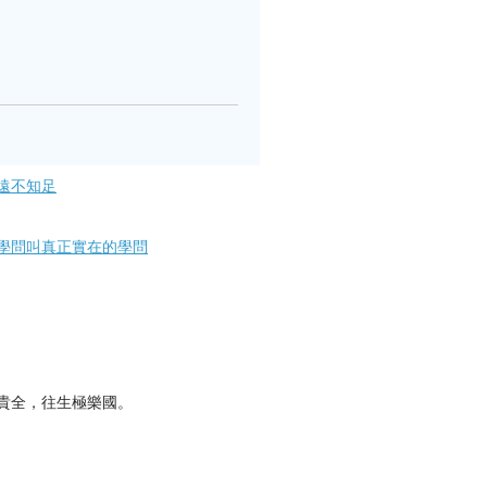
遠不知足
學問叫真正實在的學問
貴全，往生極樂國。