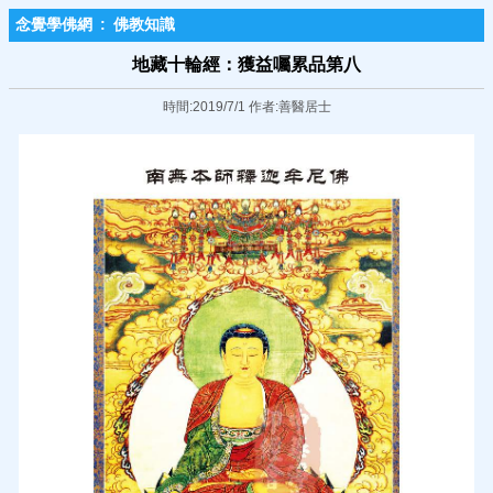
念覺學佛網
:
佛教知識
地藏十輪經：獲益囑累品第八
時間:2019/7/1 作者:善醫居士