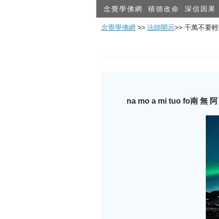
念覺學佛網
積德改命
深信因果
念覺學佛網
>>
法師開示
>> 千萬不要
na mo a mi tuo fo
南
無 阿