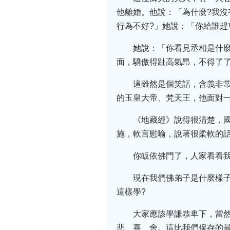
他離婚。他說：「為什麼?我沒
行為不好?」她說：「你給誰趕
她說：「你看見丞相是什
面，驕傲得趾高氣昂，不得了
這雖然是個笑話，含義非
的玉皇大帝、梵天王，他面對
《地藏經》說得很清楚，
施，軟言慰喻，說著很柔軟的
你皈依佛門了，人家看看我
現在我們佛弟子是什麼樣子
這樣學?
大家應該學謙恭卑下，當
悲、喜、舍。這比我們保存的