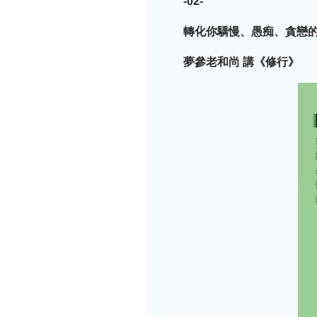
-02-
轉化你驕慢、愚痴、貪戀
夢參老和尚 講《修行》