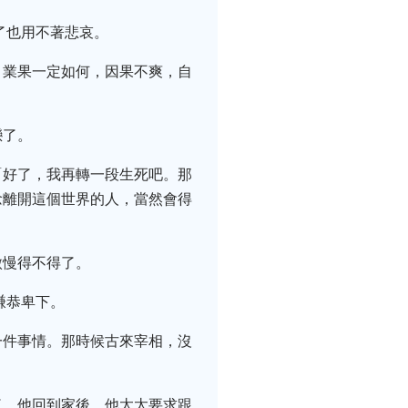
了也用不著悲哀。
，業果一定如何，因果不爽，自
戀了。
「好了，我再轉一段生死吧。那
念離開這個世界的人，當然會得
傲慢得不得了。
謙恭卑下。
一件事情。那時候古來宰相，沒
。
了。他回到家後，他太太要求跟