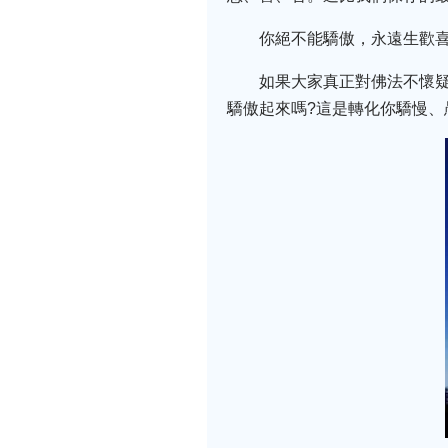
你絕不能驕傲，永遠生歡
如果大家真正對佛法不懷
驕傲起來嗎?這是轉化你驕慢、