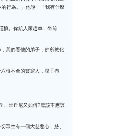
你的行為。」他說：「我有什麼
謹慎。你給人家趕車，坐前
師，我們看他的弟子，佛所教化
給六根不全的貧窮人，親手布
。
丘、比丘尼又如何?應該不應該
一切眾生有一個大慈悲心，慈、