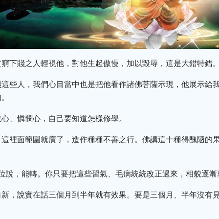
貧窮下賤之人輕視他，對他生起傲慢，加以毀辱，這是大錯特錯
賤這些人，我們心目當中也是把他看作諸佛菩薩示現，他展示給
的。
敬心、憐憫心，自己要知道怎樣修學。
，這裡面範圍就廣了，造作種種不善之行。佛講這十種得醜陋的
諸位說，能轉。你只要把這些習氣、毛病統統改正過來，相貌逐漸
自新，說實在話三個月到半年就有效果。要是三個月、半年沒有