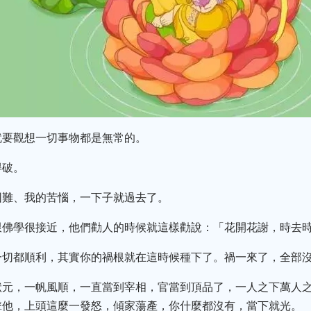
就要觀想一切事物都是無常的。
得破。
困難、我的苦惱，一下子就過去了。
跟佛學很接近，他們勸人的時候就這樣勸說：「花開花謝，時去
一切都順利，其實你的禍根就在這時候種下了。禍一來了，全部
狀元，一帆風順，一直當到宰相，官當到頂品了，一人之下萬人
擊他，上頭這麼一發怒，傾家蕩產，你什麼都沒有，當下就光。