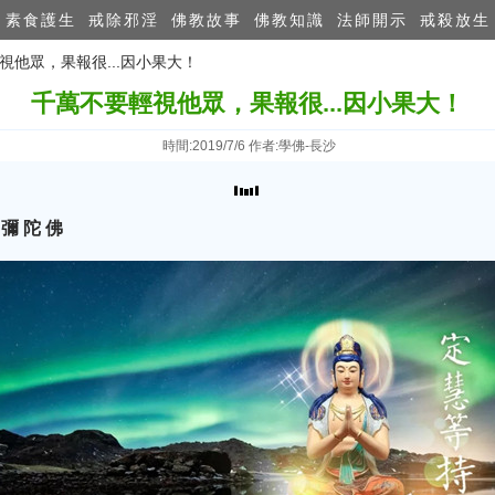
素食護生
戒除邪淫
佛教故事
佛教知識
法師開示
戒殺放生
輕視他眾，果報很...因小果大！
千萬不要輕視他眾，果報很...因小果大！
時間:2019/7/6 作者:學佛-長沙
 彌 陀 佛