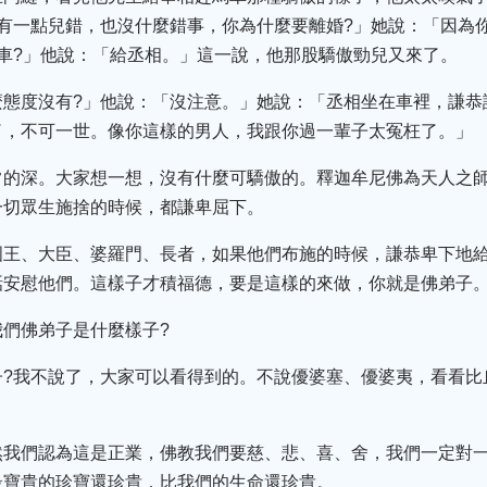
有一點兒錯，也沒什麼錯事，你為什麼要離婚?」她說：「因為
車?」他說：「給丞相。」這一說，他那股驕傲勁兒又來了。
麼態度沒有?」他說：「沒注意。」她說：「丞相坐在車裡，謙恭
了，不可一世。像你這樣的男人，我跟你過一輩子太冤枉了。」
常的深。大家想一想，沒有什麼可驕傲的。釋迦牟尼佛為天人之
一切眾生施捨的時候，都謙卑屈下。
國王、大臣、婆羅門、長者，如果他們布施的時候，謙恭卑下地
話安慰他們。這樣子才積福德，要是這樣的來做，你就是佛弟子
們佛弟子是什麼樣子?
?我不說了，大家可以看得到的。不說優婆塞、優婆夷，看看比
然我們認為這是正業，佛教我們要慈、悲、喜、舍，我們一定對
最寶貴的珍寶還珍貴，比我們的生命還珍貴。