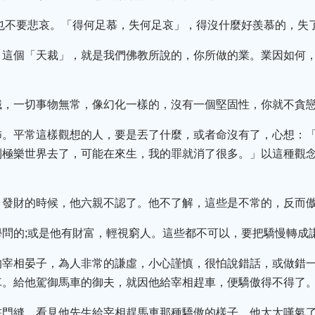
也不要悲哀。「得何足慕，失何足哀」，得沒什麼好羨慕的，失
。這個「天裁」，就是我們佛教所說的，你所做的業。業因如何
識，一切事物無常，像幻化一樣的，沒有一個堅固性，你就不貪
怖。平常這樣觀想的人，要是丟了什麼，或者命沒有了，心想：
到極樂世界去了，可能在來生，我的罪就消了很多。」以這種觀
、發財的時候，他六親不認了。他不了解，這些是不常的，反而
問的;或是他有財富，輕視窮人。這些都不可以，要把驕慢轉成
的宰相晏子，為人非常的謙虛，小心謹慎，很怕說錯話，或做錯
車。給他駕御馬車的御夫，就因他給宰相趕車，便驕傲得不得了
在門縫，看見他先生給宰相趕馬車那種驕傲的樣子，他太太嘆氣