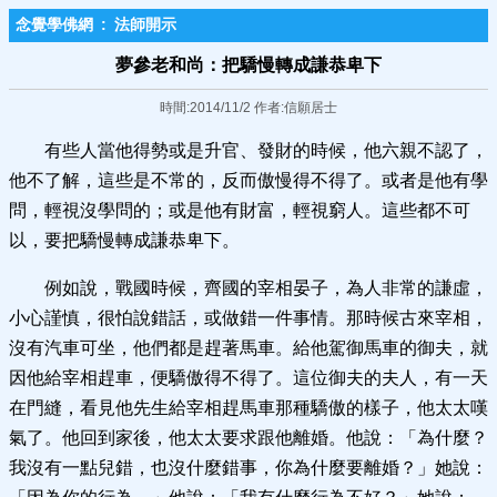
念覺學佛網
:
法師開示
夢參老和尚：把驕慢轉成謙恭卑下
時間:2014/11/2 作者:信願居士
有些人當他得勢或是升官、發財的時候，他六親不認了，
他不了解，這些是不常的，反而傲慢得不得了。或者是他有學
問，輕視沒學問的；或是他有財富，輕視窮人。這些都不可
以，要把驕慢轉成謙恭卑下。
例如說，戰國時候，齊國的宰相晏子，為人非常的謙虛，
小心謹慎，很怕說錯話，或做錯一件事情。那時候古來宰相，
沒有汽車可坐，他們都是趕著馬車。給他駕御馬車的御夫，就
因他給宰相趕車，便驕傲得不得了。這位御夫的夫人，有一天
在門縫，看見他先生給宰相趕馬車那種驕傲的樣子，他太太嘆
氣了。他回到家後，他太太要求跟他離婚。他說：「為什麼？
我沒有一點兒錯，也沒什麼錯事，你為什麼要離婚？」她說：