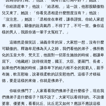
「因為你的行為。」他說：「我有什麼行為不好？」她說：
「你給誰趕車？」他說：「給丞相。」這一說，他那股驕傲勁
兒又來了。她說：「你看見丞相是什麼態度沒有？」他說：
「沒注意。」她說：「丞相坐在車裡，謙恭謹慎。你給人家趕
車，坐前面，驕傲的趾高氣昂，不得了了，不可一世。像你這
樣的男人，我跟你過一輩子太冤枉了。」
這雖然是個笑話，涵義非常的深，大家想一想，沒有什麼
可驕傲的。釋迦牟尼佛為天人之師，我們看他的弟子，佛所教
化的玉皇大帝、梵天王，他面對一切眾生施捨的時候，都謙卑
屈下。《地藏經》說得很清楚，國王、大臣、婆羅門、長者，
如果他們布施的時候，謙恭卑下的給六根不全的貧窮人，親手
布施，軟言慰喻，說著很柔軟的話安慰他們。這樣子才積福
德，要是這樣的來做，你就是佛弟子。
你皈依佛門了，人家看看我們佛弟子是什麼樣子，現在我
們佛弟子是什麼樣子？我不說了，大家可以看得到的。不說優
婆塞、優婆夷，看看比丘、比丘尼又如何？應該不應該這樣