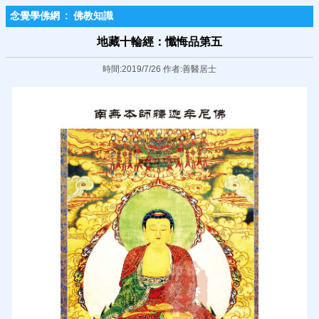
念覺學佛網
:
佛教知識
地藏十輪經：懺悔品第五
時間:2019/7/26 作者:善醫居士