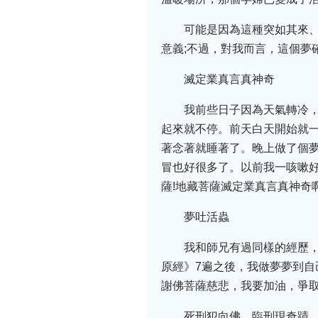
可能是因為這種突如其來
意義;不過，對我而言，這個夢
滅定業真言真神奇
我前些日子因為天氣轉冷
起來就不停。前天白天開始就
著念著就睡著了。晚上做了個
冒也好很多了。以前我一咳嗽
薩!地藏菩薩滅定業真言真神奇啊
夢吐活蟲
我和師兄有過同樣的經歷
原經》7遍之後，我做夢夢到
謝佛菩薩慈悲，我要加油，爭
死刑犯向佛，臨刑現奇蹟