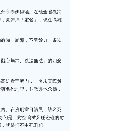
人分享學佛經驗。在他全省教誨
彈，竟彈彈「虛發」，現任高雄
的教誨、輔導，不遺餘力，多次
、觀心無常、觀法無法」的四念
在高雄看守所內，一名未實際參
給該名死刑犯，並教導他念佛，
真言。在臨刑當日清晨，該名死
離奇的是，對空鳴槍又碰碰碰的射
彈，就是打不中死刑犯。