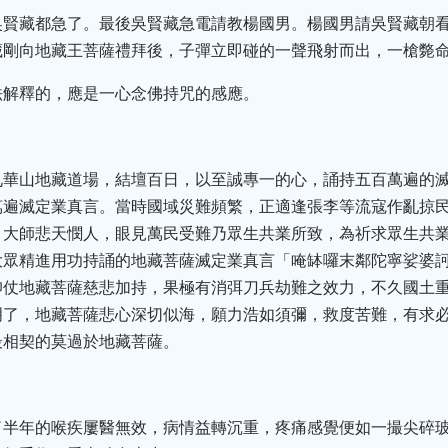
吳賢藏都急了。最後吳賢藏急電請教楊國男。楊國男請吳賢藏朝
藏剛向地藏王菩薩禮拜後，子彈立即碰的一聲飛射而出，一槍斃
法解釋的，應是一心念佛持咒的感應。
九華山地藏道場，結壇百日，以至誠專一的心，誦持五百萬遍的
萬遍滅定業真言。當時國域災難頻繁，正適逢張李等流寇作亂掠
。大師悲天憫人，眼見萬民受難乃眾生共業所致，為祈求眾生共
大眾精進用功持誦的地藏菩薩滅定業真言「唵缽囉末鄰陀寧娑婆
仰仗地藏菩薩慈悲加持，果極有消弭刀兵劫難之效力，不久國土
明了，地藏菩薩悲心深切似海，願力浩如須彌，救度苦難，有求
最相契的莫過於地藏菩薩。
了半年的喉疾屢醫無效，病情益轉沉重，疼痛感覺便如一撮尖碎