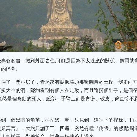
能專心念書，搬到外面去住;可能是因為不太適應的關係，偶爾就
』的怪夢。
蓋住了一間小房子，看起來有點像墳頭那種圓圓的土丘。我走向
不多大小的洞，隱約看到有個人在走動，而且還挺個肚子，是個
竟然是個會動的死人，臉部、手臂上都是青瘀、破皮，簡直慘不
趕到一個黑暗的角落，往左邊一看，只見到一道往下的樓梯，下
業真言』，大約只誦了三、四遍，突然有種『倒帶』的感覺;周
活人的樣子，帶著笑容，端著一杯熱茶走過來。