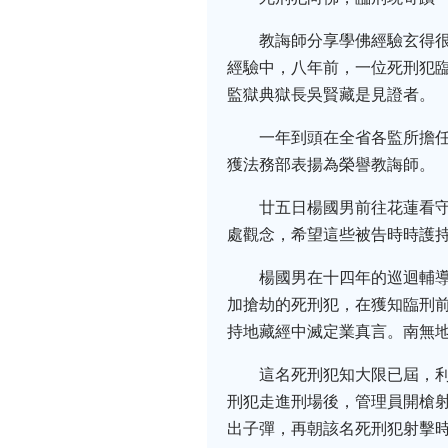
教誨師分享學佛經驗玄得
經驗中，八年前，一位死刑犯
監獄典獄長吳賢藏是見證者。
一年到頭在全省各監所擔
獲法務部表揚為榮譽教誨師。
廿五日楊國男前往花蓮看
處觀念，希望這些被告時時護
楊國男在十四年的巡迴輔
加搶劫的死刑犯，在獲知臨刑
持地藏經中滅定業真言。南無
這名死刑犯知大限已屆，
刑犯走進刑場後，管理員開槍射
出子彈，再朝該名死刑犯射擊