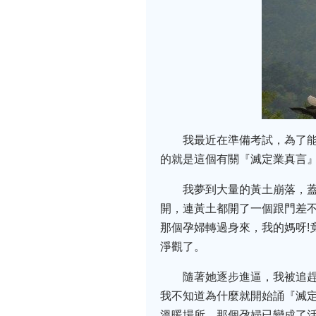
我最近在準備考試，為了
的就是這個有關『滅定業真言
我夢到大量的黃土崩落，
開，連黃土都開了一個跟門差
那個孕婦轉過身來，我的媽呀!
淨觀了。
隨著她逐步進逼，我被追
我不知道為什麼就開始誦『滅定
溫暖場所，那個孕婦已變成了