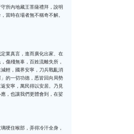
看守所內地藏王菩薩禮拜，說明
命，當時在場者無不稱奇不解。
滅定業真言，進而廣化出家、在
民，傷殘無辜，百姓流離失所，
業減輕，國界安寧，刀兵戰亂消
訶」的一切功德，悉皆回向局勢
重返安寧，萬民得以安居。乃見
必應，也讓我們更體會到，在娑
玻璃哽住喉部，弄得冷汗全身，