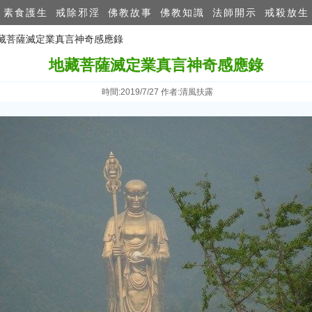
素食護生
戒除邪淫
佛教故事
佛教知識
法師開示
戒殺放生
地藏菩薩滅定業真言神奇感應錄
地藏菩薩滅定業真言神奇感應錄
時間:2019/7/27 作者:清風扶露