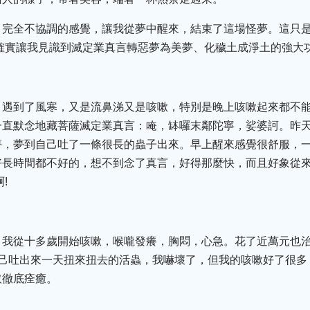
、完全不協調的感覺，讓我從夢中醒來，結束了這場怪夢。這只
確實讓我見識到滅定業真言轉惡夢為美夢、化穢土成淨土的強大
，遇到了風寒，又是流鼻涕又是咳嗽，特別是晚上咳嗽起來都不
一直默念地藏菩薩滅定業真言：唵，缽囉末鄰陀寧，娑婆訶。昨
夢，夢到自己吐了一條很長的蟲子出來。早上醒來感覺很舒服，
好長時間都不好的，想不到念了真言，好得那麼快，而且好象從
!
，我從十多歲開始咳嗽，喉嚨發癢，胸悶，心急。花了近萬元也
自己吐出來一天扭來扭去的活蟲，我嚇壞了，但我的咳嗽好了很多
取徹底痊癒。