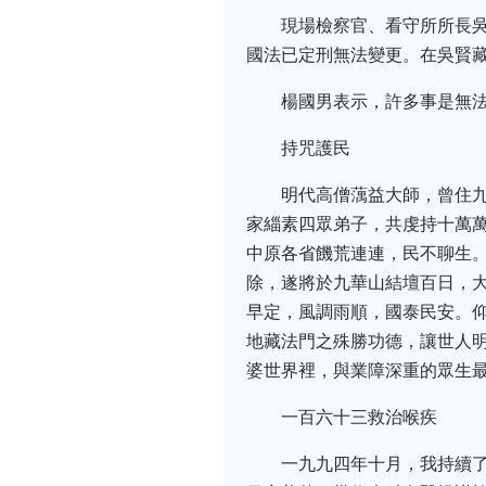
現場檢察官、看守所所長
國法已定刑無法變更。在吳賢
楊國男表示，許多事是無
持咒護民
明代高僧蕅益大師，曾住
家緇素四眾弟子，共虔持十萬
中原各省饑荒連連，民不聊生
除，遂將於九華山結壇百日，
早定，風調雨順，國泰民安。
地藏法門之殊勝功德，讓世人
婆世界裡，與業障深重的眾生
一百六十三救治喉疾
一九九四年十月，我持續