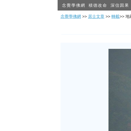
念覺學佛網
積德改命
深信因果
念覺學佛網
>>
居士文章
>>
轉載
>> 