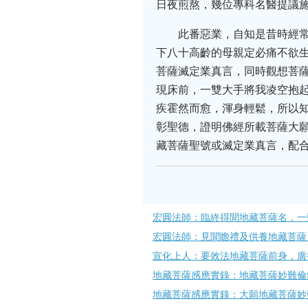
日夜煎熬，幾位專科名醫提議
此番惡業，自知是昔時經
下八十高齡的母親定必痛不欲
菩薩滅定業真言，同時觀想菩
現床前，一雙大手將我凌空抱
疾霍然而愈，渾身輕鬆，所以
彰聖德，證明佛經所載菩薩大
藏菩薩聖號或滅定業真言，配合
宏圓法師：臨終得聞地藏菩薩名，一
宏圓法師：見聞瞻禮及供養地藏菩薩
宣化上人：要效法地藏菩薩前身，廣
地藏菩薩感應實錄：地藏菩薩妙難倫
地藏菩薩感應實錄：大願地藏菩薩妙