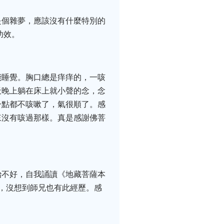
是個雜夢，應該沒有什麼特別的
功效。
能睡覺。胸口總是痒痒的，一咳
天晚上躺在床上就小聲的念，念
一點都不咳嗽了，氣很順了。感
來沒有咳過那樣。真是感謝佛菩
治不好，自我誦讀《地藏菩薩本
，沒想到師兄也有此經歷。感