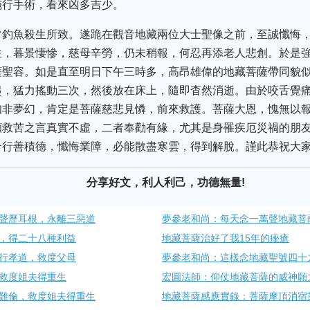
施行手術，看來凶多吉少。
常釣魚殺生所致。遂跪在觀音地藏兩位大士聖像之前，至誠懺悔
生，暮景悽慘，慈母辛勞，仍未稍報，何忍再添老人悲創。於是
薩聖容。如是直至明日下午三時多，高昂雄偉的地藏菩薩帶同貌
起，猛力搖動三次，然後放在床上，隨即杳然消逝。由於咬舌覺
知非夢幻，肯定是菩薩慈悲見憐，前來救護。菩薩大恩，愧無以
願救苦之言真實不虛，二者奉勸有緣，尤其是身罹疾厄災禍的朋
行善積德，懺悔業障，必能散盡寒雲，得到解脫。謹此恭祝大家
分享好文，利人利己，功德無量!
聲歷耳根，永離三惡道
夢參老和尚：每天念一萬聲地藏菩
，得二十八種利益
地藏菩薩治好了我15年的痤瘡
行孝道，救度父母
夢參老和尚：這樣念地藏聖號四十
救度姐夫得重生
宏圓法師：仰仗地藏菩薩的威神願
難倫，救度姐夫得重生
地藏菩薩感應實錄：菩薩摩頂消宿