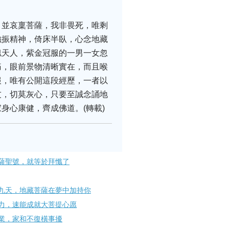
，並哀稟菩薩，我非畏死，唯剩
強振精神，倚床半臥，心念地藏
似天人，紫金冠服的一男一女忽
痛，眼前景物清晰實在，而且喉
報，唯有公開這段經歷，一者以
友，切莫灰心，只要至誠念誦地
身心康健，齊成佛道。(轉載)
薩聖號，就等於拜懺了
九天，地藏菩薩在夢中加持你
力，速能成就大菩提心愿
業，家和不復橫事擾