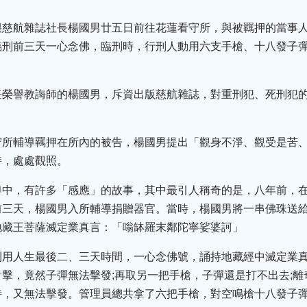
很慈航雜誌社長楊國男廿五日前往花蓮看守所，與被羈押的當事
臨刑前三天一心念佛，臨刑時，行刑人動用六支手槍、十八發子
任榮譽教誨師的楊國男，斥資出版慈航雜誌，對重刑犯、死刑犯
守所輔導羈押在所內的被告，楊國男提出「觀身不淨、觀受是苦
持，處處觀照。
導中，有許多「感應」的故事，其中最引人稱奇的是，八年前，
前三天，楊國男入所輔導捐贈器官。當時，楊國男將一串佛珠送
地藏王菩薩滅定業真言：「嗡缽羅末鄰陀寧娑婆訶」
利用人生最後二、三天時間，一心念佛號，誦持地藏經中滅定業
擊，竟然子彈無法擊發;再取另一把手槍，子彈還是打不出去;
時，又無法擊發。管理員總共拿了六把手槍，對空鳴槍十八發子