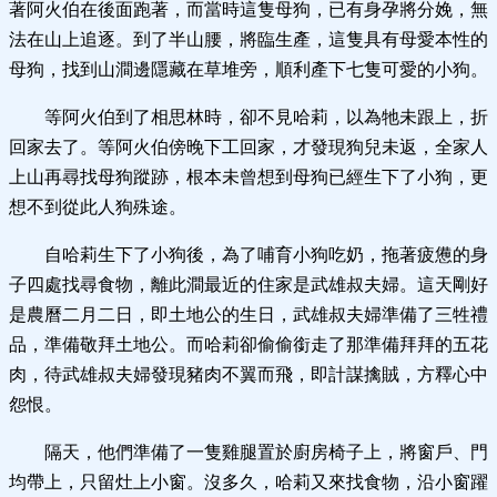
著阿火伯在後面跑著，而當時這隻母狗，已有身孕將分娩，無
法在山上追逐。到了半山腰，將臨生產，這隻具有母愛本性的
母狗，找到山澗邊隱藏在草堆旁，順利產下七隻可愛的小狗。
等阿火伯到了相思林時，卻不見哈莉，以為牠未跟上，折
回家去了。等阿火伯傍晚下工回家，才發現狗兒未返，全家人
上山再尋找母狗蹤跡，根本未曾想到母狗已經生下了小狗，更
想不到從此人狗殊途。
自哈莉生下了小狗後，為了哺育小狗吃奶，拖著疲憊的身
子四處找尋食物，離此澗最近的住家是武雄叔夫婦。這天剛好
是農曆二月二日，即土地公的生日，武雄叔夫婦準備了三牲禮
品，準備敬拜土地公。而哈莉卻偷偷銜走了那準備拜拜的五花
肉，待武雄叔夫婦發現豬肉不翼而飛，即計謀擒賊，方釋心中
怨恨。
隔天，他們準備了一隻雞腿置於廚房椅子上，將窗戶、門
均帶上，只留灶上小窗。沒多久，哈莉又來找食物，沿小窗躍