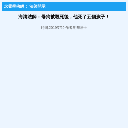
念覺學佛網
:
法師開示
海濤法師：母狗被殺死後，他死了五個孩子！
時間:2019/7/29 作者:明華居士