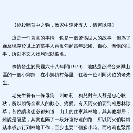
【燒殺哺育中之狗，致家中連死五人，情何以堪】
這是一件真實的事情，也是一個警惕世人的故事，但為了
顧及現存於世上的當事人再度勾起當年悲慘、傷心、悔恨的往
事，所以本文人物均冠以假名。
事情發生於民國六十八年間(1979)，地點是台灣台東縣山
區的一個小鄉鎮，在小鄉鎮村落里，住著一位叫阿火伯的老先
生。
老先生養有一條母狗，叫哈莉，狗兒對主人甚是忠心耿
耿，所以頗得全家人的歡心、疼愛。有天阿火伯要到相思林除
草，各位讀者想必都知道，山上的住家與林地，與其他鄰居，
雖說是隔壁，其實也隔了一段好遠好遠的路，所以阿火伯騎腳
踏車或步行到林地工作，至少也要半個多小時。而哈莉也緊跟