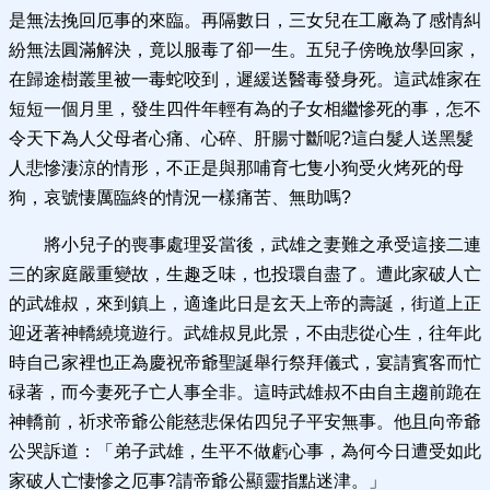
是無法挽回厄事的來臨。再隔數日，三女兒在工廠為了感情糾
紛無法圓滿解決，竟以服毒了卻一生。五兒子傍晚放學回家，
在歸途樹叢里被一毒蛇咬到，遲緩送醫毒發身死。這武雄家在
短短一個月里，發生四件年輕有為的子女相繼慘死的事，怎不
令天下為人父母者心痛、心碎、肝腸寸斷呢?這白髮人送黑髮
人悲慘淒涼的情形，不正是與那哺育七隻小狗受火烤死的母
狗，哀號悽厲臨終的情況一樣痛苦、無助嗎?
將小兒子的喪事處理妥當後，武雄之妻難之承受這接二連
三的家庭嚴重變故，生趣乏味，也投環自盡了。遭此家破人亡
的武雄叔，來到鎮上，適逢此日是玄天上帝的壽誕，街道上正
迎迓著神轎繞境遊行。武雄叔見此景，不由悲從心生，往年此
時自己家裡也正為慶祝帝爺聖誕舉行祭拜儀式，宴請賓客而忙
碌著，而今妻死子亡人事全非。這時武雄叔不由自主趨前跪在
神轎前，祈求帝爺公能慈悲保佑四兒子平安無事。他且向帝爺
公哭訴道：「弟子武雄，生平不做虧心事，為何今日遭受如此
家破人亡悽慘之厄事?請帝爺公顯靈指點迷津。」