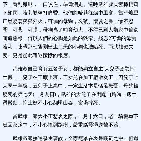
下，看到雞腿，一口咬住，準備溜走。這時武雄叔夫妻棒棍齊
下如雨，哈莉被棒打痛昏。他們將哈莉往爐中里塞，當時爐里
正燃燒著熊熊烈火，可憐的母狗，哀號、悽厲之聲，慘不忍
聞。可悲、可嘆，母狗為了哺育幼犬，不得已到人類家中偷食
而遭惡報，何以人們的心胸是如此的狹窄、殘忍?可憐的母狗
哈莉，連帶那七隻剛出生二天的小狗也遭餓死。而武雄叔夫
妻，更是從此遭遇悽慘的報應。
武雄叔自己育有五名子女，都能獨立自主;大兒子駕駛挖
土機，二兒子在工廠上班，三女兒在加工廠做女工，四兒子上
大學一年級，五兒子上高中，一家生活本是恬足無憂。母狗被
燒死的第七天(二月九日)，武雄的大兒子在開闢山路時，遇土
質鬆動，挖土機不小心翻墜山谷，當場摔死。
當武雄一家大小正悲哀之際，二月十六日，老二騎機車下
班回家途中，不小心撞到路樹，嚴重腦震盪送醫不治。
武雄叔家接連發生事故，全家籠罩在哀聲嘆氣之中，但還