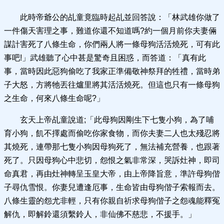
此時帝爺公的乩童竟臨時起乩並回答說：「林武雄你做了
一件傷天害理之事，難道你還不知道嗎?約一個月前你夫妻倆
謀計害死了八條生命，你們兩人將一條母狗活活燒死，可有此
事吧!」武雄聽了心中甚是驚奇且困惑，而答道：「真有此
事，當時因此惡狗偷吃了我家正準備敬神祭拜的牲禮，當時弟
子大怒，方將牠丟往爐里將其活活燒死。但這也只有一條母狗
之生命，何來八條生命呢?」
玄天上帝乩童說道;「此母狗因剛生下七隻小狗，為了哺
育小狗，飢不擇處而偷吃你家食物，而你夫妻二人也太殘忍將
其燒死，連帶那七隻小狗因母狗死了，無法補充營養，也跟著
死了。只因母狗心中悲切，怨恨之氣非常深，哭訴灶神，即司
命真君，再由灶神轉呈玉皇大帝，由上帝降旨意，準許母狗偕
子尋仇雪恨。你妻兒遭逢厄事，生命皆由母狗偕子索報而去。
八條生靈的怨尤非輕，只有你親自祈求母狗偕子之怨魂能釋冤
解仇，即解鈴還須繫鈴人，非仙佛不慈悲，不援手。」