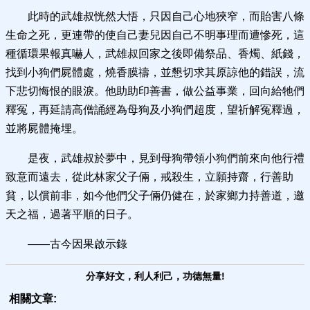
此時的武雄叔恍然大悟，只因自己心地狹窄，而貽害八條
生命之死，更連帶的使自己妻兒因自己不明事理而遭慘死，這
種循環果報真嚇人，武雄叔回家之後即備祭品、香燭、紙錢，
找到小狗們屍體處，燒香膜禱，並懇切求其原諒他的錯誤，流
下悲切悔恨的眼淚。他助助印善書，做公益事業，回向給牠們
釋冤，再延請高僧誦經為母狗及小狗們超度，望祈解冤釋過，
並將屍體掩埋。
是夜，武雄叔於夢中，見到母狗帶領小狗們前來向他行禮
致意而遠去，從此林家父子倆，戒殺生，立願持齋，行善助
貧，以償前非，如今他們父子倆仍健在，於家鄉力持善道，邀
天之福，過著平順的日子。
——古今因果啟示錄
分享好文，利人利己，功德無量!
相關文章: