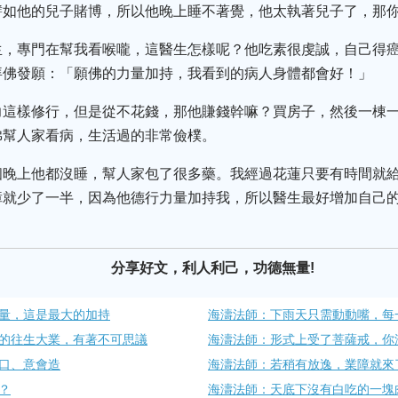
譬如他的兒子賭博，所以他晚上睡不著覺，他太執著兒子了，那
生，專門在幫我看喉嚨，這醫生怎樣呢？他吃素很虔誠，自己得
拜佛發願：「願佛的力量加持，我看到的病人身體都會好！」
力這樣修行，但是從不花錢，那他賺錢幹嘛？買房子，然後一棟
佛幫人家看病，生活過的非常儉樸。
個晚上他都沒睡，幫人家包了很多藥。我經過花蓮只要有時間就
障就少了一半，因為他德行力量加持我，所以醫生最好增加自己
分享好文，利人利己，功德無量!
量，這是最大的加持
海濤法師：下雨天只需動動嘴，每
的往生大業，有著不可思議
海濤法師：形式上受了菩薩戒，你
、口、意會造
海濤法師：若稍有放逸，業障就來
？
海濤法師：天底下沒有白吃的一塊