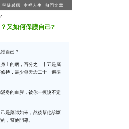
學佛感應
幸福人生
熱門文章
?
？又如何保護自己?
保護自己？
患身上的病，百分之二十五是屬
經修持，最少每天念二十一遍準
肉滿身的血腥，被你一摸說不定
自己是藥師如來，然後幫他診斷
素的，幫他開導。