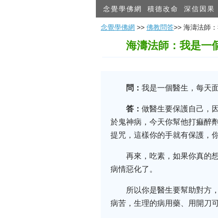
念覺學佛網
積德改命
深信因果
念覺學佛網
>>
佛教問答
>> 海濤法
海濤法師：我是一
問：
我是一個醫生，每天
答：
做醫生要保護自己，
於鬼神病，今天你幫他打痲醉
提咒，這樣你的手就有保護，
再來，吃素，如果你真的
病情惡化了。
所以你是醫生要幫助對方
病苦，生理的病用藥、用開刀