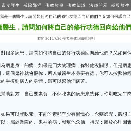
素食護生
戒除邪淫
佛教故事
佛教知識
法師開示
戒殺放生
師：我是一個醫生，請問如何將自己的修行功德回向給他們？又如何保護自己
個醫生，請問如何將自己的修行功德回向給他們
時間:2019/7/26 作者:學佛網編輯阿明
面對很多病患，請問如何將自己的修行功德回向給他們？又如何
因為病患身上的病，如果是四大物理病，你醫他沒關係，但是病
劑，這個鬼神就會恨你，所以做醫生本身要有德，你可以按照佛
你的手摸到病人的身體，還可以幫他消病苦。
想幫助對方，自己要素食，不然吃素的病患來找你，你剛吃完牛
，如果可以就吃素，不能吃素那至少有慚愧心，念藥師咒，觀想
可以；屬於業障的、鬼神的病，就幫他念佛、持咒；屬於心理因