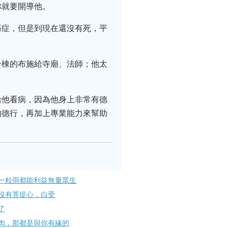
你就要開導他。
癌症，但是到現在還沒有死，平
一棟的布施給寺廟、法師；他太
給他看病，因為他身上非常有德
的德行，再加上專業能力來幫助
一粒雨都能利益無量眾生
沒有菩提心，白受
了
肉，那都是與你有緣的