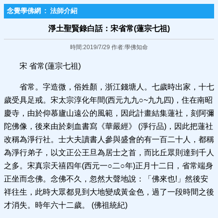
念覺學佛網
:
法師介紹
淨土聖賢錄白話：宋省常(蓮宗七祖)
時間:2019/7/29 作者:學佛知命
宋 省常(蓮宗七祖)
省常。字造微，俗姓顏，浙江錢塘人。七歲時出家，十七
歲受具足戒。宋太宗淳化年間(西元九九○~九九四)，住在南昭
慶寺，由於仰慕廬山遠公的風範，因此計畫結集蓮社，刻阿彌
陀佛像，後來由於刺血書寫《華嚴經》 (淨行品)，因此把蓮社
改稱為淨行社。士大夫讀書人參與盛會的有一百二十人，都稱
為淨行弟子，以文正公王旦為居士之首，而比丘眾則達到千人
之多。宋真宗天禧四年(西元一○二○年)正月十二日，省常端身
正坐而念佛。念佛不久，忽然大聲地說：「佛來也!」然後安
祥往生，此時大眾都見到大地變成黃金色，過了一段時間之後
才消失。時年六十二歲。 (佛祖統紀)