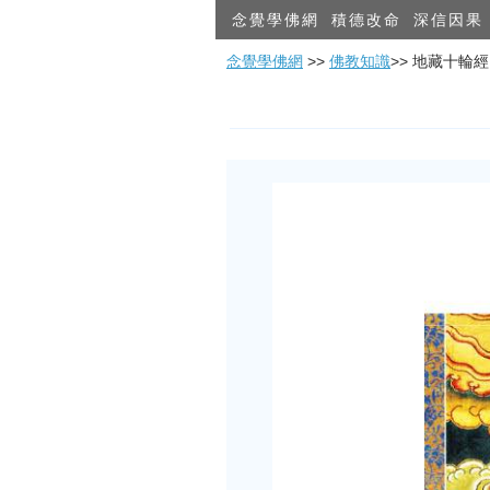
念覺學佛網
積德改命
深信因果
念覺學佛網
>>
佛教知識
>> 地藏十輪