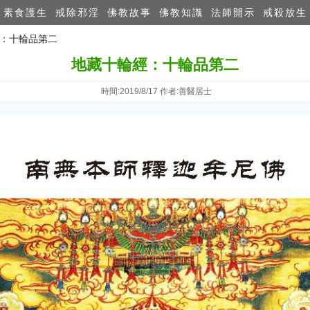
素食護生
戒除邪淫
佛教故事
佛教知識
法師開示
戒殺放生
經：十輪品第二
地藏十輪經：十輪品第二
時間:2019/8/17 作者:善醫居士