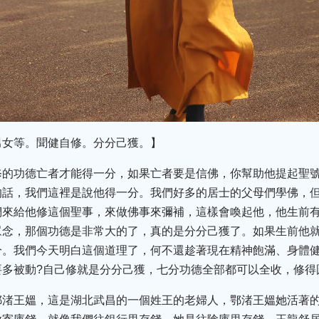
男女等。聞健自修。分分己獲。】
修的功德亡者才能得一分，如果亡者要是信佛，你幫助他提起聖
的話，我們這裡是說他得一分。我們好多的居士的父母們學佛，
們來給他修這個聖事，來做佛事來彌補，這樣會喚起他，他生前
眾念，那個功德是非常大的了，真的是分分己獲了。如果生前他
分。我們今天明白這個道理了，何不還趁著現在精神飽滿、身體健
要多被動?自己修就是分分己獲，七分功德全部都可以全收，修得
鄂渚王媼，這是湖北武昌的一個姓王的老婦人，鄂渚王媼她活著