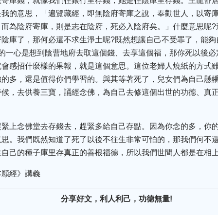
做寄庫錢，就像我們往銀行里存錢，她是往陰庫里存錢。王龍舒
是我的意思，「遍覽藏經，即無陰府寄庫之說，奉勸世人，以寄
，而為陰府寄庫，則是志在陰府，死必入陰府矣。」什麼意思呢?
寄陰庫了，那何必還不求生淨土呢?既然想讓自己不受罪了，能夠
你的一心是想到陰曹地府去取這個錢、去享這個福，那你死以後必
就會感招什麼樣的果報，就是這個意思。這位老婦人燒紙的方式
強的多，還是值得你們學習的。與其等著死了，兒女們為自己懸
時候，去供養三寶，誦經念佛，為自己去修這個出世的功德、真正
。
趕緊上念佛堂去存錢去，趕緊多給自己存點。因為你念的多，你
意思。我們既然知道了死了以後不往生非常可怕的，那我們何不還
往自己的種子庫里存真正的善根福德，所以我們世間人都是在相
本願經》講義
分享好文，利人利己，功德無量!