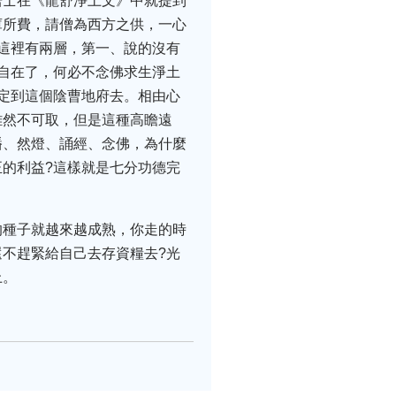
居士在《龍舒淨土文》中就提到
庫所費，請僧為西方之供，一心
這裡有兩層，第一、說的沒有
自在了，何必不念佛求生淨土
定到這個陰曹地府去。相由心
雖然不可取，但是這種高瞻遠
幡、然燈、誦經、念佛，為什麼
的利益?這樣就是七分功德完
的種子就越來越成熟，你走的時
不趕緊給自己去存資糧去?光
上。