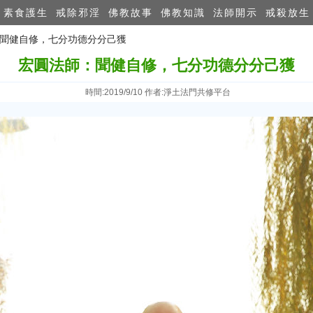
素食護生
戒除邪淫
佛教故事
佛教知識
法師開示
戒殺放生
：聞健自修，七分功德分分己獲
宏圓法師：聞健自修，七分功德分分己獲
時間:2019/9/10 作者:淨土法門共修平台