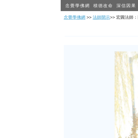
念覺學佛網
積德改命
深信因果
念覺學佛網
>>
法師開示
>> 宏圓法師