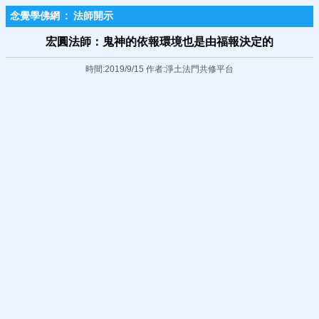
念覺學佛網
:
法師開示
宏圓法師：鬼神的依報環境也是由福報決定的
時間:2019/9/15 作者:淨土法門共修平台