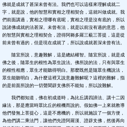
佛就是成就了甚深未曾有法。我們也可以這樣來理解成就二
字，就是說，他的智慧和實相之理相契合，這就叫做成就。我
們前面講過，實相之理哪有底呢，實相之理是沒有底的，所以
說諸佛成就的法甚深。未曾有法，就是以前沒有過的意思，他
的智慧與實相之理相契合，證得阿耨多羅三藐三菩提，這是從
前未曾有過的，但是現在成就了，所以說成就甚深未曾有法。
隨宜所說，意趣難解，這是總結權智。隨宜所說，就是成
佛之後，隨眾生的根性為眾生說法。佛所說的法，只有與眾生
的根性相應，眾生才能聽得明白。那麼既然是隨眾生機說法，
眾生能聽明白，為什麼這裡又說意趣難解呢？這裡的難解，指
的是前面所說的一切聲聞辟支佛所不能知，所以說難解。
我們都知道，佛在初成道時，為比丘講四諦法、講十二因
緣法，那是應當時眾比丘的根機而說的。假如佛一上來就教導
他們發無上菩提心，這是不應機的，所以就施設了一個方便，
為他們講二乘法門，讓他們先證阿羅漢、證辟支佛，然後再向