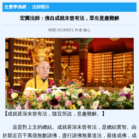
念覺學佛網
:
法師開示
宏圓法師：佛自成就未曾有法，眾生意趣難解
時間:2019/9/21 作者:修心
【
成就甚深未曾有法，隨宜所說，意趣難解。
】
這是對上文的總結。成就甚深未曾有法，是總結實智。由
於親近百千萬億無數諸佛，盡行諸佛無量道法，最後成佛，成