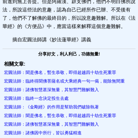
前進到無上菩提。但是阿羅漢、辟支佛們，他們不明白佛所說
法，所說這些法的意趣，認為自己已經所作已辦、不受後有
了，他們不了解佛的最終目的，所以說意趣難解。所以在《法
華經》的《方便品》中，應當這樣來解釋這個意趣難解。
摘自宏圓法師講《妙法蓮華經》講義
分享好文，利人利己，功德無量!
相關文章:
宏圓法師：聞是佛名，暫生恭敬，即得超越四十劫生死重罪
宏圓法師：臨終得聞佛菩薩名或大乘經典一句一偈，能除無間重
宏圓法師：諸佛智慧甚深無量，其智慧門難解難入
宏圓法師：臨終一念決定投生去處
宏圓法師：《金剛經》的作用是幫助我們破除執著
宏圓法師：聞是佛名，暫生恭敬，即得超越四十劫生死重罪
宏圓法師：諸佛智慧甚深無量，其智慧門難解難入
宏圓法師：諸佛因中所行，皆以勇猛精進