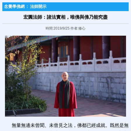
念覺學佛網
:
法師開示
宏圓法師：諸法實相，唯佛與佛乃能究盡
時間:2019/9/25 作者:修心
無量無邊未曾聞、未曾見之法，佛都已經成就。既然是無