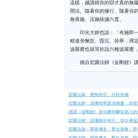
這樣，越講經你的辯才真的無
間法。隨著你的修行、隨著你
無畏施、法施統攝六度。
印光大師也說：「布施即
精進舍懈怠、昏沉、掉舉，禪
波羅蜜也就等於說六種波羅蜜
摘自宏圓法師《金剛經》
宏圓法師：應無所住，行於布施
宏圓法師：諸佛智慧甚深無量，其智
讀誦《金剛經》是治癒抑鬱症病人的
宏圓法師：諸佛因中所行，皆以勇猛
宏圓法師：聞是佛名，暫生恭敬，即
宏圓法師：聞是佛名，暫生恭敬，即