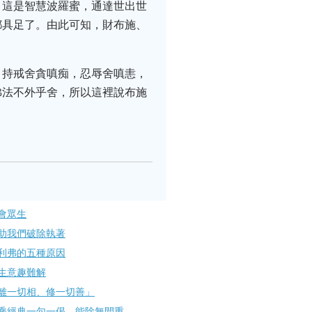
。這是智慧波羅蜜，通達世出世
都具足了。由此可知，財布施、
，持戒舍貪嗔痴，忍辱舍嗔恚，
佛法不外乎舍，所以這裡說布施
會眾生
助我們破除執著
利弗的五種原因
生意趣難解
離一切相、修一切善」
乘經典一句一偈，能除無間重