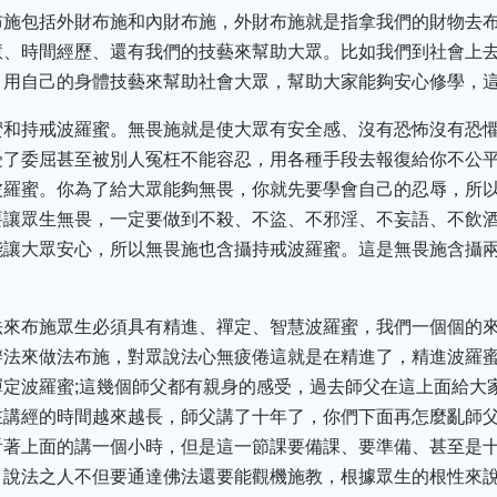
布施包括外財布施和內財布施，外財布施就是指拿我們的財物去布
慧、時間經歷、還有我們的技藝來幫助大眾。比如我們到社會上
，用自己的身體技藝來幫助社會大眾，幫助大家能夠安心修學，
蜜和持戒波羅蜜。無畏施就是使大眾有安全感、沒有恐怖沒有恐
受了委屈甚至被別人冤枉不能容忍，用各種手段去報復給你不公
波羅蜜。你為了給大眾能夠無畏，你就先要學會自己的忍辱，所
要讓眾生無畏，一定要做到不殺、不盜、不邪淫、不妄語、不飲
能讓大眾安心，所以無畏施也含攝持戒波羅蜜。這是無畏施含攝
。
法來布施眾生必須具有精進、禪定、智慧波羅蜜，我們一個個的
法來做法布施，對眾說法心無疲倦這就是在精進了，精進波羅蜜
定波羅蜜;這幾個師父都有親身的感受，過去師父在這上面給大
在講經的時間越來越長，師父講了十年了，你們下面再怎麼亂師
看著上面的講一個小時，但是這一節課要備課、要準備、甚至是
，說法之人不但要通達佛法還要能觀機施教，根據眾生的根性來