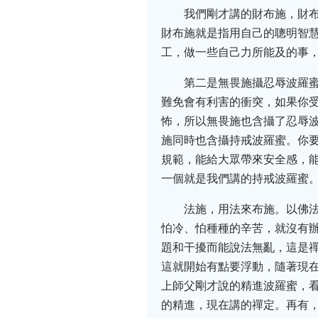
我們剛才講的財布施，財
財布施就是指用自己的聰明智
工，做一些自己力所能及的事
第二是無畏施攝忍辱波羅
難免會有利害的衝突，如果你
怖，所以無畏施也含攝了忍辱
施同時也含攝持戒波羅蜜。你
規範，能給大眾帶來安全感，
一個就是我們講的持戒波羅蜜
法施，用法來布施。以佛
怕冷、怕種種的辛苦，就沒有辦
題和干擾而能說法無亂，這是禪
這就開始有點要浮動，隨著現
上師父剛才說的精進波羅蜜，
的精進，現在講的禪定。再有