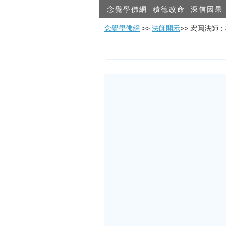
念覺學佛網
積德改命
深信因果
念覺學佛網
>>
法師開示
>> 宏圓法師