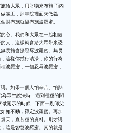
施給大眾，用財物來布施;而內
去做義工，到寺院裡面來做義
這個財布施就攝布施波羅蜜。
懼的心。我們和大眾在一起相處
平的人，這樣就會給大眾帶來恐
以無畏施含攝忍辱波羅蜜。無畏
酒，這樣你戒行清淨，你的行為
兩種波羅蜜，一個忍辱波羅蜜，
來講。如果一個人怕辛苦、怕熱
;為眾生說法時，遇到種種的問
家做開示的時候，下面一亂師父
父如如不動，禪定波羅蜜。再加
十幾天，查各種的資料。剛才講
說，這是智慧波羅蜜。真的就是