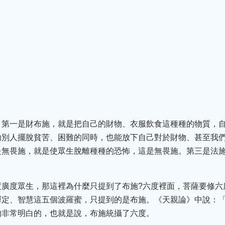
，第一是財布施，就是把自己的財物、衣服飲食這種種的物質，
助別人擺脫貧苦、困難的同時，也能放下自己對於財物、甚至我
是無畏施，就是使眾生脫離種種的恐怖，這是無畏施。第三是法
度廣度眾生，那這裡為什麼只提到了布施?六度裡面，菩薩要修六
禪定、智慧這五個波羅蜜，只提到的是布施。《天親論》中說：
的非常明白的，也就是說，布施統攝了六度。