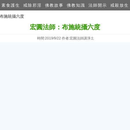
素食護生
戒除邪淫
佛教故事
佛教知識
法師開示
戒殺放生
：布施統攝六度
宏圓法師：布施統攝六度
時間:2019/9/22 作者:宏圓法師講淨土