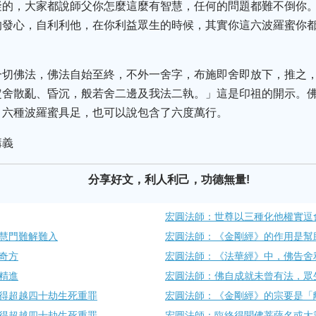
礙的，大家都說師父你怎麼這麼有智慧，任何的問題都難不倒你
的發心，自利利他，在你利益眾生的時候，其實你這六波羅蜜你
一切佛法，佛法自始至終，不外一舍字，布施即舍即放下，推之
定舍散亂、昏沉，般若舍二邊及我法二執。」這是印祖的開示。
，六種波羅蜜具足，也可以說包含了六度萬行。
講義
分享好文，利人利己，功德無量!
宏圓法師：世尊以三種化他權實逗
慧門難解難入
宏圓法師：《金剛經》的作用是幫
奇方
宏圓法師：《法華經》中，佛告舍
精進
宏圓法師：佛自成就未曾有法，眾
得超越四十劫生死重罪
宏圓法師：《金剛經》的宗要是「
得超越四十劫生死重罪
宏圓法師：臨終得聞佛菩薩名或大