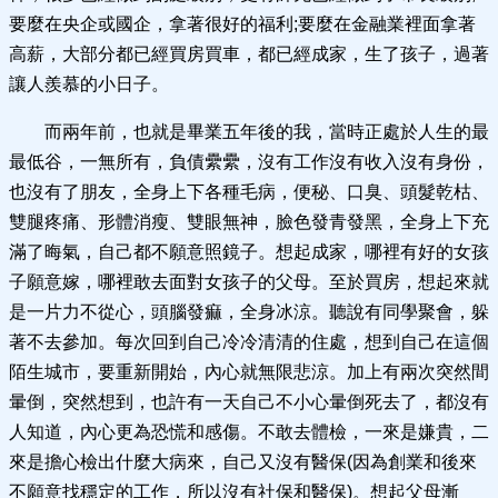
要麼在央企或國企，拿著很好的福利;要麼在金融業裡面拿著
高薪，大部分都已經買房買車，都已經成家，生了孩子，過著
讓人羨慕的小日子。
而兩年前，也就是畢業五年後的我，當時正處於人生的最
最低谷，一無所有，負債纍纍，沒有工作沒有收入沒有身份，
也沒有了朋友，全身上下各種毛病，便秘、口臭、頭髮乾枯、
雙腿疼痛、形體消瘦、雙眼無神，臉色發青發黑，全身上下充
滿了晦氣，自己都不願意照鏡子。想起成家，哪裡有好的女孩
子願意嫁，哪裡敢去面對女孩子的父母。至於買房，想起來就
是一片力不從心，頭腦發痲，全身冰涼。聽說有同學聚會，躲
著不去參加。每次回到自己冷冷清清的住處，想到自己在這個
陌生城市，要重新開始，內心就無限悲涼。加上有兩次突然間
暈倒，突然想到，也許有一天自己不小心暈倒死去了，都沒有
人知道，內心更為恐慌和感傷。不敢去體檢，一來是嫌貴，二
來是擔心檢出什麼大病來，自己又沒有醫保(因為創業和後來
不願意找穩定的工作，所以沒有社保和醫保)。想起父母漸