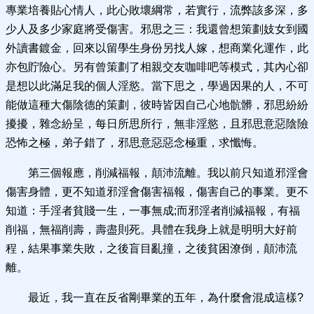
專業培養貼心情人，此心敗壞綱常，若實行，流弊該多深，多
少人及多少家庭將受傷害。邪思之三：我還曾想策劃妓女到國
外讀書鍍金，回來以留學生身份另找人嫁，想商業化運作，此
亦包貯險心。另有曾策劃了相親交友咖啡吧等模式，其內心卻
是想以此滿足我的個人淫慾。當下思之，學過因果的人，不可
能做這種大傷陰德的策劃，彼時皆因自己心地骯髒，邪思紛紛
擾擾，雜念紛呈，每日所思所行，無非淫慾，且邪思意惡陰險
恐怖之極，弟子錯了，邪思意惡惡念極重，求懺悔。
第三個報應，削減福報，顛沛流離。我以前只知道邪淫會
傷害身體，更不知道邪淫會傷害福報，傷害自己的事業。更不
知道：手淫者貧賤一生，一事無成;而邪淫者削減福報，有福
削福，無福削壽，壽盡則死。具體在我身上就是明明大好前
程，結果事業失敗，之後盲目亂撞，之後貧困潦倒，顛沛流
離。
最近，我一直在反省剛畢業的五年，為什麼會混成這樣?