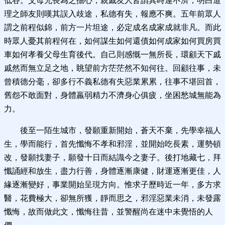
低谷。父母兄長為之擔心，親戚友人皆謂其時運不濟，明白道
理之師友則嘆其誤入歧途，私德有失，報應不爽。五年前眾人
謂之前程似錦，前方一片坦途，必定成名成家成就非凡。而此
時眾人憂其前程何在，如何謀生如何還債如何成家如何買房買
車如何孝養父母生育後代。自己則感慨一無所長，環顧天下戚
戚然而無立足之地，眺望前方茫茫然不知何往。回顧往事，未
曾積德分毫，卻多行不義私德有失惡業累累，往事不堪回首，
舊怨不敢面對，身體羸弱精力不濟身心俱疲，坐困愁城無能為
力。
後至一陌生城市，發願重新開始，蒼天不棄，先學幸福人
生，學而能行，首先懺悔不孝和邪淫，並開始吃長素，運勢頓
改，發願找妻子，願發十日而結識今之妻子。後打地藏七，拜
懺誦經和放生，盡力行善，身體逐漸康健，財運逐漸更佳，人
緣逐漸變好，事業開始呈現方向。惟求子歷時近一年，多方求
醫，花費極大，卻無所獲，靜而思之，邪淫惡業未消，未發露
懺悔，故而做此文，懺悔往昔，並警醒尚在迷中未覺悟的人