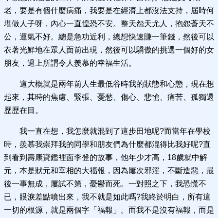
老，要是有個什麼病痛，我要是在經濟上都沒法支持，屆時何
堪做人子呀，內心一直惶恐不安。整天怨天尤人，抱怨蒼天不
公，運氣不好。總是急功近利，總想快速賺一筆錢，然後可以
衣著光鮮地在眾人面前出現，然後可以驕傲的挑選一個好的女
朋友，過上所謂令人羨慕的幸福生活。
這大概就是兩年前人生最低谷時我的狀態和心態，現在想
起來，其時的焦慮、緊張、憂愁、傷心、悲愴、痛苦、孤獨還
歷歷在目。
我一直在想，我怎麼就混到了這步田地呢?而當年在學校
時，羨慕我崇拜我的同學和朋友們為什麼都混得比我好呢?直
到看到壽康寶鑑裡面李登的故事，他年少才高，18歲就中解
元，本是狀元和宰相的大福報，因為屢次邪淫，不斷造惡，最
後一事無成，屢試不第，憂鬱而死。一對照之下，我恐慌不
已，眼淚差點噴出來，我不就是如此嗎?我終於明白，所有這
一切的根源，就是兩個字「福報」。而我不是沒有福報，而是