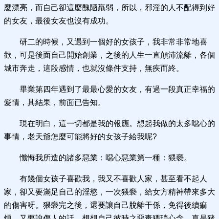
麼漂亮，而自己卻這麼醜陋羸弱，所以，邪淫的人不配得到好
的女友，最後女友也沒有成功。
研二的時候，又遇到一個好的女孩子，我非常非常地喜
歡，可是後面自己開始創業，之後的人生一直顛沛流離，各個
城市奔走，這段感情，也就沒條件支持，無疾而終。
畢業第四年遇到了最最心愛的女友，有過一段真正幸福的
愛情，其結果，前面已告知。
現在明白，這一切都是我的報應。想起我做的太多噁心的
事情，老天爺怎麼可能將好的女孩子給我呢?
懺悔我所造的諸多惡業：噁心惡業第一種：猥褻。
有幾個女孩子喜歡我，我又不喜歡人家，甚至看不起人
家，卻又要滿足自己的淫慾，一次猥褻，給女方精神帶來多大
的傷害呀。猥褻完之後，還要讓自己脫離干係，免得後續痲
煩，又要說傷人的話，想想自己彼時之惡毒猥瑣心念，真是豬