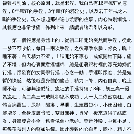
福報被削除，核心原因，就是邪淫。我自己有16年瘋狂的意
淫，8年瘋狂的手淫，3年瘋狂的邪淫史，以及若干年戒之未
斷的手淫史。現在想起那些噁心骯髒的往事，內心特別慚愧，
其報應也非常慘痛，條列出來，請讀者諸君引以為戒。
第一個報應是身體上的，從初二即開始突然而手淫，從此
一發不可收拾，每日一兩次手淫，之後導致水腫，腎炎，晚上
睡不著，白天精力不濟，上課開始不專心，成績開始下降，痛
苦不堪，但內心裏面意淫纏綿，總是想著跟村裡的漂亮媳婦們
行淫，跟發育的女同學行淫，心念一動，手淫即跟進，於是短
暫的快感，然後就是身體的痛苦，精力下降，內心自責，晚上
睡不著，可卻無法戒除。瘋狂的手淫持續了8年，初三高一最
為瘋狂，高二高三想戒除卻總不成功，大一大二依然瘋狂。身
體百病叢生，尿頻，陽痿，早泄，生殖器短小，小便困難，白
髮增多，全身皮膚暗黑，雙眼無神，畏光，後來還得了結膜
炎，身體發育不全，遠看像個小老頭。聲音沙啞，中氣不足，
每每羨慕別人的聲如洪鐘。因此導致內心自卑，膽小，精力不