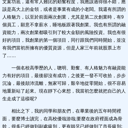
文案功底，還有常人難比的勤奮程度，我應該過得很不錯，應
該是高大上的金領，或者是事業有成的小老闆。我還有所謂的
人格魅力，以至於前面兩次創業，尤其是第二次創業時，有9
個員工，願意不拿薪水，睡地板跟著我創業。我也有所謂的融
資能力，兩次創業都吸引到了較大金額的風險投資。我也有很
好的項目，我創業的第一個項目，同行跟我們同時開始，並沒
有我們當初所擁有的優質資源，但是人家三年前就股票上市
了……
一個名校高學歷的人，聰明、勤奮、有人格魅力有融資能
力有好的項目，最後卻沒有成功，之後更一發不可收拾，步步
沉淪，最後顛沛流離，無家可歸，艱辛地從零開始，很不容易
地重新站了起來。現在靜下心來想，我當初怎麼就把自己的人
生走成了這樣呢?
相比之下，我的同學和朋友們，在畢業後的五年時間裡
面，要麼博士讀完，在高校優哉游哉;要麼在政府裡面成為骨
幹，很多已經做到副處級別，更有師兄已經做到了市長級別;