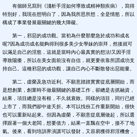
有個師兄寫到《淺析手淫如何導致成精神類疾病》，寫得
特別好，我現在想明白了，因為我所思所想，全是情慾，所以
構成了事業發展最關鍵的幾大障礙。
第一，邪惡的成功觀。當初為什麼那麼急於成功和成名
呢?因為成功成名能夠得到很多美少女學妹的崇拜，然後就可
以滿足自己的淫慾，這就是當時內心最真實的想法!又因手淫
導致陽痿，所以在美女面前沒有自信，就更要依靠所謂成功支
持自己。這種邪惡的成功觀，讓自己內心不斷散發出惡能量。
第二，虛榮及急功近利。不願意踏踏實實從底層開始，而
是想創業，創業時不做最關鍵的基礎工作，卻總是去抓融資，
結果，項目總是沒有根，不久就衰敗。同樣的項目，同行已經
上市了，而我們卻中途夭折。本可以找份工作重新開始，很快
也可以重新站起來。但因為虛榮，不願意從底層做起，所以選
擇跟著一個大老闆，想要借力，結果一直飄在空中，接不了地
氣。後來，看到培訓界演講可以發財，又容易獲得邪淫機會，