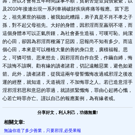
壽，所以才會有五年時間謀事不順，貧窮苦楚並負債纍纍，以
及2010年接連出現一系列車禍破財疾病疼痛等報應。當下思
之，祖先累世的福德，被我如此糟蹋，弟子真是不肖不孝之子
孫，對不起父母祖先。大好的身體，因邪淫而至羸弱不堪，而
這個身體本可以正氣所鍾，為社會蒼生造福，可嘆可恥。純潔
的心田，卻因為邪淫而種滿了惡因，惡報尚不知有多少。而這
個心田，本來是可以種植大量的善的身口意，廣積福報。思
之，可憐可惜。思來想去，因邪淫而自作自受，作繭自縛，悔
不該悔不該啊。勸有緣的讀者諸君，切記遠離惡業，避色如避
箭。此外，讀者諸君，從我這兩年發誓懺悔改過戒邪淫之後改
運的經歷，就知道，天道禍淫，不加悔罪之人。若已造意淫手
淫邪淫邪思和意惡的罪過，就請抓緊懺悔，罪由心起將心懺，
心若亡時罪亦亡。謹以自己的報應案例，為有緣者戒。
分享好文，利人利己，功德無量!
相關文章:
無論你造了多少善業，只要邪淫,必受果報