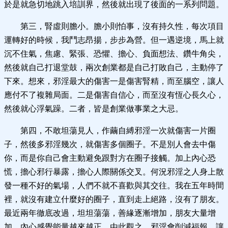
於是就急切地跳入培訓界，然後就出現了後面的一系列問題。
第三，腎虛則膽小。膽小則怕事，沒有持久性，每次項目
運轉好的時候，我鬥志昂揚，步步為營。但一遇逆境，馬上就
沉不住氣，焦慮、緊張、恐懼、擔心、負面想法、鑽牛角尖，
然後就自己打退堂鼓，兩次創業都是自己打敗自己，主動停了
下來。想來，邪淫最大的傷害一是傷害腎精，而至腦空，讓人
應付不了複雜局面。二是傷害自信心，而至沒有恆心長久心，
然後就心浮氣躁。二者，皆是創業做事業之大忌。
第四，不敢坦蕩見人，作繭自縛邪淫一次就傷害一片圈
子，然後多邪淫幾次，就傷害多個圈子。不是別人會去中傷
你，而是你自己會主動避免跟對方在圈子接觸。加上內心恐
慌，擔心邪行暴露，擔心人際關係交叉。何況邪淫之人身上散
發一種不好的氣場，人們不就不喜歡與其交往。我在五年時間
裡，就沒有建立什麼好的圈子，直到走上絕路，沒有了朋友。
最近兩年徹底改過，坦坦蕩蕩，善緣逐漸增加，朋友大量增
加，內心感覺能量越來越正。由此觀之，邪淫會削減福報，讓