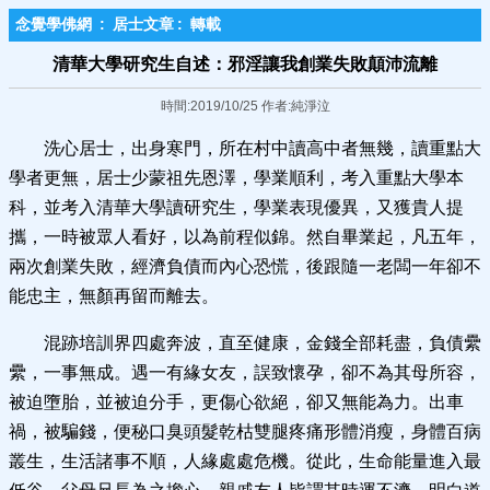
念覺學佛網
:
居士文章
:
轉載
清華大學研究生自述：邪淫讓我創業失敗顛沛流離
時間:2019/10/25 作者:純淨泣
洗心居士，出身寒門，所在村中讀高中者無幾，讀重點大
學者更無，居士少蒙祖先恩澤，學業順利，考入重點大學本
科，並考入清華大學讀研究生，學業表現優異，又獲貴人提
攜，一時被眾人看好，以為前程似錦。然自畢業起，凡五年，
兩次創業失敗，經濟負債而內心恐慌，後跟隨一老闆一年卻不
能忠主，無顏再留而離去。
混跡培訓界四處奔波，直至健康，金錢全部耗盡，負債纍
纍，一事無成。遇一有緣女友，誤致懷孕，卻不為其母所容，
被迫墮胎，並被迫分手，更傷心欲絕，卻又無能為力。出車
禍，被騙錢，便秘口臭頭髮乾枯雙腿疼痛形體消瘦，身體百病
叢生，生活諸事不順，人緣處處危機。從此，生命能量進入最