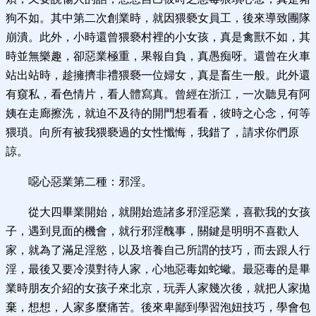
狗不如。其中第二次創業時，就因猥褻女員工，後來導致團隊
崩潰。此外，小時還曾猥褻村裡的小女孩，真是禽獸不如，其
時並無樂趣，卻惡業極重，果報自負，真愚痴呀。還曾在火車
站出站時，趁擁擠非禮猥褻一位婦女，真是畜生一般。此外還
有窺私，看色情片，看人體寫真。曾經在浙江，一次聽見有阿
姨在走廊擦洗，就迫不及待的開門想看看，彼時之心念，何等
猥瑣。向所有被我猥褻過的女性懺悔，我錯了，請求你們原
諒。
噁心惡業第二種：邪淫。
從大四畢業開始，就開始造諸多邪淫惡業，喜歡我的女孩
子，遇到見面的機會，就行邪淫醜事，關鍵是明明不喜歡人
家，就為了滿足淫慾，以及培養自己所謂的技巧，而去跟人行
淫，最後又要冷漠對待人家，心地惡毒如蛇蠍。最惡毒的是畢
業時朋友介紹的女孩子來北京，玩弄人家幾次後，就把人家拋
棄，想想，人家多麼痛苦。後來卑鄙到學習泡妞技巧，學會包