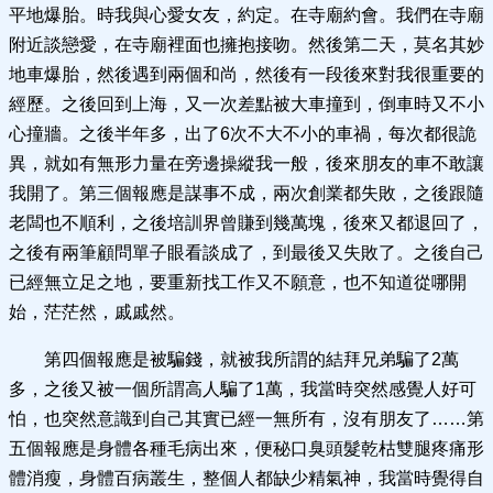
平地爆胎。時我與心愛女友，約定。在寺廟約會。我們在寺廟
附近談戀愛，在寺廟裡面也擁抱接吻。然後第二天，莫名其妙
地車爆胎，然後遇到兩個和尚，然後有一段後來對我很重要的
經歷。之後回到上海，又一次差點被大車撞到，倒車時又不小
心撞牆。之後半年多，出了6次不大不小的車禍，每次都很詭
異，就如有無形力量在旁邊操縱我一般，後來朋友的車不敢讓
我開了。第三個報應是謀事不成，兩次創業都失敗，之後跟隨
老闆也不順利，之後培訓界曾賺到幾萬塊，後來又都退回了，
之後有兩筆顧問單子眼看談成了，到最後又失敗了。之後自己
已經無立足之地，要重新找工作又不願意，也不知道從哪開
始，茫茫然，戚戚然。
第四個報應是被騙錢，就被我所謂的結拜兄弟騙了2萬
多，之後又被一個所謂高人騙了1萬，我當時突然感覺人好可
怕，也突然意識到自己其實已經一無所有，沒有朋友了……第
五個報應是身體各種毛病出來，便秘口臭頭髮乾枯雙腿疼痛形
體消瘦，身體百病叢生，整個人都缺少精氣神，我當時覺得自