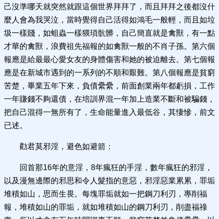
己沒準哪天就突然就跟這個世界拜拜了，而且拜拜之後都沒什
麼人會為我哭泣，當時覺得自己活得如鴻毛一般輕，而且如垃
圾一樣賤，如蛆蟲一樣猥瑣骯髒，自己簡直就是禽獸，有一點
才華的禽獸，浪費祖先福報的如禽獸一般的不肖子孫。第六個
報應是給最最心愛女友的身體傷害和她的被迫離去。第七個報
應是在新城市遇到的一系列的不順和艱難。第八個報應是貧窮
苦楚，畢業五年下來，負債纍纍，前面創業兩年都虧損，工作
一年賺錢不夠還債，在培訓界混一年加上造業不斷和被騙錢，
把自己混得一無所有了，生命能量進入最低谷，其悽慘，前文
已述。
勸君莫邪淫，避色如避箭：
回首那16年的意淫，8年瘋狂的手淫，數年瘋狂的邪淫，
以及漫無邊際的邪思和令人髮指的意惡，邪淫惡業累累，罪垢
堆積如山，思而生畏。每塊罪垢就如一把鋼刀利刃，專削福
報，堆積如山的罪垢，就如堆積如山的鋼刀利刃，削盡福祿