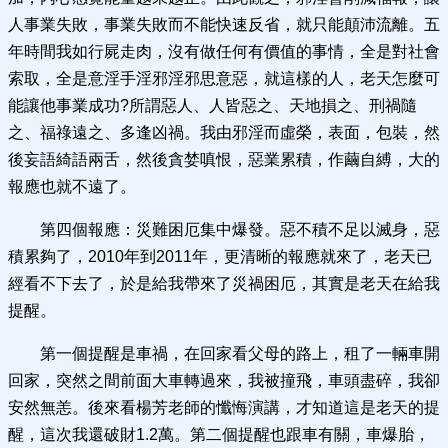
人事業失敗，事業失敗而不能快速反省，就只能顛沛流離。五
年時間我如行屍走肉，沒有做任何有價值的事情，全是對社會
索取，全是意淫手淫邪淫邪思意惡，就這樣的人，老天怎麼可
能讓他事業成功?所謂惡人、人皆惡之、天地損之、刑禍隨
之、福祿遠之、多逢凶禍。我由邪淫而虛榮，表面，包裝，然
後妄語綺語兩舌，然後貪婪嗔恨，惡業累積，作繭自縛，大的
報應也就不遠了。
第四個報應：災難困厄集中爆發。惡不積不足以滅身，惡
積累夠了，2010年到2011年，更清晰的報應就來了，老天已
經看不下去了，於是給我帶來了災禍困厄，其實是老天在給我
提醒。
第一個提醒是車禍，在回家看父母的路上，租了一輛車開
回家，突然之間前面大車轉過來，我被撞飛，車頭盡碎，我卻
安然無恙。後來看楊芳老師的懺悔演講，才知道這是老天的提
醒，這次我還破財1.2萬。第二個提醒也跟車有關，車爆胎，