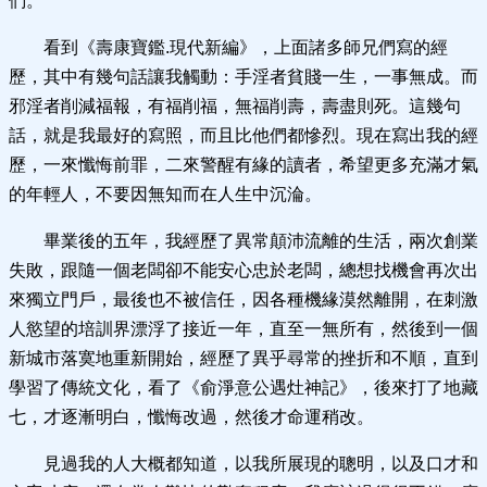
們。
看到《壽康寶鑑.現代新編》，上面諸多師兄們寫的經
歷，其中有幾句話讓我觸動：手淫者貧賤一生，一事無成。而
邪淫者削減福報，有福削福，無福削壽，壽盡則死。這幾句
話，就是我最好的寫照，而且比他們都慘烈。現在寫出我的經
歷，一來懺悔前罪，二來警醒有緣的讀者，希望更多充滿才氣
的年輕人，不要因無知而在人生中沉淪。
畢業後的五年，我經歷了異常顛沛流離的生活，兩次創業
失敗，跟隨一個老闆卻不能安心忠於老闆，總想找機會再次出
來獨立門戶，最後也不被信任，因各種機緣漠然離開，在刺激
人慾望的培訓界漂浮了接近一年，直至一無所有，然後到一個
新城市落寞地重新開始，經歷了異乎尋常的挫折和不順，直到
學習了傳統文化，看了《俞淨意公遇灶神記》，後來打了地藏
七，才逐漸明白，懺悔改過，然後才命運稍改。
見過我的人大概都知道，以我所展現的聰明，以及口才和