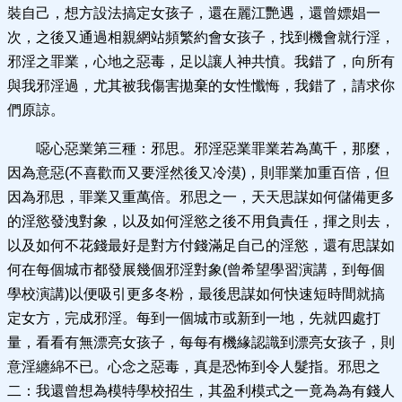
裝自己，想方設法搞定女孩子，還在麗江艷遇，還曾嫖娼一
次，之後又通過相親網站頻繁約會女孩子，找到機會就行淫，
邪淫之罪業，心地之惡毒，足以讓人神共憤。我錯了，向所有
與我邪淫過，尤其被我傷害拋棄的女性懺悔，我錯了，請求你
們原諒。
噁心惡業第三種：邪思。邪淫惡業罪業若為萬千，那麼，
因為意惡(不喜歡而又要淫然後又冷漠)，則罪業加重百倍，但
因為邪思，罪業又重萬倍。邪思之一，天天思謀如何儲備更多
的淫慾發洩對象，以及如何淫慾之後不用負責任，揮之則去，
以及如何不花錢最好是對方付錢滿足自己的淫慾，還有思謀如
何在每個城市都發展幾個邪淫對象(曾希望學習演講，到每個
學校演講)以便吸引更多冬粉，最後思謀如何快速短時間就搞
定女方，完成邪淫。每到一個城市或新到一地，先就四處打
量，看看有無漂亮女孩子，每每有機緣認識到漂亮女孩子，則
意淫纏綿不已。心念之惡毒，真是恐怖到令人髮指。邪思之
二：我還曾想為模特學校招生，其盈利模式之一竟為為有錢人