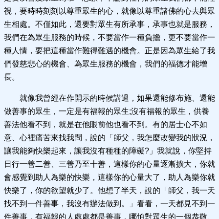
視，要時時刻刻以尊重眾生的心，就像以尊重諸佛的心去與眾
生相處。不僅如此，還要對眾生有所承事，承事也就是服務，
我們在為眾生服務的時候，不要當作一種負擔，更不要當作一
種人情，要把這種當作難得難遇的機會。正是因為眾生給了我
們發慈悲心的機會、為眾生服務的機會，我們的福德才能增
長。
就像我曾經在作開示的時候講過，如果還能修布施、還能
做善事的眾生，一定是有福報的眾生;沒有福報的眾生，供養
善法他看不到，就是在他眼前他也看不到。有的居士心不如
意、心裡痛苦來找我問，說的「師父，我怎麼改變我的狀況，
讓我能夠快樂起來，讓我沒有種種的障礙?」我就說，你堅持
日行一善二善、三善乃至十善，這樣你的心量逐漸擴大，你就
會感覺到助人為樂的快樂，這樣你的心量大了，助人為樂你就
快樂了，你的欲望就少了。他想了半天，說的「師父，我一天
找不到一件善事，我沒有辦法做到。」看看，一天都見不到一
件善事，有福報的人處處都是善事，哪怕對眾生的一個恭敬、