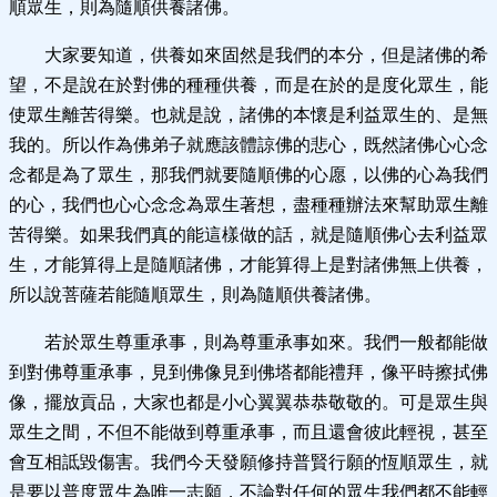
順眾生，則為隨順供養諸佛。
大家要知道，供養如來固然是我們的本分，但是諸佛的希
望，不是說在於對佛的種種供養，而是在於的是度化眾生，能
使眾生離苦得樂。也就是說，諸佛的本懷是利益眾生的、是無
我的。所以作為佛弟子就應該體諒佛的悲心，既然諸佛心心念
念都是為了眾生，那我們就要隨順佛的心愿，以佛的心為我們
的心，我們也心心念念為眾生著想，盡種種辦法來幫助眾生離
苦得樂。如果我們真的能這樣做的話，就是隨順佛心去利益眾
生，才能算得上是隨順諸佛，才能算得上是對諸佛無上供養，
所以說菩薩若能隨順眾生，則為隨順供養諸佛。
若於眾生尊重承事，則為尊重承事如來。我們一般都能做
到對佛尊重承事，見到佛像見到佛塔都能禮拜，像平時擦拭佛
像，擺放貢品，大家也都是小心翼翼恭恭敬敬的。可是眾生與
眾生之間，不但不能做到尊重承事，而且還會彼此輕視，甚至
會互相詆毀傷害。我們今天發願修持普賢行願的恆順眾生，就
是要以普度眾生為唯一志願，不論對任何的眾生我們都不能輕