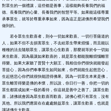
對眾生的一個禮讓，這些都是善事，這樣能夠長養我們的福
德、長養我們的心量、長養我們的智慧平等。如果能這樣尊重
承事眾生，就等於尊重承事如來，因為這正是諸佛所希望我們
做到的。
若令眾生生歡喜者，則令一切如來歡喜。一切行菩薩道的
人，如果不但不去損害眾生，不去給眾生帶來煩惱，而且能以
種種的法去隨順眾生，讓眾生心生歡喜，那麼就等於令一切如
來生歡喜。因為最讓如來歡喜的，就是眾生都能脫離煩惱離苦
得樂。如果大家聽了普賢十大願王，我相信你們很快就能發起
菩提心，因為你們奉事眾生如同如來，你們就能生起慈悲心，
生起慈悲心你們就很快能證得佛果。因為一切眾生本來是佛，
眾生離苦得樂是佛的本懷，所以說，你日行一善，你把一切的
眾生都當成如來一樣的看待，你這就是善中之善了。讓眾生歡
喜，諸佛就會因為眾生歡喜而歡喜。諸佛心裡只有眾生，沒有
其他。所以我們應當在在處處饒益眾生，讓眾生歡喜，也就是
讓諸佛生大歡喜。