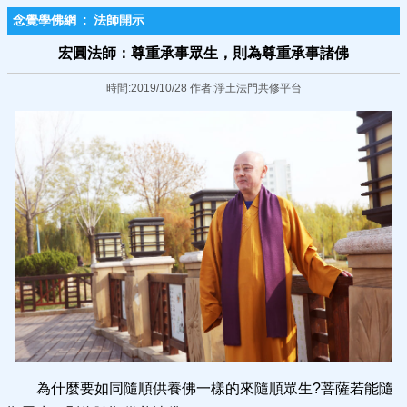
念覺學佛網
:
法師開示
宏圓法師：尊重承事眾生，則為尊重承事諸佛
時間:2019/10/28 作者:淨土法門共修平台
為什麼要如同隨順供養佛一樣的來隨順眾生?菩薩若能隨