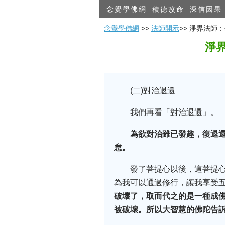
念覺學佛網
積德改命
深信因果
念覺學佛網
>>
法師開示
>> 淨界法
淨
(二)對治退還
我們再看「對治退還」。
為欲對治雖已發趣，復退
怠。
發了菩提心以後，這菩提
為我可以通過修行，讓我享受
破壞了，取而代之的是一種成
被破壞。所以大智慧的佛陀告