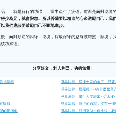
善品——就是解行的功課——當中產生了疲倦。前面是面對逆境
生得少為足，就會懈怠。所以菩薩要以精進的心來激勵自己：我
所以我們應該要鼓勵自己不斷地進步。
以後，面對順逆的因緣：逆境，採取保守的忍辱波羅蜜；順境，
地積功累德。
分享好文，利人利己，功德無量!
最損福報
淨界法師：從淨土宗的角度，只要
淨界法師：楞嚴經863為什麼世尊
淨界法師：修行人要經常不忘​初心
在堅持
淨界法師：修行的過程，沒有一個東
現​的那個假
淨界法師：我們來做一個比較，​看