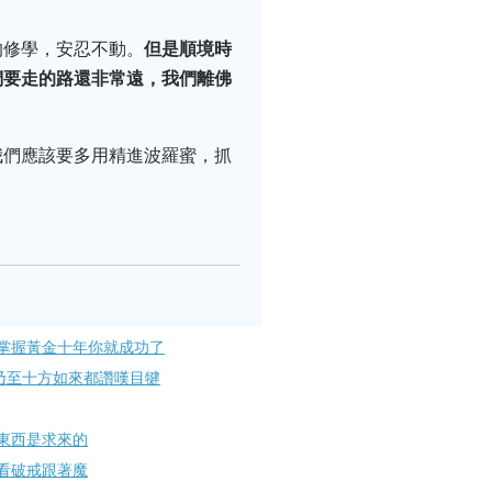
的修學，安忍不動。
但是順境時
們要走的路還非常遠，我們離佛
我們應該要多用精進波羅蜜，抓
掌握黃金十年你就成功了
乃至十方如來都讚嘆目犍
西是求​來的
看破戒跟著魔