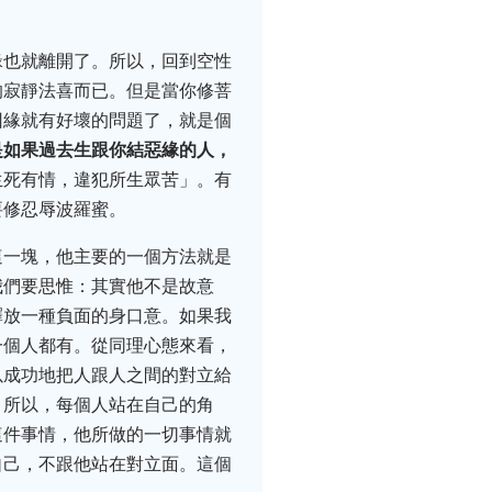
緣也就離開了。所以，回到空性
的寂靜法喜而已。但是當你修菩
因緣就有好壞的問題了，就是個
是如果過去生跟你結惡緣的人，
生死有情，違犯所生眾苦」。有
要修忍辱波羅蜜。
這一塊，他主要的一個方法就是
我們要思惟：其實他不是故意
釋放一種負面的身口意。如果我
一個人都有。從同理心態來看，
以成功地把人跟人之間的對立給
。所以，每個人站在自己的角
這件事情，他所做的一切事情就
自己，不跟他站在對立面。這個