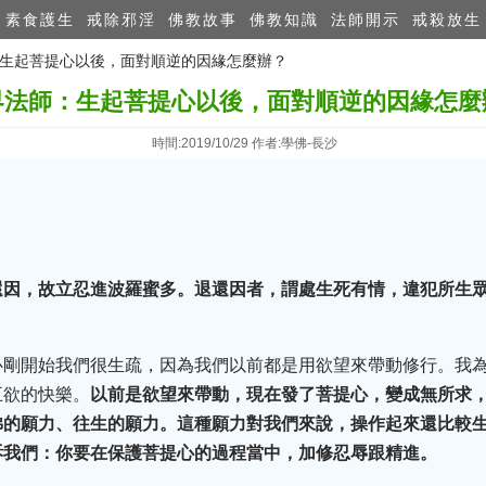
素食護生
戒除邪淫
佛教故事
佛教知識
法師開示
戒殺放生
師：生起菩提心以後，面對順逆的因緣怎麼辦？
界法師：生起菩提心以後，面對順逆的因緣怎麼
時間:2019/10/29 作者:學佛-長沙
還因，故立忍進波羅蜜多。退還因者，謂處生死有情，違犯所生
心剛開始我們很生疏，因為我們以前都是用欲望來帶動修行。我為
五欲的快樂。
以前是欲望來帶動，現在發了菩提心，變成無所求
佛的願力、往生的願力。這種願力對我們來說，操作起來還比較
訴我們：你要在保護菩提心的過程當中，加修忍辱跟精進。