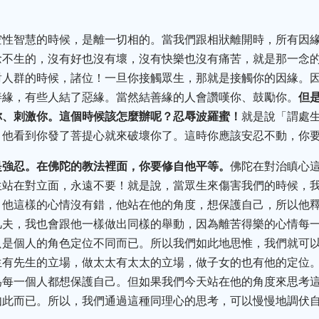
空性智慧的時候，是離一切相的。當我們跟相狀離開時，所有因
念不生的，沒有好也沒有壞，沒有快樂也沒有痛苦，就是那一念
對人群的時候，諸位！一旦你接觸眾生，那就是接觸你的因緣。
善緣，有些人結了惡緣。當然結善緣的人會讚嘆你、鼓勵你。
但
你、刺激你。這個時候該怎麼辦呢？忍辱波羅蜜！
就是說「謂處
，他看到你發了菩提心就來破壞你了。這時你應該安忍不動，你
是強忍。在佛陀的教法裡面，你要修自他平等。
佛陀在對治瞋心
生站在對立面，永遠不要！就是說，當眾生來傷害我們的時候，
。他這樣的心情沒有錯，他站在他的角度，想保護自己，所以他
凡夫，我也會跟他一樣做出同樣的舉動，因為離苦得樂的心情每
只是個人的角色定位不同而已。所以我們如此地思惟，我們就可
生有先生的立場，做太太有太太的立場，做子女的也有他的定位
為每一個人都想保護自己。但如果我們今天站在他的角度來思考
如此而已。所以，我們通過這種同理心的思考，可以慢慢地調伏