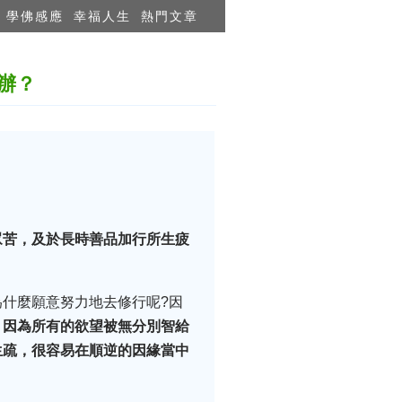
學佛感應
幸福人生
熱門文章
辦？
眾苦，及於長時善品加行所生疲
什麼願意努力地去修行呢?因
，因為所有的欲望被無分別智給
生疏，很容易在順逆的因緣當中