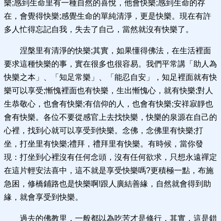
樂;感到生命里有一種自然的喜悅，他會快樂;感到生命的存
在，會覺得快樂;感覺生命的單純清淨，更是快樂。現在有許
多人忙得忘記自我，失去了自己，當然就沒有快樂了。
涅槃里有清淨的快樂;其實，如果懂得佛法，在生活裡面
要求這種快樂的事，實在很多也很容易。我們平常講「助人為
快樂之本」、「知足常樂」、「能忍自安」，知足裡面就有快
樂可以享受;慚愧裡面也有快樂，生出慚愧心，就有快樂;對人
生恭敬心，也會有快樂;有信仰的人，也會有快樂;安祥寂靜也
會有快樂。各位不要從感官上去找快樂，快樂的泉源在自己的
心裡，找到心就可以享受到快樂。念佛，念佛里有快樂;打
坐，打坐里有快樂;禮拜，禮拜里有快樂。有時候，當你發
現：打坐到心裡沒有任何念頭，沒有任何欲求，只想永遠禪定
在這片輕安法喜中，這不就是享受快樂嗎?更積極一點，布施
急困，修橋鋪路也是快樂啊!跟人廣結善緣，自然就會得到助
緣，就會享受到快樂。
過去的佛教里，一般都以為吃苦才是修行，其實，這是錯