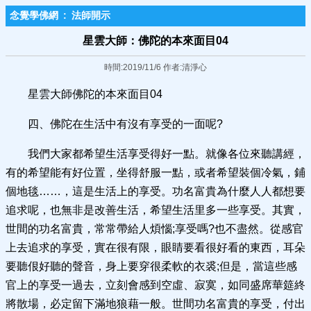
念覺學佛網
:
法師開示
星雲大師：佛陀的本來面目04
時間:2019/11/6 作者:清淨心
星雲大師佛陀的本來面目04
四、佛陀在生活中有沒有享受的一面呢?
我們大家都希望生活享受得好一點。就像各位來聽講經，
有的希望能有好位置，坐得舒服一點，或者希望裝個冷氣，鋪
個地毯……，這是生活上的享受。功名富貴為什麼人人都想要
追求呢，也無非是改善生活，希望生活里多一些享受。其實，
世間的功名富貴，常常帶給人煩惱;享受嗎?也不盡然。從感官
上去追求的享受，實在很有限，眼睛要看很好看的東西，耳朵
要聽佷好聽的聲音，身上要穿很柔軟的衣裘;但是，當這些感
官上的享受一過去，立刻會感到空虛、寂寞，如同盛席華筵終
將散場，必定留下滿地狼藉一般。世間功名富貴的享受，付出