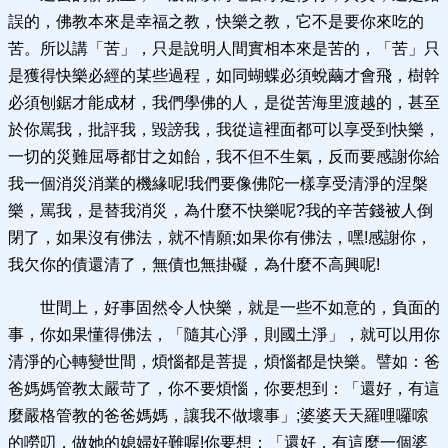
誤的，佛教本來是幸福之教，快樂之教，它不是要你來吃的
苦。所以講「苦」，只是說明人間實相本來是苦的，「苦」只
是獲得快樂必經的某些過程，如同蝴蝶必須蛻繭才會飛，樹幹
必須刨鋸才能成材，我們學佛的人，是從苦海里渡越的，甚至
於你罵我，批評我，毀謗我，我從這裡面都可以享受到快樂，
一切的災難屈辱都甘之如飴，我不但不生氣，反而要感謝你給
我一個消災消業的機緣呢!我們要像佛陀一樣享受清淨的涅槃
樂，罵我，是替我消災，為什麼不快樂呢?我的辛苦錢被人倒
閉了，如果沒有佛法，就不情願;如果你有佛法，嘿!感謝你，
我欠你的債還清了，無債也無掛礙，為什麼不高興呢!
世間上，好事固然令人快樂，就是一些不如意的，負面的
事，你如果懂得佛法，「隨其心淨，則國土淨」，就可以用你
清淨的心轉變世間，煩惱都是菩提，煩惱都是快樂。譬如：爸
爸媽媽管教太嚴苛了，你不要煩惱，你要想到：「還好，有這
麼嚴格管教的爸爸媽媽，讓我不做壞事」;婆婆天天羅哩囉嗦
的嘮叨，做她的媳婦好難喔!你要想：「還好，有這麼一個婆