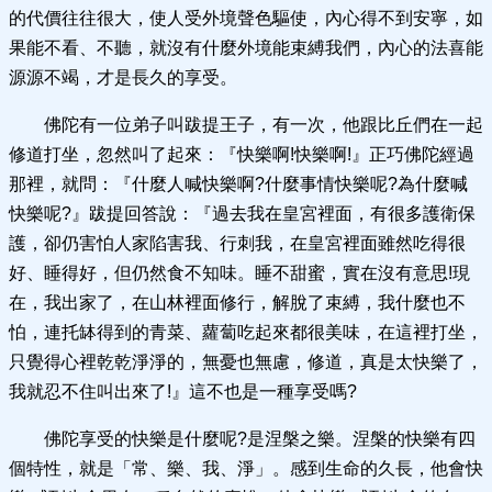
的代價往往很大，使人受外境聲色驅使，內心得不到安寧，如
果能不看、不聽，就沒有什麼外境能束縛我們，內心的法喜能
源源不竭，才是長久的享受。
佛陀有一位弟子叫跋提王子，有一次，他跟比丘們在一起
修道打坐，忽然叫了起來：『快樂啊!快樂啊!』正巧佛陀經過
那裡，就問：『什麼人喊快樂啊?什麼事情快樂呢?為什麼喊
快樂呢?』跋提回答說：『過去我在皇宮裡面，有很多護衛保
護，卻仍害怕人家陷害我、行刺我，在皇宮裡面雖然吃得很
好、睡得好，但仍然食不知味。睡不甜蜜，實在沒有意思!現
在，我出家了，在山林裡面修行，解脫了束縛，我什麼也不
怕，連托缽得到的青菜、蘿蔔吃起來都很美味，在這裡打坐，
只覺得心裡乾乾淨淨的，無憂也無慮，修道，真是太快樂了，
我就忍不住叫出來了!』這不也是一種享受嗎?
佛陀享受的快樂是什麼呢?是涅槃之樂。涅槃的快樂有四
個特性，就是「常、樂、我、淨」。感到生命的久長，他會快