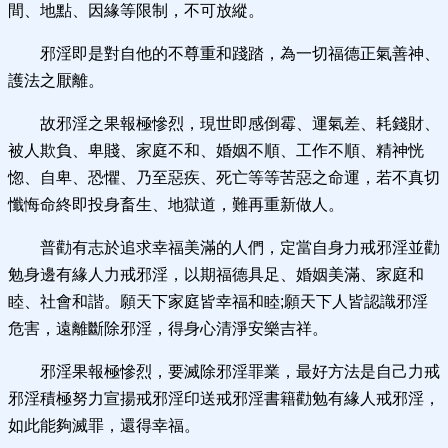
間、地點、因緣等限制，不可放縱。
邪淫即是對自他的不尊重和踐踏，為一切福德正氣善神、
護法之厭離。
故邪淫之果報極慘烈，現世即感倒霉、運氣差、耗錢財、
被人欺負、卑賤、家庭不和、婚姻不順、工作不順、精神恍
惚、自卑、恐懼、乃至惡疾、死亡等等苦惡之命運，若不真切
懺悔命終即投身畜生、地獄道，難再重新做人。
普勸有志於追求幸福美滿的人們，定當自身力戒邪淫並勸
勉身邊有緣人力戒邪淫，以期福德具足、婚姻美滿、家庭和
睦、社會和諧。願天下家庭皆幸福和睦;願天下人皆認識邪淫
危害，遠離斷除邪淫，得身心清淨安樂吉祥。
邪淫果報極慘烈，要滅除邪淫罪業，最好方法是自己力戒
邪淫積極努力宣揚戒邪淫印送戒邪淫書籍勸勉有緣人戒邪淫，
如此能夠滅罪，還得幸福。