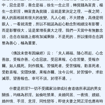
中，惡念是罪，善念是福，徐生一念止淫，轉貧賤為富貴，楊
生一念邪淫，轉富貴為貧賤，這就是業決定之理。一夜之間，
兩人的面相就有很大的改變。凡人心粗，不大體會，高僧是明
眼人，一看就清楚，所以不能認為起心動念對相續沒有影響，
而是影響很大，這是業增長廣大之理。我們一天當中有無數念
頭，念念在福德上都有加減乘除，不是死的，所以懂得念念調
整為善心，極為重要。
《佛說未曾有因緣經》云：「夫人禍福。隨心而起。心念
善故。受報亦善。心念惡故。受惡果報。心念苦樂。受報亦
爾。如人餓死。則作餓鬼。苦惱死者。受苦惱報。歡喜死者。
受歡喜報。安隱快樂。果報亦爾。汝今云何。於苦惱中。求欲
滅罪。望善報也。幸可不須。於理不通。」
什麼是邪淫?一切不受國家法律或社會道德所承認的男女
關係，均稱為邪淫。如偷吃禁果、未婚同居、一夜情、嫖娼、
婚外情、手淫、意淫、同性戀等，即使夫妻之間正淫也應有時