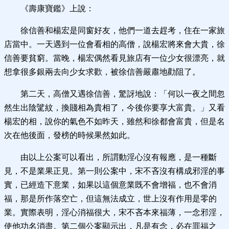
《壽康寶鑑》上說：
徐信善和楊宏是同窗好友，他們一道去趕考，住在一家旅
店當中。一天遇到一位會看相的高僧，說楊宏將來會大貴，徐
信善要貧窮。當晚，楊宏偶然看見旅店有一位少女很漂亮，就
想拿很多銀兩去向少女求歡，被徐信善嚴肅地勸阻了。
第二天，高僧又遇徐信善，驚訝地說：「何以一夜之間忽
然生出陰騭紋，換賤相為貴相了，今後你要享大富貴。」又看
楊宏的相，說你的氣色不如昨天，雖然和徐都會富貴，但是名
次在他後面，發榜的時候果然如此。
由以上公案可以看出，所謂動淫心沒有報應，是一種斷
見，不是業果正見。第一則公案中，宋不吝沒有構成邪淫的事
實，已經造下意業，如果以這個意業既不會增福，也不會消
福，那是所作落空亡，但這無法成立，世上沒有作用是零的
業。實際表明，淫心消福很大，宋不吝本來福薄，一念邪淫，
使他功名消盡。第二個公案顯示出，凡是有念，必在罪福之