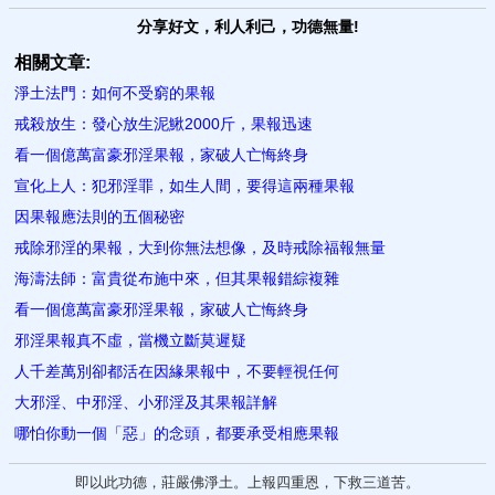
分享好文，利人利己，功德無量!
相關文章:
淨土法門：如何不受窮的果報
戒殺放生：發心放生泥鰍2000斤，果報迅速
看一個億萬富豪邪淫果報，家破人亡悔終身
宣化上人：犯邪淫罪，如生人間，要得這兩種果報
因果報應法則的五個秘密
戒除邪淫的果報，大到你無法想像，及時戒除福報無量
海濤法師：富貴從布施中來，但其果報錯綜複雜
看一個億萬富豪邪淫果報，家破人亡悔終身
邪淫果報真不虛，當機立斷莫遲疑
人千差萬別卻都活在因​緣果報中，不要輕視任何
大邪淫、中邪淫、小邪淫及其果報詳解
哪怕你動一個「惡」的念頭，都要承受相應果報
即以此功德，莊嚴佛淨土。上報四重恩，下救三道苦。