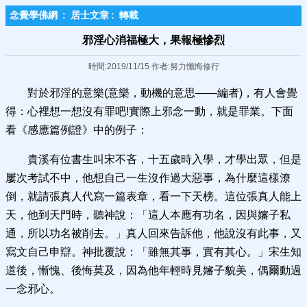
念覺學佛網
:
居士文章
:
轉載
邪淫心消福極大，果報極慘烈
時間:2019/11/15 作者:努力懺悔修行
對於邪淫的意樂(意樂，動機的意思——編者)，有人會覺
得：心裡想一想沒有罪吧!實際上邪念一動，就是罪業。下面
看《感應篇例證》中的例子：
貴溪有位書生叫宋不吝，十五歲時入學，才學出眾，但是
屢次考試不中，他想自己一生沒作過大惡事，為什麼這樣潦
倒，就請張真人代寫一篇表章，看一下天榜。這位張真人能上
天，他到天門時，聽神說：「這人本應有功名，因與嬸子私
通，所以功名被削去。」真人回來告訴他，他說沒有此事，又
寫文自己申辯。神批覆說：「雖無其事，實有其心。」宋生知
道後，慚愧、後悔莫及，因為他年輕時見嬸子貌美，偶爾動過
一念邪心。