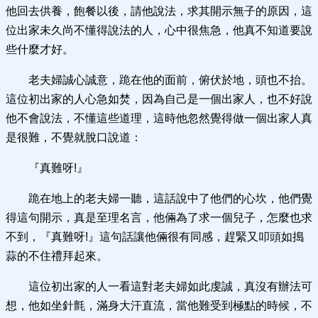
他回去供養，飽餐以後，請他說法，求其開示無子的原因，這
位出家未久尚不懂得說法的人，心中很焦急，他真不知道要說
些什麼才好。
老夫婦誠心誠意，跪在他的面前，俯伏於地，頭也不抬。
這位初出家的人心急如焚，因為自己是一個出家人，也不好說
他不會說法，不懂這些道理，這時他忽然覺得做一個出家人真
是很難，不覺就脫口說道：
『真難呀!』
跪在地上的老夫婦一聽，這話說中了他們的心坎，他們覺
得這句開示，真是至理名言，他倆為了求一個兒子，怎麼也求
不到，『真難呀!』這句話讓他倆很有同感，趕緊又叩頭如搗
蒜的不住禮拜起來。
這位初出家的人一看這對老夫婦如此虔誠，真沒有辦法可
想，他如坐針氈，滿身大汗直流，當他難受到極點的時候，不