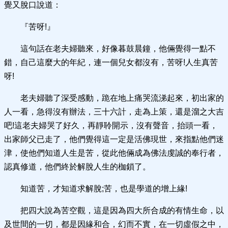
覺又脫口說道：
『苦呀!』
這句話在老夫婦聽來，好像暮鼓晨鐘，他倆覺得一點不
錯，自己這麼大的年紀，連一個兒女都沒有，苦呀!人生真苦
呀!
老夫婦聽了深受感動，跪在地上痛哭流涕起來，初出家的
人一看，急得沒有辦法，三十六計，走為上策，還是溜之大吉
吧!這老夫婦哭了好久，再靜聆開示，沒有聲音，抬頭一看，
出家師父已走了，他們覺得這一定是活佛現世，來指點他們迷
津，使他們知道人生是苦，從此他倆成為佛法虔誠的奉行者，
認真修道，他們終於解脫人生的枷鎖了。
知道苦，才知道求解脫;苦，也是學道的增上緣!
把四大說為苦空觀，這是因為四大所合成的有情生命，以
及世間的一切，都是因緣和合，幻而不實，在一切虛假之中，