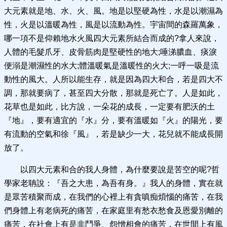
大元素就是地、水、火、風。地是以堅硬為性，水是以潮濕為
性，火是以溫暖為性，風是以流動為性。宇宙間的森羅萬象，
哪一項不是仰賴地水火風四大元素所結合而成的?拿人來說，
人體的毛髮爪牙、皮骨筋肉是堅硬性的地大;唾涕膿血、痰淚
便溺是潮濕性的水大;體溫暖氣是溫暖性的火大;一呼一吸是流
動性的風大。人所以能生存，就是因為四大和合，若是四大不
調，那就要病了，甚至四大分散，那就是死亡了。人是如此，
花草也是如此，比方說，一朵花的成長，一定要有肥沃的土
『地』，要有適宜的『水』分，要有溫暖如『火』的陽光，要
有流動的空氣和徐『風』，若是缺少一大，花兒就不能成長開
放了。
以四大元素和合的我人身體，為什麼要說是苦空的呢?哲
學家老聃說：『吾之大患，為吾有身。』我人的身體，實在就
是眾苦積聚而成，在我們的心裡上有貪嗔痴煩惱的痛苦，在我
們身體上有老病死的痛苦，在家庭里有愁衣愁食及恩愛別離的
痛苦，在社會上有是非鬥爭、怨憎相會的痛苦，在世間上有風