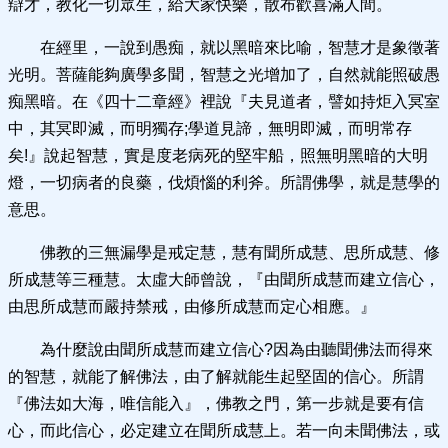
辯才，教化一切眾生，給大家快樂，散布歡喜滿人間。
在經里，一說到愚痴，就以黑暗來比喻，智慧才是象徵著
光明。菩薩能夠廣學多聞，智慧之光增加了，自然就能照破愚
痴黑暗。在《四十二章經》裡說『夫見道者，譬如持炬入冥室
中，其冥即滅，而明獨存;學道見諦，無明即滅，而明常存
矣!』說起智慧，實是度老病死的堅牢船，照無明黑暗的大明
燈，一切病者的良藥，伐煩惱的利斧。所謂佛學，就是慧學的
意思。
佛教的三無漏學是戒定慧，慧有聞所成慧、思所成慧、修
所成慧等三種慧。太虛大師曾說，『由聞所成慧而建立信心，
由思所成慧而嚴持禁戒，由修所成慧而定心相應。』
為什麼說由聞所成慧而建立信心?因為由聽聞佛法而得來
的智慧，就能了解佛法，由了解就能生起堅固的信心。所謂
『佛法如大海，唯信能入』，佛教之門，第一步就是要有信
心，而此信心，必定建立在聞所成慧上。若一向未聞佛法，或