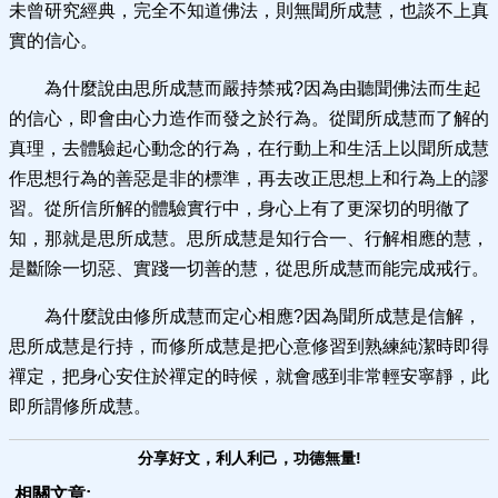
未曾研究經典，完全不知道佛法，則無聞所成慧，也談不上真
實的信心。
為什麼說由思所成慧而嚴持禁戒?因為由聽聞佛法而生起
的信心，即會由心力造作而發之於行為。從聞所成慧而了解的
真理，去體驗起心動念的行為，在行動上和生活上以聞所成慧
作思想行為的善惡是非的標準，再去改正思想上和行為上的謬
習。從所信所解的體驗實行中，身心上有了更深切的明徹了
知，那就是思所成慧。思所成慧是知行合一、行解相應的慧，
是斷除一切惡、實踐一切善的慧，從思所成慧而能完成戒行。
為什麼說由修所成慧而定心相應?因為聞所成慧是信解，
思所成慧是行持，而修所成慧是把心意修習到熟練純潔時即得
禪定，把身心安住於禪定的時候，就會感到非常輕安寧靜，此
即所謂修所成慧。
分享好文，利人利己，功德無量!
相關文章: