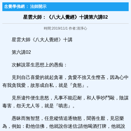
念覺學佛網
:
法師開示
星雲大師：《八大人覺經》十講第六講02
時間:2019/11/1 作者:清淨心
星雲大師《八大人覺經》十講
第六講02
次解說眾生思想上的愚痴：
見到自己喜愛的就起貪著，貪愛不捨又生慳吝，因為心中
有我貪我愛，故形成自私，就是『貪慾』。
見所違忤便生恚怒，凡事不能忍耐，和人爭吵鬥毆，陰謀
毒害，怨天尤人等，就是『嗔恚』。
愚昧而無智慧，任意縱情追逐物慾，聞善生厭，見惡樂
為，例如：勸他信佛，他就說你迷信;請他喝酒打牌，他就說