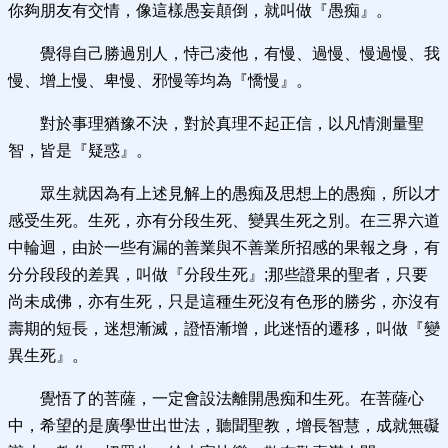
你夠朋友有交情，像這樣愚妄顛倒，就叫做『愚痴』。
覺得自己勝過別人，恃己凌他，有慢、過慢、慢過慢、我
慢、增上慢、卑慢、邪慢等均為『憍慢』。
對於事理猶豫不決，對於真理不起正信，以凡情測量聖
智，皆是『疑惑』。
眾生就因為有上述見解上的愚痴及思想上的愚痴，所以才
感受生死。生死，亦有分段生死、變異生死之別。在三界六道
中輪迴，由於一些有漏的善業與不善業所招感的果報之身，有
分分段段的差異，叫做『分段生死』;那些證果的聖者，只要
尚未成佛，亦有生死，只是這種生死沒有色形的勝劣，亦沒有
壽期的短長，迷想漸滅，證悟漸增，此迷悟的遷移，叫做『變
異生死』。
覺悟了的菩薩，一定會設法離開愚痴和生死。在菩薩心
中，希望的是廣學世出世法，聽聞聖教，增長智慧，成就無礙