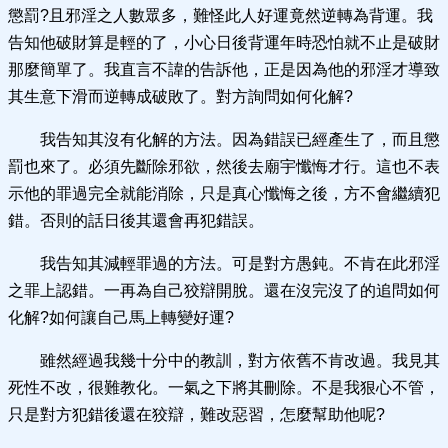
懲罰?且邪淫之人數眾多，難怪此人好運竟然逆轉為背運。我
告知他破財算是輕的了，小心日後背運年時恐怕就不止是破財
那麼簡單了。我直言不諱的告訴他，正是因為他的邪淫才導致
其生意下滑而逆轉成破敗了。對方詢問如何化解?
我告知其沒有化解的方法。因為錯誤已經產生了，而且懲
罰也來了。必須先斷除邪欲，然後去廟宇懺悔才行。這也不表
示他的罪過完全就能消除，只是真心懺悔之後，方不會繼續犯
錯。否則的話日後其還會再犯錯誤。
我告知其減輕罪過的方法。可是對方愚鈍。不肯在此邪淫
之罪上認錯。一再為自己狡辯開脫。還在沒完沒了的追問如何
化解?如何讓自己馬上轉變好運?
雖然經過我幾十分中的教訓，對方依舊不肯改過。我見其
死性不改，很難教化。一氣之下將其刪除。不是我狠心不管，
只是對方犯錯後還在狡辯，難改惡習，怎麼幫助他呢?