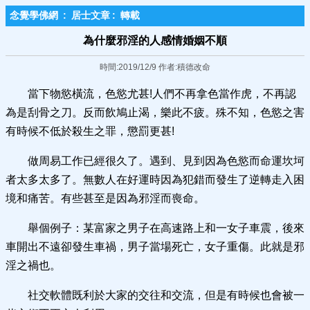
念覺學佛網
:
居士文章
:
轉載
為什麼邪淫的人感情婚姻不順
時間:2019/12/9 作者:積德改命
當下物慾橫流，色慾尤甚!人們不再拿色當作虎，不再認
為是刮骨之刀。反而飲鳩止渴，樂此不疲。殊不知，色慾之害
有時候不低於殺生之罪，懲罰更甚!
做周易工作已經很久了。遇到、見到因為色慾而命運坎坷
者太多太多了。無數人在好運時因為犯錯而發生了逆轉走入困
境和痛苦。有些甚至是因為邪淫而喪命。
舉個例子：某富家之男子在高速路上和一女子車震，後來
車開出不遠卻發生車禍，男子當場死亡，女子重傷。此就是邪
淫之禍也。
社交軟體既利於大家的交往和交流，但是有時候也會被一