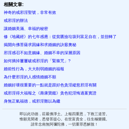
相關文章:
神奇的戒邪淫聖號，非常有效
戒邪淫的辦法
讓婚姻美滿、幸福的秘密
修《地藏經》的七年感應：從貧匱撿垃圾到富足自在，並扭轉了
揭開向佛菩薩求因緣和求婚姻的訣竅奧秘
邪淫感召不如意姻緣、婚姻不幸的深層原因
如何摘掉屢屢破戒邪淫的「緊箍咒」?
婚前性行為，大大削弱婚姻的福報
為什麼邪淫的人感情婚姻不順
婚姻好壞很重要的一點就是跟好色貪淫縱慾邪淫有關
戒邪淫得大福報之《壽康寶鑑》貪色犯淫悔過案實證
身無正氣福德，戒邪淫難以為繼
即以此功德，莊嚴佛淨土。上報四重恩，下救三道苦。
惟願見聞者，悉發菩提心。在世富貴全，往生極樂國。
請常念南無阿彌陀佛，一切重罪悉解脫！