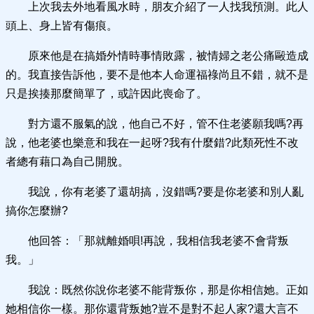
上次我去外地看風水時，朋友介紹了一人找我預測。此人
頭上、身上皆有傷痕。
原來他是在搞婚外情時事情敗露，被情婦之老公痛毆造成
的。我直接告訴他，要不是他本人命運福祿尚且不錯，就不是
只是挨揍那麼簡單了，或許因此喪命了。
對方還不服氣的說，他自己不好，管不住老婆願我嗎?再
說，他老婆也樂意和我在一起呀?我有什麼錯?此類死性不改
者總有藉口為自己開脫。
我說，你有老婆了還胡搞，沒錯嗎?要是你老婆和別人亂
搞你怎麼辦?
他回答：「那就離婚唄!再說，我相信我老婆不會背叛
我。」
我說：既然你說你老婆不能背叛你，那是你相信她。正如
她相信你一樣。那你還背叛她?豈不是對不起人家?還大言不