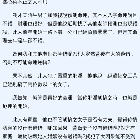
些心術不正之人利用。
剛才某陌生男子加我後說預測命運。其本人八字命運尚且
不錯，財運也很好。但是他說近期找了其他老師預測也出現錯
誤。此人前年開始一路下滑，公司已經負債纍纍了。但是其命
理去年流年卻不錯。
為何我和其他老師都算錯呢?此人定然背後有大的過錯，
否則不可能命運逆轉?
果不其然，此人犯了嚴重的邪淫。據他說：經過社交工具
已經亂搞了兩位數以上的女子。
我告知：就算是再好的命運，當你邪淫胡搞之時，也就是
厄運的開始。
此人有家室，他也不管胡搞之女子是否有丈夫。覺得你情
我願的沒什麼過錯。哪知因果：背叛妻子沒有過錯嗎?對方有
家庭，屬於破壞她人婚姻沒有過錯嗎?觸犯了大因果能不受到