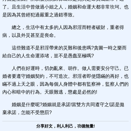
了。且生活中曾做過小姐之人，婚姻和命運大都非常坎坷。也
是因為其曾經犯過嚴重之過錯導致。
總之，生活中有太多的人因為邪淫而輕者破財，重者得
病，以及外災甚至是喪命。
這些難道不是邪淫帶來的災難和後患嗎?貪圖一時之樂而
給自己的人生命運添堵，豈不是愚蠢至極嗎?
人們在好運時，切勿亂來、胡作。做人需要安分守己。已
婚者要遵守婚姻契約，不可造次。邪淫者即使隱瞞的再好，也
瞞不過上天之眼，因為每個人身體中都有監察神，監察人們的
內心和暗中的行為。天眼難逃，懲處是必然的!
婚姻是什麼呢?婚姻就是承諾!當雙方共同遵守之!諾是拋
棄承諾，怎能不受懲罰?
分享好文，利人利己，功德無量!