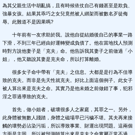
為其父親生活中胡亂搞，且有時候依仗自己有錢甚至是欺負、
強暴女孩。結果其乖巧之女兒竟然被人綁架而被數名歹徒侮
辱。此難道不是因果嗎?
十年前有一友求助於我。說他自從結婚後自己的事業一路
下滑，不到三年已經由好運轉變成負債了。他在當地找人預測
時對方說他妻子是「克夫」命。他告訴我其妻子之前做過「小
姐」，他又聽說其妻是克夫命，所以打算離婚。
很多女子命中帶有「克夫」之信息。大都是是行為不佳導
致的克夫。而非是先天性就克夫。好比上面這個例子。此女子
被人算出來是克夫之命。其實乃是他未婚之前做錯了事，犯邪
淫之罪過導致的克夫。
首先，做小姐者，破壞很多人之家庭，其罪之一。另外，
此身體被無數人踐踏，身體之磁場早已污穢不堪。其夫再來接
觸的壞勢必沾染污垢，所以導致事業、財運出現問題。這兩個
方面是主因。所以被預測師算出來是克夫之命實屬正常不過