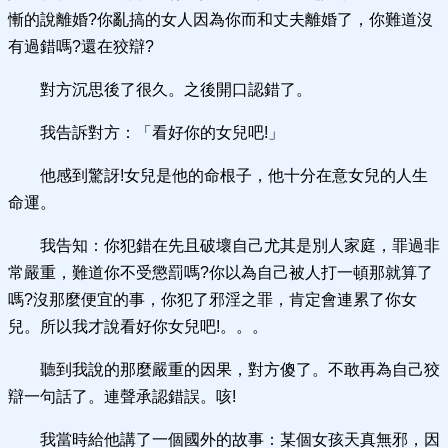
慚的說離婚?你亂搞的女人因為你而和丈夫離婚了，你難道沒
有過錯嗎?還在狡辯?
對方沉思後了很久。之後開口認錯了。
我告訴對方：「看好你的女兒吧!」
他感到驚訝!女兒是他的命根子，他十分在意女兒的人生
命運。
我告知：你犯錯在先且破壞自己尤其是別人家庭，罪過非
常嚴重，難道你不受懲罰嗎?你以為自己被人打一頓那就算了
嗎?沒那麼便宜的事，你犯了邪淫之罪，肯定會連累了你女
兒。所以我才說看好你女兒吧!。。。
聽到我說的那麼嚴重的因果，對方傻了。不敢再為自己狡
辯一句話了。連聲承認錯誤。咳!
我當時給他講了一個國外的故事：某個女孩天真無邪，因