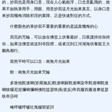
的，抄寫也是用身口意，現在人心氣粗浮，口念意亂飛的，效
果不如執筆用手，用眼、用意抄寫這月光如來真言。以身口意
來抄寫懺悔消除邪淫的業障。正是快速對症的方式。
什麼顏色的筆抄寫不重要的重要的是認真懺悔的心
寫完的咒輪，可以放在佛堂上供養最好，日夜護持你加持
你，如果沒佛堂就送到寺院裡，或者沉到江河湖海供養龍王大
鵬鳥都行。
當然平時可以口念：南無月光如來
附：南無月光如來咒輪
多致他氈達唎(皆羅施反)氈達唎蘇氈達唎染帝氈達唎氈達
唎吱囉尼泥彌唎彌唎佛陀提瑟呹(恥壹反)帝四履四履達摩提瑟
呹帝莎呵
唵呼嚧呼嚧社曳穆契娑訶