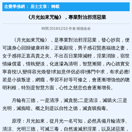
念覺學佛網
:
居士文章
:
轉載
《月光如來咒輪》，專業對治邪淫惡業
時間:2019/12/10 作者:積德改命
《月光如來咒輪》，是專業對治邪淫惡業，發心抄寫，便
可讓身心回歸健康祥和，正氣顯現，男子感召賢惠福德之妻，
女子感得正直高貴之夫。不出百日業障減輕，淫業消除，宿世
情緣償還，情執變淡，化迷濛為清明，智慧漸開，內心踏實安
寧喜悅!人變得容光煥發!求如意伴侶必得!佛門中求，有求必應!
若是小孩叛逆，網癮，學習不好等可修之，會逐漸增強他的聰
明利根，特別是智慧方面，心性之慈悲也會逐漸增長。
月輪有三德，一是清淨，滅貪慾;二是清涼，滅嗔火;三是
光明，滅痴暗。概之則是以自性之德，滅貪嗔痴毒。
原理：月光如來，從月光一名可知，必然具備月輪清淨、
清涼、光明三德，可滅三毒，自然速滅邪淫業，以及諸惡業，