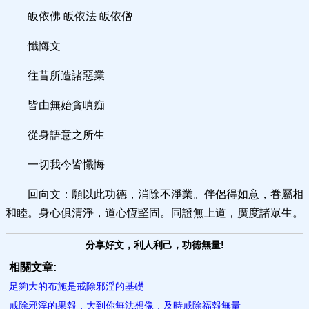
皈依佛 皈依法 皈依僧
懺悔文
往昔所造諸惡業
皆由無始貪嗔痴
從身語意之所生
一切我今皆懺悔
回向文：願以此功德，消除不淨業。伴侶得如意，眷屬相
和睦。身心俱清淨，道心恆堅固。同證無上道，廣度諸眾生。
分享好文，利人利己，功德無量!
相關文章:
足夠大的布施是戒除邪淫的基礎
戒除邪淫的果報，大到你無法想像，及時戒除福報無量