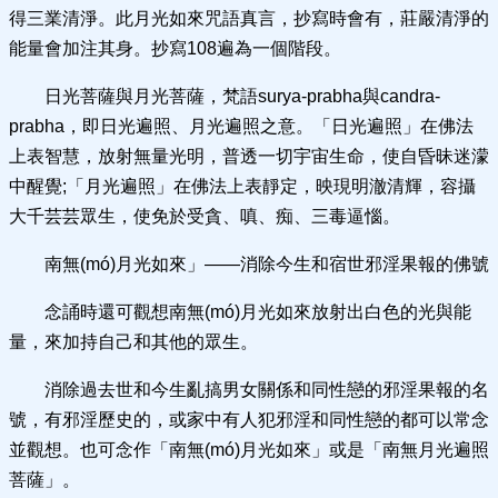
得三業清淨。此月光如來咒語真言，抄寫時會有，莊嚴清淨的
能量會加注其身。抄寫108遍為一個階段。
日光菩薩與月光菩薩，梵語surya-prabha與candra-
prabha，即日光遍照、月光遍照之意。「日光遍照」在佛法
上表智慧，放射無量光明，普透一切宇宙生命，使自昏昧迷濛
中醒覺;「月光遍照」在佛法上表靜定，映現明澈清輝，容攝
大千芸芸眾生，使免於受貪、嗔、痴、三毒逼惱。
南無(mó)月光如來」——消除今生和宿世邪淫果報的佛號
念誦時還可觀想南無(mó)月光如來放射出白色的光與能
量，來加持自己和其他的眾生。
消除過去世和今生亂搞男女關係和同性戀的邪淫果報的名
號，有邪淫歷史的，或家中有人犯邪淫和同性戀的都可以常念
並觀想。也可念作「南無(mó)月光如來」或是「南無月光遍照
菩薩」。