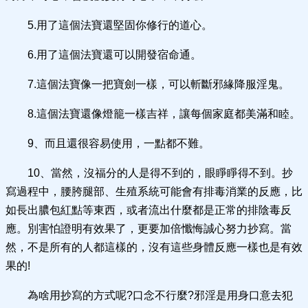
5.用了這個法寶還堅固你修行的道心。
6.用了這個法寶還可以開發宿命通。
7.這個法寶像一把寶劍一樣，可以斬斷邪緣降服淫鬼。
8.這個法寶還像燈籠一樣吉祥，讓每個家庭都美滿和睦。
9、而且還很容易使用，一點都不難。
10、當然，沒福分的人是得不到的，眼睜睜得不到。抄
寫過程中，腰胯腿部、生殖系統可能會有排毒消業的反應，比
如長出膿包紅點等東西，或者流出什麼都是正常的排陰毒反
應。別害怕證明有效果了，更要加倍懺悔誠心努力抄寫。當
然，不是所有的人都這樣的，沒有這些身體反應一樣也是有效
果的!
為啥用抄寫的方式呢?口念不行麼?邪淫是用身口意去犯