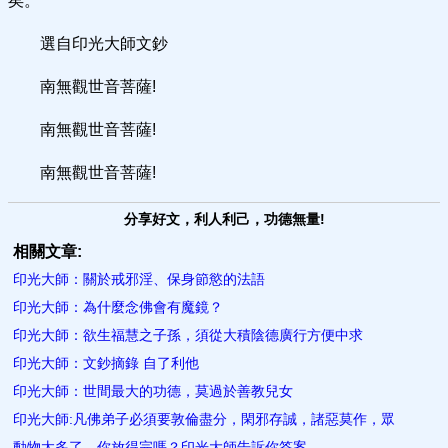
矣。
選自印光大師文鈔
南無觀世音菩薩!
南無觀世音菩薩!
南無觀世音菩薩!
分享好文，利人利己，功德無量!
相關文章:
印光大師：關於戒邪淫、保身節慾的法語
印光大師：為什麼念佛會有魔鏡？
印光大師：欲生福慧之子孫，須從大積陰德廣行方便中求
印光大師：文鈔摘錄 自了利他
印光大師：世間最大的功德，莫過於善教兒女
印光大師:凡佛弟子必須要敦倫盡分，閑邪存誠，諸惡莫作，眾
動物太多了，你放得完嗎？印光大師告訴你答案