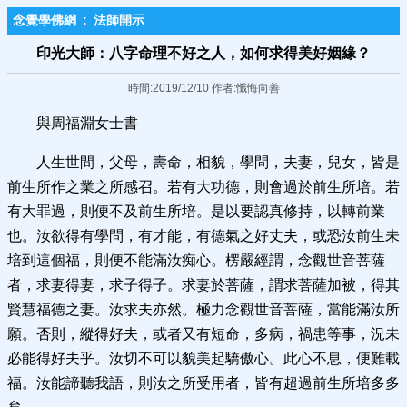
念覺學佛網
:
法師開示
印光大師：八字命理不好之人，如何求得美好姻緣？
時間:2019/12/10 作者:懺悔向善
與周福淵女士書
人生世間，父母，壽命，相貌，學問，夫妻，兒女，皆是
前生所作之業之所感召。若有大功德，則會過於前生所培。若
有大罪過，則便不及前生所培。是以要認真修持，以轉前業
也。汝欲得有學問，有才能，有德氣之好丈夫，或恐汝前生未
培到這個福，則便不能滿汝痴心。楞嚴經謂，念觀世音菩薩
者，求妻得妻，求子得子。求妻於菩薩，謂求菩薩加被，得其
賢慧福德之妻。汝求夫亦然。極力念觀世音菩薩，當能滿汝所
願。否則，縱得好夫，或者又有短命，多病，禍患等事，況未
必能得好夫乎。汝切不可以貌美起驕傲心。此心不息，便難載
福。汝能諦聽我語，則汝之所受用者，皆有超過前生所培多多