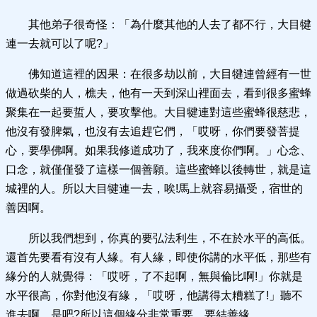
其他弟子很奇怪：「為什麼其他的人去了都不行，大目犍
連一去就可以了呢?」
佛知道這裡的因果：在很多劫以前，大目犍連曾經有一世
做過砍柴的人，樵夫，他有一天到深山裡面去，看到很多蜜蜂
聚集在一起要蜇人，要攻擊他。大目犍連對這些蜜蜂很慈悲，
他沒有發脾氣，也沒有去追趕它們，「哎呀，你們要發菩提
心，要學佛啊。如果我修道成功了，我來度你們啊。」心念、
口念，就僅僅發了這樣一個善願。這些蜜蜂以後轉世，就是這
城裡的人。所以大目犍連一去，唉!馬上就容易攝受，宿世的
善因啊。
所以我們想到，你真的要弘法利生，不在於水平的高低。
還首先要看有沒有人緣。有人緣，即使你講的水平低，那些有
緣分的人就覺得：「哎呀，了不起啊，無與倫比啊!」你就是
水平很高，你對他沒有緣，「哎呀，他講得太糟糕了!」聽不
進去啊，是吧?所以這個緣分非常重要，要結善緣。