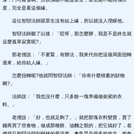
度，完全是看這個緣。
這位智辯法師跟眾生沒有結上緣，所以就沒人理睬他。
智辯法師聽了以後：「哎呀，那怎麼辦，我是不是終生就
這麼孤單寂寞呢?」
那老僧說：「不要緊，有辦法，我來代你把這個局面扭轉
過來，給你結人緣。」
怎麼扭轉呢?他就問智辯法師：「你有什麼積蓄的財物
啊?」
法師說：「我也沒什麼，只多餘一塊準備做袈裟的衣
料。」
老僧說：「好，也就足夠了。」就把那塊衣料變賣，賣了
錢再買了些食物，做成那種餅、油麵之類的，把它搞好了，老
僧就引智辯法師到樹林的最深處，禽鳥昆蟲很多的地方，把食