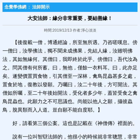
念覺學佛網
:
法師開示
大安法師：緣分非常重要，要結善緣！
時間:2019/12/13 作者:淨心淡淡
【後復載一僧，博通經論，所至無所遇。乃咨嗟嘆息。傍
一僧曰，汝學佛法，獨不聞未成佛果，先結人緣，汝雖明佛
法，其如無緣何。其僧曰，我即終於此乎。傍僧曰，吾代汝為
之。問其僧有何所蓄。曰，無他，僅餘一衣料耳。曰，此亦足
矣。遂變價置買食物，引其僧至一深林，禽鳥昆蟲甚多之處，
置食於地，復教以發願。乃囑曰，汝二十年後，方可開法。其
僧如所囑，至二十年後始開法，受化者多少年，蓋皆受食之禽
鳥昆蟲也。此願力之不可思議也。尚能以他人之願，攝彼蟲
鳥，脫異類而入人道。豈自願不能自度耶。】
好，請看第三個公案。這也是記載在《神僧傳》裡面的。
說有一位叫智辯法師的，他很小的時候就非常聰慧，非常