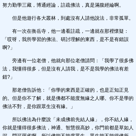
努力勤學三藏，博通經論，註疏佛法，真是滿腹經綸啊。
但是他遊行各大叢林，到處沒有人請他說法，非常孤單。
有一次在衡岳寺，他一邊看註疏，一邊就在那裡懷疑：
「哎呀，我所學習的佛法、研討理解的東西，是不是有錯誤
啊?」
旁邊有一位老僧，他就向那位老僧請問：「我學了很多佛
法，我懂得很多，但是沒有人請我，是不是我學的佛法有差
錯?」
那老僧告訴他：「你學的東西是正確的，也是正知正見
的。但是你不了解，就是佛都不能度無緣之人哪。你不是學的
佛法不對，是你跟眾生沒有緣。」
所以佛法為什麼說「未成佛前先結人緣」，你不結人緣，
你就是懂得很多佛法，神通、智慧很高妙，你門前都是草如人
深，門可羅雀啊。所以佛能不能度眾生，眾生能不能得佛所