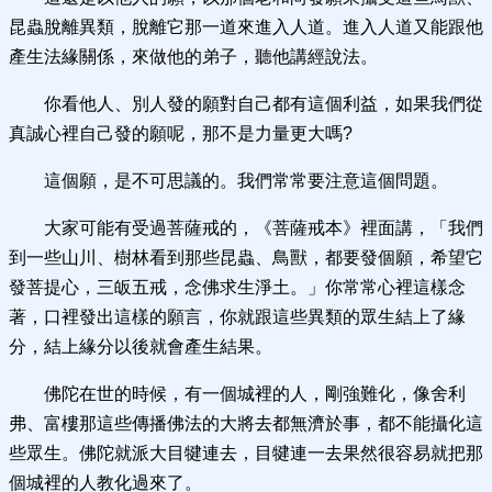
昆蟲脫離異類，脫離它那一道來進入人道。進入人道又能跟他
產生法緣關係，來做他的弟子，聽他講經說法。
你看他人、別人發的願對自己都有這個利益，如果我們從
真誠心裡自己發的願呢，那不是力量更大嗎?
這個願，是不可思議的。我們常常要注意這個問題。
大家可能有受過菩薩戒的，《菩薩戒本》裡面講，「我們
到一些山川、樹林看到那些昆蟲、鳥獸，都要發個願，希望它
發菩提心，三皈五戒，念佛求生淨土。」你常常心裡這樣念
著，口裡發出這樣的願言，你就跟這些異類的眾生結上了緣
分，結上緣分以後就會產生結果。
佛陀在世的時候，有一個城裡的人，剛強難化，像舍利
弗、富樓那這些傳播佛法的大將去都無濟於事，都不能攝化這
些眾生。佛陀就派大目犍連去，目犍連一去果然很容易就把那
個城裡的人教化過來了。