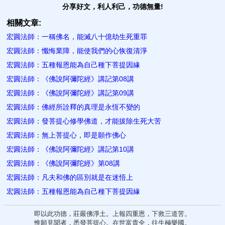
分享好文，利人利己，功德無量!
相關文章:
宏圓法師：一稱佛名，能滅八十億劫生死重罪
宏圓法師：懺悔業障，能使我們的心恢復清淨
宏圓法師：五種報恩能為自己種下菩提因緣
宏圓法師：《佛說阿彌陀經》講記第08講
宏圓法師：《佛說阿彌陀經》講記第09講
宏圓法師：佛經所詮釋的真理是永恆不變的
宏圓法師：發菩提心修學佛道，才能拔除生死大苦
宏圓法師：無上菩提心，即是願作佛心
宏圓法師：《佛說阿彌陀經》講記第10講
宏圓法師：《佛說阿彌陀經》第08講
宏圓法師：凡夫和佛的區別就是在迷悟上
宏圓法師：五種報恩能為自己種下菩提因緣
即以此功德，莊嚴佛淨土。上報四重恩，下救三道苦。
惟願見聞者，悉發菩提心。在世富貴全，往生極樂國。