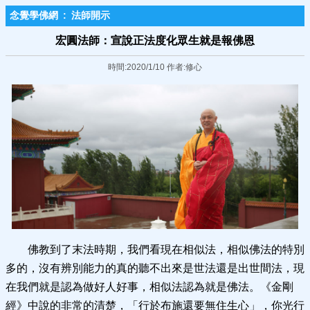
念覺學佛網
:
法師開示
宏圓法師：宣說正法度化眾生就是報佛恩
時間:2020/1/10 作者:修心
佛教到了末法時期，我們看現在相似法，相似佛法的特別
多的，沒有辨別能力的真的聽不出來是世法還是出世間法，現
在我們就是認為做好人好事，相似法認為就是佛法。《金剛
經》中說的非常的清楚，「行於布施還要無住生心」，你光行