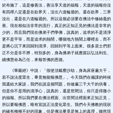
於布施了，這是修善法，善法享天道的福報，天道的福報你沒
有四禪八定還是在欲界天，沒出六道輪迴的。還在欲界，三界
沒出，還是在六道輪迴的。所以這個必須要在佛法中修絲毫的
善。現在相似法非常的流行，真正的正知正見的佛法是非常的
少的，而且我們現在佛弟子們學佛，說真的，追求的不是清淨
更不是平等，而是追求的熱鬧，哪個地方熱鬧上哪裡去，而不
是將心沉下來回歸到清淨、回歸到平等上面來。很多居士們邪
正不分是非不辨，特別多的，身為佛弟子就應當以弘法利生、
續佛慧命為己任，來報答佛的恩德。
《華嚴經》中說：「假使頂戴塵沙劫，身為床座遍大千，
若不說法度眾生，畢竟無能報佛恩」。今天我們在備課的時候
我還給大家談，我們在談這個問題，你做遍三千大千的供養，
但是你不是用的清淨心，說真的，還是世間法，你只是得微小
的福報。所以我們要在佛法裡面、出世間法裡面來正知正見，
所以要報佛恩，唯有宣說正法度化眾生。我們今天佛教的現狀
的確有種種不好的現象，但是佛法畢竟是無上的真理，雖然現