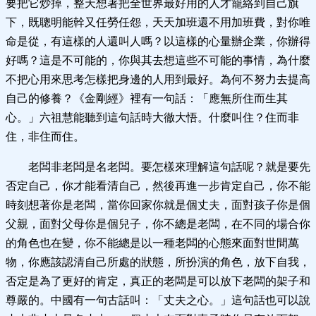
要把它炒掉，整天想著把全世界最好用的人才籠絡到自己旗
下，既聰明能幹又任勞任怨，天天加班還不用加班費，對你唯
命是從，有這樣的人還叫人嗎？以這樣的心量辦企業，你辦得
好嗎？這是不可能的，你與其去想這些不可能的事情，為什麼
不把心用來思考怎樣把身邊的人用到最好。為何不努力去提高
自己的修養？《金剛經》裡有一句話：「應無所住而生其
心。」六祖慧能聽到這句話時大徹大悟。什麼叫住？住而非
住，非住而住。
老闆非老闆是名老闆。要怎樣來理解這句話呢？就是要先
否定自己，你才能看清自己，然後再進一步肯定自己，你不能
時刻想著你是老闆，當你回家你就是個丈夫，面對孩子你是個
父親，面對父母你是個兒子，你不總是老闆，在不同的場合你
的角色也在變，你不能總是以一種老闆的心態來面對世間萬
物，你應該認清自己所處的狀態，所扮演的角色，放下自我，
否定是為了更好的肯定，真正的老闆是可以放下老闆的架子和
尊嚴的。中國有一句古話叫：「丈夫之心。」這句話也可以說