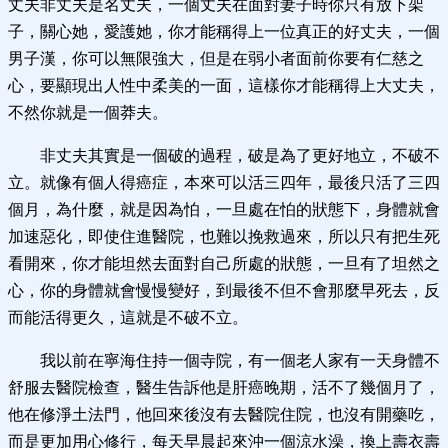
丈夫非丈夫是名丈夫，一個丈夫在面對妻子時你只有放下架
子，關心她，愛護她，你才能稱得上一位真正的好丈夫，一個
男子漢，你可以無限強大，但是在弱小者面前你要有仁慈之
心，要顯現出人性中柔美的一面，這樣你才能稱得上大丈夫，
不然你就是一個莽夫。
非丈夫其實是一個破的過程，破是為了更好地立，不破不
立。就像有個人得癌症，本來可以活三四年，最後只活了三四
個月，為什麼，就是因為怕，一旦處在怕的狀態下，身體就會
加速惡化，即使住進醫院，也難以挽救過來，所以只有把生死
看開來，你才能坦然去面對自己所處的狀態，一旦有了坦然之
心，你的身體就會慢慢變好，到最後不但不會那麼早死去，反
而能活得更久，這就是不破不立。
我以前在寧海住持一個寺院，有一個老人家有一天身體不
舒服去醫院檢查，醫生告訴他是肝癌晚期，活不了幾個月了，
他在修淨土法門，他回來後沒有去醫院住院，也沒有開藥吃，
而是更加用心修行，每天早晨起來沖一個涼水澡，換上壽衣壽