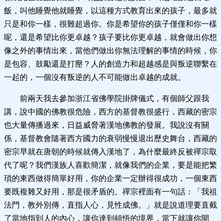
飯，叫他睡覺他就睡覺，以這種方式教育出來的孩子，最多就
只是和你一樣，很難超過你。你是希望你的孩子僅僅和你一樣
呢，還是希望比你更卓越？孩子要比你更卓越，就會做出你想
像之外的事情出來，當他們做出你無法理解的事情的時候，你
是包容、鼓勵還是打壓？人的創造力和超越感是與叛逆聯繫在
一起的，一個沒有叛逆的人不可能做出卓越的成就。
前兩天我去參加浙江省佛學院掛牌儀式，有個師父跟我
講，說中國的佛教很危險，西方的基督教很盛行，西藏的密宗
也大量傳播過來，日益威脅著漢地佛教的發展。我說沒有關
係，基督教會隨著西方國力的衰弱慢慢退出歷史舞台，西藏的
密宗早就在唐朝的時候就傳入漢地了，為什麼最終反被禪宗取
代了呢？我們漢族人喜歡簡潔，就像我們的企業，要是能把繁
瑣的東西做得簡單好用，你的企業一定辦得很成功，一個東西
要既複雜又好用，那是很矛盾的。禪宗裡面有一句話：「我祖
法門，教外別傳，直指人心，見性成佛。」就是說道理要直截
了當地指到人的內心，讓你達到頓悟的境界，當下就讓你開