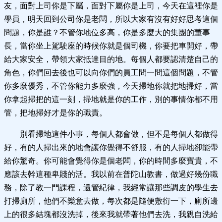
友，面對上司你是下屬，面對下屬你是上司，今天在這裡你是
學員，明天回到公司你是老闆，所以大家有沒有好好思考這個
問題，你是誰？不管你地位多高，你是多麼大的集團的董事
長，當你坐上駕駛座的時候你就是個司機，你要把車開好，帶
給大家安全，帶領大家抵達目的地。每個人都要認清楚自己的
角色，你們回去後也可以向你們的員工問一問這個問題，不管
你多麼優秀，不管你能力多麼強，今天掃地你就把地掃好，當
你拿起掃把的這一刻，掃地就是你的工作，別的事情你都不用
管，把地掃好才是你的職責。
別看掃地這件小事，每個人都會做，但不是每個人都做得
好，有的人掃出來的地會讓你覺得不舒服，有的人掃地卻能帶
給你驚奇。你可能會覺得你是個老闆，你的時間多麼寶貴，不
應該去幹這種卑賤的活。我以前在普陀山教書，做過好幾份職
務，除了教一門課程，還管紀律，我經常讓那些調皮的學生去
打掃廁所，他們不樂意去做，每次都是隨便敷衍一下，廁所邊
上的很多結塊都沒洗掉，後來我就帶著他們去洗，我親自洗給