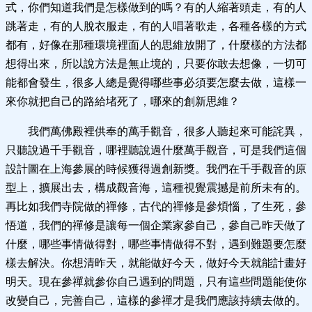
式，你們知道我們是怎樣做到的嗎？有的人縮著頭走，有的人
跳著走，有的人脫衣服走，有的人唱著歌走，各種各樣的方式
都有，好像在那種環境裡面人的思維放開了，什麼樣的方法都
想得出來，所以說方法是無止境的，只要你敢去想像，一切可
能都會發生，很多人總是覺得哪些事必須要怎麼去做，這樣一
來你就把自己的路給堵死了，哪來的創新思維？
我們萬佛殿裡供奉的萬手觀音，很多人聽起來可能詫異，
只聽說過千手觀音，哪裡聽說過什麼萬手觀音，可是我們這個
設計圖在上海參展的時候獲得過創新獎。我們在千手觀音的原
型上，擴展出去，構成觀音海，這種視覺震撼是前所未有的。
再比如我們寺院做的禪修，古代的禪修是參煩惱，了生死，參
悟道，我們的禪修是讓每一個企業家參自己，參自己昨天做了
什麼，哪些事情做得對，哪些事情做得不對，遇到難題要怎麼
樣去解決。你想清昨天，就能做好今天，做好今天就能計畫好
明天。現在參禪就參你自己遇到的問題，只有這些問題能使你
改變自己，完善自己，這樣的參禪才是我們應該持續去做的。