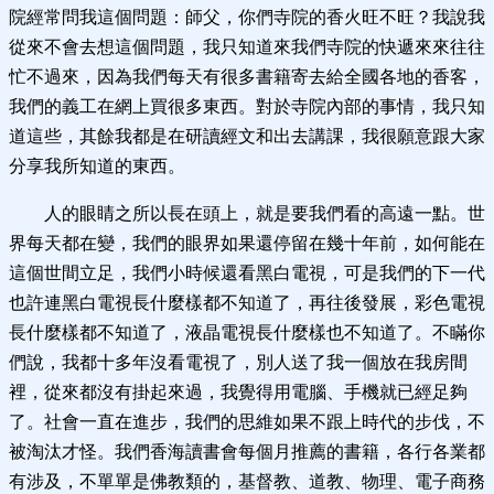
院經常問我這個問題：師父，你們寺院的香火旺不旺？我說我
從來不會去想這個問題，我只知道來我們寺院的快遞來來往往
忙不過來，因為我們每天有很多書籍寄去給全國各地的香客，
我們的義工在網上買很多東西。對於寺院內部的事情，我只知
道這些，其餘我都是在研讀經文和出去講課，我很願意跟大家
分享我所知道的東西。
人的眼睛之所以長在頭上，就是要我們看的高遠一點。世
界每天都在變，我們的眼界如果還停留在幾十年前，如何能在
這個世間立足，我們小時候還看黑白電視，可是我們的下一代
也許連黑白電視長什麼樣都不知道了，再往後發展，彩色電視
長什麼樣都不知道了，液晶電視長什麼樣也不知道了。不瞞你
們說，我都十多年沒看電視了，別人送了我一個放在我房間
裡，從來都沒有掛起來過，我覺得用電腦、手機就已經足夠
了。社會一直在進步，我們的思維如果不跟上時代的步伐，不
被淘汰才怪。我們香海讀書會每個月推薦的書籍，各行各業都
有涉及，不單單是佛教類的，基督教、道教、物理、電子商務