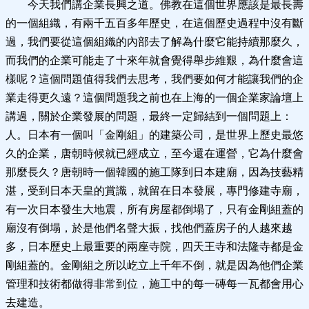
今天我們講企業長興之道。佛教在這個世界應該是最長壽
的一個組織，有兩千五百多年歷史，在這個歷史過程中沒有斷
過，我們要從這個組織的內部去了解為什麼它能持續那麼久，
而我們的企業可能走了十來年就會覺得舉步維艱，為什麼會這
樣呢？這個問題值得我們去思考，我們要如何才能讓我們的企
業走得更久遠？這個問題我之前也在上海的一個企業家論壇上
講過，關於企業發展的問題，最終一定歸結到一個問題上：
人。日本有一個叫「金剛組」的建築公司，是世界上歷史最悠
久的企業，唐朝時候就已經成立，至今還在運營，它為什麼會
那麼長久？唐朝時一個韓國的施工隊到日本建廟，因為技藝精
湛，受到日本天皇的賞識，就留在日本發展，專門修建寺廟，
有一次日本發生大地震，所有房屋都倒塌了，只有金剛組蓋的
廟沒有倒塌，於是他們名聲大振，找他們蓋房子的人越來越
多，日本歷史上最重要的兩座寺院，四天王寺和法隆寺都是金
剛組蓋的。金剛組之所以屹立上千年不倒，就是因為他們企業
管理和技術都做得非常到位，施工中的每一磚每一瓦都會用心
去建造。