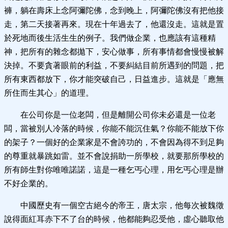
褲，躺在壽床上念阿彌陀佛，念到晚上，阿彌陀佛沒有把他接
走，第二天接著再來。現在十年過去了，他還沒走。這就是置
於死地而後生活生生的例子。我們做企業，也應該有這種精
神，把所有的雜念都拋下，安心做事，所有事情都會慢慢被解
決掉。不要貪著眼前的利益，不要糾結目前所遇到的問題，把
所有東西都放下，你才能突破自己，日益進步。這就是「應無
所住而生其心」的道理。
在公司你是一位老闆，但是離開公司你未必還是一位老
闆，當被別人冷落的時候，你能不能沉住氣？你能不能放下你
的架子？一個好的企業家是不會誇功的，不會因為得不到足夠
的尊重就暴跳如雷。並不會說捐助一所學校，就要那所學校的
所有師生對你唯唯諾諾，這是一種乞丐心理，用乞丐心理是辦
不好企業的。
中國歷史有一個空古絕今的帝王，唐太宗，他每次被魏徵
說得面紅耳赤下不了台的時候，他都能夠忍受他，虛心聽取他