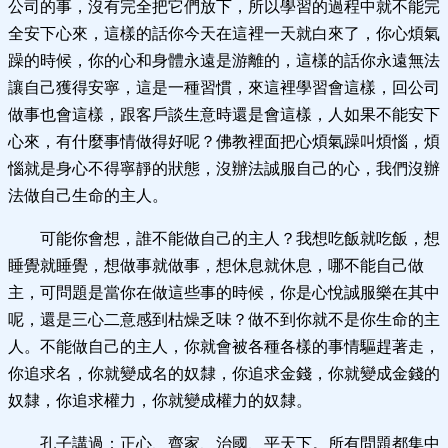
公司的事，沒有完全把它們放下，所以學習的過程中就不能完
全安下心來，這樣的話你今天在這裡一天就白來了，你心煩氣
躁的時候，你的心和身體永遠是游離的，這樣的話你永遠無法
讓自己獲得安寧，這是一種習慣，來這裡學習會這樣，回公司
做事也會這樣，跟客戶談生意時還是會這樣，人如果不能安下
心來，有什麼事情做得好呢？佛教裡面把心煩氣躁叫煩惱，煩
惱就是身心不得寧靜的狀態，沒辦法誠服自己的心，我們沒辦
法做自己生命的主人。
可能你會想，誰不能做自己的主人？我想吃飯就吃飯，想
睡覺就睡覺，想做事就做事，想休息就休息，哪不能自己做
主，可問題是當你在做這些事的時候，你是心悅誠服樂在其中
呢，還是三心二意感到枯燥乏味？做不到你就不是你生命的主
人。不能做自己的主人，你就會被各種各樣的事情驅趕著走，
你追求名，你就變成名的奴隸，你追求金錢，你就變成金錢的
奴隸，你追求權力，你就變成權力的奴隸。
孔子講過：正心、齊家、治國、平天下。所有問題都集中