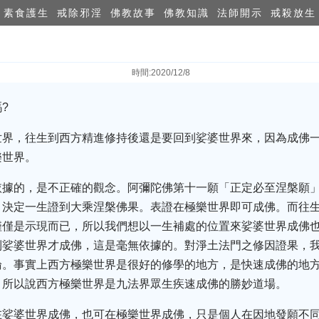
素食護生
戒除邪淫
佛教故事
佛教知識
法師開示
戒殺放生
時間:2020/12/8
?
世界，往生到西方精進修持後還是要回到娑婆世界來，因為成佛
樂世界。
依據的，是不正確的觀念。阿彌陀佛第十一願「正定必至涅槃願
，決定一生證到大乘涅槃佛果。表證在極樂世界即可成佛。而往
僅僅是示現而已，所以我們想以一生補處的位置來娑婆世界成佛
到娑婆世界才成佛，這是毫無依據的。對淨土法門之修因證果，
論。事實上西方極樂世界是很好的修學的地方，是快速成佛的地
。所以說西方極樂世界是九法界眾生疾速成佛的勝妙道場。
在娑婆世界成佛，也可在極樂世界成佛，只是個人在因地發願不