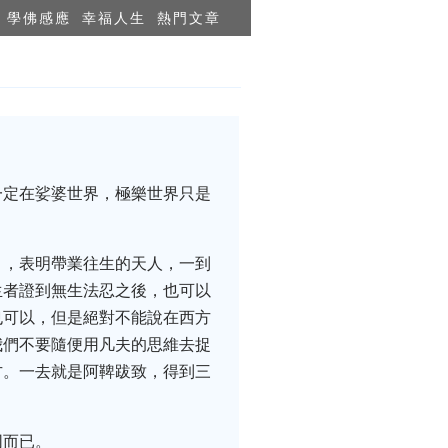
學佛感應
幸福人生
熱門文章
一定在娑婆世界，極樂世界只是
」，表明帶業往生的天人，一到
生者證到無生法忍之後，也可以
也可以，但是絕對不能說在西方
我們不要隨便用凡夫的思維去捉
方。一去就是阿鞞跋致，得到三
同而已。