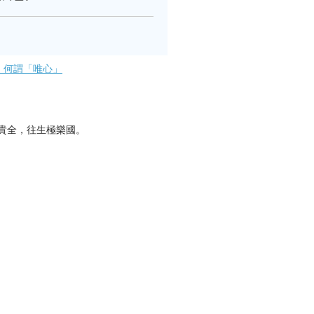
 何謂「唯心」
貴全，往生極樂國。