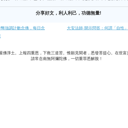
分享好文，利人利己，功德無量!
特彆強調計數念佛，每日念
大安法師·開示問答：何謂「自性」
嚴
嚴佛淨土。上報四重恩，下救三道苦。惟願見聞者，悉發菩提心。在世富
請常念南無阿彌陀佛，一切重罪悉解脫！