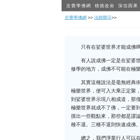
念覺學佛網
積德改命
深信因果
念覺學佛網
>>
法師開示
>>
只有在娑婆世界才能成佛嗎
有人說成佛一定是在娑婆
修學的地方，成佛不可能在極
其實這種說法是毫無經典
極樂世界，便可入大乘正定聚
到娑婆世界示現八相成道，那
極樂世界就成不了佛，一定要
摸出一些觀點來，那些都是謬
種不退。三種不退則快速成佛
總之，我們淨業行人可以