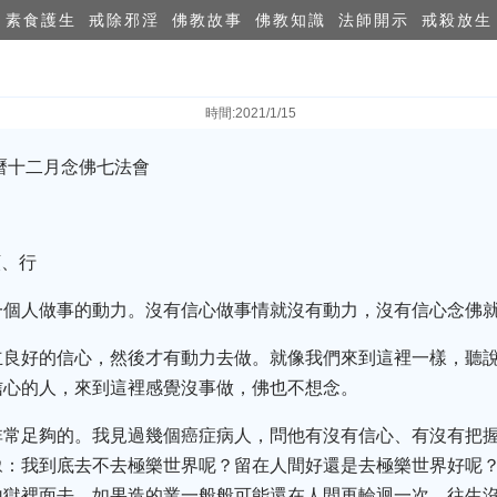
素食護生
戒除邪淫
佛教故事
佛教知識
法師開示
戒殺放生
時間:2021/1/15
農曆十二月念佛七法會
願、行
一個人做事的動力。沒有信心做事情就沒有動力，沒有信心念佛
立良好的信心，然後才有動力去做。就像我們來到這裡一樣，聽
信心的人，來到這裡感覺沒事做，佛也不想念。
非常足夠的。我見過幾個癌症病人，問他有沒有信心、有沒有把
豫：我到底去不去極樂世界呢？留在人間好還是去極樂世界好呢
地獄裡面去，如果造的業一般般可能還在人間再輪迴一次，往生