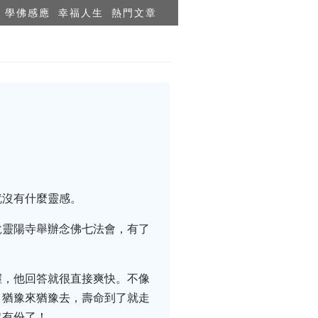
學佛感應
幸福人生
熱門文章
就沒有什麼靈感。
說靈陽寺舉辦念佛七法會，有了
握，他回答就很直接爽快。不像
？猶豫來猶豫去，壽命到了就走
沒有份了！