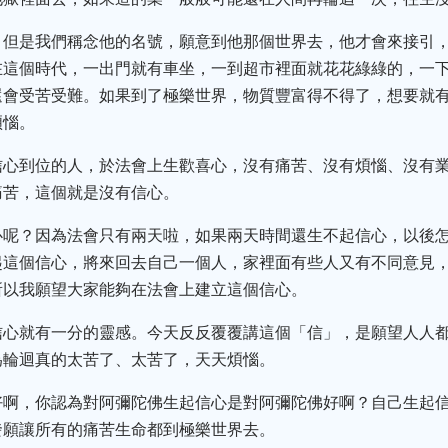
，但是我們稱念他的名號，願意到他那個世界去，他才會來接引
在這個時代，一出門就有車坐，一到超市裡面就花花綠綠的，一
還會受苦受難。如果到了極樂世界，物質豐富得不得了，想要就
煩惱。
信心到位的人，於法會上生歡喜心，沒有痛苦、沒有煩惱、沒有
痛苦，這個就是沒有信心。
心呢？因為法會只有兩天啦，如果兩天時間還生不起信心，以後
起這個信心，將來回去自己一個人，家裡面有些人又有不同意見
所以我願望大家能夠在法會上建立這個信心。
信心就有一分的靈感。今天反反覆覆講這個「信」，是願望人人
為輪迴真的太苦了、太苦了，天天煩惱。
好啊，你認為對阿彌陀佛生起信心是對阿彌陀佛好啊？自己生起
發願讓所有的痛苦生命都到極樂世界去。