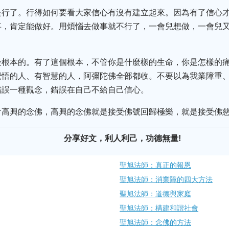
是行了。行得如何要看大家信心有沒有建立起來。因為有了信心
事，肯定能做好。用煩惱去做事就不行了，一會兒想做，一會兒
最根本的。有了這個根本，不管你是什麼樣的生命，你是怎樣的
覺悟的人、有智慧的人，阿彌陀佛全部都收。不要以為我業障重
錯誤一種觀念，錯誤在自己不給自己信心。
會高興的念佛，高興的念佛就是接受佛號回歸極樂，就是接受佛
分享好文，利人利己，功德無量!
聖旭法師：真正的報恩
聖旭法師：消業障的四大方法
聖旭法師：道德與家庭
聖旭法師：構建和諧社會
聖旭法師：念佛的方法