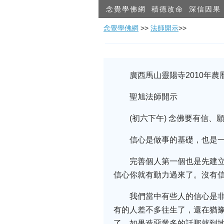
念覺學佛網
積德改命
深信因果
念覺學佛網
>>
法師開示
>>
廣西馬山靈陽寺2010年
聖旭法師開示
(初六下午) 念佛要有信、
信心是做事的基礎，也是
完善個人第一個也是先建
信心你就有動力過來了。沒有
我們當中有些人的信心是
有的人差不多往生了，還在猶
了，如果造惡業多的話那就到