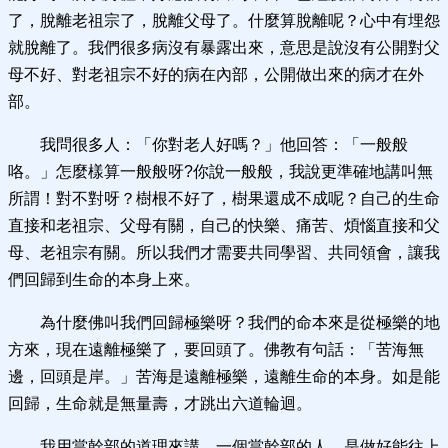
了，脫離老祖宗了，脫離父母了。什麼算脫離呢？心中有埋怨
就脫離了。我們很多病沒有暴露出來，意思是說沒有公開對父
母不好、對老祖宗不好的病在內部，公開做出來的病才在外
部。
我問很多人：「你對老人好嗎？」他回答：「一般般
咯。」怎麼樣算一般般呀?你說一般般，我說更準確地講叫無
所謂！對不對呀？樹根不好了，樹果還成不成呢？自己的生命
直接和老祖宗、父母有關，自己的快樂、痛苦、煩惱直接和父
母、老祖宗有關。所以我們才需要共同學習、共同領會，讓我
們回歸到生命的本身上來。
為什麼佛叫我們回歸極樂呀？我們的命本來是從極樂的地
方來，現在遠離極樂了，要回頭了。佛教有句話：「苦海無
邊，回頭是岸。」苦海是遠離極樂，遠離生命的本身。如是能
回歸，生命就是無量壽，才跳出六道輪迴。
我用當幹部的道理來講。一個當幹部的人，是做好能往上