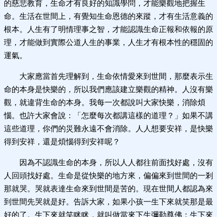
的慈悲教育，生命才有良好的知識學問，才能樂觀地把握生
命。生活在世間上，有覺知生命恩德的來蹤，才有生活意義的
根本。人生有了明情理事之智，才能認識生命正報和依報的原
理，才能做到實際公道人生的事業，人生才有根本性的穩固的
運氣。
大家應當首先理解到，生命依情愛來到世間，那麼表示生
命的本身是快樂的，所以我們應該建立樂觀的精神。人沒有樂
觀，就違背生命的本身。我每一次都說叫大家快樂，消除煩
惱。也許大家會說：「怎麼每次都講這樣的道理？」如果不講
這些道理，你們的災難永遠不會消除。人人想要安祥，是快樂
得到安祥，還是煩惱得到安祥呢？
因為不認識生命的本身，所以人人都往前面找好處，沒有
人回頭找好處。生命是從快樂的地方來，偏偏來到世間的一剎
那就哭。哭就表達生命來到世間是苦的。現在世間人都認為來
到世間先哭就是好。告訴大家，如果小孩一生下來就笑那是最
好的了。生下來就笑眯眯，就叫做當來下生彌勒尊佛；生下來