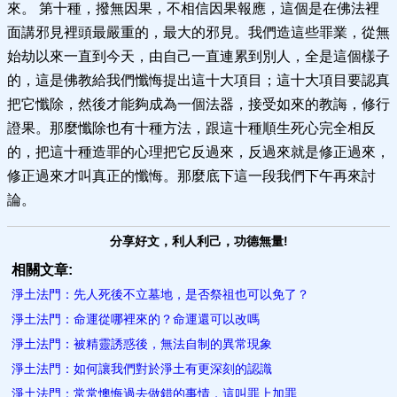
來。 第十種，撥無因果，不相信因果報應，這個是在佛法裡
面講邪見裡頭最嚴重的，最大的邪見。我們造這些罪業，從無
始劫以來一直到今天，由自己一直連累到別人，全是這個樣子
的，這是佛教給我們懺悔提出這十大項目；這十大項目要認真
把它懺除，然後才能夠成為一個法器，接受如來的教誨，修行
證果。那麼懺除也有十種方法，跟這十種順生死心完全相反
的，把這十種造罪的心理把它反過來，反過來就是修正過來，
修正過來才叫真正的懺悔。那麼底下這一段我們下午再來討
論。
分享好文，利人利己，功德無量!
相關文章:
淨土法門：先人死後不立墓地，是否祭祖也可以免了？
淨土法門：命運從哪裡來的？命運還可以改嗎
淨土法門：被精靈誘惑後，無法自制的異常現象
淨土法門：如何讓我們對於淨土有更深刻的認識
淨土法門：常常懊悔過去做錯的事情，這叫罪上加罪