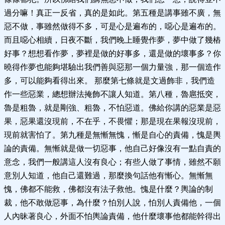
過分嘛！真正一反省，真的是如此。第五種是講事雖不廣，無
惡不做，事雖然做得不多，可是心是遍布的，噁心是遍布的。
而且噁心相續，日夜不斷，我們晚上睡覺作夢，夢中做了幾樁
好事？想想看作夢，夢裡是做的好事多，還是做的壞事多？你
曉得作夢也能夠堪驗出我們善與惡那一個力量強，那一個造作
多，可以能夠看得出來。 那麼第七條就是文過飾非，我們造
作一些惡業，總想辦法掩飾不讓人知道。第八種，魯扈抵突，
魯是粗魯，就是剛強、粗魯，不怕惡道。佛給你講的惡業是惡
果，惡果還沒現前，不在乎，不畏懼；那是現在果報沒現前，
現前就害怕了。第九種是無慚無愧，慚是自心的責備，愧是輿
論的責備。無慚就是做一切惡事，他自己好像沒有一點自責的
意念，我們一般講這人沒有良心；有些人做了事情，雖然不願
意別人知道，他自己還難過，那麼換句話他有慚心。無慚無
愧，佛都不能救，佛都沒有法子救他。愧是什麼？輿論的制
裁，他不敢做惡事，為什麼？怕別人說，怕別人責備他，一個
人內昧著良心，外面不怕輿論責備，他什麼壞事他都能幹得出