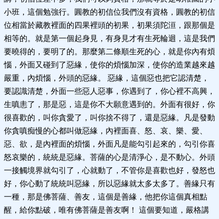
小班，這個勉強行。圓教的初信位我們沒有資格，圓教的初信
位相當於藏教裡面的四果裡頭的初果，初果須陀洹，跟那個是
相等的。就是第一個起身見，有身見才有生死輪迴，這是我們
要曉得的，要明了的。那麼第二條順生死的心，就是你內有煩
惱，外面又碰到了惡緣，使你的煩惱加深，使你的造業越來越
嚴重，內煩惱，外頭的惡緣。 惡緣，這個惡也把它認清楚，
要認識清楚，外面一些惡人惡事，你遇到了，你心裡不高興，
生嗔恚了，那是惡，這是你不大願意遇到的。外面有很好，你
很喜歡的，叫你貪愛了，叫你捨不得了，還是惡緣。凡是發動
你貪嗔痴慢的心都叫做惡緣，內裡面喜、怒、哀、樂、愛、
惡、欲，是內裡面的煩惱，外面凡是能勾引起來的，勾引你喜
怒哀樂的，統統是惡緣。菩薩的心是清淨心，是不動心。外頭
一接觸境界就勾引了，心就動了，不管你是喜歡也好，發怒也
好，你心動了統統叫惡緣，所以惡緣就太多太多了。善緣只有
一種，那是佛菩薩、善友，這個是善緣，他把你這個真相點
醒，給你點破，唯有佛菩薩是善友啊！ 這個要知道，嚴格講