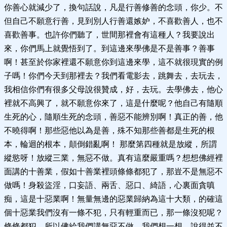
你善心就減少了，換句話說，凡是行善修善的念頭，你少。不
但自己不願意行善，見到別人行善還嫉妒，不喜歡善人，也不
喜歡善事。也許你們聽了，世間那裡會有這種人？我要說出
來，你們馬上就覺悟到了。到這邊來學佛是不是善事？善事
啊！甚至於你家裡還不願意你到這邊來學，這不就很現實的例
子嗎！你們今天到那裡去？我們看電影去，跳舞去，去玩去，
我相信你們有很多父母說很贊成，好，去玩。去學佛去，他心
裡就不高興了，就不願意你來了，這是什麼呢？他自己有隨順
生死的心，隨順生死的念頭，善惡不能辨別啊！真正的善，他
不曉得啊！那些惡他以為是善，殊不知那些善都是生死的根
本，輪迴的根本，顛倒錯亂啊！ 那麼第四種就是放縱，所謂
縱慾呀！放縱三業，無惡不做。真有這麼嚴重嗎？想想佛經裡
面講的十善業，假如十善業裡頭條條都犯了，那豈不是無惡不
做嗎！身殺盜淫，口妄語、兩舌、惡口、綺語，心裏面貪嗔
痴，這是十惡業啊！無量無邊的惡業歸納為這十大類，的確這
個十惡業我們沒有一條不犯，只有輕重而已，那一條沒犯呢？
條條都犯。所以佛給我們講無惡不做，我們想一想，說得並不