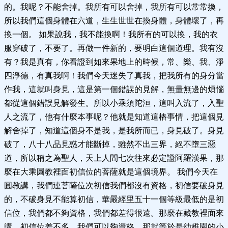
的。我呢？不能舍掉。我所有可以舍掉，我所有可以常常換，
所以我們這個身體在六道，生生世世在換身體，身體壞了，再
換一個。 如果說我，我不能換啊！我所有的可以換，我的衣
服穿破了，不要了。再做一件新的，要明白這個道理。我有沒
有？我是真有，你看證到如來果地上的時候，常、樂、我、淨
四淨德，有真我啊！我們今天迷失了真我，把我所有的身分當
作我，這就叫身見，這是第一個錯誤的見解，無量無邊的煩惱
都從這個錯誤見解發生。所以小乘須陀洹，這叫入流了，入聖
人之流了，他有什麼本事呢？他就是知道這樁事情，把這個見
解舍掉了，知道這個身不是我，是我所而已，身見破了。身見
破了，八十八品見惑才能斷掉，雖然不出三界，絕不墮三惡
道，所以稱之為聖人，天上人間七次往來必定證阿羅漢果，那
麼在大乘圓教裡面初信位的菩薩就是這個境界。 我們今天在
圓教講，我們連菩薩位次初信我們都沒有資格，初信要破身見
的，不破身見不能算初信，華嚴經里五十一個等級最低的是初
信位，我們都不夠資格，我們都差得很遠。那麼在藏教裡面來
講，初信位差不多，我們可以夠資格，那就等於是幼稚園的小