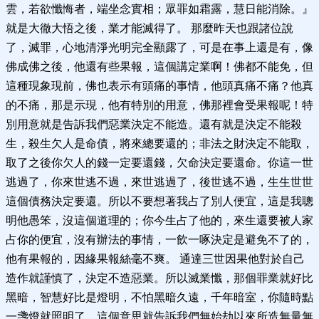
雲，若欲懺悔者，端坐念實相；眾罪如霜露，慧日能消除。』
就是大徹大悟之後，業才能滅得了。 那麼昨天也跟諸位說
了，滅罪，心地清淨光明完全顯露了，可是在事上還是有，像
佛成佛之後，他還有些果報，這個講定業啊！佛都不能免，但
這種現象現前，佛也表示有頭痛的事情，他頭真痛不痛？他真
的不痛，那是示現，他有特別的用意，佛那裡會受果報呢！特
別用意就是告訴我們惡業決定不能造。還有就是決定不能殺
生，殺生欠人是命債，將來總要還的；非法之財決定不能取，
取了之後你欠人的錢一定要還錢，欠命決定要還命。你這一世
逃過了，你來世逃不過，來世逃過了，後世逃不過，生生世世
這個債務決定要還。所以不要想著我占了別人便宜，這是我聰
明他愚笨，沒這個道理的；你今生占了他的，來生還要被人家
占你的便宜，沒有辦法的事情，一飲一啄決定是避免不了的，
他有果報的，因緣果報絲毫不爽。 通達三世因果他對於自己
造作就謹慎了，決定不造惡業。所以滅業懺，那個罪業就好比
黑暗，智慧好比是燈明，不怕黑暗久遠，千年暗室，你隨時點
一盞燈就照明了。這個意思就告訴我們無始劫以來所造無量無