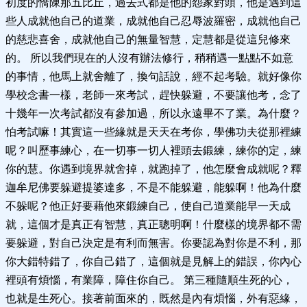
初度的憍陳那五比丘，過去式都是他的怨家對頭，他是遇到這
些人成就他自己的道業，成就他自己忍辱波羅密，成就他自己
的慈悲喜舍，成就他自己的無量智慧，定慧都是從這兒修來
的。 所以我們現在的人沒有辦法修行，稍稍遇一點點不如意
的事情，他馬上就舍離了，換句話說，經不起考驗。就好像你
學校念書一樣，老師一來考試，趕快躲避，不要讓他考，念了
十幾年一次考試都沒有參加過，所以永遠畢不了業。為什麼？
怕考試嘛！其實這一些緣就是天天在考你，學佛功夫從那裡練
呢？叫歷事練心，在一切事一切人裡頭去鍛練，練你的定，練
你的慧。你遇到境界就舍掉，就跑掉了，他怎麼會成就呢？釋
迦牟尼佛要躲避提婆達多，不是不能躲避，能躲啊！他為什麼
不躲呢？他正好要藉他來鍛練自己，使自己道業能早一天成
就，這個才是真正有智慧，真正聰明啊！什麼樣的境界都不需
要躲避，對自己決定是有利而無害。你要認為對你是不利，那
你大錯特錯了，你自己錯了，這個就是見解上的錯誤，你內心
裡頭有煩惱，有業障，障住你自己。 第三種隨順生死的心，
也就是生死心。接著前面來的，既然是內有煩惱，外有惡緣，