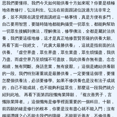
思我們要懂得。我們今天如何能供養十方如來呢？你要是積極
地依教修行，弘法利生。弘法在前面跟諸位說過方法非常之
多，並不局限在講堂裡面講經這一樁事情，真是方便有多門，
自己要用智慧，要隨時隨地都能夠攝受一切眾生，都能夠幫助
一切眾生接觸到佛法，理解佛法，修學佛法，全都是屬於法供
養，我們要這樣地修，這才是真正地修普賢菩薩的供養大願。
再看下面一段經文，『此廣大最勝供養』，這就是指前面的法
供養。『虛空界盡，眾生界盡，眾生業盡，眾生煩惱盡，我供
乃盡。而虛空界乃至煩惱不可盡故，我此供養亦無有盡。念念
相續，無有間斷。身語意業，無有疲厭。』這個是總結供養願
的一段。我們特別著重就是最勝供養，一定要懂這個理，要懂
怎麼個供養法，必須要修學。如果不修供養也是沒有法子成就
的，自己不能成就，也不能夠利益眾生，那麼這一段我們就介
紹到此地。 再看下面第四段懺悔業障願，『複次善男子，言
懺除業障者。』這個懺悔是修學裡面重要的一個科目。十願，
前四願的確是修行的根本，你要是沒有盡心就不能入門；沒有
稱揚讚嘆之心不能去我們的障礙，不能親近善友，不修供養，