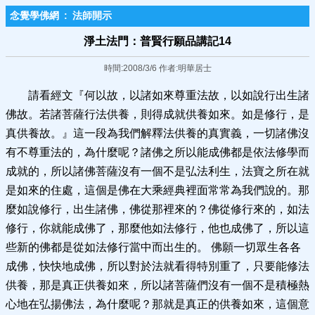
念覺學佛網
:
法師開示
淨土法門：普賢行願品講記14
時間:2008/3/6 作者:明華居士
請看經文『何以故，以諸如來尊重法故，以如說行出生諸
佛故。若諸菩薩行法供養，則得成就供養如來。如是修行，是
真供養故。』這一段為我們解釋法供養的真實義，一切諸佛沒
有不尊重法的，為什麼呢？諸佛之所以能成佛都是依法修學而
成就的，所以諸佛菩薩沒有一個不是弘法利生，法寶之所在就
是如來的住處，這個是佛在大乘經典裡面常常為我們說的。那
麼如說修行，出生諸佛，佛從那裡來的？佛從修行來的，如法
修行，你就能成佛了，那麼他如法修行，他也成佛了，所以這
些新的佛都是從如法修行當中而出生的。 佛願一切眾生各各
成佛，快快地成佛，所以對於法就看得特別重了，只要能修法
供養，那是真正供養如來，所以諸菩薩們沒有一個不是積極熱
心地在弘揚佛法，為什麼呢？那就是真正的供養如來，這個意