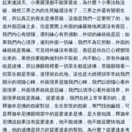
起來連諸天、小乘羅漢都不能算善友，為什麼？小乘法執沒
破，雖然三界之內的生死輪迴沒有了，三界之外還有變易生
死，所以真正的善友是佛菩薩，這個是我們一定要明了的，知
道外面惡緣之多。但是實際上外面的緣嚴格地來講沒有善惡，
我們內心有煩惱，遇到緣心有所感動，外頭的緣統統是惡；如
果我們內心清淨，連到外面一切緣，我們不為它所動，外面的
緣統統是善緣。可見得外緣沒有善惡，善惡是你自己心裡變現
出來的，果然你要能夠做到外不取相，內不動心，所有外緣統
統是諸佛，所以佛眼睛裡看一切眾生都是諸佛，菩薩眼睛看一
切眾生都是菩薩，道理就在此地。這也是大經裡頭常常給我們
開示的境隨心轉，外面境界是隨我們心轉，我們以煩惱心看外
面境界，外面境界統統是惡緣；我們以清淨心看外面境界，外
面境界統統是善緣。 提婆達多，我們在經上常常看到的，是
釋迦牟尼佛的怨家對頭，生生世世的怨家，專門找他痲煩，可
是釋迦牟尼佛眼睛當中的提婆達多是佛，是大善知識，釋迦牟
尼佛說如果沒有提婆達多，他不能成佛，他不能這麼快地成
佛，他的成佛是得力於提婆達多的幫助。為什麼？提婆達多考