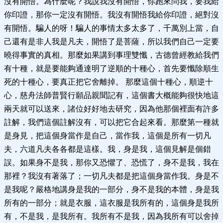
沒有開悟。為什麼呢？我說我沒有開悟，你跑來問我，要我給
你印證，那你一定沒有開悟。我沒有開悟我給你印證，絕對沒
有開悟。騙人的呀！騙人的事情太多太多了，千萬別上當，自
己還有是非人我是凡夫，開悟了是菩薩，所以我們自己一定要
曉得事實的真相。那麼如果講到事理雙懺，古德曾經教給我們
有十種，就是要能夠通達明了逆順的十種心，首先要懺除順生
死的十種心，要真正把它舍離掉。 那麼這個十種心，順逆十
心，慈舟法師普賢行願品親聞記有，這個書大概能夠很快地這
兩天就可以送來，諸位好好地去研究，因為他那個裡面有許多
註解，我們這個註解沒有，可以把它合起來看。那麼第一種就
是身見，把這個身當作是自己，當作我，這個是所有一切凡
夫，六道凡夫各各都是這樣。我，身是我，這個見解是個錯
誤。如果身不是我，那你又恐懼了、恐慌了，身不是我，我在
那裡？我沒有著落了；一切凡夫都是把這個身當作我。身是不
是我呢？嚴格地講身是我的一部分，身不是我的本體，身是我
所有的一部分；就是衣服，這衣服是我所有的，這個身是我所
有，不是我，是我所有。我所有不是我，因為我所有可以舍掉