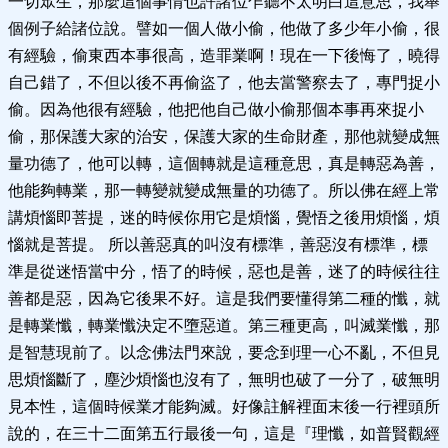
一切眾生，那麼這個事情也許諸位乍聽不太明白這意思，我舉
個例子給諸位說。譬如一個人做小偷，他做了多少年小偷，很
有經驗，偷東西本事很高，造罪業啊！現在一下後悔了，曉得
自己錯了，不但以後不再偷盜了，他去當警察去了，專門捉小
偷。因為他很有經驗，他把他自己做小偷那個本事再來捉小
偷，那保護大家的治安，保護大家的生命財產，那他就變成無
量功德了，他可以轉，這個轉就是這種意思，真是轉惡為善，
他能夠轉業，那一轉變就變成無量的功德了。所以佛在經上常
講煩惱即菩提，迷的時候你用它是煩惱，覺悟之後用煩惱，煩
惱就是菩提。 所以善惡真的叫沒有標準，善惡沒有標準，標
準是從迷悟當中分，悟了的時候，惡也是善，迷了的時候往往
善都是惡，因為它後果不好。這是我們要懂得第二種的懺，就
是轉業懺，轉業懺決定不墮惡道。第三種更高，叫滅業懺，那
是智慧現前了。以念佛法門來說，要念到理一心不亂，不但見
思煩惱斷了，塵沙煩惱也沒有了，無明也破了一分了，破無明
見本性，這個時候業才能夠滅。好像註解裡面末後一行裡頭所
說的，在三十二面第五行最後一句，這是『理懺，如普賢觀經