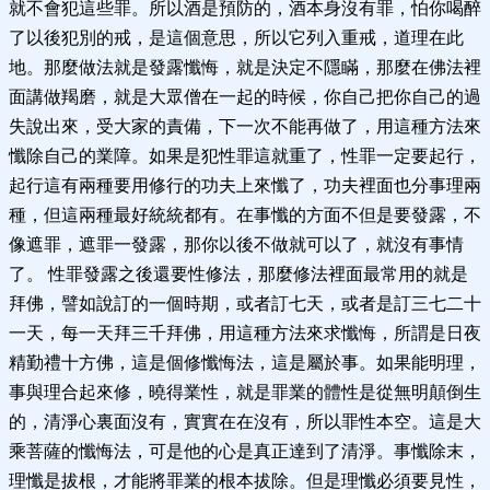
就不會犯這些罪。所以酒是預防的，酒本身沒有罪，怕你喝醉
了以後犯別的戒，是這個意思，所以它列入重戒，道理在此
地。那麼做法就是發露懺悔，就是決定不隱瞞，那麼在佛法裡
面講做羯磨，就是大眾僧在一起的時候，你自己把你自己的過
失說出來，受大家的責備，下一次不能再做了，用這種方法來
懺除自己的業障。如果是犯性罪這就重了，性罪一定要起行，
起行這有兩種要用修行的功夫上來懺了，功夫裡面也分事理兩
種，但這兩種最好統統都有。在事懺的方面不但是要發露，不
像遮罪，遮罪一發露，那你以後不做就可以了，就沒有事情
了。 性罪發露之後還要性修法，那麼修法裡面最常用的就是
拜佛，譬如說訂的一個時期，或者訂七天，或者是訂三七二十
一天，每一天拜三千拜佛，用這種方法來求懺悔，所謂是日夜
精勤禮十方佛，這是個修懺悔法，這是屬於事。如果能明理，
事與理合起來修，曉得業性，就是罪業的體性是從無明顛倒生
的，清淨心裏面沒有，實實在在沒有，所以罪性本空。這是大
乘菩薩的懺悔法，可是他的心是真正達到了清淨。事懺除末，
理懺是拔根，才能將罪業的根本拔除。但是理懺必須要見性，