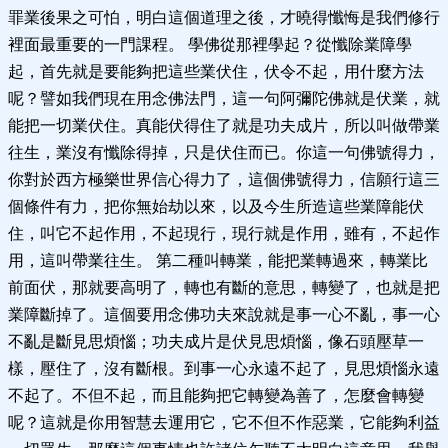
罪業後果之可怕，明白這個道理之後，才曉得懺悔是我們修行
裡面最重要的一門課程。 學佛從那裡學起？從懺除業障學
起，首先就是要能夠把這些業伏住，伏令不起，用什麼方法
呢？譬如我們現在用念佛法門，這一句阿彌陀佛就是伏業，就
能把一切業伏住。真能伏得住了就是功夫成片，所以叫做帶業
往生，業沒有懺除得掉，只是伏住而已。你這一句佛號得力，
你對於西方極樂世界信心得力了，這個佛號得力，信願行這三
個條件有力，把你無始劫以來，以及今生所造這些業障能伏
住，叫它不起作用，不起現行，現行就是作用，雖有，不起作
用，這叫帶業往生。 第二種叫轉業，能把業轉過來，轉業比
前面伏，那就要高明了，轉也有斷的意思，轉變了，也就是把
業障斷掉了。這個要用念佛功夫來說就是事一心不亂，事一心
不亂是斷見思煩惱；功夫成片是伏見思煩惱，像石頭壓草一
樣，壓住了，沒有斷根。到事一心永遠不起了，見思煩惱永遠
不起了。不但不起，而且能夠把它轉變為善了，怎麼會轉變
呢？這就是你用智慧去運用它，它不但不作惡業，它能夠利益