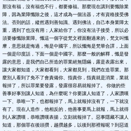
那沒有福，沒有福也不行，都要修福。那麼現在講到要懺除業
障，因為業障懺除之後，這才成為一個法器，才有資格接受佛
法。否則的話，縱然遇到善知識、遇到佛法，自己本身業障太
重，遇到了也沒有用；人家給你了，你沒有法子接受，所以必
須要修懺除業障。懺這一個字從梵文裡面翻過來的，梵文叫懺
摩，意思就是悔過，悔是中國字，所以懺悔是梵華合譯，上面
一個是印度話，下面一個是中國字。那麼一般的解釋，懺是發
露的意思，是我們自己所造的罪業絕無隱瞞，露是表露出來，
讓大家都知道，大家都看到，大家都見到，我們在造罪業。那
麼別人看到了免不了會責備你、指責你，指責就是消業，業就
報掉了，所以罪業要發露，發露很容易就報掉了。 你做的些
善事好事別讓人知道，為什麼呢？你要讓人知道了，人家讚嘆
一下、恭唯一下，也都報掉了，馬上就報掉沒有了，一下就沒
有了。現在人造作，他相反的，他善事要馬上就報，馬上就得
到人家讚嘆，恭唯讚嘆表揚，立刻就報掉了。惡事隱藏不讓人
知道，那個罪在後頭攢，越攢越多，以後到那裡報呢？到惡道