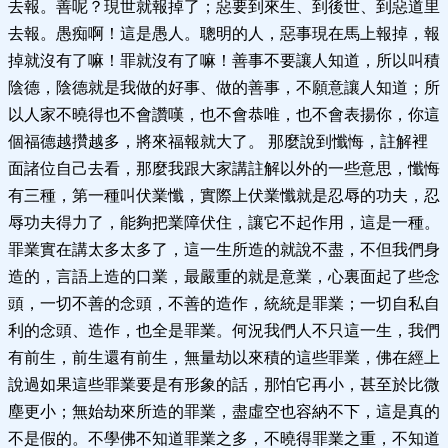
去報。善呢？現世就報掉了；惡要到來生、到後世、到惡道里
去報。愚痴啊！這是愚人。聰明的人，惡事現在馬上報掉，報
掉就沒有了嘛！罪就沒有了嘛！善事不要讓人知道，所以叫積
陰德，陰德就是我做的好事、做的善事，不願意讓人知道；所
以人家不曉得也不會讚嘆，也不會恭唯，也不會表揚你，你這
個福德越攢越多，將來福報就大了。 那麼說到懺悔，註解裡
面諸位自己去看，那麼我跟大家講註解以外的一些意思，懺悔
有三種，第一種叫伏業懺，實際上伏業懺就是忍辱的功夫，忍
辱功夫得力了，能夠把業障伏住，讓它不起作用，這是一種。
罪業實在講太多太多了，這一生所造的就說不盡，不但我們身
造的，言語上造的口業，最嚴重的就是意業，心裏面起了些念
頭，一切不善的念頭，不善的造作，統統是罪業；一切自私自
利的念頭、造作，也全是罪業。何況我們人不只這一生，我們
有前生，前生還有前生，無量劫以來積的這些罪業，佛在經上
說過如果這些罪業要是有形象的話，那怕它再小，甚至於比微
塵更小；無始劫來所造的罪業，盡虛空也容納不下，這是真的
不是假的。不學佛不知道罪業之多，不曉得罪業之重，不知道