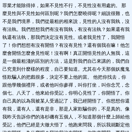
罪業才能除得掉，如果不見性不行，不見性沒有用處的。 那
麼見性與不見性如何區別呢？我們怎麼曉得呢？細說很難，也
不是我們境界，我們從最粗的相來說，見性的人沒有我執，沒
有法執。我們想想我們有沒有我執，有沒有法執？如果還有我
執還有法執，那我們決定沒有見性。或者我見性了，我開悟
了！你們想想有沒有開悟？有沒有見性？還有個我在嘛！他怎
麼會開悟怎麼會見性呢！沒有啊！真正開悟見性的人無我，這
是一個最粗淺的區別的方法，這是對我們自己來講的，我們自
己究竟到什麼樣的程度，自己要知道。尤其在今天那個妖魔鬼
怪欺騙人的把戲很多，決定不要上他的當。 他把你找去，你
跟他學幾個禮拜，或者他叫你參禪，叫你打坐，叫你念咒，念
個七、八天了，他來給你受記，你明心見性了，你開悟了。你
自己真的以為我被某人受過記了，我已經開悟了。你想想你還
有我，還有人，還有是非，那是人家欺騙你的，不是真的。像
我昨天告訴你們的洛杉磯有五個人，不知道那個什麼上師給他
受記，他們已經是大徹大悟了，他跑來問我，所以我就斷定他