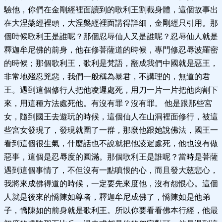
驗他，你們在金剛經裡面讀到的歌利王割截身體，這個故事出
在大涅槃經裡頭，大涅槃經裡面講得詳細，金剛經只引用。那
個時候歌利王是誰呢？那個忍辱仙人又是誰呢？忍辱仙人就是
釋迦牟尼佛的前身，他在修菩薩道的時候，專門修忍辱波羅密
的時候；那個歌利王，歌利是梵語，翻成我們中國就是惡王，
非常地殘忍兇惡，我們一般稱為暴君，不講理的，無道的君
王。遇到這個修行人把他凌遲處死，用刀一片一片把他肉割下
來，用這種方法處死他。有沒有罪？沒有罪。 他是跟那些宮
女，隨到國王去遊玩的時候，這個仙人在山洞裡面修行，被這
些宮女發現了，發現就圍了一群，那麼他跟她說佛法，國王一
看到這個很生氣，什麼話也不說就把他凌遲處死，他也沒有做
惡事，這個是忍辱度的圓滿。那個歌利王是誰呢？當時是菩薩
遇到這個事情了，不但沒有一點嗔恨的心，而且發大慈悲心，
我將來成佛得道的時候，一定要先來度他，沒有怨恨心。這個
人就是後來的憍陳如尊者，釋迦牟尼成佛了，憍陳如是他弟
子，憍陳如的前身就是歌利王。所以你要看看佛本行經，他最