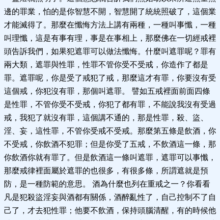
邊的罪業，怕的是你智慧不開，智慧開了統統照破了，這個業
才能滅得了。那麼在懺悔方法上講有兩種，一種叫事懺，一種
叫理懺，這是有事有理，事是在事相上，那麼佛在一切經戒裡
頭告訴我們，如果犯遮罪可以做法懺悔。什麼叫遮罪呢？罪有
兩大類，遮罪與性罪，性罪不管你受不受戒，你造作了都是
罪。遮罪呢，你是受了戒犯了戒，那麼這才有罪，你要沒有受
這個戒，你犯沒有罪，那個叫遮罪。 譬如五戒裡面前面四條
是性罪，不管你受不受戒，你犯了都有罪，不能說我沒有受過
戒，我犯了就沒有罪，這個講不通的，那是性罪，殺、盜、
淫、妄，這性罪，不管你受戒不受戒。那麼第五條是飲酒，你
不受戒，你飲酒不犯罪；但是你受了五戒，不飲酒這一條，那
你飲酒你就有罪了。但是飲酒這一條叫遮罪，遮罪可以事懺，
那麼戒律裡面屬於遮罪的也很多，有很多條，所謂遮就是預
防，是一種防範的意思。 酒為什麼也列在重戒之一？你看看
凡是犯殺盜淫妄與酒都有關係，酒醉亂性了，自己控制不了自
己了，才去犯性罪；他要不飲酒，保持頭腦清醒，有的時候他