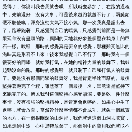
受得了，你說叫我去我就去唄，所以就去參加了。在跑的過程
中，先前還好，沒有大事，可是後來越跑就越不行了，兩腿鉛
硬不聽使喚，渾身沒勁大氣不接小氣。那一次我真是豁出去
了，跑著跑著，只感覺到自己的喘氣，只感覺到前面是一條無
限延伸沒有盡頭的路，廣闊的天地就好象整個壓在我身上的巨
石一樣。唉呀！那時的感覺真是要命的感覺，那種難受無比的
滋味真是形容不出來！後來我感覺自己不行了，那時我有一個
很要好的同學，就給我打氣，在她的精神力量的鼓舞下，我鼓
起勁沒命的跑。那時的感覺呀，就只剩下自己和打氣人的鼓舞
了。要是沒有那個同學的鼓舞呀，我是肯定半途而廢的。最後
堅持著跑完了全程，雖然落了一個最後一名，畢竟還是堅持下
來跑完了的。所以我對這個堅持心感受頗深，要是乾一件什麼
事情，沒有很強的堅持精神，是肯定會退轉的。如果心中生了
退轉，就會放棄，當然幹什麼事情都不會成功。就象一個藏寶
的地方，在一個很幽深的山洞裡，我們就進這個山洞去取寶，
如果走到中途，心中退轉放棄了，那個洞中的寶貝我們就取不