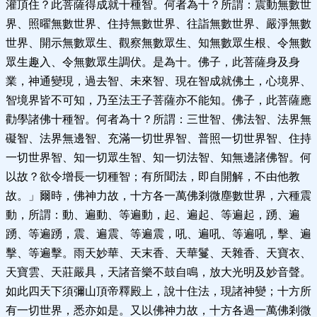
灌頂住？此菩薩得成就十種智。何者為十？所謂：震動無數世
界、照曜無數世界、住持無數世界、往詣無數世界、嚴淨無數
世界、開示無數眾生、觀察無數眾生、知無數眾生根、令無數
眾生趣入、令無數眾生調伏。是為十。佛子，此菩薩身及身
業，神通變現，過去智、未來智、現在智成就佛土，心境界、
智境界皆不可知，乃至法王子菩薩亦不能知。佛子，此菩薩應
勸學諸佛十種智。何者為十？所謂：三世智、佛法智、法界無
礙智、法界無邊智、充滿一切世界智、普照一切世界智、住持
一切世界智、知一切眾生智、知一切法智、知無邊諸佛智。何
以故？欲令增長一切種智；有所聞法，即自開解，不由他教
故。」爾時，佛神力故，十方各一萬佛剎微塵數世界，六種震
動，所謂：動、遍動、等遍動，起、遍起、等遍起，踴、遍
踴、等遍踴，震、遍震、等遍震，吼、遍吼、等遍吼，擊、遍
擊、等遍擊。雨天妙華、天末香、天華鬘、天雜香、天寶衣、
天寶雲、天莊嚴具，天諸音樂不鼓自鳴，放大光明及妙音聲。
如此四天下須彌山頂帝釋殿上，說十住法，現諸神變；十方所
有一切世界，悉亦如是。又以佛神力故，十方各過一萬佛剎微