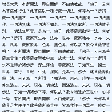
增長大悲；有所聞法，即自開解，不由他教故。「佛子，云何
為菩薩修行住？此菩薩以十種行觀一切法。何等為十？所謂：
觀一切法無常、一切法苦、一切法空、一切法無我、一切法無
作、一切法無味、一切法不如名、一切法無處所、一切法離分
別、一切法無堅實。是為十。佛子，此菩薩應勸學十法。何者
為十？所謂：觀察眾生界、法界、世界，觀察地界、水界、火
界、風界，觀察欲界、色界、無色界。何以故？欲令菩薩智慧
明了；有所聞法，即自開解，不由他教故。「佛子，云何為菩
薩生貴住？此菩薩從聖教中生，成就十法。何者為十？所謂：
永不退轉於諸佛所，深生淨信，善觀察法，了知眾生、國土、
世界、業行、果報、生死、涅槃。是為十。佛子，此菩薩應勸
學十法。何者為十？所謂：了知過去、未來、現在一切佛法，
修集過去、未來、現在一切佛法，圓滿過去、未來、現在一切
佛法，了知一切諸佛平等。何以故？欲令增進於三世中，心得
平等；有所聞法，即自開解，不由他教故。「佛子，云何為菩
薩具足方便住？此菩薩所修善根，皆為救護一切眾生，饒益一