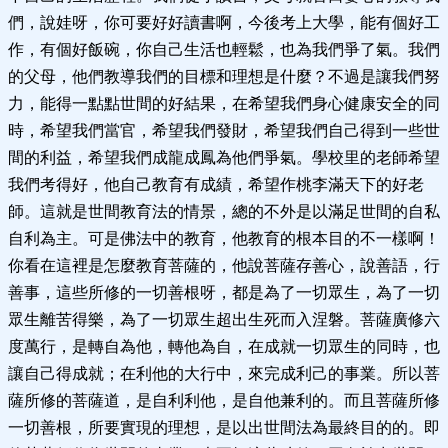
們，說娃呀，你可要好好讀書啊，今後考上大學，能有個好工
作，有個好飯碗，你自己生活也輕鬆，也為我們爭了氣。我們
的父母，他們教導我們的目標和理想是什麼？不過是讓我們努
力，能得一點點世間的好結果，在希望我們身心健康安全的同
時，希望我們當官，希望我們發財，希望我們自己得到一些世
間的利益，希望我們成龍成鳳為他們爭氣。學校里的老師希望
我們考得好，他自己教育有成績，希望作桃李滿天下的好老
師。這就是世間教育法的情景，總的不外是以滿足世間的自私
自利為主。可是佛法中的教育，他教育的根本目的不一樣啊！
你看在這裡是怎麼教育菩薩的，他說菩薩存善心，說善語，行
善事，這些所修的一切善根呀，都是為了一切眾生，為了一切
眾生離苦得樂，為了一切眾生超出生死而入涅磐。菩薩廣修六
度萬行，是轉自為他，轉他為自，在成就一切眾生的同時，也
讓自己得成就；在利他的大行中，來完成利己的事業。所以菩
薩所修的菩薩道，是自利利他，是自他兼利的。而且菩薩所修
一切善根，所要實現的理想，是以出世間法為最終目的的。即