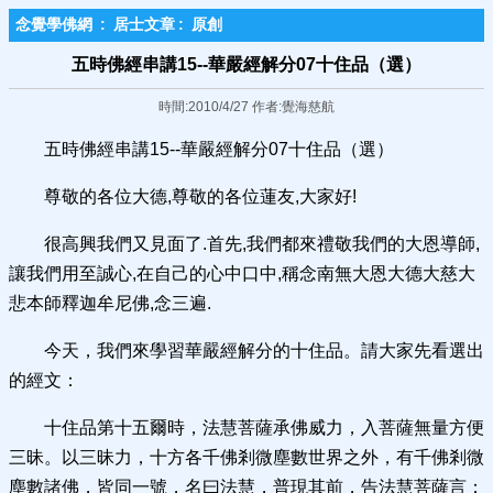
念覺學佛網
:
居士文章
:
原創
五時佛經串講15--華嚴經解分07十住品（選）
時間:2010/4/27 作者:覺海慈航
五時佛經串講15--華嚴經解分07十住品（選）
尊敬的各位大德,尊敬的各位蓮友,大家好!
很高興我們又見面了.首先,我們都來禮敬我們的大恩導師,
讓我們用至誠心,在自己的心中口中,稱念南無大恩大德大慈大
悲本師釋迦牟尼佛,念三遍.
今天，我們來學習華嚴經解分的十住品。請大家先看選出
的經文：
十住品第十五爾時，法慧菩薩承佛威力，入菩薩無量方便
三昧。以三昧力，十方各千佛剎微塵數世界之外，有千佛剎微
塵數諸佛，皆同一號，名曰法慧，普現其前，告法慧菩薩言：