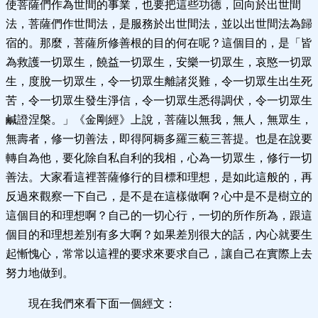
使菩薩們作為世間的事業，也要把這些功德，回向於出世間
法，菩薩們作世間法，是服務於出世間法，並以出世間法為歸
宿的。那麼，菩薩所修善根的目的何在呢？這個目的，是「皆
為救護一切眾生，饒益一切眾生，安樂一切眾生，哀愍一切眾
生，度脫一切眾生，令一切眾生離諸災難，令一切眾生出生死
苦，令一切眾生發生淨信，令一切眾生悉得調伏，令一切眾生
鹹證涅槃。」《金剛經》上說，菩薩以無我，無人，無眾生，
無壽者，修一切善法，即得阿耨多羅三藐三菩提。也是在說要
轉自為他，要化除自私自利的我相，心為一切眾生，修行一切
善法。大家看這裡菩薩修行的目標和理想，是如此這般的，再
反過來觀察一下自己，是不是在這樣做啊？心中是不是樹立的
這個目的和理想啊？自己的一切心行，一切的所作所為，跟這
個目的和理想差別有多大啊？如果差別很大的話，內心就要生
起慚愧心，常常以這裡的要求來要求自己，讓自己在實際上去
努力地做到。
現在我們來看下面一個經文：