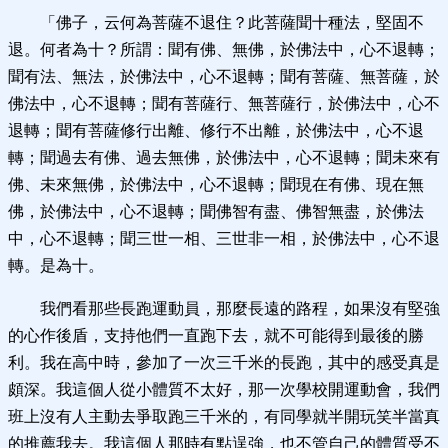
「佛子，云何為菩薩不退住？此菩薩聞十種法，堅固不
退。何者為十？所謂：聞有佛、無佛，於佛法中，心不退轉；
聞有法、無法，於佛法中，心不退轉；聞有菩薩、無菩薩，於
佛法中，心不退轉；聞有菩薩行、無菩薩行，於佛法中，心不
退轉；聞有菩薩修行出離、修行不出離，於佛法中，心不退
轉；聞過去有佛、過去無佛，於佛法中，心不退轉；聞未來有
佛、未來無佛，於佛法中，心不退轉；聞現在有佛、現在無
佛，於佛法中，心不退轉；聞佛智有盡、佛智無盡，於佛法
中，心不退轉；聞三世一相、三世非一相，於佛法中，心不退
轉。是為十。
我們看那些長跑運動員，那麼長遠的路程，如果沒有堅強
的心作後盾，支持他們一直跑下去，就不可能得到最後的勝
利。我在高中時，參加了一次三千米的長跑，其中的感受真是
頗深。我這個人從小體質不太好，那一次學校開運動會，我們
班上沒有人主動去爭取跑三千米的，有同學就半開玩笑半當真
的推薦我去。我這個人那時有點逞強，也不管自己的體質受不