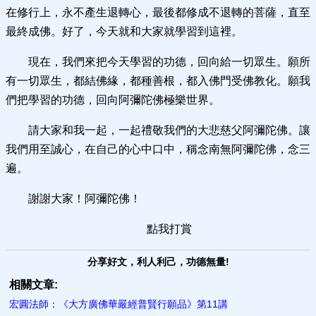
在修行上，永不產生退轉心，最後都修成不退轉的菩薩，直至
最終成佛。好了，今天就和大家就學習到這裡。
現在，我們來把今天學習的功德，回向給一切眾生。願所
有一切眾生，都結佛緣，都種善根，都入佛門受佛教化。願我
們把學習的功德，回向阿彌陀佛極樂世界。
請大家和我一起，一起禮敬我們的大悲慈父阿彌陀佛。讓
我們用至誠心，在自己的心中口中，稱念南無阿彌陀佛，念三
遍。
謝謝大家！阿彌陀佛！
點我打賞
分享好文，利人利己，功德無量!
相關文章:
宏圓法師：《大方廣佛華嚴經普賢行願品》第11講