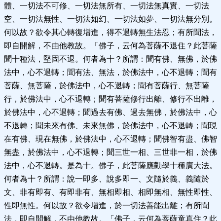
體、一切法不可修、一切法無所有、一切法無真實、一切法
空、一切法無性、一切法如幻、一切法如夢、一切法無分別。
何以故？欲令其心轉復增進，得不退轉無生法忍；有所聞法，
即自開解，不由他教故。「佛子，云何為菩薩不退住？此菩薩
聞十種法，堅固不退。何者為十？所謂：聞有佛、無佛，於佛
法中，心不退轉；聞有法、無法，於佛法中，心不退轉；聞有
菩薩、無菩薩，於佛法中，心不退轉；聞有菩薩行、無菩薩
行，於佛法中，心不退轉；聞有菩薩修行出離、修行不出離，
於佛法中，心不退轉；聞過去有佛、過去無佛，於佛法中，心
不退轉；聞未來有佛、未來無佛，於佛法中，心不退轉；聞現
在有佛、現在無佛，於佛法中，心不退轉；聞佛智有盡、佛智
無盡，於佛法中，心不退轉；聞三世一相、三世非一相，於佛
法中，心不退轉。是為十。佛子，此菩薩應勸學十種廣大法。
何者為十？所謂：說一即多、說多即一、文隨於義、義隨於
文、非有即有、有即非有、無相即相、相即無相、無性即性、
性即無性。何以故？欲令增進，於一切法善能出離；有所聞
法，即自開解，不由他教故。「佛子，云何為菩薩童真住？此