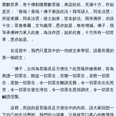
塵數世界，有十佛剎微塵數菩薩，來詣於此，充滿十方，作如
是言：「善哉！善哉！佛子善說此法！我等諸人，同名法慧；
所從來國，同名法雲；彼土如來，皆名妙法。我等佛所，亦說
十住；眾會眷屬，文句義理，悉亦如是，無有增減。佛子，我
等承佛神力來入此會，為汝作證：如於此會，十方所有一切世
界，悉亦如是。」
在這當中，我們只選其中的一些經文來學習。請看所選的
第一個經文：
「佛子，云何為菩薩具足方便住？此菩薩所修善根，皆為
救護一切眾生，饒益一切眾生，安樂一切眾生，哀愍一切眾
生，度脫一切眾生，令一切眾生離諸災難，令一切眾生出生死
苦，令一切眾生發生淨信，令一切眾生悉得調伏，令一切眾生
鹹證涅槃。
這裡，所說的是菩薩具足方便住中的內容。請大家回想一
下自己的生活歷程。我們從小讀書，父母就苦口婆心的教導我