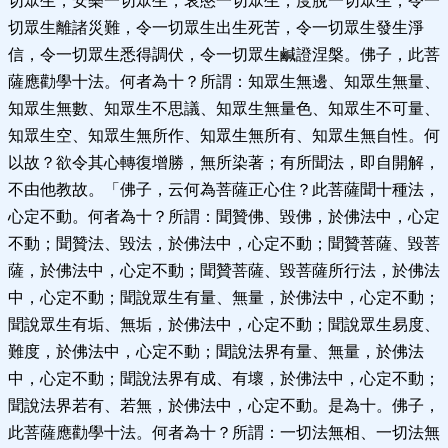
切眾生，安樂一切眾生，哀愍一切眾生，度脫一切眾生，令一
切眾生離諸災難，令一切眾生出生死苦，令一切眾生發生淨
信，令一切眾生悉得調伏，令一切眾生鹹證涅槃。佛子，此菩
薩應勸學十法。何者為十？所謂：知眾生無邊、知眾生無量、
知眾生無數、知眾生不思議、知眾生無量色、知眾生不可量、
知眾生空、知眾生無所作、知眾生無所有、知眾生無自性。何
以故？欲令其心轉復增勝，無所染著；有所聞法，即自開解，
不由他教故。「佛子，云何為菩薩正心住？此菩薩聞十種法，
心定不動。何者為十？所謂：聞贊佛、毀佛，於佛法中，心定
不動；聞贊法、毀法，於佛法中，心定不動；聞贊菩薩、毀菩
薩，於佛法中，心定不動；聞贊菩薩、毀菩薩所行法，於佛法
中，心定不動；聞說眾生有量、無量，於佛法中，心定不動；
聞說眾生有垢、無垢，於佛法中，心定不動；聞說眾生易度、
難度，於佛法中，心定不動；聞說法界有量、無量，於佛法
中，心定不動；聞說法界有成、有壞，於佛法中，心定不動；
聞說法界若有、若無，於佛法中，心定不動。是為十。佛子，
此菩薩應勸學十法。何者為十？所謂：一切法無相、一切法無