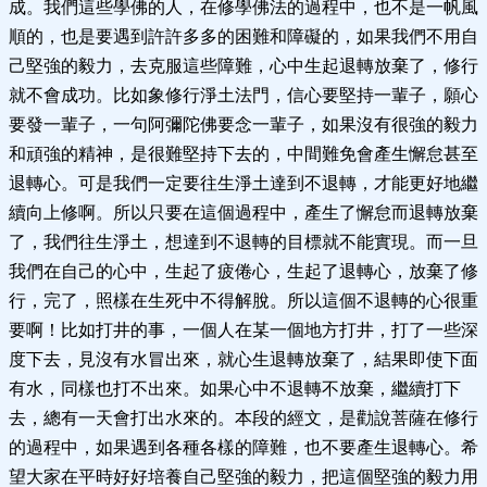
成。我們這些學佛的人，在修學佛法的過程中，也不是一帆風
順的，也是要遇到許許多多的困難和障礙的，如果我們不用自
己堅強的毅力，去克服這些障難，心中生起退轉放棄了，修行
就不會成功。比如象修行淨土法門，信心要堅持一輩子，願心
要發一輩子，一句阿彌陀佛要念一輩子，如果沒有很強的毅力
和頑強的精神，是很難堅持下去的，中間難免會產生懈怠甚至
退轉心。可是我們一定要往生淨土達到不退轉，才能更好地繼
續向上修啊。所以只要在這個過程中，產生了懈怠而退轉放棄
了，我們往生淨土，想達到不退轉的目標就不能實現。而一旦
我們在自己的心中，生起了疲倦心，生起了退轉心，放棄了修
行，完了，照樣在生死中不得解脫。所以這個不退轉的心很重
要啊！比如打井的事，一個人在某一個地方打井，打了一些深
度下去，見沒有水冒出來，就心生退轉放棄了，結果即使下面
有水，同樣也打不出來。如果心中不退轉不放棄，繼續打下
去，總有一天會打出水來的。本段的經文，是勸說菩薩在修行
的過程中，如果遇到各種各樣的障難，也不要產生退轉心。希
望大家在平時好好培養自己堅強的毅力，把這個堅強的毅力用