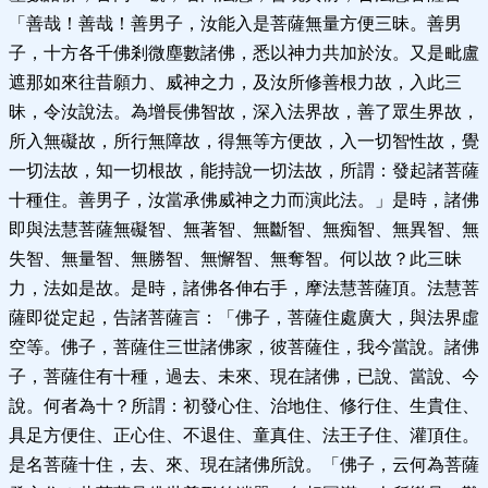
「善哉！善哉！善男子，汝能入是菩薩無量方便三昧。善男
子，十方各千佛剎微塵數諸佛，悉以神力共加於汝。又是毗盧
遮那如來往昔願力、威神之力，及汝所修善根力故，入此三
昧，令汝說法。為增長佛智故，深入法界故，善了眾生界故，
所入無礙故，所行無障故，得無等方便故，入一切智性故，覺
一切法故，知一切根故，能持說一切法故，所謂：發起諸菩薩
十種住。善男子，汝當承佛威神之力而演此法。」是時，諸佛
即與法慧菩薩無礙智、無著智、無斷智、無痴智、無異智、無
失智、無量智、無勝智、無懈智、無奪智。何以故？此三昧
力，法如是故。是時，諸佛各伸右手，摩法慧菩薩頂。法慧菩
薩即從定起，告諸菩薩言：「佛子，菩薩住處廣大，與法界虛
空等。佛子，菩薩住三世諸佛家，彼菩薩住，我今當說。諸佛
子，菩薩住有十種，過去、未來、現在諸佛，已說、當說、今
說。何者為十？所謂：初發心住、治地住、修行住、生貴住、
具足方便住、正心住、不退住、童真住、法王子住、灌頂住。
是名菩薩十住，去、來、現在諸佛所說。「佛子，云何為菩薩