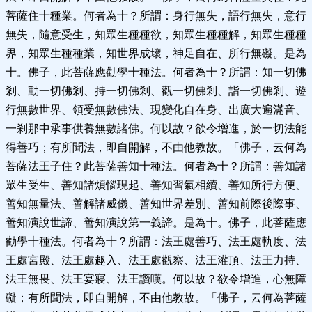
菩薩住十種業。何者為十？所謂：身行無失，語行無失，意行
無失，隨意受生，知眾生種種欲，知眾生種種解，知眾生種種
界，知眾生種種業，知世界成壞，神足自在、所行無礙。是為
十。佛子，此菩薩應勸學十種法。何者為十？所謂：知一切佛
剎、動一切佛剎、持一切佛剎、觀一切佛剎、詣一切佛剎、遊
行無數世界、領受無數佛法、現變化自在身、出廣大遍滿音、
一剎那中承事供養無數諸佛。何以故？欲令增進，於一切法能
得善巧；有所聞法，即自開解，不由他教故。「佛子，云何為
菩薩法王子住？此菩薩善知十種法。何者為十？所謂：善知諸
眾生受生、善知諸煩惱現起、善知習氣相續、善知所行方便、
善知無量法、善解諸威儀、善知世界差別、善知前際後際事、
善知演說世諦、善知演說第一義諦。是為十。佛子，此菩薩應
勸學十種法。何者為十？所謂：法王處善巧、法王處軌度、法
王處宮殿、法王處趣入、法王處觀察、法王灌頂、法王力持、
法王無畏、法王宴寢、法王讚嘆。何以故？欲令增進，心無障
礙；有所聞法，即自開解，不由他教故。「佛子，云何為菩薩