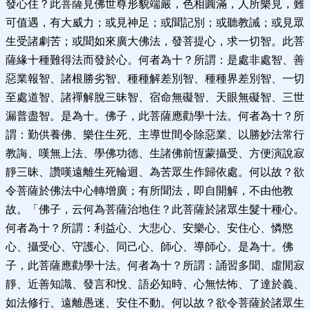
發心住？此菩薩見佛世尊形貌端嚴，色相圓滿，人所樂見，難
可值遇，有大威力；或見神足；或聞記別；或聽教誡；或見眾
生受諸劇苦；或聞如來廣大佛法，發菩提心，求一切智。此菩
薩緣十種難得法而發於心。何者為十？所謂：是處非處智、善
惡業報智、諸根勝劣智、種種解差別智、種種界差別智、一切
至處道智、諸禪解脫三昧智、宿命無礙智、天眼無礙智、三世
漏普盡智。是為十。佛子，此菩薩應勸學十法。何者為十？所
謂：勤供養佛、樂住生死、主導世間令除惡業、以勝妙法常行
教誨、嘆無上法、學佛功德、生諸佛前恆蒙攝受、方便演說寂
靜三昧、讚嘆遠離生死輪迴、為苦眾生作歸依處。何以故？欲
令菩薩於佛法中心轉增廣；有所聞法，即自開解，不由他教
故。「佛子，云何為菩薩治地住？此菩薩於諸眾生髮十種心。
何者為十？所謂：利益心、大悲心、安樂心、安住心、憐愍
心、攝受心、守護心、同己心、師心、導師心。是為十。佛
子，此菩薩應勸學十法。何者為十？所謂：誦習多聞、虛閒寂
靜、近善知識、發言和悅、語必知時、心無怯怖、了達於義、
如法修行、遠離愚迷、安住不動。何以故？欲令菩薩於諸眾生