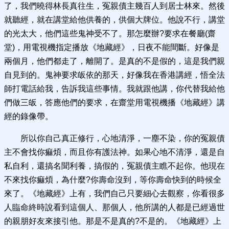
了，我們曉得林長真往生，冤親債主幾百人到居士林來。然後
就聽經，就在講堂給他供養的，供個大牌位。他說不行，講堂
的光太大，他們這些鬼神受不了。那怎麼辦?要求在餐廳(齋
堂)，用電視機指定播放《地藏經》，日夜不能間斷。好像是
兩個月，他們都走了，離開了。是真的不是假的，這是我們親
自見到的。鬼神要求皈依的那天，好像我在香港講經，悟全法
師打電話給我，告訴我這些事情。我就跟他講，你代替我給他
們做三皈，答應他們的要求，在齋堂用電視機播《地藏經》講
經的錄像帶。
所以你自己真正修行，心地清淨，一塵不染，你的冤親債
主不會找你痲煩，而且你有護法神。如果心地不清淨，還是自
私自利，還搞名聞利養，搞假的，冤親債主瞧不起你。他現在
不來找你痲煩，為什麼?你壽命沒到，等你壽命快到的時候全
來了。《地藏經》上有，我們自己只要細心去觀察，你看很多
人臨命終時說看到這個人、那個人，他所講的人都是已經過世
的親朋好友來接引他。那是不是真的?不是的。《地藏經》上