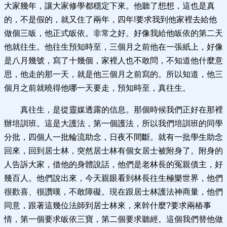
大家幾年，讓大家修學都穩定下來。他聽了想想，這也是真
的，不是假的，就又住了兩年，四年!要求我到他家裡去給他
做個三皈，他正式皈依。非常之好。好像我給他皈依的第二天
他就往生。他往生預知時至，三個月之前他在一張紙上，好像
是八月幾號，寫了十幾個，家裡人也不敢問，不知道他什麼意
思，他走的那一天，就是他三個月之前寫的。所以知道，他三
個月之前就曉得他哪一天要走，預知時至，真往生。
真往生，是從靈媒透露的信息。那個時候我們正好在那裡
辦培訓班。這是大護法，第一個護法，所以我們培訓班的同學
分批，四個人一批輪流助念，日夜不間斷。就有一批學生助念
回來，回到居士林，突然居士林有個女居士被附身了。附身的
人告訴大家，借他的身體說話，他們是老林長的冤親債主，好
幾百人。他們說出來，今天親眼看到林長往生極樂世界，他們
很歡喜、很讚嘆，不敢障礙。現在跟居士林護法神商量，他們
同意，跟著這幾位法師到居士林來，來幹什麼?要求兩樁事
情，第一個要求皈依三寶，第二個要求聽經。這個我們替他做