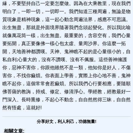
緣，不要堅持自己一定要怎麼做。因為在大乘教里，現在我們
明白了，一即一切，一切即一。我們知道三種周遍，無論是物
質現象是精神現象，這一起心動念周遍法界，感應不可思議。
出生無盡，那就是外面境界隨著我們念頭起變化。所以我比喻
就像萬花筒一樣，出生無盡。最重要的，含容空有，我們心量
要拓開，真正要像佛一樣心包太虛、量周沙界。你這麼一拓
開，天地善神都讚嘆。天神、鬼神瞧不起的是心量很小的，自
私自利;心量大的，沒有不讚嘆、沒有不佩服。這些善神擁護
你，惡神不害你，你跟他雖然不是一類，他知你是好人，不傷
害你，不找你痲煩。你表面上學善，實際上你心地不善，鬼神
瞧不起你，這個常常會惹痲煩。所以我們心行要相應，要隨順
佛菩薩的教誨，持戒、修定、修清淨心。學經教，經教最好一
門深入、長時熏修，不起心不動念，自自然然得三昧，自自然
然有悟處，這就好!
分享好文，利人利己，功德無量!
相關文章: