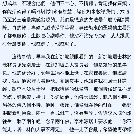
想成就，不理會他們，他們不甘心、不情願，肯定找你痲煩，
你能招架得了嗎?諸佛如來有智慧，諸佛如來教導我們，六道
乃至於三途是業感出現的。我們最徹底的方法是什麼?消除業
障。真的乾，專修真誠清淨平等覺，無始劫來的冤親債主看到
了都佩服你，生歡喜心讚嘆你。他沾不沾光?沾光。某人跟我
有什麼關係，他成佛了，他成就了。
這樁事情，早年我在新加坡親眼看到的。新加坡居士林的
老林長陳光別居士，在新加坡是大富長者，他是銀行的董事
長。他的緣分好，晚年生病不能上班，在家裡養病。他邀請
我，我到他家裡去看過他。養病沒事，他知道我在居士林講
經，跟李木源居士說，把我講經的錄像帶，那個時候好像不是
光碟，錄像帶，拷貝一份送給他，他每天聽經，聽八個小時，
另外念佛八個小時。他睡一張床，佛像就在他的對面，一張開
眼睛看到佛像。兩年，有成就了，沒有明說，告訴李木源他想
往生。聽了兩年經，念了兩年佛。李木源居士要求他，「你不
能走，居士林的人事不穩定」，他一走了會亂，希望他再帶領