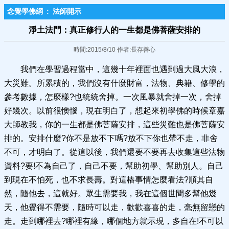
念覺學佛網
:
法師開示
淨土法門：真正修行人的一生都是佛菩薩安排的
時間:2015/8/10 作者:長存善心
我們在學習過程當中，這幾十年裡面也遇到過大風大浪，
大災難。所累積的，我們沒有什麼財富，法物、典籍、修學的
參考數據，怎麼樣?也統統舍掉。一次風暴就舍掉一次，舍掉
好幾次。以前很懊惱，現在明白了，想起來初學佛的時候章嘉
大師教我，你的一生都是佛菩薩安排，這些災難也是佛菩薩安
排的。安排什麼?你不是放不下嗎?放不下你也帶不走，非舍
不可，才明白了。從這以後，我們還要不要再去收集這些法物
資料?要!不為自己了，自己不要，幫助初學、幫助別人。自己
到現在不怕死，也不求長壽。對這樁事情怎麼看法?順其自
然，隨他去，這就好。眾生需要我，我在這個世間多幫他幾
天，他覺得不需要，隨時可以走，歡歡喜喜的走，毫無留戀的
走。走到哪裡去?哪裡有緣，哪個地方就示現，多自在!不可以