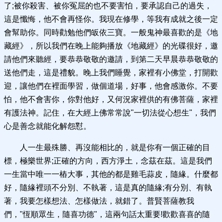
了;被你殺害、被你冤屈的也不要害怕，要承認自己的過失，
這是懺悔，他不會再怪你。我現在修學，等我有成就之後一定
會幫助你。同時勸勉他們皈依三寶。一般鬼神最喜歡的是《地
藏經》，所以我們在晚上能夠播放《地藏經》的光碟很好，邀
請他們來聽經，要恭恭敬敬的邀請，到第二天早晨恭恭敬敬的
送他們走，這是禮貌。晚上我們睡覺，家裡有小佛堂，打開歡
迎，讓他們在裡面學習，做個道場，好事，他會感激你。不要
怕，他不會害你，你對他好，又何況家裡供的有佛菩薩，家裡
有護法神。記住，在大經上佛常常說"一切法從心想生"，我們
心是善念就能化解怨懟。
人一生最殊勝、再沒能相比的，就是你有一個正確的目
標，極樂世界;正確的方向，西方淨土，念茲在茲。這是我們
一生當中唯一一樁大事，其他的都是雞毛蒜皮，隨緣。什麼都
好，隨緣裡頭不分別、不執著，這是真的隨緣;有分別、有執
著，我要怎樣想法、怎樣做法，就錯了。普賢菩薩教我
們，"恆順眾生，隨喜功德"，這兩句話太重要!歡歡喜喜的隨