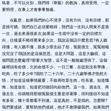
執著，不可以分別，我們得《華嚴》的教誨，真得受用。一定
要明理，在事上才會事事無礙。
在亂世，如果我們的心不清淨，沒有方向、沒有目標，那
是很可憐。我們自己必須要曉得，我們這一生到人間來不是第
一次，過去來過很多次;如果這一生當中沒有一定的目標方
向，往後還不曉得要來多少次。我說這個話什麼意思?有人聽
得懂，有人聽不懂，跟多少眾生結了怨，冤親債主，冤冤相報
沒完沒了!我說的是這個意思。這是大問題，這是大痲煩。這
個問題怎麼處理?那要大智慧，這不是一般能處理得了。這個
緣裡頭有命債，欠的命債不少。一日三餐，在從前沒有學佛，
吃肉，吃了多少年?我吃了二十六年。二十六歲學佛才恍然大
悟，才知道這個事情嚴重，不敢再吃眾生肉，吃長素。知道懺
悔，知道放生，知道把功德回向給他們。這一生、過去生、再
過去生，你就曉得那個冤親債主要是排著隊，排到後頭不知道
有多長，幾十里都看不到邊。這是真的，不是假的。怎麼辦?
我們要成就，要幫助他們成就，他才不會障礙我們。如果我們