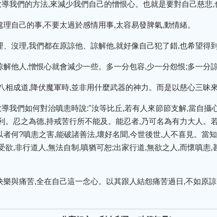
導我們的方法,來減少我們自己的憎恨心。也就是要對自己慈悲,
處理自己的事,不要太過於感情用事,太容易發脾氣,動情緒。
理、沒理,我們都在原諒他、諒解他,就好像自己犯了錯,也希望得
諒解他人,憎恨心就會減少一些。多一分包容,少一分怨恨;多一分
現八相成道,降伏魔軍時,並非用什麼武器的神力。而是以慈心三昧
導我們如何對治嗔恚時說:"汝等比丘,若有人來節節支解,當自攝心
德利。忍之為德,持戒苦行所不能及。能忍者,乃可名為有力大人。
者何?嗔恚之害,能破諸善法,壞好名聞,今世後世,人不喜見。當知
受欲,非行道人,無法自制,嗔猶可恕;出家行道,無欲之人,而懷嗔恚,
快樂與痛苦,全在自己這一念心。以其跟人結怨痛苦過日,不如原諒