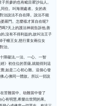
童子所參的也有毗目瞿沙仙人。
人同住。叫海潮處者。女的表
。對治說法不自在障。說法不能
熱婆羅門。怎麼樣才算自在呢?
門嗎?天上的護法神就告訴他,善
的,沒有不得利益的,故叫法王子
師子幢王女,慈行童女兩位女
種對治。
十障礙法,一法、一心、一智
嚴經》初住位的菩薩,就能得到這
正覺,如是二心初心難。這個心發
佛,心佛同一體故。所以一切說
,在苦難當中、劫難當中發了
內心有明慧,希樂出世間的果。
,而發心成佛度一切眾生。有這三