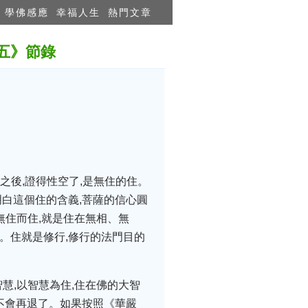
學佛感應
幸福人生
熱門文章
十五》節錄
之後,證得性空了,是無住的住。
明白這個住的含義,菩薩的信心圓
無住而住,就是住在無相、無
。住就是修行,修行的法門目的
慧,以智慧為住,住在佛的大智
遠不會再退了。如果按照《華嚴