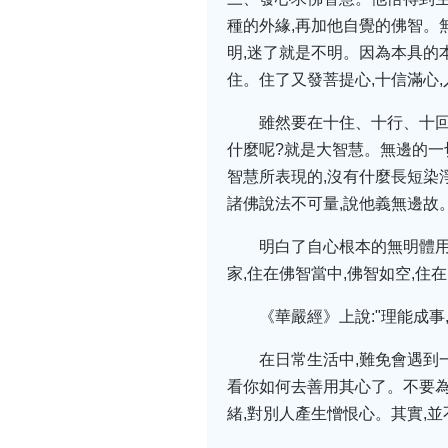
種的外緣,再加他自覺的佛智。
明,迷了就是不明。因為本具的本
住。住了又發菩提心,十信滿心,
雖然要在十住、十行、十回
什麼呢?就是大智慧。無邊的一
智慧所表現的,沒有什麼長短染
諸佛說法不可量,說他義無邊故
明白了自心根本的無明體用
家,住在佛智當中,佛智如空,
《華嚴經》上說:"理能成事
在日常生活中,難免會遇到
看你如何去善用其心了。不要為
緒,對別人產生憎恨心。其實,