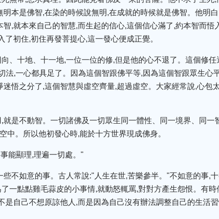
無明本是佛智,在染的時候說無明,在成就的時候就是佛智。他明白
智,就本來自己的智慧,而生起的信心,這個信心滿了,約本智而悟
入了初住,初住再發菩提心,這一發心便成正覺。
向、十地、十一地,一位一位的修,但是他的心不退了。這個修
切法,一心都具足了。因為這個智跟佛平等,因為這個智跟眾生心
淨迷悟之分了,這個智慧與虛空齊量,超過虛空。大家經常說,心包太
。
,就是不動智。一切諸佛及一切眾生同一體性、同一境界、同一智
住在空中。所以他初發心時,能於十方世界現成佛身。
,事能顯理,理遍一切處。"
一些不如意的事。古人常說:"人生在世,苦樂參半。"不如意的事,
了一點點雞毛蒜皮的小事情,就動怒輒罵,對對方產生怨恨。有
並不是自己不想原諒他人,而是因為自己沒有辦法調整自己的生活