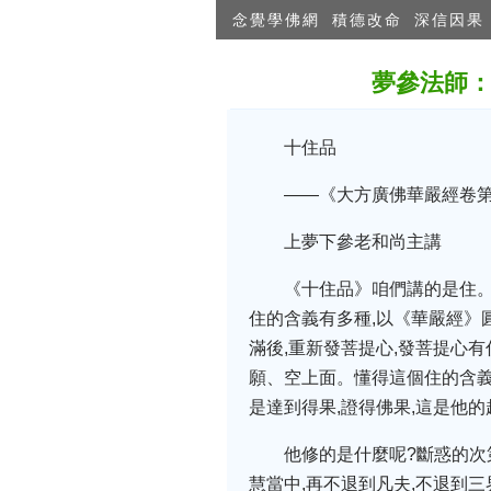
念覺學佛網
積德改命
深信因果
夢參法師
十住品
——《大方廣佛華嚴經卷
上夢下參老和尚主講
《十住品》咱們講的是住。
住的含義有多種,以《華嚴經》
滿後,重新發菩提心,發菩提心
願、空上面。懂得這個住的含義
是達到得果,證得佛果,這是他的
他修的是什麼呢?斷惑的次
慧當中,再不退到凡夫,不退到