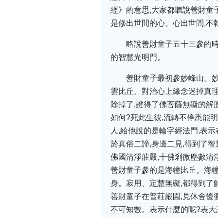
經》的意思,大家都聽說善財童
是修出世間的心。心出世間,不
略說善財童子五十三參的時
的智慧光明門。
善財童子最初參妙峰山。妙
雲比丘。對治心上緣念迷掉真理
除掉了,證得了佛菩薩無礙的解
如何?死此生彼,流轉不停悉能
人,給他說的是輪字經法門,表
於真俗二諦,身邊二見,得到了
佛國清淨莊嚴,十佛剎微塵數清
善財童子參的是海幢比丘。海幢
身。寂用、定慧無礙,都得到了
善財童子在普莊嚴園,見休舍優
不可知數。表示什麼的呢?表大