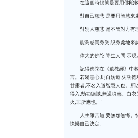
在這個時候就是要用佛陀教
對自己慈悲,是要用智慧來
對別人慈悲,是不管對方有
能夠感同身受,設身處地來
偉大的佛陀,降生人間,示
記得佛陀在《遺教經》中教
言。若縱恚心,則自妨道,失功
甘露者,不名入道智慧人也。所以
得入;劫功德賊,無過嗔恚。白衣
火,非所應也。"
人生雖苦短,要無怨無悔。
快樂自己決定。