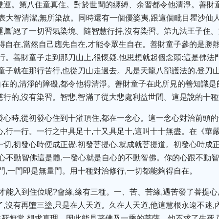
雙運。第八住童真住。對於世間的纏縛、余習都令他清淨。善財
表大智清潔,無所染故。同時還有一個優婆夷,跟這個毗目瞿沙仙
運,斷絕了一切習氣染境。隨智慧行持,沒有染習。第九法王子住
生得自在,當然自己應先自在,才能令眾生自在。善財童子參的是勝
行。善財童子走到那刀山上,很懷疑,他思想就起個念頭:這是佛法
財童子就在那行苦行,也從刀山走過去。凡是天龍八部護法的,登刀山
在的,清淨的障礙,都令他得清淨。善財童子在此所見的善知識是
慈行的,沒有染習。智悲,智滿了從大悲處利益世間。這是說的十
發心時,從初發心住到十灌頂住,都在一念心。這一念心對治前頭的
心,行一行。一行之中具足十,十又具足十,這叫十十無盡。在《華
一切,初發心時便成正覺,初發菩提心,就成就菩提道。初發心時成
心不動智佛這是體,一發心就是自心的不動智佛。你的心跟不動智
一門,一門即是無量門。用十種對治修行,一切都能夠得自在。
才能入到住位呢?會緣,緣有三種。一、苦、苦緣,遇苦發了菩提心
了,沒有再墮三塗,只是在人天道。久在人天道,他這慧根永遠不迷,
死無常,想求真理。因此能見著佛及一乘的菩薩。他不求了生死