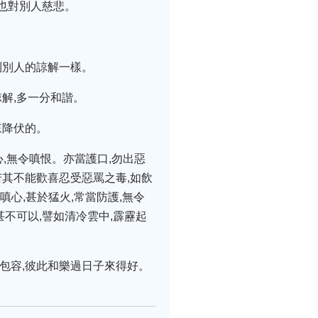
也對別人慈悲。
到別人的諒解一樣。
諒解,多一分和諧。
來降伏的。
,無令嗔恨。亦當護口,勿出惡
若其不能歡喜忍受惡罵之毒,如飲
嗔心,甚於猛火,常當防護,無令
甚不可以,譬如清冷雲中,霹靂起
包容,彼此和樂過日子來得好。