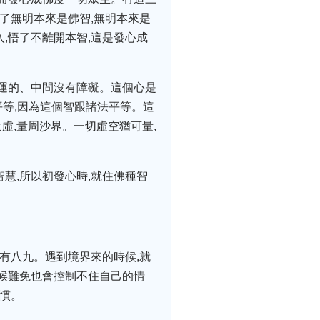
了無明本來是佛智,無明本來是
入,悟了不離開本智,這是發心成
任運的、中間沒有障礙。這個心是
平等,因為這個智跟諸法平等。這
虛,量周沙界。一切虛空猶可量,
慧,所以初發心時,就住佛種智
十有八九。遇到境界來的時候,就
時候難免也會控制不住自己的情
習慣。