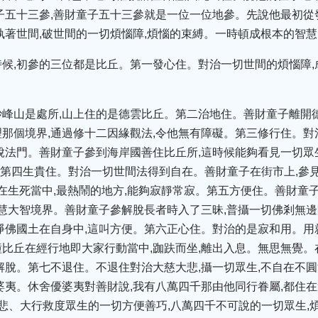
子五十三參,善財童子五十三參就是一位一位地參。先說他最初
執著世間,破世間的一切煩惱障,煩惱的束縛。一時頓成根本的智慧
候,初參的三位都是比丘。第一發心住。對治一切世間的煩惱障,
峰山是處所,山上住的是德雲比丘。第二治地住。善財童子離開
那個境界,通過修十二因緣觀法,令他無有障礙。第三修行住。
脫法門。善財童子參到海岸國善住比丘所,這時候能夠看見一切眾
明第四生貴住。對治一切世間法得到自在。善財童子在街市上,參
示在生死當中,最熱鬧的地方,能夠寂靜常寂。第五方便住。善財童
智慧大智境界。善財童子參解脫長者時入了三昧,普攝一切佛剎無邊
淨佛國土在自身中,這叫方便。第六正心住。對治的是寂和用。用
比丘在經行地即大家行動當中,跏趺而坐,離出入息。無思無覺。
解脫。第七不退住。不退住對治大慈大悲,攝一切眾生,不自在不圓
婆夷。休舍優婆夷對善財說,我有八萬四千那由他同行眷屬,都住在
悲、大行救度眾生的一切方便善巧,八萬四千不可說的一切眾生,