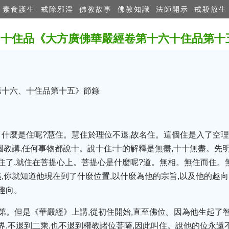
素食護生
戒除邪淫
佛教故事
佛教知識
法師開示
戒殺放生
：十住品《大方廣佛華嚴經卷第十六十住品第
第十六、十住品第十五》節錄
什麼是住呢?慧住。慧住於理位不退,故名住。這個住是入了空理
圓教講,任何事物都說十。說十住:十的解釋是無盡,十十無盡。先
有住了,就住在菩提心上。菩提心是什麼呢?道。無相。無住而住。
,你就知道他現在到了什麼位置,以什麼為他的宗旨,以及他的趣向
趣向。
第。但是《華嚴經》上講,從初住開始,直至佛位。因為他生起了智
三界,不退到二乘,也不退到權教諸位菩薩,因此叫住。說他的位永