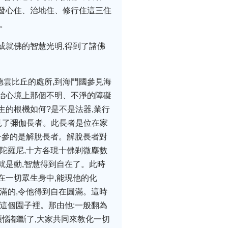
從發心住、治地住、修行住這三住
。
成就佛的智慧光明,得到了諸佛
德雲比丘的處所,到海門國參見海
對治心境上那個不明、不淨的障礙
生的根機如何?是不是法器,業行
見了彌伽長者。此長者是位在家
子參的是解脫長者。解脫長者對
陀羅尼,十方各現十佛剎微塵數
就是動,智慧得到自在了。此時
在一切眾生身中,能現他的化
滿的,令他得到自在圓滿。這時
這個園子裡。那由他:一般翻為
煩惱都斷了,大家共同來教化一切