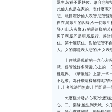
眾生,皆得不退轉位。形容悲智
此仙人也是在家的。表什麼呢?
悲。毗目瞿沙仙人表智,悲智雙
自在,隨眾生的因緣,令一切眾
登刀山,入火聚,行的是這樣的苦
男子啊,逆即是順,現逆行。善
住。第十灌頂住。對治悲智不自
人。女的都是表大悲的,王女表
十住就是現前的一念心,初
慧。儘管說好多障礙,心上的一
種境界。《華嚴經》上講,一即
不起來。為什麼這樣解釋呢?自
十,十者說法門無盡,十門即是
怎麼樣才發起心呢?怎麼樣
心。二、樂緣,他生到天城。久
三、發心求佛智慧。他悟得到生