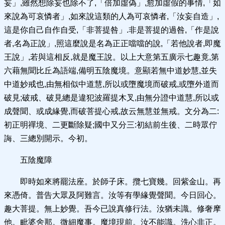
妄」,雖然想除妄也除不了,「倍加虛偽」,愈加虛假的事情,「如
來說為可哀憐者」,如來說這類的人為可哀憐者,「汝妄自造」,
這是你自己自作自受,「非菩提咎」.非是菩提的過咎,「作是說
者,名為正說」,照這麼說是名為正正噹噹的說,「若他說者,即魔
王說」,若與這相反,就是魔王說。以上大意第五廣示七趣竟,第
六藉無聞比丘為語端,備明五陰魔境。意顯若無中道妙慧,並失
中道妙戒也,由無相似中道慧,所以或墮魔境而破戒,或墮外道而
破見;破戒、破見總是違犯波羅提木叉,由無分證中道慧,所以或
成聲聞、或成緣覺,而破菩提心戒,故云無慧並無戒。文分為二:
初正明禪境、二更斷除疑;國中又分三:初結前生後、二時眾佇
誨、三總別開示。今初。
五陰魔障
即時如來將罷法座。於師子床。攬七寶幾。回紫金山。再
來憑倚。普告大眾及阿難言。汝等有學緣覺聲聞。今日回心。
趣大菩提。無上妙覺。吾今已說真修行法。汝猶未識。修奢摩
他。毗婆舍那。微細魔事。魔境現前。汝不能識。洗心非正。