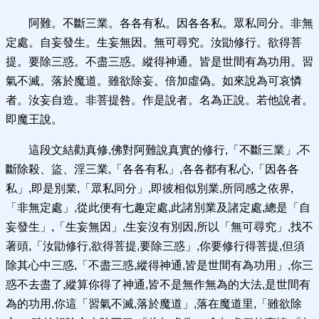
阿難。不斷三業。各各有私。因各各私。眾私同分。非無
定處。自妄發生。生妄無因。無可尋究。汝勖修行。欲得菩
提。要除三惑。不盡三惑。縱得神通。皆是世間有為功用。習
氣不滅。落於魔道。雖欲除妄。倍加虛偽。如來說為可哀憐
者。汝妄自造。非菩提咎。作是說者。名為正說。若他說者。
即魔王說。
這段文結勸真修,佛對阿難說真實的修行,「不斷三業」,不
斷除殺、盜、淫三業,「各各有私」,各各都有私心,「因各各
私」,即是別業,「眾私同分」,即彼相似別業,所同感之依界,
「非無定處」,從此便有七趣定處,此諸別業及諸定處,總是「自
妄發生」,「生妄無因」,生妄沒有別因,所以「無可尋究」,找不
著頭,「汝勖修行,欲得菩提,要除三惑」,你要修行得菩提,但須
除其心中三惑,「不盡三惑,縱得神通,皆是世間有為功用」,你三
惑不去盡了,縱算你得了神通,皆不是無作無為的大法,是世間有
為的功用,你這「習氣不滅,落於魔道」,落在魔道里,「雖欲除