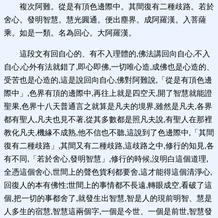
複次阿難。從是有頂色邊際中。其間復有二種歧路。若於
舍心。發明智慧。慧光圓通。便出塵界。成阿羅漢。入菩薩
乘。如是一類。名為回心。大阿羅漢。
這段文有回自心的、有不入理體的,佛法講回向自心,不入
自心,心外有法就錯了,即心即佛,一切唯心造,成佛也是心造的、
受苦也是心造的,這是說回向自心,佛對阿難說,「從是有頂色邊
際中」,色界有頂的邊際中,再往上就是四空天,開了智慧就能證
聖果,色界十八天普通言之就算是凡夫的境界,雖然是凡夫,各界
都有聖人,凡夫也見不著,從其多數都是照凡夫說,有聖人在那裡
教化凡夫,機緣不成熟,他不信也不聽,這說到了色邊際中,「其間
復有二種歧路」,其間又有二種歧路,這歧路之中,修行的知見,各
有不同,「若於舍心,發明智慧」,修行的時候,沒明白這個道理,
全憑這個舍心,世間上的聲色貨利都要舍,這才能得這個清淨心,
回復人的本有佛性;世間上的事情都不長遠,轉眼成空,看破了這
個,把一切的事都舍了,就發生出智慧,智是人的現前明智、慧是
人多生的宿慧,智慧這兩個字,一個是今世、一個是前世,智慧發