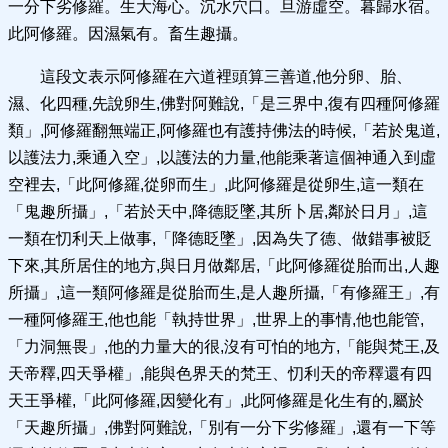
一分下劣修羅。生大海心。沉水穴口。旦游虛空。暮歸水宿。
此阿修羅。因濕氣有。畜生趣攝。
這段文表示阿修羅在六道裡頭算三善道,他分卵、胎、
濕、化四種,先說卵生,佛對阿難說,「是三界中,復有四種阿修羅
類」,阿修羅翻無端正,阿修羅也有護持佛法的時候,「若於鬼道,
以護法力,乘通入空」,以護法的力量,他能乘著這個神通入到虛
空裡去,「此阿修羅,從卵而生」,此阿修羅是從卵生,這一類在
「鬼趣所攝」,「若於天中,降德貶墜,其所卜居,鄰於日月」,這
一類在忉利天上做事,「降德眨墜」,因為失了德、做錯事被貶
下來,其所居住的地方,與日月做鄰居,「此阿修羅從胎而出,人趣
所攝」,這一類阿修羅是從胎而生,是人趣所攝,「有修羅王」,有
一種阿修羅王,他也能「執持世界」,世界上的事情,他也能管,
「力洞無畏」,他的力量大的很,沒有可怕的地方,「能與梵王,及
天帝釋,四天爭權」,能與色界天的梵王、忉利天的帝釋還有四
天王爭權,「此阿修羅,因變化有」,此阿修羅是化生有的,屬於
「天趣所攝」,佛對阿難說,「別有一分下劣修羅」,還有一下等