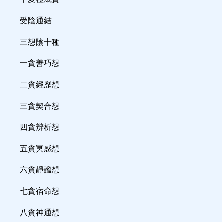
受陰通結
三想陰十種
一貪善巧想
二貪經歷想
三貪契合想
四貪辨析想
五貪冥感想
六貪靜謐想
七貪宿命想
八貪神通想