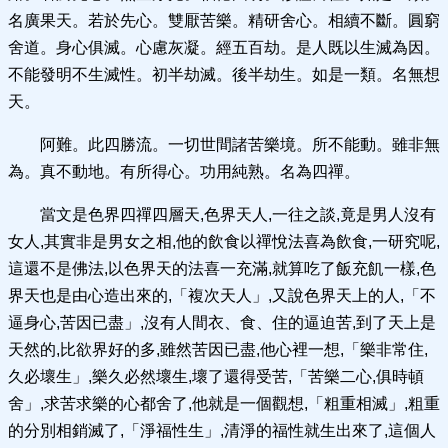
名廣果天。若於先心。雙厭苦樂。精研舍心。相續不斷。圓窮
舍道。身心俱滅。心慮灰凝。經五百劫。是人既以生滅為因。
不能發明不生滅性。初半劫滅。後半劫生。如是一類。名無想
天。
阿難。此四勝流。一切世間諸苦樂境。所不能動。雖非無
為。真不動地。有所得心。功用純熟。名為四禪。
當文是色界四禪四層天,色界天人,一往之談,竟是男人沒有
女人,其實非是男女之相,他的飲食以禪悅法喜為飲食,一研究呢,
這還不是佛法,以色界天的法喜一充滿,就算吃了飯充飢一樣,色
界天也是由心造出來的,「複次天人」,又說色界天上的人,「不
逼身心,苦因已盡」,沒有人間衣、食、住的逼迫苦,到了天上是
天然的,比欲界好的多,雖然苦因已盡,他心裡一想,「樂非常住,
久必壞生」,樂久必然壞生,壞了還得受苦,「苦樂二心,俱時頓
舍」,求苦求樂的心都舍了,他就是一個觀想,「粗重相滅」,粗重
的分別相銷滅了,「淨福性生」,清淨的福性就生出來了,這個人