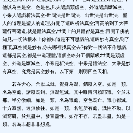
他以為空是空、色是色,凡夫認識頑虛空、外道認識斷滅空、
小乘人認識析法真空-世間法是世間法、出世法是出世法、聖
人的道理是聖人的道理,分開了這叫析法真空;再高的到了大菩
薩行菩薩道,就是體法真空,世間上的具體都是真空;再開了佛的
知見,一切法根本上你都知道是不可思議的,這叫妙有真空,到了
極頂,真空就是妙有,你去哪裡找真空去?你對一切法不作思議,
這都是真空,都是中道理體,這個空略分五個階級:世間是頑虛
空、外道是斷滅空、小乘是析法空、中乘是體法空、大乘是妙
有真空、究竟是真空妙有。以下第二別明四空天相。
若在舍心。舍厭成就。覺身為礙。銷礙入空。如是一類。
名為空處。諸礙既銷。無礙無滅。其中唯留阿賴耶識。全於末
那。半分微細。如是一類。名為識處。空色既亡。識心都滅。
十方寂然。迥無攸往。如是一類。名無所有處。識性不動。以
滅窮研。於無盡中。發宣盡性。如存不存。若盡非盡。如是一
類。名為非想非非想處。