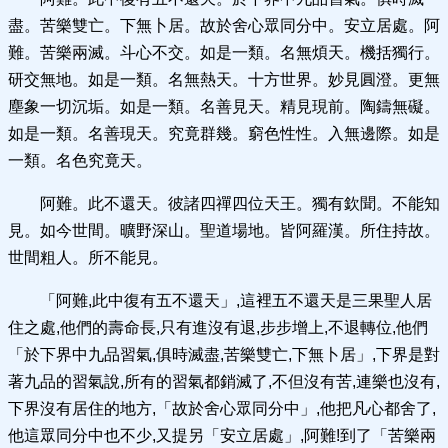
盡。苦樂雙亡。下無卜居。故於舍心眾同分中。安立居處。阿
難。苦樂兩滅。斗心不交。如是一類。名無煩天。機括獨行。
研交無地。如是一類。名無熱天。十方世界。妙見圓澄。更無
塵象一切沉垢。如是一類。名善見天。精見現前。陶鑄無礙。
如是一類。名善現天。究竟群幾。窮色性性。入無邊際。如是
一類。名色究竟天。
阿難。此不還天。彼諸四禪四位天王。獨有欽聞。不能知
見。如今世間。曠野深山。聖道場地。皆阿羅漢。所住持故。
世間粗人。所不能見。
「阿難,此中復有五不還天」,這裡五不還天是三果聖人居
住之處,他們的壽命長,只有進沒有退,步步增上,不退轉位,他們
「於下界中九品習氣,俱時滅盡,苦樂雙亡,下無卜居」,下界是對
著九品的習氣說,所有的習氣都銷滅了,不但沒有苦,連樂也沒有,
下界沒有居住的地方,「故於舍心眾同分中」,他把凡心都舍了,
他這眾同分中也不少,又提另「安立居處」,阿難!到了「苦樂兩