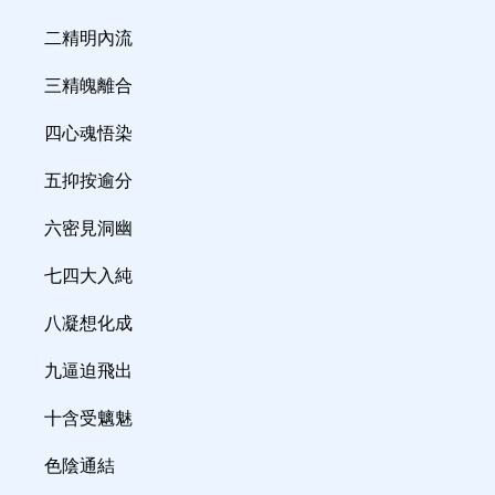
二精明內流
三精魄離合
四心魂悟染
五抑按逾分
六密見洞幽
七四大入純
八凝想化成
九逼迫飛出
十含受魑魅
色陰通結