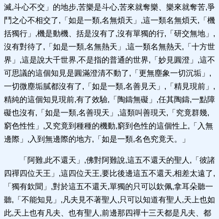
滅,斗心不交」的地步,苦樂是斗心,苦來就奪樂、樂來就奪苦,爭
鬥之心不相交了,「如是一類,名無煩天」,這一類名無煩天,「機
括獨行」,機是動機、括是沒有了,沒有單獨的行,「研交無地」,
沒有對待了,「如是一類,名無熱天」,這一類名無熱天,「十方世
界」,這是說大千世界,不是指的普通的世界,「妙見圓澄」,這不
可思議的這個知見是圓滿澄清不動了,「更無塵象一切沉垢」,
一切微塵垢膩都沒有了,「如是一類,名善見天」,「精見現前」,
精純的這個知見現前,有了效驗,「陶鑄無礙」,任其陶鑄,一點障
礙也沒有,「如是一類,名善現天」,這類叫善現天,「究竟群幾,
窮色性性」,又究竟到種種的機動,窮到色性的這個性上,「入無
邊際」,入到無邊際的地方,「如是一類,名色究竟天。」
「阿難,此不還天」,佛對阿難說,這五不還天的聖人,「彼諸
四禪四位天王」,這四位天王,要比後邊這五不還天,相差太遠了,
「獨有欽聞」,對於這五不還天,單獨的只可以欽佩,拿耳朵聽一
聽,「不能知見」,凡夫見不著聖人,只可以知道有聖人,天上也如
此,天上也有凡夫、也有聖人,前邊那四禪十三天都是凡夫、都