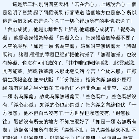
這是第二科,別明四空天相,「若在舍心」,上邊說舍心,一個
是發明了智慧,證了阿羅漢果,行菩薩道,這個地方也是舍心,所以
這是兩個叉路,都是舍心,舍了一切心裡頭所有的事情,都舍了!
「舍厭成就」,他是厭離世界上所有,他這種心成就了,「覺身為
礙」,他覺著身體為障礙,「銷礙入空」,把身體這個障礙不要了,
入空的境界,「如是一類,名為空處」,這類叫空無邊處天,「諸礙
既銷」,諸礙,種種的障礙已經都把他銷滅了,「無礙無滅」,也沒
有障礙、也沒有可銷滅的了,「其中唯留阿賴耶識」,此雲藏識,
具有能藏、所藏,執藏義,末那此翻染污,今言「全於末那」,正顯
俱生我報全在,並未伏斷,「半分微細」,指第六識,無復外塵可
緣,獨有內緣之半分猶在,其相微鈿,不但非色,而且非空,「如是
一類,名為識處」,故此為識無邊處天,「空色既亡」,空色既然沒
有,「識心都滅」,知識的心也都銷滅了,把六識之內緣也伏,「十
方寂然」,他不但自己沒有了,十方世界也寂然沒有,「迥無攸
往」,迥然沒有所去的地方,不知怎麼好了,「如是一類,名無所有
處」,這類名叫無所有處天,「識性不動」,第八識性從來不動,不
可斷滅,「以滅窮研」,以妄滅之心,強加窮研,「於無盡中,發宣