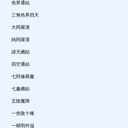
色界通結
三無色界四天
大阿羅漢
純阿羅漢
諸天總結
四空通結
七阿修羅趣
七趣總結
五陰魔障
一色陰十種
一精明外溢