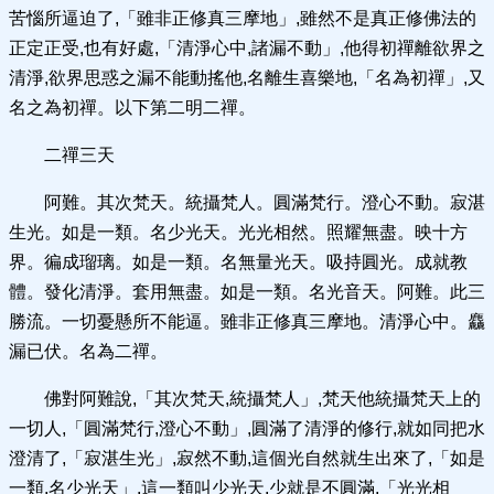
苦惱所逼迫了,「雖非正修真三摩地」,雖然不是真正修佛法的
正定正受,也有好處,「清淨心中,諸漏不動」,他得初禪離欲界之
清淨,欲界思惑之漏不能動搖他,名離生喜樂地,「名為初禪」,又
名之為初禪。以下第二明二禪。
二禪三天
阿難。其次梵天。統攝梵人。圓滿梵行。澄心不動。寂湛
生光。如是一類。名少光天。光光相然。照耀無盡。映十方
界。徧成瑠璃。如是一類。名無量光天。吸持圓光。成就教
體。發化清淨。套用無盡。如是一類。名光音天。阿難。此三
勝流。一切憂懸所不能逼。雖非正修真三摩地。清淨心中。麤
漏已伏。名為二禪。
佛對阿難說,「其次梵天,統攝梵人」,梵天他統攝梵天上的
一切人,「圓滿梵行,澄心不動」,圓滿了清淨的修行,就如同把水
澄清了,「寂湛生光」,寂然不動,這個光自然就生出來了,「如是
一類,名少光天」,這一類叫少光天,少就是不圓滿,「光光相