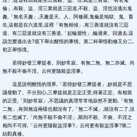
淫」,從這裡頭就產生出無殺、盜、淫,就是三善道,「有名鬼
倫」,有殺、盜、淫三業就是三惡道,不殺、盜、淫也沒逃出鬼
趣,「無名天趣」,天趣是天、人、阿修羅,鬼倫是地獄、鬼、畜
生,這都是在六道里,這裡「有無相傾」,有三善道就沒有三惡
道、有三惡道就沒有三善道,「起輪迴性」,輪過來、回過去,這
該怎麼逃出去?底下舉出醒悟的事情。第二科舉悟勸修又分二,
初正舉悟境。
若得妙發三摩提者。則妙常寂。有無二無。無二亦滅。尚
無不殺不偷不淫。云何更隨殺盜淫事。
這是說明醒悟的境界,「若得妙發三摩提者」,妙就是不思
議發動了、不分別心,三摩提就是正定正受,得著正定、有相當
的正受,「則妙常寂」,不思議的真理常常地寂然不更動,「有無
二無」,有與無這兩樣也都沒有了,「無二不滅」,就沒有二了,沒
有二也滅了,「尚無不殺不偷不淫」,斯則不殺、不偷、不淫之
相尚不可得,「云何更隨殺盜淫事?」云何更有殺盜淫事?第二
結勸真修。