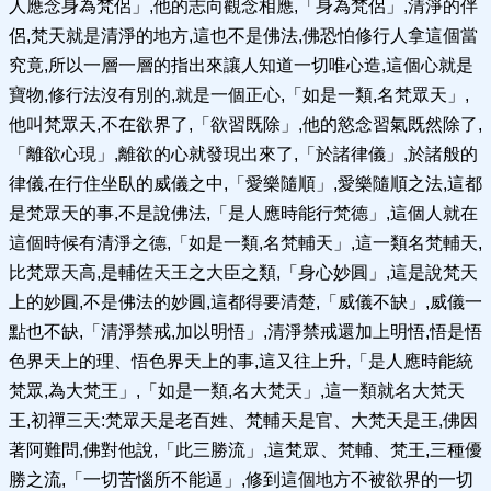
人應念身為梵侶」,他的志向觀念相應,「身為梵侶」,清淨的伴
侶,梵天就是清淨的地方,這也不是佛法,佛恐怕修行人拿這個當
究竟,所以一層一層的指出來讓人知道一切唯心造,這個心就是
寶物,修行法沒有別的,就是一個正心,「如是一類,名梵眾天」,
他叫梵眾天,不在欲界了,「欲習既除」,他的慾念習氣既然除了,
「離欲心現」,離欲的心就發現出來了,「於諸律儀」,於諸般的
律儀,在行住坐臥的威儀之中,「愛樂隨順」,愛樂隨順之法,這都
是梵眾天的事,不是說佛法,「是人應時能行梵德」,這個人就在
這個時候有清淨之德,「如是一類,名梵輔天」,這一類名梵輔天,
比梵眾天高,是輔佐天王之大臣之類,「身心妙圓」,這是說梵天
上的妙圓,不是佛法的妙圓,這都得要清楚,「威儀不缺」,威儀一
點也不缺,「清淨禁戒,加以明悟」,清淨禁戒還加上明悟,悟是悟
色界天上的理、悟色界天上的事,這又往上升,「是人應時能統
梵眾,為大梵王」,「如是一類,名大梵天」,這一類就名大梵天
王,初禪三天:梵眾天是老百姓、梵輔天是官、大梵天是王,佛因
著阿難問,佛對他說,「此三勝流」,這梵眾、梵輔、梵王,三種優
勝之流,「一切苦惱所不能逼」,修到這個地方不被欲界的一切