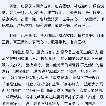
阿難。如是天人圓光成音。披音露妙。發成精行。通寂滅
樂。如是一類。名少淨天。淨空現前。引發無際。身心輕安。
成寂滅樂。如是一類。名無量淨天。世界身心。一切圓淨。淨
德成就。勝托現前。歸寂滅樂。如是一類。名徧淨天。
阿難。此三勝流。具大隨順。身心安隱。得無量樂。雖非
正得。真三摩地。安隱心中。歡喜畢具。名為三禪。
「阿難,如是天人圓光成音」,如是承著上邊天上的天人,圓
滿的光明都顯露出來,「披音露妙」,如人間的音聲露出不可思
議的玄妙來,「發成精行」,發生他梵天的精進行,不是佛法的精
進行,「通寂滅樂」,通普通的寂滅之樂,「如是一類,名少淨
天」,如是這一類就叫少淨天,「淨空現前」,清淨的空一現前,
「引發無際」,引動了發明沒有邊際,「身心輕安」,這麼大的局
面,如同是自己的身心一樣,得著這麼大的較安、這麼大的好處,
「成寂滅樂」,這才成就寂滅之樂,得著寂靜的安樂,「如是一類,
名無量淨天」,這一類名叫無量淨天,「世界身心,一切圓淨」,一