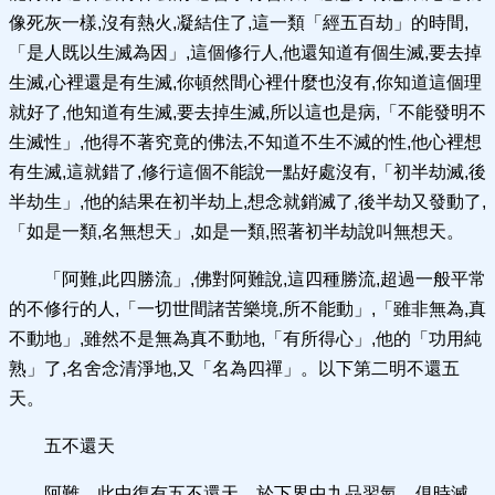
像死灰一樣,沒有熱火,凝結住了,這一類「經五百劫」的時間,
「是人既以生滅為因」,這個修行人,他還知道有個生滅,要去掉
生滅,心裡還是有生滅,你頓然間心裡什麼也沒有,你知道這個理
就好了,他知道有生滅,要去掉生滅,所以這也是病,「不能發明不
生滅性」,他得不著究竟的佛法,不知道不生不滅的性,他心裡想
有生滅,這就錯了,修行這個不能說一點好處沒有,「初半劫滅,後
半劫生」,他的結果在初半劫上,想念就銷滅了,後半劫又發動了,
「如是一類,名無想天」,如是一類,照著初半劫說叫無想天。
「阿難,此四勝流」,佛對阿難說,這四種勝流,超過一般平常
的不修行的人,「一切世間諸苦樂境,所不能動」,「雖非無為,真
不動地」,雖然不是無為真不動地,「有所得心」,他的「功用純
熟」了,名舍念清淨地,又「名為四禪」。以下第二明不還五
天。
五不還天
阿難。此中復有五不還天。於下界中九品習氣。俱時滅