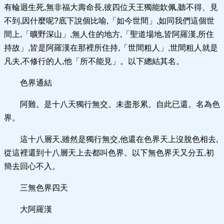
有輪迴生死,無非福大壽命長,彼四位天王獨能欽佩,聽不得、見
不到,因什麼呢?底下說個比喻,「如今世間」,如同我們這個世
間上,「曠野深山」,無人住的地方,「聖道場地,皆阿羅漢,所住
持故」,皆是阿羅漢在那裡所住持,「世間粗人」,世間粗人就是
凡夫,不修行的人,他「所不能見」。以下總結其名。
色界通結
阿難。是十八天獨行無交。未盡形累。自此已還。名為色
界。
這十八層天,雖然是獨行無交,他還在色界天上沒脫色相去,
從這裡還到十八層天上去都叫色界。以下無色界天又分五,初
簡去回心不入。
三無色界四天
大阿羅漢