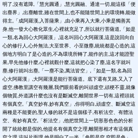
明了,沒有遮障,「慧光圓通」,慧光圓融、通達一切,能這樣「便
出塵界」,出塵離世,雖在世間上,也不能隨世間上的環境轉,能做
得主,「成阿羅漢,入菩薩乘」,由小乘再入大乘,小乘是獨善其
身,他一發大心教化眾生,心裡就充足了,所以就行菩薩道,「如是
一類,名為回心大阿羅漢」,這名叫回心大阿羅漢,這是說回向自
心的修行人,心外無法,大至世界、小至微塵,統統都是心造的,這
個地方明白了是心造的,不為環境所轉了,能作的主,這才能證聖
果,早先他修什麼,心裡就觀什麼,這就把心染了塵,這名字就叫
塵,修行就叫出塵,「一塵不染,萬法皆空」,「如是一類,名為回
心大阿羅漢」,大阿羅漢是能行菩薩道。底下還有叉路,又入了
虛空,佛教里講空有幾層,我們眼前看的叫頑虛空,頑梗不靈,就像
個物質,外道講什麼也沒有是斷滅空,離開世界一切有,這裡頭就
有個真空,「真空妙有,妙有真空」,你得明白,頑虛空、斷滅空這
兩種是不能要的,聖人修的就不是這個樣子,有析法空、有體法
空、有妙有真空,「析法空」,他把世間上一切形形色色的分析
開了統統都是假的,他提名有個真空之理,離開形相才有這個真
空之理,這叫片面理,他是明白了一半,「色即是空,空即是色」,