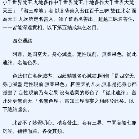
小千世界梵王,九地多作中千世界梵王,十地多作大千世界大梵
天王」,「游三摩地」者,以菩薩善入出住百千三昧,故住此定,而
為天王,九次第定名善入、師子奮迅名善出、超越三昧名善住,
一一皆能深達實相。以下第五結成無色名目。
四空通結
阿難。是四空天。身心滅盡。定性現前。無業果色。從此
逮終。名無色界。
色蘊銷亡名身滅盡、四蘊精微名心滅盡,阿難!「是四空天,
身心滅盡,定性現前,無業果色」,四空天的凡夫,無非是把身心都
滅盡了,定性現前乃有定果,沒有造業的形色了,「從此逮終」,言
此外更無別天,「名無色界」,當知三界虛妄之相終於此矣。以
下總結虛妄。
此皆不了妙覺明心。積妄發生。妄有三界。中間妄隨七趣
沉溺。補特伽羅。各從其類。