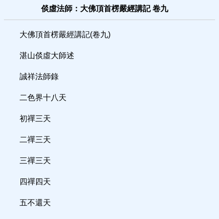
倓虛法師：大佛頂首楞嚴經講記 卷九
大佛頂首楞嚴經講記(卷九)
湛山倓虛大師述
誠祥法師錄
二色界十八天
初禪三天
二禪三天
三禪三天
四禪四天
五不還天