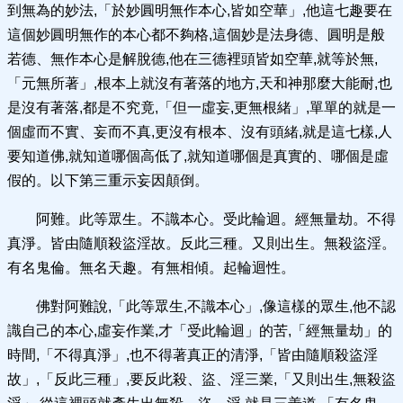
到無為的妙法,「於妙圓明無作本心,皆如空華」,他這七趣要在
這個妙圓明無作的本心都不夠格,這個妙是法身德、圓明是般
若德、無作本心是解脫德,他在三德裡頭皆如空華,就等於無,
「元無所著」,根本上就沒有著落的地方,天和神那麼大能耐,也
是沒有著落,都是不究竟,「但一虛妄,更無根緒」,單單的就是一
個虛而不實、妄而不真,更沒有根本、沒有頭緒,就是這七樣,人
要知道佛,就知道哪個高低了,就知道哪個是真實的、哪個是虛
假的。以下第三重示妄因顛倒。
阿難。此等眾生。不識本心。受此輪迴。經無量劫。不得
真淨。皆由隨順殺盜淫故。反此三種。又則出生。無殺盜淫。
有名鬼倫。無名天趣。有無相傾。起輪迴性。
佛對阿難說,「此等眾生,不識本心」,像這樣的眾生,他不認
識自己的本心,虛妄作業,才「受此輪迴」的苦,「經無量劫」的
時間,「不得真淨」,也不得著真正的清淨,「皆由隨順殺盜淫
故」,「反此三種」,要反此殺、盜、淫三業,「又則出生,無殺盜