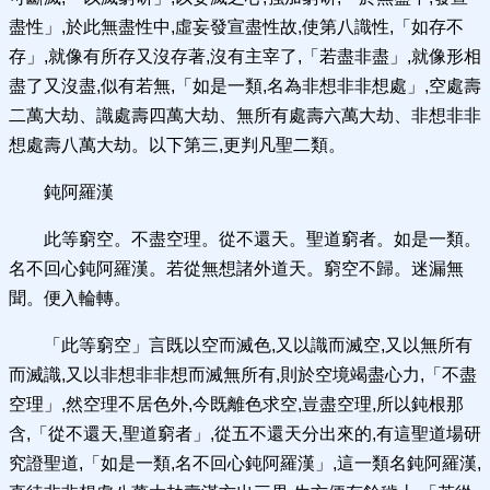
盡性」,於此無盡性中,虛妄發宣盡性故,使第八識性,「如存不
存」,就像有所存又沒存著,沒有主宰了,「若盡非盡」,就像形相
盡了又沒盡,似有若無,「如是一類,名為非想非非想處」,空處壽
二萬大劫、識處壽四萬大劫、無所有處壽六萬大劫、非想非非
想處壽八萬大劫。以下第三,更判凡聖二類。
鈍阿羅漢
此等窮空。不盡空理。從不還天。聖道窮者。如是一類。
名不回心鈍阿羅漢。若從無想諸外道天。窮空不歸。迷漏無
聞。便入輪轉。
「此等窮空」言既以空而滅色,又以識而滅空,又以無所有
而滅識,又以非想非非想而滅無所有,則於空境竭盡心力,「不盡
空理」,然空理不居色外,今既離色求空,豈盡空理,所以鈍根那
含,「從不還天,聖道窮者」,從五不還天分出來的,有這聖道場研
究證聖道,「如是一類,名不回心鈍阿羅漢」,這一類名鈍阿羅漢,