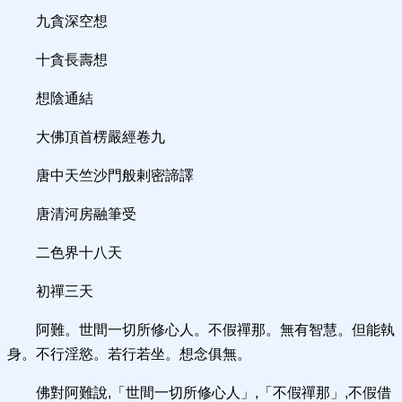
九貪深空想
十貪長壽想
想陰通結
大佛頂首楞嚴經卷九
唐中天竺沙門般剌密諦譯
唐清河房融筆受
二色界十八天
初禪三天
阿難。世間一切所修心人。不假禪那。無有智慧。但能執
身。不行淫慾。若行若坐。想念俱無。
佛對阿難說,「世間一切所修心人」,「不假禪那」,不假借