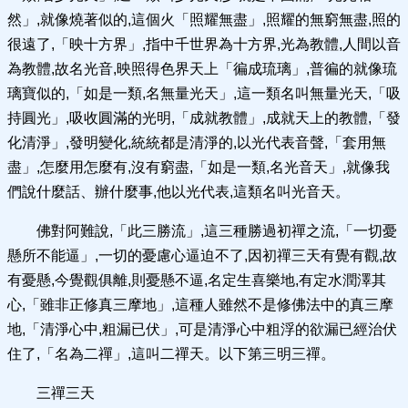
然」,就像燒著似的,這個火「照耀無盡」,照耀的無窮無盡,照的
很遠了,「映十方界」,指中千世界為十方界,光為教體,人間以音
為教體,故名光音,映照得色界天上「徧成琉璃」,普徧的就像琉
璃寶似的,「如是一類,名無量光天」,這一類名叫無量光天,「吸
持圓光」,吸收圓滿的光明,「成就教體」,成就天上的教體,「發
化清淨」,發明變化,統統都是清淨的,以光代表音聲,「套用無
盡」,怎麼用怎麼有,沒有窮盡,「如是一類,名光音天」,就像我
們說什麼話、辦什麼事,他以光代表,這類名叫光音天。
佛對阿難說,「此三勝流」,這三種勝過初禪之流,「一切憂
懸所不能逼」,一切的憂慮心逼迫不了,因初禪三天有覺有觀,故
有憂懸,今覺觀俱離,則憂懸不逼,名定生喜樂地,有定水潤澤其
心,「雖非正修真三摩地」,這種人雖然不是修佛法中的真三摩
地,「清淨心中,粗漏已伏」,可是清淨心中粗浮的欲漏已經治伏
住了,「名為二禪」,這叫二禪天。以下第三明三禪。
三禪三天