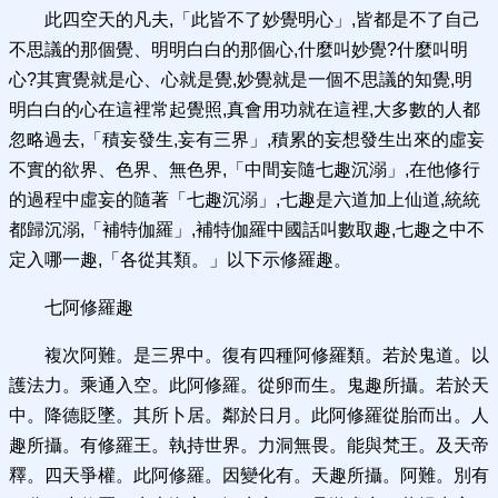
此四空天的凡夫,「此皆不了妙覺明心」,皆都是不了自己
不思議的那個覺、明明白白的那個心,什麼叫妙覺?什麼叫明
心?其實覺就是心、心就是覺,妙覺就是一個不思議的知覺,明
明白白的心在這裡常起覺照,真會用功就在這裡,大多數的人都
忽略過去,「積妄發生,妄有三界」,積累的妄想發生出來的虛妄
不實的欲界、色界、無色界,「中間妄隨七趣沉溺」,在他修行
的過程中虛妄的隨著「七趣沉溺」,七趣是六道加上仙道,統統
都歸沉溺,「補特伽羅」,補特伽羅中國話叫數取趣,七趣之中不
定入哪一趣,「各從其類。」以下示修羅趣。
七阿修羅趣
複次阿難。是三界中。復有四種阿修羅類。若於鬼道。以
護法力。乘通入空。此阿修羅。從卵而生。鬼趣所攝。若於天
中。降德貶墜。其所卜居。鄰於日月。此阿修羅從胎而出。人
趣所攝。有修羅王。執持世界。力洞無畏。能與梵王。及天帝
釋。四天爭權。此阿修羅。因變化有。天趣所攝。阿難。別有