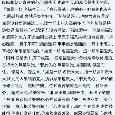
時時想慈悲喜舍的心,不想生天,也得生天,因為這是生天的因,
「如是一類,名福生天」,「舍心圓融」,舍的心一點缺陷也沒有
了,圓融無礙,舍就是樂善好施,「勝解清淨」,他解悟這個理,雖
然是沒解悟到佛法上去,比世間上的人高的多了,他的勝解是勝
過欲界,勝解的心也清淨了,沒有污染,「福無遮中」,他修的福沒
有遮障的地方,不是如同世界上,享完了福又來禍,沒有這個,「得
妙隨順」,得了不可思議的隨順,事事都是隨順的,「窮未來際」,
享福的年限是無限的,「如是一類,名福愛天」,這一類叫福愛天,
「阿難,從是天中,有二歧路」,從這福愛天中分出兩條岐路,連在
三禪天的無量淨光,「若於先心,無量淨光,福德圓明,修證而
住」,修是因、證是果,「如是一類,名廣果天」,這一類就叫廣果
天,比別的因果結的寬大,所以結果也廣大,「若於先心」,若於前
邊修行的心,「雙厭苦樂」,你知道苦樂皆是不長的,「精研舍
心」,精純研究,苦樂皆舍,「相續不斷,圓窮舍道」,圓滿了窮盡
了舍道,舍這個苦樂的心,心裡頭還有個苦樂可舍也不要,「身心
俱滅」,身心把苦樂都滅了,「心慮灰凝」,修行全在念慮,慮而後
能得,你慮什麼得什麼,你慮善事得善業、慮惡事得惡業,心慮就