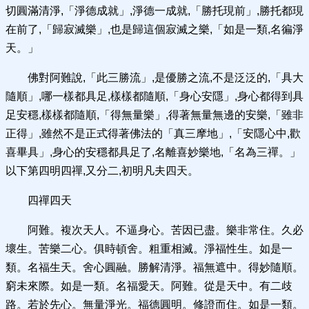
切圓滿清淨,「淨德成就」,淨德一成就,「勝托現前」,勝托都現
在前了,「歸寂滅樂」,也是歸這個寂滅之樂,「如是一類,名徧淨
天。」
佛對阿難說,「此三勝流」,是優勝之流,不是泛泛的,「具大
隨順」,哪一樣都具足,樣樣都隨順,「身心安隱」,身心都得到具
足安穩,樣樣都隨順,「得無量樂」,得著無量無邊的安樂,「雖非
正得」,雖然不是正式得著佛法的「真三摩地」,「安隱心中,歡
喜畢具」,身心的安穩都具足了,名離喜妙樂地,「名為三禪。」
以下第四明四禪,又分二,初明凡夫四天。
四禪四天
阿難。複次天人。不逼身心。苦因已盡。樂非常住。久必
壞生。苦樂二心。俱時頓舍。粗重相滅。淨福性生。如是一
類。名福生天。舍心圓融。勝解清淨。福無遮中。得妙隨順。
窮未來際。如是一類。名福愛天。阿難。從是天中。有二歧
路。若於先心。無量淨光。福德圓明。修證而住。如是一類。