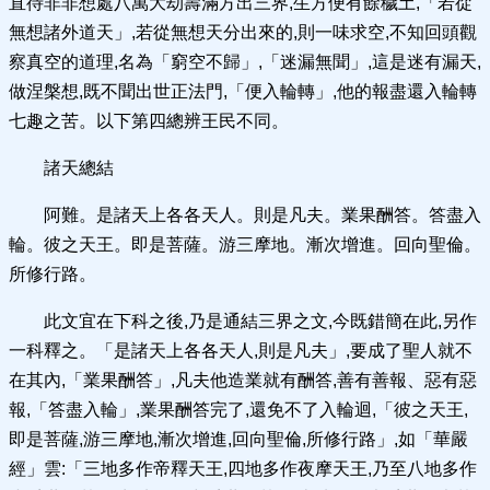
直待非非想處八萬大劫壽滿方出三界,生方便有餘穢土,「若從
無想諸外道天」,若從無想天分出來的,則一味求空,不知回頭觀
察真空的道理,名為「窮空不歸」,「迷漏無聞」,這是迷有漏天,
做涅槃想,既不聞出世正法門,「便入輪轉」,他的報盡還入輪轉
七趣之苦。以下第四總辨王民不同。
諸天總結
阿難。是諸天上各各天人。則是凡夫。業果酬答。答盡入
輪。彼之天王。即是菩薩。游三摩地。漸次增進。回向聖倫。
所修行路。
此文宜在下科之後,乃是通結三界之文,今既錯簡在此,另作
一科釋之。「是諸天上各各天人,則是凡夫」,要成了聖人就不
在其內,「業果酬答」,凡夫他造業就有酬答,善有善報、惡有惡
報,「答盡入輪」,業果酬答完了,還免不了入輪迴,「彼之天王,
即是菩薩,游三摩地,漸次增進,回向聖倫,所修行路」,如「華嚴
經」雲:「三地多作帝釋天王,四地多作夜摩天王,乃至八地多作