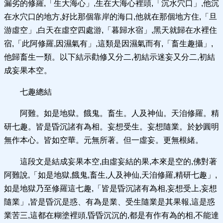
漏劣的修羅,「生大海心」,生在大海心裡頭,「沉水穴口」,他沉
在水穴口的地方,好比那個靠岸的海口,他就在那個地方住,「旦
游虛空」,白天在虛空四處游,「暮歸水宿」,黑天就歸在水裡住
宿,「此阿修羅,因濕氣有」,這類是因濕氣而有,「畜生趣攝」,
他歸畜生一類。以下結示勸修又分二,初結示迷妄又分二,初結
成妄果本空。
七趣總結
阿難。如是地獄。餓鬼。畜生。人及神仙。天洎修羅。精
研七趣。皆是昏沉諸有為相。妄想受生。妄想隨業。於妙圓明
無作本心。皆如空華。元無所著。但一虛妄。更無根緒。
這段文是結成妄果本空,由虛妄結的果,本來是空的,佛對著
阿難說,「如是地獄,餓鬼,畜生,人及神仙,天洎修羅,精研七趣」,
如是地獄乃至修羅這七趣,「皆是昏沉諸有為相,妄想受上,妄想
隨業」,皆是昏沉是惑、有為是業、受生隨業是其果報,這是惑
業苦三,這都在糊塗裡頭,昏昏沉沉的,都是有作有為的相,不能達