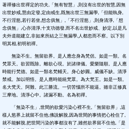
著禪修出世禪定的功夫,「無有智慧」,則沒有出世的智慧,因無
出世妙戒,慧由定發,定由戒生,既無出世三無漏學,「但能執身,
不行淫慾,若行若坐,想念俱無」,「不行淫慾」,則身清淨,「想
念俱無」,心亦清淨,十支功德發,而不名出世妙戒、妙定,以是凡
夫外道能建立,非如來所結之三無漏學,人都忽而不察。以下別
明其相,初明初禪。
無染不生。無留欲界。是人應念身為梵侶。如是一類。名
梵眾天。欲習既除。離欲心現。於諸律儀。愛樂隨順。是人應
時能行梵德。如是一類名梵輔天。身心妙圓。威儀不缺。清淨
禁戒。加以明悟。是人應時能統梵眾。為大梵王。如是一類。
名大梵天。阿難。此三勝流。一切苦惱所不能逼。雖非正修真
三摩地。清淨心中。諸漏不動。名為初禪。
「無染不生」,世間的欲愛污染心裡不生,「無留欲界」,這
樣人慾界上就留不住他,佛說解脫,因為世間的事情把心栓住了,
就不能解脫,把世間污染的事都沒有了,雖然欲界留不住他,「是