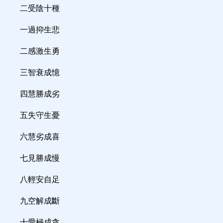
二受陰十種
一過抑生悲
二感激生勇
三智衰成憶
四慧勝成劣
五失守生憂
六慧劣成喜
七見勝成慢
八輕安自足
九空解成斷
十愛極成貪