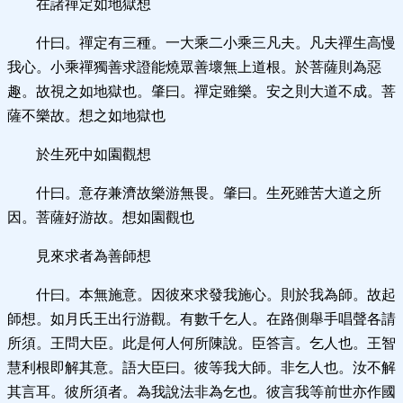
在諸禪定如地獄想
什曰。禪定有三種。一大乘二小乘三凡夫。凡夫禪生高慢
我心。小乘禪獨善求證能燒眾善壞無上道根。於菩薩則為惡
趣。故視之如地獄也。肇曰。禪定雖樂。安之則大道不成。菩
薩不樂故。想之如地獄也
於生死中如園觀想
什曰。意存兼濟故樂游無畏。肇曰。生死雖苦大道之所
因。菩薩好游故。想如園觀也
見來求者為善師想
什曰。本無施意。因彼來求發我施心。則於我為師。故起
師想。如月氏王出行游觀。有數千乞人。在路側舉手唱聲各請
所須。王問大臣。此是何人何所陳說。臣答言。乞人也。王智
慧利根即解其意。語大臣曰。彼等我大師。非乞人也。汝不解
其言耳。彼所須者。為我說法非為乞也。彼言我等前世亦作國