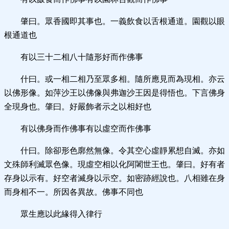
肇曰。眾香國即其事也。一義飲食以舌根通道。園觀以眼
根通道也
有以三十二相八十隨形好而作佛事
什曰。或一相二相乃至眾多相。隨所應見而為現相。亦云
以佛形像。如萍沙王以佛像與弗迦沙王因是得悟也。下言佛身
全現身也。肇曰。好嚴飾者示之以相好也
有以佛身而作佛事有以虛空而作佛事
什曰。除卻形色廓然無像。令其空心虛靜累想自滅。亦如
文殊師利滅眾色像。現虛空相以化阿闍世王也。肇曰。好有者
存身以示有。好空者滅身以示空。如密跡經說也。八相雖在身
而身相不一。所因各異故。佛事不同也
眾生應以此緣得入律行