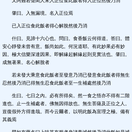
又阿難若聲聞人未入正位食此飯者得入正位然後乃消
肇曰。入無漏境。名入正位焉
已入正位食此飯者得心解脫然後乃消
什曰。見諦十六心也。問曰。食香飯云何得道。答曰。體
安心靜發未曾有意。飯尚如此。何況道耶。有此妙果必有妙
因。極大信樂深達因果。即解緣起解緣起則見實法也。肇曰。
成無著果。名心解脫者
若未發大乘意食此飯者至發意乃消已發意食此飯者得無生
忍然後乃消已得無生忍食此飯者至一生補處然後乃消
生曰。七日之內。必有所得矣。然一食之悟亦不得有二階
進也。止一生補處者。佛無因得故也。無生菩薩及正位之人。
豈復假外方得進哉。而今云爾者。以明此飯為宣理之極。備有
其義焉