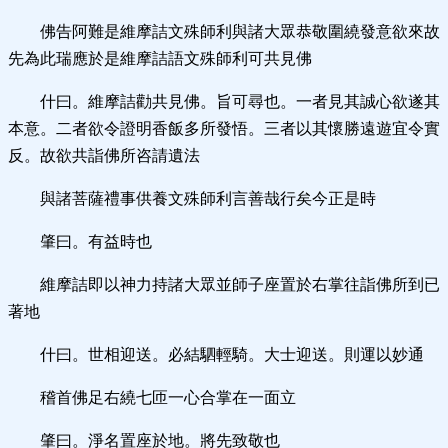
佛告阿難是維摩詰文殊師利與諸大眾恭敬圍繞發意欲來故
先為此瑞應於是維摩詰語文殊師利可共見佛
什曰。維摩詰勸共見佛。旨可尋也。一者見其誠心欲遂其
本意。二者欲令證明香飯多所發悟。三者以其懷勝遠遊宜令實
反。故欲共詣佛所咨請遺法
與諸菩薩禮事供養文殊師利言善哉行矣今正是時
肇曰。有益時也
維摩詰即以神力持諸大眾並師子座置於右掌往詣佛所到已
著地
什曰。世相迎送。必結駟輕騎。大士迎送。則運以妙通
稽首佛足右繞七匝一心合掌在一面立
肇曰。淨名置座於地。將先致敬也