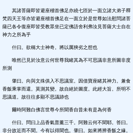
其諸菩薩即皆避座稽首佛足亦繞七匝於一面立諸大弟子釋
梵四天王等亦皆避座稽首佛足在一面立於是世尊如法慰問諸菩
薩已各令復座即皆受教眾坐已定佛語舍利弗汝見菩薩大士自在
神力之所為乎
什曰。欲稱大士神奇。將以厲狹劣之想也
唯然已見於汝意云何世尊我睹其為不可思議非意所圖非度
所測
肇曰。向與文殊俱入不思議室。因借寶座睹其神力。兼食
香飯乘掌而還。莫測其變。故自絕於圖度。此經大旨。所明不
思議道。故往往多顯不思議跡也
爾時阿難白佛言世尊今所聞香自昔未有是為何香
什曰。問曰上品香氣普薰三千。阿難云何不聞耶。答曰。
非分故近而不聞。今有以得聞也。肇曰。如來將辨香飯之緣。