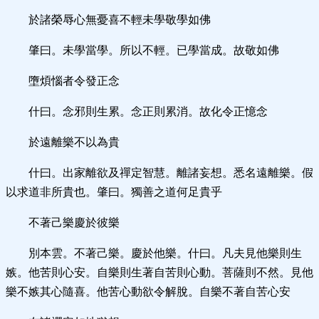
於諸榮辱心無憂喜不輕未學敬學如佛
肇曰。未學當學。所以不輕。已學當成。故敬如佛
墮煩惱者令發正念
什曰。念邪則生累。念正則累消。故化令正憶念
於遠離樂不以為貴
什曰。出家離欲及禪定智慧。離諸妄想。悉名遠離樂。假
以求道非所貴也。肇曰。獨善之道何足貴乎
不著己樂慶於彼樂
別本雲。不著己樂。慶於他樂。什曰。凡夫見他樂則生
嫉。他苦則心安。自樂則生著自苦則心動。菩薩則不然。見他
樂不嫉其心隨喜。他苦心動欲令解脫。自樂不著自苦心安