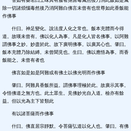
譬如有藥名曰上味其有服者身諸毒滅然後乃消此飯如是滅
除一切諸煩惱毒然後乃消阿難白佛言未曾有也世尊如此香飯能
作佛事
什曰。神足變化。說法度人化之常也。飯本充體而今得
道。故嘆未曾有。佛以化人為事。凡是化人皆名佛事。以阿難
謂佛事之妙。妙盡於此。故下廣明佛事。以廣其心也。肇曰。
飯本充體乃除結縛。未曾聞見也。生曰。佛以應悟為事。而香
飯能之。未曾有者也
佛言如是如是阿難或有佛土以佛光明而作佛事
肇曰。阿難具香飯所益。謂佛事理極於此。故廣示其事。
令悟佛道之無方也。此土眾生。見佛妙光自入道。檢亦有餘
益。但以光為主下皆類此
有以諸菩薩而作佛事
什曰。佛直居宗靜默。令菩薩弘道以化人也。肇曰。有佛