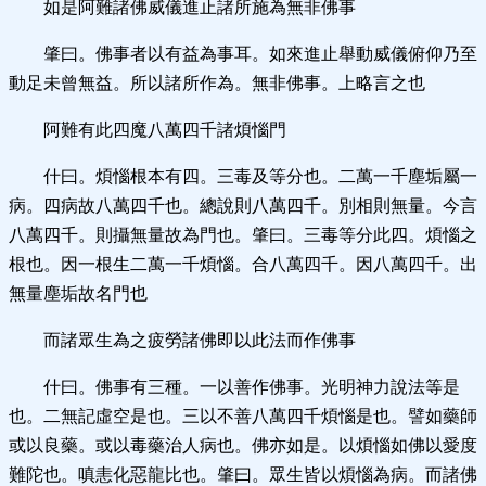
如是阿難諸佛威儀進止諸所施為無非佛事
肇曰。佛事者以有益為事耳。如來進止舉動威儀俯仰乃至
動足未曾無益。所以諸所作為。無非佛事。上略言之也
阿難有此四魔八萬四千諸煩惱門
什曰。煩惱根本有四。三毒及等分也。二萬一千塵垢屬一
病。四病故八萬四千也。總說則八萬四千。別相則無量。今言
八萬四千。則攝無量故為門也。肇曰。三毒等分此四。煩惱之
根也。因一根生二萬一千煩惱。合八萬四千。因八萬四千。出
無量塵垢故名門也
而諸眾生為之疲勞諸佛即以此法而作佛事
什曰。佛事有三種。一以善作佛事。光明神力說法等是
也。二無記虛空是也。三以不善八萬四千煩惱是也。譬如藥師
或以良藥。或以毒藥治人病也。佛亦如是。以煩惱如佛以愛度
難陀也。嗔恚化惡龍比也。肇曰。眾生皆以煩惱為病。而諸佛