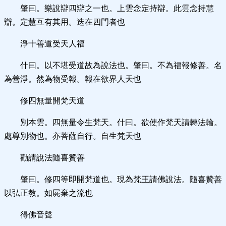
肇曰。樂說辯四辯之一也。上雲念定持辯。此雲念持慧
辯。定慧互有其用。迭在四門者也
淨十善道受天人福
什曰。以不堪受道故為說法也。肇曰。不為福報修善。名
為善淨。然為物受報。報在欲界人天也
修四無量開梵天道
別本雲。四無量令生梵天。什曰。欲使作梵天請轉法輪。
處尊別物也。亦菩薩自行。自生梵天也
勸請說法隨喜贊善
肇曰。修四等即開梵道也。現為梵王請佛說法。隨喜贊善
以弘正教。如屍棄之流也
得佛音聲