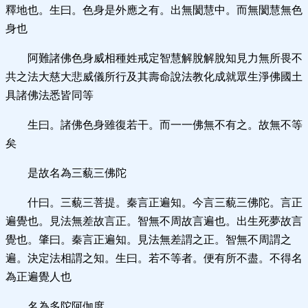
釋地也。生曰。色身是外應之有。出無閡慧中。而無閡慧無色
身也
阿難諸佛色身威相種姓戒定智慧解脫解脫知見力無所畏不
共之法大慈大悲威儀所行及其壽命說法教化成就眾生淨佛國土
具諸佛法悉皆同等
生曰。諸佛色身雖復若干。而一一佛無不有之。故無不等
矣
是故名為三藐三佛陀
什曰。三藐三菩提。秦言正遍知。今言三藐三佛陀。言正
遍覺也。見法無差故言正。智無不周故言遍也。出生死夢故言
覺也。肇曰。秦言正遍知。見法無差謂之正。智無不周謂之
遍。決定法相謂之知。生曰。若不等者。便有所不盡。不得名
為正遍覺人也
名為多陀阿伽度