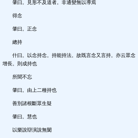
肇曰。見形不及道者。非通變無以導焉
得念
肇曰。正念
總持
什曰。以念持念。持能持法。故既言念又言持。亦云眾念
增長。則成持也
所聞不忘
肇曰。由上二種持也
善別諸根斷眾生疑
肇曰。慧也
以樂說辯演說無閡