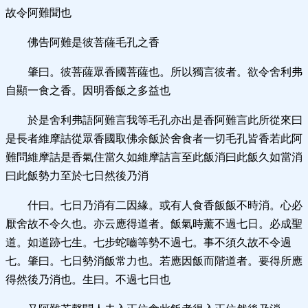
故令阿難聞也
佛告阿難是彼菩薩毛孔之香
肇曰。彼菩薩眾香國菩薩也。所以獨言彼者。欲令舍利弗
自顯一食之香。因明香飯之多益也
於是舍利弗語阿難言我等毛孔亦出是香阿難言此所從來曰
是長者維摩詰從眾香國取佛余飯於舍食者一切毛孔皆香若此阿
難問維摩詰是香氣住當久如維摩詰言至此飯消曰此飯久如當消
曰此飯勢力至於七日然後乃消
什曰。七日乃消有二因緣。或有人食香飯飯不時消。心必
厭舍故不令久也。亦云應得道者。飯氣時薰不過七日。必成聖
道。如道跡七生。七步蛇嚙等勢不過七。事不須久故不令過
七。肇曰。七日勢消飯常力也。若應因飯而階道者。要得所應
得然後乃消也。生曰。不過七日也