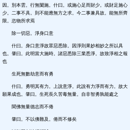
因。別本雲。行無閡施。什曰。或施心足而財少。或財足施心
少。二事不具。則不能應無方之求。今二事兼具故。能無所齊
限。恣物所求焉
除一切惡。淨身口意
什曰。身口意淨故眾惡悉除。因淨則果妙相妙之所以具
也。肇曰。此明當大施時。諸惡悉除三業悉淨。故致淨相之報
也
生死無數劫意而有勇
什曰。勇明其有力。上說意淨。此說有力淨而有力。故大
願果成也。肇曰。生死長久苦毒無量。自非智勇孰能處之
聞佛無量德志而不倦
肇曰。不以佛難及。倦而不修矣