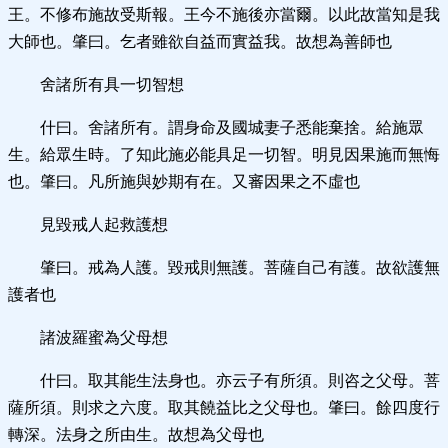
王。不修布施故受斯報。王今不施後亦當爾。以此故當知是我
大師也。肇曰。乞者雖欲自益而實益我。故想為善師也
舍諸所有具一切智想
什曰。舍諸所有。謂身命及國城妻子悉能棄捨。給施眾
生。給眾生時。了知此施必能具足一切智。明見因果施而無悔
也。肇曰。凡所施與妙期有在。又審因果之不虛也
見毀戒人起救護想
肇曰。戒為人護。毀戒則無護。菩薩自己有護。故欲護無
護者也
諸波羅蜜為父母想
什曰。取其能生法身也。亦云子有所須。則咨之父母。菩
薩所須。則求之六度。取其饒益比之父母也。肇曰。餘四度行
轉深。法身之所由生。故想為父母也