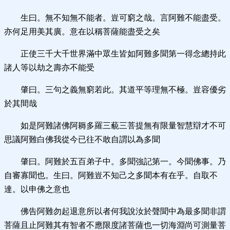
生曰。無不知無不能者。豈可窮之哉。言阿難不能盡受。
亦何足用美其廣。意在以稱菩薩能盡受之矣
正使三千大千世界滿中眾生皆如阿難多聞第一得念總持此
諸人等以劫之壽亦不能受
肇曰。三句之義無窮若此。其道平等理無不極。豈容優劣
於其間哉
如是阿難諸佛阿耨多羅三藐三菩提無有限量智慧辯才不可
思議阿難白佛我從今已往不敢自謂以為多聞
肇曰。阿難於五百弟子中。多聞強記第一。今聞佛事。乃
自審寡聞也。生曰。阿難豈不知己之多聞本有在乎。自取不
達。以申佛之意也
佛告阿難勿起退意所以者何我說汝於聲聞中為最多聞非謂
菩薩且止阿難其有智者不應限度諸菩薩也一切海淵尚可測量菩