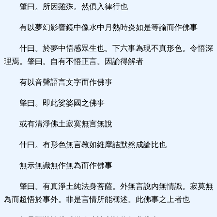
肇曰。所因雖殊。然俱入律行也
有以夢幻影響鏡中像水中月熱時炎如是等諭而作佛事
什曰。於夢中悟感眾生也。下六事為現不真形色。令悟深
理焉。肇曰。自有不悟正言。因諭得解者
有以音聲語言文字而作佛事
肇曰。即此娑婆國之佛事
或有清淨佛土寂寞無言無說
什曰。有形色無言教如維摩詰默然成論比也
無示無識無作無為而作佛事
肇曰。有真淨土純法身菩薩。外無言說內無情識。寂莫無
為而超悟於事外。非是言情所能稱述。此佛事之上者也