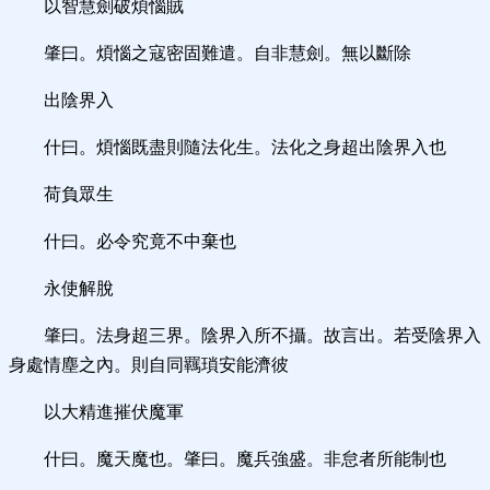
以智慧劍破煩惱賊
肇曰。煩惱之寇密固難遣。自非慧劍。無以斷除
出陰界入
什曰。煩惱既盡則隨法化生。法化之身超出陰界入也
荷負眾生
什曰。必令究竟不中棄也
永使解脫
肇曰。法身超三界。陰界入所不攝。故言出。若受陰界入
身處情塵之內。則自同羈瑣安能濟彼
以大精進摧伏魔軍
什曰。魔天魔也。肇曰。魔兵強盛。非怠者所能制也