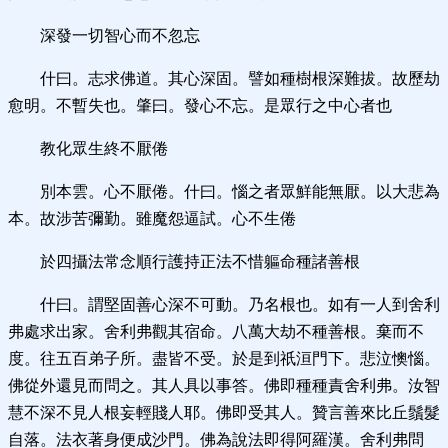
深發一切智心而不忽忘
什曰。志求佛道。其心深固。譬如種樹根深難拔。故歷劫
愈明。不暫失也。肇曰。發心不忘。是眾行之中心者也
教化眾生終不厭倦
別本雲。心不厭倦。什曰。惱之者眾鮮能無厭。以大悲為
本。故涉苦彌勤。雖魔怨逼試。心不生倦
於四攝法常念順行護持正法不惜軀命種諸善根
什曰。謂堅固善心深不可動。乃名根也。如有一人到舍利
弗處求出家。舍利弗觀其宿命。八萬大劫不種善根。棄而不
度。往五百弟子所。盡皆不受。於是到祇洹門下。悲泣懊惱。
佛從外還見而問之。其人具以事答。佛即種種責舍利弗。汝智
慧不深不見人根妄輕賤人耶。佛即受其人。贊言善來比丘鬚髮
自落。法衣著身便成沙門。佛為說法即得阿羅漢。舍利弗問