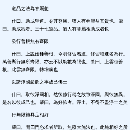
道品之法為眷屬想
什曰。助成聖道。令其尊勝。猶人有眷屬益其貴也。肇
曰。助成我者。三十七道品。猶人有眷屬相助成者也
發行善根無有齊限
什曰。上說始種善根。今明修習增進。修習增進名為行。
萬善斯行無所齊限。亦云不以劫數為限也。肇曰。上雲種善
根。此雲無齊限。轉增廣也
以諸淨國嚴飾之事成己佛土
什曰。取彼淨國相。然後修行稱之故致淨國。與彼無異。
是名以彼成己也。肇曰。為好飾者。淨土。不得不盡淨土之美
行無限施具足相好
肇曰。開四門恣求者所取。無礙大施法也。此施相好之所