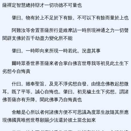
薩禪定智慧總持辯才一切功德不可量也
肇曰。物有於上不足於下有餘。不可以下有餘而量於上也
阿難汝等舍置菩薩所行是維摩詰一時所現神通之力一切聲
聞辟支佛於百千劫盡力變化所不能
肇曰。一時即向來所現一時若此。況盡其事
爾時眾香世界菩薩來者合掌白佛言世尊我等初見此土生下
劣想今自悔責
什曰。雖奉聖旨。及見不淨劣想自發。由憶念佛教起想微
耳。既了平等。誠心自悔也。肇曰。初見穢土生下劣想。謂諸
佛菩薩亦有升降。聞此佛事乃自悔責也
舍離是心所以者何諸佛方便不可思議為度眾生故隨其所應
現佛國異唯然世尊願賜少法還於彼土當念如來