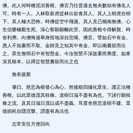
佛。此人何時種泥洹善根。佛言乃往昔過去無央數劫有佛名人
可。時有一人。入林取薪虎從林出欲食其人。其人上樹虎在樹
下。其人極大恐怖。時佛從空中飛過。其人見已稱南無佛。心
生信樂極厭生死。深心誓願願離此苦。因此善根今得解脫。時
舍利弗。向佛悔過舉身投地深自悲嘆。佛言。譬如石中有金。
愚人不知棄而不取。金師見之知其中有金。即以兩囊鼓而出
之。眾生無明石中有智慧金。今汝智慧不深故棄而弗度。如來
深見根本。以禪定智慧囊鼓而出之也
無有疲厭
肇曰。慈悲為根發心為心。然後順四攝化眾生。護正法種
善根。以此眾德茂其枝條。道樹日滋不盡有為也。下諸行願枝
條之流。及其日滋日茂以成不盡義。耳度舍慈悲道樹不建。眾
德損耗自隱涅槃。謂盡有為法也
志常安住方便回向