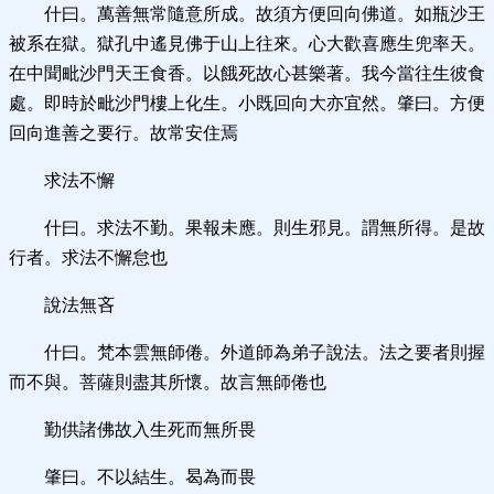
什曰。萬善無常隨意所成。故須方便回向佛道。如瓶沙王
被系在獄。獄孔中遙見佛于山上往來。心大歡喜應生兜率天。
在中聞毗沙門天王食香。以餓死故心甚樂著。我今當往生彼食
處。即時於毗沙門樓上化生。小既回向大亦宜然。肇曰。方便
回向進善之要行。故常安住焉
求法不懈
什曰。求法不勤。果報未應。則生邪見。謂無所得。是故
行者。求法不懈怠也
說法無吝
什曰。梵本雲無師倦。外道師為弟子說法。法之要者則握
而不與。菩薩則盡其所懷。故言無師倦也
勤供諸佛故入生死而無所畏
肇曰。不以結生。曷為而畏