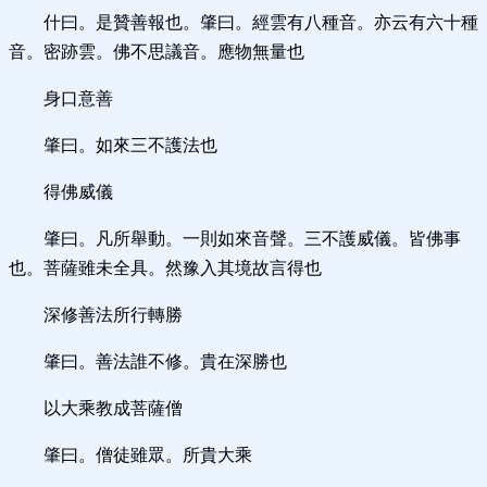
什曰。是贊善報也。肇曰。經雲有八種音。亦云有六十種
音。密跡雲。佛不思議音。應物無量也
身口意善
肇曰。如來三不護法也
得佛威儀
肇曰。凡所舉動。一則如來音聲。三不護威儀。皆佛事
也。菩薩雖未全具。然豫入其境故言得也
深修善法所行轉勝
肇曰。善法誰不修。貴在深勝也
以大乘教成菩薩僧
肇曰。僧徒雖眾。所貴大乘