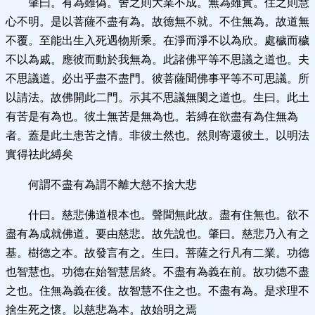
肇曰。有為雖偽。舍之則大業不成。無為雖實。住之則慧
心不明。是以菩薩不盡有為。故德無不就。不住無為。故道無
不覆。至能出生入死遇物斯乘。在淨而淨不以為欣。處穢而穢
不以為戚。應彼而動於我無為。此諸佛平等不思議之道也。夫
不思議道。必出乎盡不盡門。彼菩薩聞佛事平等不可思議。所
以請法。故佛開此二門。示其不思議無閡之道也。生曰。此土
有苦是有為也。彼土無苦是無為也。若縛在欲盡有為住無為
者。蓋是此土患苦之情。非彼土然也。然則寄還彼土。以明法
實得祛此縛矣
何謂不盡有為謂不離大慈不捨大悲
什曰。慈悲佛道根本也。聲聞無此故。盡有住無也。欲不
盡有為成就佛道。要由慈悲。故先說也。肇曰。慈悲乃入有之
基。樹德之本。故發言有之。生曰。菩薩之行凡有二業。功德
也智慧也。功德在始智慧居終。不盡有為義在前。故功德不盡
之也。住無為義在後。故智慧不住之也。不盡有為。是求理不
捨生死之懷。以慈悲為本。故始明之焉