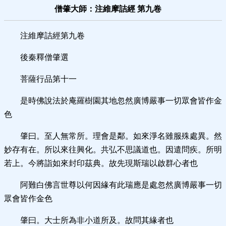
僧肇大師：注維摩詰經 第九卷
注維摩詰經第九卷
後秦釋僧肇選
菩薩行品第十一
是時佛說法於庵羅樹園其地忽然廣博嚴事一切眾會皆作金
色
肇曰。至人無常所。理會是鄰。如來淨名雖服殊處異。然
妙存有在。所以來往興化。共弘不思議道也。因遣問疾。所明
若上。今將詣如來封印茲典。故先現斯瑞以啟群心者也
阿難白佛言世尊以何因緣有此瑞應是處忽然廣博嚴事一切
眾會皆作金色
肇曰。大士所為非小道所及。故問其緣者也