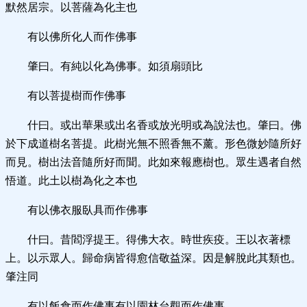
默然居宗。以菩薩為化主也
有以佛所化人而作佛事
肇曰。有純以化為佛事。如須扇頭比
有以菩提樹而作佛事
什曰。或出華果或出名香或放光明或為說法也。肇曰。佛
於下成道樹名菩提。此樹光無不照香無不薰。形色微妙隨所好
而見。樹出法音隨所好而聞。此如來報應樹也。眾生遇者自然
悟道。此土以樹為化之本也
有以佛衣服臥具而作佛事
什曰。昔閻浮提王。得佛大衣。時世疾疫。王以衣著標
上。以示眾人。歸命病皆得愈信敬益深。因是解脫此其類也。
肇注同
有以飯食而作佛事有以園林台觀而作佛事