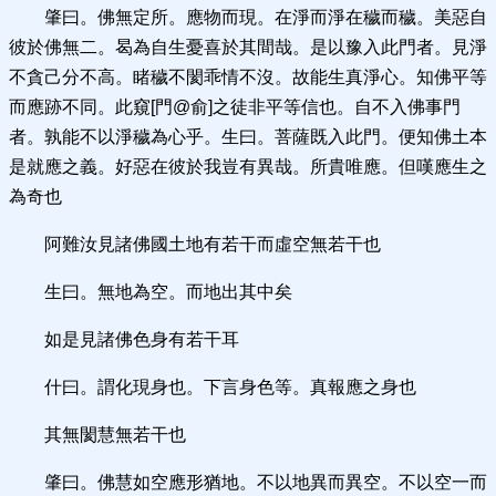
肇曰。佛無定所。應物而現。在淨而淨在穢而穢。美惡自
彼於佛無二。曷為自生憂喜於其間哉。是以豫入此門者。見淨
不貪己分不高。睹穢不閡乖情不沒。故能生真淨心。知佛平等
而應跡不同。此窺[門@俞]之徒非平等信也。自不入佛事門
者。孰能不以淨穢為心乎。生曰。菩薩既入此門。便知佛土本
是就應之義。好惡在彼於我豈有異哉。所貴唯應。但嘆應生之
為奇也
阿難汝見諸佛國土地有若干而虛空無若干也
生曰。無地為空。而地出其中矣
如是見諸佛色身有若干耳
什曰。謂化現身也。下言身色等。真報應之身也
其無閡慧無若干也
肇曰。佛慧如空應形猶地。不以地異而異空。不以空一而