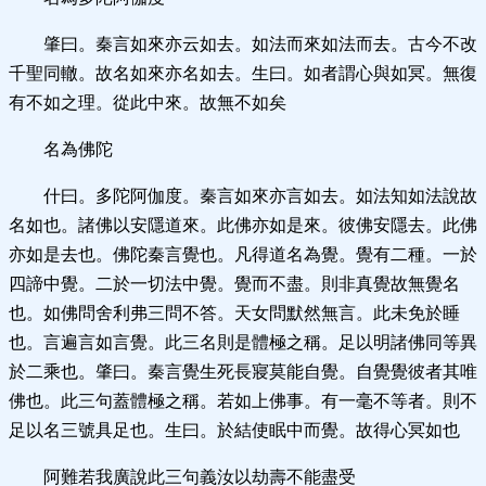
肇曰。秦言如來亦云如去。如法而來如法而去。古今不改
千聖同轍。故名如來亦名如去。生曰。如者謂心與如冥。無復
有不如之理。從此中來。故無不如矣
名為佛陀
什曰。多陀阿伽度。秦言如來亦言如去。如法知如法說故
名如也。諸佛以安隱道來。此佛亦如是來。彼佛安隱去。此佛
亦如是去也。佛陀秦言覺也。凡得道名為覺。覺有二種。一於
四諦中覺。二於一切法中覺。覺而不盡。則非真覺故無覺名
也。如佛問舍利弗三問不答。天女問默然無言。此未免於睡
也。言遍言如言覺。此三名則是體極之稱。足以明諸佛同等異
於二乘也。肇曰。秦言覺生死長寢莫能自覺。自覺覺彼者其唯
佛也。此三句蓋體極之稱。若如上佛事。有一毫不等者。則不
足以名三號具足也。生曰。於結使眠中而覺。故得心冥如也
阿難若我廣說此三句義汝以劫壽不能盡受