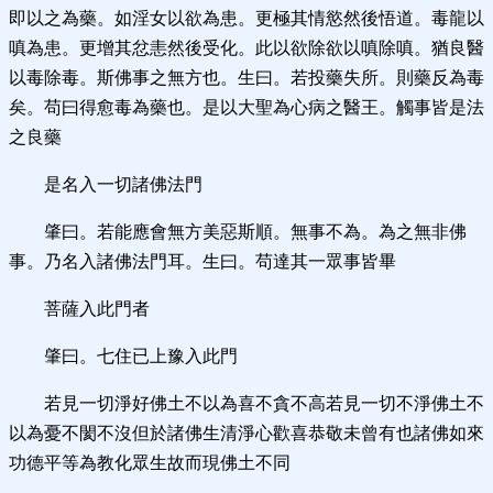
即以之為藥。如淫女以欲為患。更極其情慾然後悟道。毒龍以
嗔為患。更增其忿恚然後受化。此以欲除欲以嗔除嗔。猶良醫
以毒除毒。斯佛事之無方也。生曰。若投藥失所。則藥反為毒
矣。苟曰得愈毒為藥也。是以大聖為心病之醫王。觸事皆是法
之良藥
是名入一切諸佛法門
肇曰。若能應會無方美惡斯順。無事不為。為之無非佛
事。乃名入諸佛法門耳。生曰。苟達其一眾事皆畢
菩薩入此門者
肇曰。七住已上豫入此門
若見一切淨好佛土不以為喜不貪不高若見一切不淨佛土不
以為憂不閡不沒但於諸佛生清淨心歡喜恭敬未曾有也諸佛如來
功德平等為教化眾生故而現佛土不同