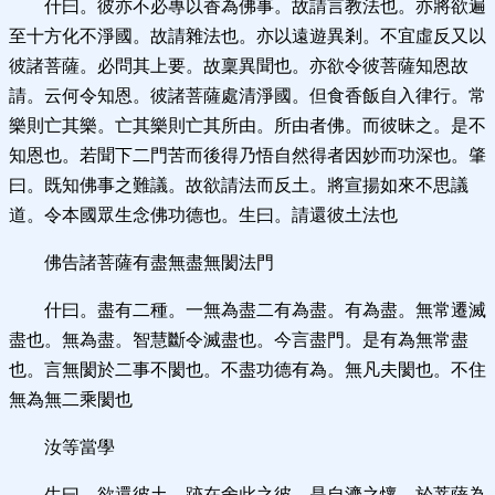
什曰。彼亦不必專以香為佛事。故請言教法也。亦將欲遍
至十方化不淨國。故請雜法也。亦以遠遊異剎。不宜虛反又以
彼諸菩薩。必問其上要。故稟異聞也。亦欲令彼菩薩知恩故
請。云何令知恩。彼諸菩薩處清淨國。但食香飯自入律行。常
樂則亡其樂。亡其樂則亡其所由。所由者佛。而彼昧之。是不
知恩也。若聞下二門苦而後得乃悟自然得者因妙而功深也。肇
曰。既知佛事之難議。故欲請法而反土。將宣揚如來不思議
道。令本國眾生念佛功德也。生曰。請還彼土法也
佛告諸菩薩有盡無盡無閡法門
什曰。盡有二種。一無為盡二有為盡。有為盡。無常遷滅
盡也。無為盡。智慧斷令滅盡也。今言盡門。是有為無常盡
也。言無閡於二事不閡也。不盡功德有為。無凡夫閡也。不住
無為無二乘閡也
汝等當學
生曰。欲還彼土。跡在舍此之彼。是自濟之懷。於菩薩為