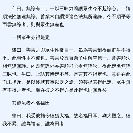
什曰。無諍有二。一以三昧力將護眾生令不起諍心。二隨
順法性無違無諍。善業常自謂深達空法無所違諍。今不順平等
而雲無諍者。則與眾生無差也
一切眾生亦得是定
肇曰。善吉之與眾生性常自一。曷為善吉獨得而群生不得
乎。此明性本不偏也。善吉於五百弟子中解空第一。常善順法
相無違無諍。內既無諍外亦善順群心令無諍訟。得此定名無諍
三昧也。生曰。上詰其恃定不等。是言其不得定也。意雖在此
而未指斥。是以終就其事以貶之焉。須菩提若得此定。眾生無
有不得之者也。順在彼之不得亦是此得也則無異矣
其施汝者不名福田
肇曰。我受彼施令彼獲大福。故名福田耳。猶大觀之。彼
我不異。誰為福者。誰為田者