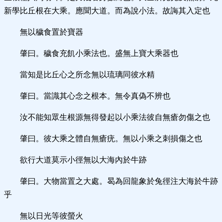
新學比丘根在大乘。應聞大道。而為說小法。故誨其入定也
無以穢食置於寶器
肇曰。穢食充飢小乘法也。盛無上寶大乘器也
當知是比丘心之所念無以琉璃同彼水精
肇曰。當識其心念之根本。無令真偽不辨也
汝不能知眾生根源無得發起以小乘法彼自無瘡勿傷之也
肇曰。彼大乘之體自無瘡疣。無以小乘之刺損傷之也
欲行大道莫示小徑無以大海內於牛跡
肇曰。大物當置之大處。曷為回龍象於兔徑注大海於牛跡
乎
無以日光等彼螢火