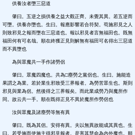
供養汝者墮三惡道
肇曰。五逆之損供養之益大觀正齊。未覺其異。若五逆而
可墮。供養亦墮也。生曰。報應影響若合符契。苟施邪見之人
則致邪見之報而墮在三惡道也。報以邪見者言無福田也。既無
福田何有可名哉。順在終獲正見則解無有福田可名得出三惡道
而不異墮也
為與眾魔共一手作諸勞侶
肇曰。眾魔四魔也。共為□塵勞之黨侶也。生曰。施能造
果謂之為業。若於業生邪致受三界報者。為勞苦眾生也。斯則
邪見與業為侶。然後得之三界報矣。而此業成勞乃與魔所作
同。故云共一手。順在既得正見不異於魔所作勞侶也
汝與眾魔及諸塵勞等無有異
肇曰。既為其侶。安得有異。夫以無異故能成其異也。生
曰。若受施而使施主得邪見報者。是害其慧命為內外魔也。順