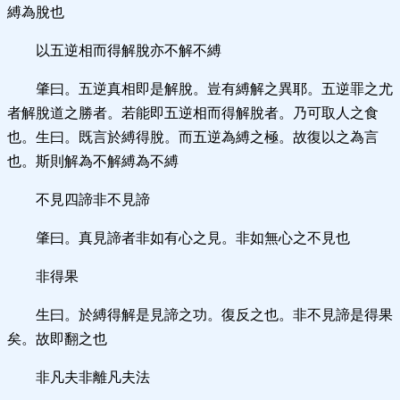
縛為脫也
以五逆相而得解脫亦不解不縛
肇曰。五逆真相即是解脫。豈有縛解之異耶。五逆罪之尤
者解脫道之勝者。若能即五逆相而得解脫者。乃可取人之食
也。生曰。既言於縛得脫。而五逆為縛之極。故復以之為言
也。斯則解為不解縛為不縛
不見四諦非不見諦
肇曰。真見諦者非如有心之見。非如無心之不見也
非得果
生曰。於縛得解是見諦之功。復反之也。非不見諦是得果
矣。故即翻之也
非凡夫非離凡夫法