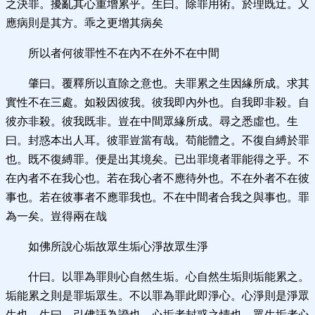
之決罪。擾亂其心重增累乎。生曰。除罪用術。於理既迂。又
應病則是其方。乖之更增其病矣
所以者何彼罪性不在內不在外不在中間
肇曰。覆釋所以直除之意也。夫罪累之生因緣所成。求其
實性不在三處。如殺因彼我。彼我即內外也。自我即非殺。自
彼亦非殺。彼我既非。豈在中間眾緣所成。尋之悉虛也。生
曰。封惑本出人耳。彼罪豈當有哉。苟能體之。不復自縛於罪
也。既不復縛罪。便是出其境矣。已出罪境者罪能得之乎。不
在內者不在我心也。若在我心者不應待外也。不在外者不在彼
事也。若在彼事者不應罪我也。不在中間者合我之與事也。罪
為一矣。豈得兩在哉
如佛所說心垢故眾生垢心淨故眾生淨
什曰。以罪為罪則心自然生垢。心自然生垢則垢能累之。
垢能累之則是罪垢眾生。不以罪為罪此即淨心。心淨則是淨眾
生也。生曰。引佛語為證也。心垢者封惑之情也。眾生垢者心