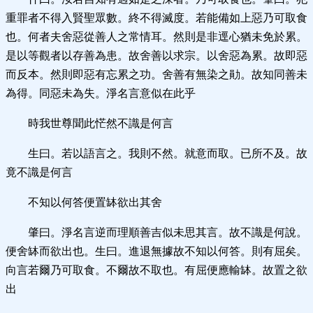
重罪者不得入賢聖眾數。終不得滅度。若能備如上惡乃可取食
也。何者夫舍惡從善人之常情耳。然則是非逕心猶未免於累。
是以等觀者以存善為患。故舍善以求宗。以舍惡為累。故即惡
而反本。然則即惡有忘累之功。舍善有無染之勛。故知同善未
為得。同惡未為失。淨名言意似在此乎
時我世尊聞此恾然不識是何言
生曰。若以語言之。我則不然。就意而取。已所不及。故
竟不識是何言
不知以何答便置缽欲出其舍
肇曰。淨名言逆而理順善吉似未思其言。故不識是何說。
便舍缽而欲出也。生曰。進退無據故不知以何答。則有屈矣。
向言若爾乃可取食。不爾故不取也。有屈便應輸缽。故置之欲
出