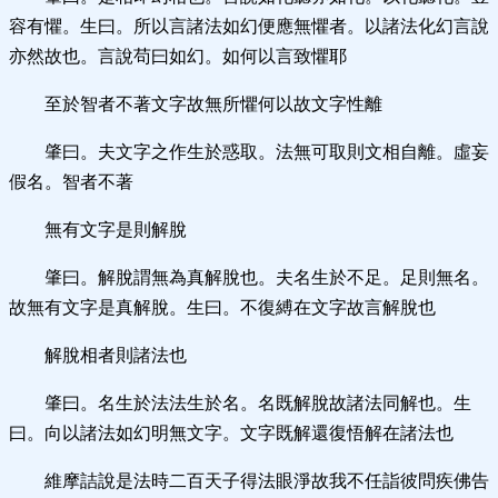
容有懼。生曰。所以言諸法如幻便應無懼者。以諸法化幻言說
亦然故也。言說苟曰如幻。如何以言致懼耶
至於智者不著文字故無所懼何以故文字性離
肇曰。夫文字之作生於惑取。法無可取則文相自離。虛妄
假名。智者不著
無有文字是則解脫
肇曰。解脫謂無為真解脫也。夫名生於不足。足則無名。
故無有文字是真解脫。生曰。不復縛在文字故言解脫也
解脫相者則諸法也
肇曰。名生於法法生於名。名既解脫故諸法同解也。生
曰。向以諸法如幻明無文字。文字既解還復悟解在諸法也
維摩詰說是法時二百天子得法眼淨故我不任詣彼問疾佛告