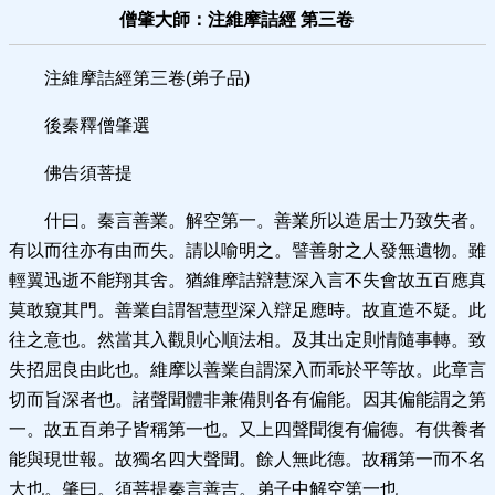
僧肇大師：注維摩詰經 第三卷
注維摩詰經第三卷(弟子品)
後秦釋僧肇選
佛告須菩提
什曰。秦言善業。解空第一。善業所以造居士乃致失者。
有以而往亦有由而失。請以喻明之。譬善射之人發無遺物。雖
輕翼迅逝不能翔其舍。猶維摩詰辯慧深入言不失會故五百應真
莫敢窺其門。善業自謂智慧型深入辯足應時。故直造不疑。此
往之意也。然當其入觀則心順法相。及其出定則情隨事轉。致
失招屈良由此也。維摩以善業自謂深入而乖於平等故。此章言
切而旨深者也。諸聲聞體非兼備則各有偏能。因其偏能謂之第
一。故五百弟子皆稱第一也。又上四聲聞復有偏德。有供養者
能與現世報。故獨名四大聲聞。餘人無此德。故稱第一而不名
大也。肇曰。須菩提秦言善吉。弟子中解空第一也