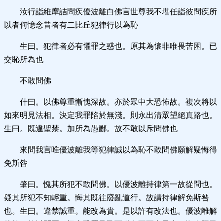
汝行詣維摩詰問疾優波離白佛言世尊我不堪任詣彼問疾所
以者何憶念昔者有二比丘犯律行以為恥
生曰。犯律者必有懼罪之惑也。原其為懷非唯畏苦困。已
交恥所為也
不敢問佛
什曰。以佛尊重慚愧深故。亦於眾中大恐怖故。複次將以
如來明見法相。決定我罪陷於無淺。則永出清眾望絕真路也。
生曰。既違聖禁。加所為愚鄙。故不敢以斥問佛也
來問我言唯優波離我等犯律誠以為恥不敢問佛願解疑悔得
免斯咎
肇曰。愧其所犯不敢問佛。以優波離持律第一故從問也。
疑其所犯不知輕重。悔其既往廢亂道行。故請持律解免斯咎
也。生曰。違禁誠重。能改為貴。是以許有改法也。優波離解