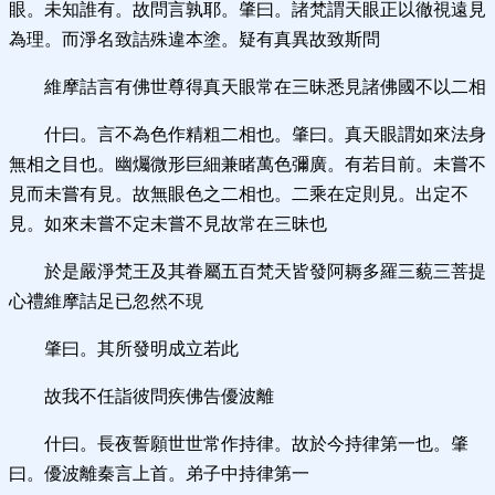
眼。未知誰有。故問言孰耶。肇曰。諸梵謂天眼正以徹視遠見
為理。而淨名致詰殊違本塗。疑有真異故致斯問
維摩詰言有佛世尊得真天眼常在三昧悉見諸佛國不以二相
什曰。言不為色作精粗二相也。肇曰。真天眼謂如來法身
無相之目也。幽爥微形巨細兼睹萬色彌廣。有若目前。未嘗不
見而未嘗有見。故無眼色之二相也。二乘在定則見。出定不
見。如來未嘗不定未嘗不見故常在三昧也
於是嚴淨梵王及其眷屬五百梵天皆發阿耨多羅三藐三菩提
心禮維摩詰足已忽然不現
肇曰。其所發明成立若此
故我不任詣彼問疾佛告優波離
什曰。長夜誓願世世常作持律。故於今持律第一也。肇
曰。優波離秦言上首。弟子中持律第一