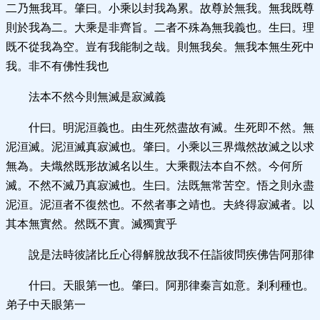
二乃無我耳。肇曰。小乘以封我為累。故尊於無我。無我既尊
則於我為二。大乘是非齊旨。二者不殊為無我義也。生曰。理
既不從我為空。豈有我能制之哉。則無我矣。無我本無生死中
我。非不有佛性我也
法本不然今則無滅是寂滅義
什曰。明泥洹義也。由生死然盡故有滅。生死即不然。無
泥洹滅。泥洹滅真寂滅也。肇曰。小乘以三界熾然故滅之以求
無為。夫熾然既形故滅名以生。大乘觀法本自不然。今何所
滅。不然不滅乃真寂滅也。生曰。法既無常苦空。悟之則永盡
泥洹。泥洹者不復然也。不然者事之靖也。夫終得寂滅者。以
其本無實然。然既不實。滅獨實乎
說是法時彼諸比丘心得解脫故我不任詣彼問疾佛告阿那律
什曰。天眼第一也。肇曰。阿那律秦言如意。剎利種也。
弟子中天眼第一