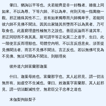
肇曰。猶誨以平等也。夫若能齊是非一好醜者。雖復上同
如來。不以為尊。下等六師。不以為卑。何則天地一指萬物一
觀。邪正雖殊其性不二。豈有如來獨尊而六師獨卑乎。若能同
彼六師不見佛不聞法。因其出家隨其所墮而不以為異者。乃可
取食也。此蓋窮理盡性極無方之說也。善惡反論而不違其常。
邪正同辯而不喪其真。斯可謂平等正化莫二之道乎。生曰。此
一階使言反而理順也。苟體空內明。不以言反惑意矣。須菩提
見佛聞法者。而言不見佛不聞法。言正反也。若以無佛可見為
不見佛。無法可聞為不聞法。則順理矣
彼外道六師富蘭那迦葉
什曰。迦葉母姓也。富蘭那字也。其人起邪見。謂一切法
無所有。如虛空不生滅也。肇曰。姓迦葉字富蘭那。其人起邪
見。謂一切法斷滅性空。無君臣父子忠孝之道也
末伽梨拘賖梨子