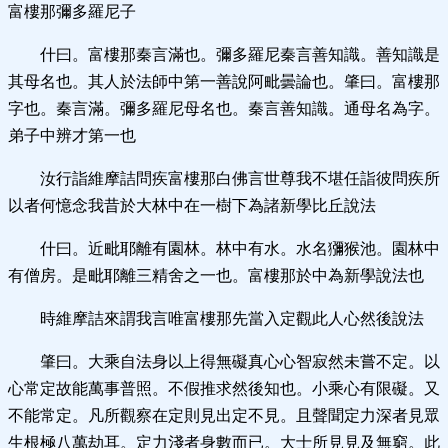
富樓那彌多羅尼子
什曰。富樓那秦言滿也。彌多羅尼秦言善知識。善知識是
其母名也。其人於法師中第一善說阿毗曇論也。肇曰。富樓那
字也。秦言滿。彌多羅尼母名也。秦言善知識。通母名為字。
弟子中辨才第一也
汝行詣維摩詰問疾富樓那白佛言世尊我不堪任詣彼問疾所
以者何憶念我昔於大林中在一樹下為諸新學比丘說法
什曰。近毗耶離有園林。林中有水。水名獼猴池。園林中
有僧房。是毗耶離三精舍之一也。富樓那於中為新學說法也
時維摩詰來謂我言唯富樓那先當入定觀此人心然後說法
肇曰。大乘自法身以上得無礙真心心智寂然未嘗不定。以
心常定故能萬事普照。不假推求然後知也。小乘心有限礙。又
不能常定。凡所觀察在定則見出定不見。且聲聞定力深者見眾
生根極八萬劫耳。定力淺者身數而已。大士所見見及無窮。此