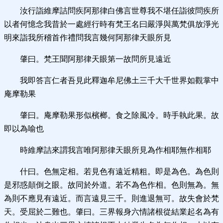
汝行詣維摩詰問疾阿那律白佛言世尊我不堪任詣彼問疾所
以者何憶念我昔於一處經行時有梵王名曰嚴淨與萬梵俱放淨光
明來詣我所稽首作禮問我言幾何阿那律天眼所見
肇曰。梵王聞阿那律天眼第一故問所見遠近
我即答言仁者吾見此釋迦牟尼佛土三千大千世界如觀掌中
庵摩勒果
肇曰。庵摩勒果形似檳榔。食之除風冷。時手執此果。故
即以為喻也
時維摩詰來謂我言唯阿那律天眼所見為作相耶無作相耶
什曰。色無定相。若見色有遠近精粗。即是為色。為色則
是邪惑顛倒之眼。故同於外道。若不為色作相。色則無為。無
為則不應見有遠近。而言遠見三千。則進退無可。故失會於梵
天。受屈於二難也。肇曰。三界報身六情諸根從結業起名為有