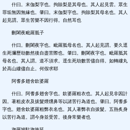
什曰。末伽梨字也。拘賖梨是其母也。其人起見雲。眾生
罪垢無因無緣也。肇曰。末伽梨字也。拘賖梨其母名也。其人
起見謂。眾生苦樂不因行得。自然耳也
刪闍夜毗羅胝子
什曰。刪闍夜字也。毗羅胝母名也。其人起見謂。要久逕
生死彌歷劫數然後自盡苦際也。肇曰。刪闍夜字也。毗羅胝其
母名也。其人謂。道不須求。逕生死劫數苦儘自得。如轉縷丸
於高山縷儘自止。何假求耶
阿耆多翅舍欽婆羅
什曰。阿耆多翅舍字也。欽婆羅粗衣也。其人起見非因計
因。著粗皮衣及拔髮煙燻鼻等以諸苦行為道也。肇曰。阿耆多
字也。翅舍欽婆羅粗弊衣名也。其人著弊衣自拔髮。五熱炙身
以苦行為道。謂今身並受苦。後身常樂者也
迦羅鳩馱迦旃延