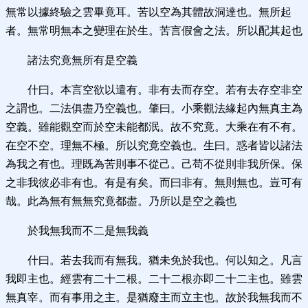
無常以據終驗之雲畢竟耳。苦以空為其體故洞達也。無所起
者。無常明無本之變理在於生。苦言假會之法。所以配其起也
諸法究竟無所有是空義
什曰。本言空欲以遣有。非有去而存空。若有去存空非空
之謂也。二法俱盡乃空義也。肇曰。小乘觀法緣起內無真主為
空義。雖能觀空而於空未能都泯。故不究竟。大乘在有不有。
在空不空。理無不極。所以究竟空義也。生曰。惑者皆以諸法
為我之有也。理既為苦則事不從己。己苟不從則非我所保。保
之非我彼必非有也。有是有矣。而曰非有。無則無也。豈可有
哉。此為無有無無究竟都盡。乃所以是空之義也
於我無我而不二是無我義
什曰。若去我而有無我。猶未免於我也。何以知之。凡言
我即主也。經雲有二十二根。二十二根亦即二十二主也。雖雲
無真宰。而有事用之主。是猶廢主而立主也。故於我無我而不