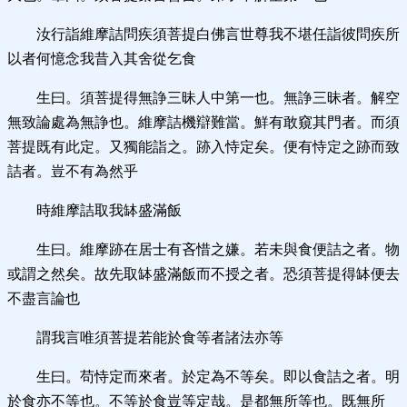
汝行詣維摩詰問疾須菩提白佛言世尊我不堪任詣彼問疾所
以者何憶念我昔入其舍從乞食
生曰。須菩提得無諍三昧人中第一也。無諍三昧者。解空
無致論處為無諍也。維摩詰機辯難當。鮮有敢窺其門者。而須
菩提既有此定。又獨能詣之。跡入恃定矣。便有恃定之跡而致
詰者。豈不有為然乎
時維摩詰取我缽盛滿飯
生曰。維摩跡在居士有吝惜之嫌。若未與食便詰之者。物
或謂之然矣。故先取缽盛滿飯而不授之者。恐須菩提得缽便去
不盡言論也
謂我言唯須菩提若能於食等者諸法亦等
生曰。苟恃定而來者。於定為不等矣。即以食詰之者。明
於食亦不等也。不等於食豈等定哉。是都無所等也。既無所