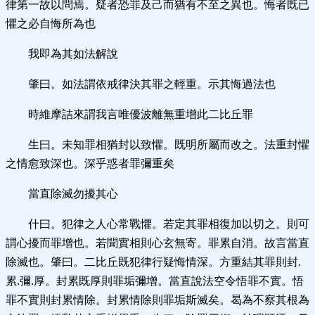
律第一故以問焉。疑者恐罪及己而猶有不至之異也。悔者既已
懼之必自悔所為也
我即為其如法解說
肇曰。如法謂依戒律決其罪之輕重。示其悔過法也
時維摩詰來謂我言唯優波離無重增此二比丘罪
生曰。未知罪相猶封以致懼。既明所屬而改之。法重封懼
之情愈致深也。深乎惑者罪彌重矣
當直除滅勿擾其心
什曰。犯律之人心常戰懼。若定其罪相復加以切之。則可
謂心擾而罪增也。若聞實相則心玄無寄。罪累自消。故言當直
除滅也。肇曰。二比丘既犯律行疑悔情深。方重結其罪則封.
累.彌.厚。封累既厚則罪垢彌增。當直說法空令悟罪不實。悟
罪不實則封累情除。封累情除則罪垢斯滅矣。曷為不察其根為