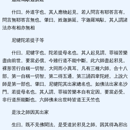
什曰。外道字也。其人應物起見。若人問言有耶答言有。
問言無耶答言無也。肇曰。姓迦旃延。字迦羅鳩馱。其人謂諸
法亦有相亦無相
尼犍陀若提子等
什曰。尼犍字也。陀若提母名也。其人起見謂。罪福苦樂
盡由前世。要當必償。今雖行道不能中斷。此六師盡起邪見。
裸形苦行自稱一切智。大同而小異耳。凡有三種六師。合十八
部。第一自稱一切智。第二得五通。第三誦四韋陀經。上說六
師是第一部也。肇曰。尼犍陀其出家總名也。如佛法出家名沙
門。若提母名也。其人謂。罪福苦樂本自有定因。要當必受。
非行道所能斷也。六師佛未出世時皆道王天竺也
是汝之師因其出家
生曰。既不見佛聞法。是受道於邪見之師。因其得為邪出