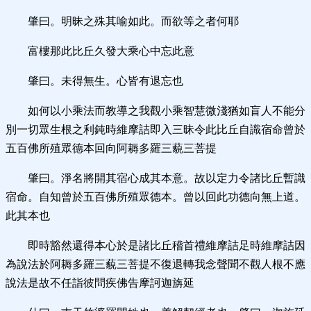
肇曰。明昧之殊其喻如此。而欲等之者何耶
富樓那此比丘久發大乘心中忘此意
肇曰。未得無生。心皆有退忘也
如何以小乘法而教導之我觀小乘智慧微淺猶如盲人不能分
別一切眾生根之利鈍時維摩詰即入三昧令此比丘自識宿命曾於
五百佛所殖眾德本回向阿耨多羅三藐三菩提
肇曰。淨名將開其宿心成其本意。故以定力令諸比丘暫識
宿命。自知曾於五百佛所殖眾德本。曾以回此功德向無上道。
此其本也
即時豁然還得本心於是諸比丘稽首禮維摩詰足時維摩詰因
為說法於阿耨多羅三藐三菩提不復退轉我念聲聞不觀人根不應
說法是故不任詣彼問疾佛告摩訶迦旃延