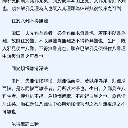
師邪見師則入諸邪見矣。到於彼岸本由正見。入邪見者則不到
也。順在解邪見理為入也既入其理即為彼岸無復彼岸之可到
住於八難不得無難
肇曰。夫見難為難者。必舍難而求無難也。若能不以難為
難。故能住於難。不以無難為無難故不得於無難也。生曰。既
入邪見便生八難。不得無難處也。順在已解邪見便得住八難理
中無復無難之可得也
同於煩惱離清淨法
肇曰。夫能悟惱非惱。則雖惱而淨。若以淨為淨。則雖淨
而惱。是以同惱而離淨者。乃所以常淨也。生曰。入邪見在八
難生者。便無結不起。為煩惱所牽。不能得自異之也。愈遠清
淨法矣。順在既住八難理中心與煩惱理冥即之為淨無復淨之不
可離也
汝得無諍三昧