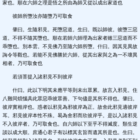
家也。順在六師之理是悟之所由為師又從以成出家道也
彼師所墮汝亦隨墮乃可取食
肇曰。生隨邪見。死墮惡道。生曰。既以師彼。彼墮三惡
道。不得不隨其墮也。順在若師六師理為出家者雖三惡道而不
乖墮也。別本雲。不見佛乃至隨六師所墮。什曰。因其見異故
誨令等觀也。若能不見佛勝於六師。從其出家與之為一不壞異
相者。乃可取食也
若須菩提入諸邪見不到彼岸
什曰。此以下明其未應平等則未出眾累。故言入邪見。住
八難同煩惱具此眾惡乖彼眾善。下句儘是其所不得也。肇曰。
彼岸實相岸也。惑者以邪見為邪彼岸為正。故舍此邪見適彼岸
耳。邪見彼岸本性不殊。曷為舍邪而欣彼岸乎。是以入諸邪見
不入彼岸者。乃可取食也。自六師以下至乎不得滅度。類生逆
談以成大順。庶通心君子有以標其玄旨而遺其所是也。生曰。