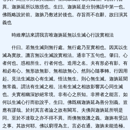
異。迦旃延所以致惑也。生曰。迦旃延是分別佛語中第一也。
佛既略說於前。迦旃乃敷述於後也。存旨而不在辭。故曰演其
義也
時維摩詰來謂我言唯迦旃延無以生滅心行說實相法
什曰。若無生滅則無行處。無行處乃至實相也。因其以生
滅為實故。譏言無以生滅說實相法。通非下五句也。肇曰。心
者何也。惑相所生。行者何也。造用之名。夫有形必有影。有
相必有心。無形故無影。無相故無心。然則心隨事轉。行因用
起。見法生滅故心有生滅。悟法無生。則心無生滅。迦旃延聞
無常義。謂法有生滅之相。法有生滅之相故影響其心同生滅
也。夫實相幽深妙絕常境。非有心之所知。非辨者之能言。如
何以生滅心行而欲說乎。生曰。佛既稱迦旃延為善分別義。豈
應有謬哉。於封其言者論之故有闕耳。夫佛與迦旃延所明是
同。至於不達取之亦不得不異。而佛無致譏之義。迦旃有受詰
之事。其故何耶。佛以窮理為主。言必在通。迦旃未能造極。