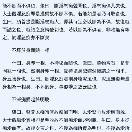
能不斷而不俱也。肇曰。斷淫怒痴聲聞也。淫怒痴俱凡夫也。
大士觀淫怒痴即是涅槃故不斷不俱。若能如是者乃可取食也。
生曰。須菩提是斷淫怒痴人。原其恃定必以斷為不俱。故復就
而詰之也。就詰之意轉使切也。若以斷為不俱者。非唯無有等
定。於淫怒痴亦不斷矣
不坏於身而隨一相
什曰。身即一相。不待壞而隨也。肇曰。萬物齊旨。是非
同觀一相也。然則身即一相。豈待壞身滅體然後謂之一相乎。
身五陰身也。生曰。斷淫怒痴者則身壞泥洹也。泥洹無復無量
身相為一相矣。不坏於身。事似乖之故云隨也
不滅痴愛起於明脫
肇曰。聲聞以痴曀智故痴滅而明。以愛繫心故愛解而脫。
大士觀痴愛真相即是明脫故不滅痴愛而起明脫。生曰。身本從
痴愛而有。故複次言之也。不復為痴所覆為明也。不復為愛所