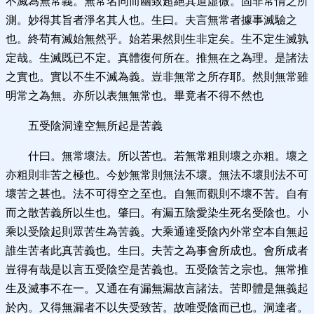
不滅為無常義。無常名同而幽致超絕其道虛微。固非常情之所
測。妙得其旨者淨名其人也。生曰。夫言無常者據事滅驗之
也。終苟有滅始無然乎。始若果然則生非定矣。生不定生滅孰
定哉。生滅既已不定。真體復何所在。推無在之為理。是諸法
之實也。實以不生不滅為義。豈非無常之所存耶。然則無常雖
明常之為無。亦所以表無無常也。畢竟者不得不然也
五受陰洞達空無所起是苦義
什曰。無常壞法。所以苦也。若無常粗則壞之亦粗。壞之
亦粗則非苦之極也。今妙無常則無法不壞。無法不壞則法不可
壞苦之甚也。法不可得空之至也。自無而觀則不壞不苦。自有
而之散苦義所以生也。肇曰。有漏五陰愛染生死名受陰也。小
乘以受陰起則眾苦生為苦義。大乘通達受陰內外常空本自無起
誰生苦者此真苦義也。生曰。夫苦之為事會所成也。會所成者
豈得有哉是以言五受陰空是苦義也。五受陰苦之宗也。無常推
生及滅事不在一。又通在有漏無漏故言諸法。苦即體是無義起
於內。又得無漏者不以失受致苦。故唯受陰而已也。洞達者。