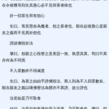
在令彼獲等則生其惠心必不見與害者殊也
於一切眾生而有怨心
生曰。害其慧命為魔者。怨之甚者也。順在起彼惠心是親
友之義而不見異於怨也
謗諸佛毀於法
肇曰。怨親之心毀譽之意美惡一致。孰雲其異。苟曰不異
亦何為不同焉
不入眾數終不得滅度
生曰。為害之由由乎謗佛毀法。斯人則為不入四眾數矣。
順在親友之義以嘆佛譽法為體亦不異謗。故云謗也
汝若如是乃可取食
什曰。汝若自知有過如是之深者。乃可取食也。肇曰。犯