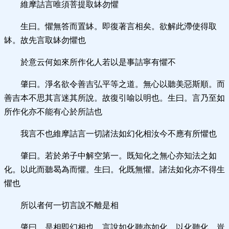
維摩詰言唯須菩提取缽勿懼
生曰。懼無答而置缽。即復著言相矣。欲解此滯使得取
缽。故先言取缽勿懼也
於意云何如來所作化人若以是事詰寧有懼不
肇曰。淨名欲令善吉弘平等之道。無心以聽美惡斯順。而
善吉本不思其言迷其所說。故復引喻以明也。生曰。言乃至如
所作化亦不能有心於所詰也
我言不也維摩詰言一切諸法如幻化相汝今不應有所懼也
肇曰。若於弟子中解空第一。既知化之無心亦知法之如
化。以此而聽曷為而懼。生曰。化既無懼。諸法如化亦不得生
懼也
所以者何一切言說不離是相
肇曰。是相即幻相也。言說如化聽亦如化。以化聽化。豈