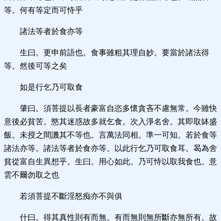
等。何有等定而可恃乎
諸法等者於食亦等
生曰。更申前語也。食事雖粗其理自妙。要當於諸法得
等。然後可等之矣
如是行乞乃可取食
肇曰。須菩提以長者豪富自恣多懷貪吝不慮無常。今雖快
意後必貧苦。愍其迷惑故多就乞食。次入淨名舍。其即取缽盛
飯。未授之間譏其不等也。言萬法同相。準一可知。若於食等
諸法亦等。諸法等者於食亦等。以此行乞乃可取食耳。曷為舍
貧從富自生異想乎。生曰。用心如此。乃可恃以取我食也。意
雲不爾勿取之也
若須菩提不斷淫怒痴亦不與俱
什曰。得其真性則有而無。有而無則無所斷亦無所有。故