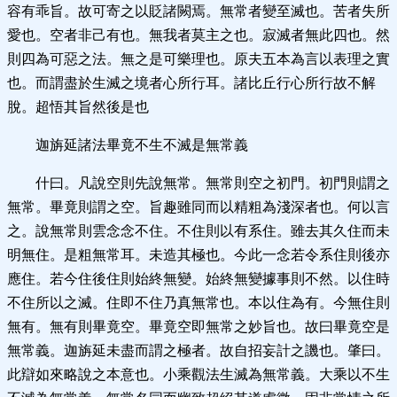
容有乖旨。故可寄之以貶諸闕焉。無常者變至滅也。苦者失所
愛也。空者非己有也。無我者莫主之也。寂滅者無此四也。然
則四為可惡之法。無之是可樂理也。原夫五本為言以表理之實
也。而謂盡於生滅之境者心所行耳。諸比丘行心所行故不解
脫。超悟其旨然後是也
迦旃延諸法畢竟不生不滅是無常義
什曰。凡說空則先說無常。無常則空之初門。初門則謂之
無常。畢竟則謂之空。旨趣雖同而以精粗為淺深者也。何以言
之。說無常則雲念念不住。不住則以有系住。雖去其久住而未
明無住。是粗無常耳。未造其極也。今此一念若令系住則後亦
應住。若今住後住則始終無變。始終無變據事則不然。以住時
不住所以之滅。住即不住乃真無常也。本以住為有。今無住則
無有。無有則畢竟空。畢竟空即無常之妙旨也。故曰畢竟空是
無常義。迦旃延未盡而謂之極者。故自招妄計之譏也。肇曰。
此辯如來略說之本意也。小乘觀法生滅為無常義。大乘以不生