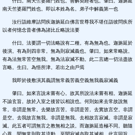
什曰。南天竺婆羅門姓也。善解契經者也。肇曰。迦旃延
南天竺婆羅門姓也。即以本姓為名。弟子中解義第一也
汝行詣維摩詰問疾迦旃延白佛言世尊我不堪任詣彼問疾所
以者何憶念昔者佛為諸比丘略說法要
什曰。法要謂一切法略說有二種。有為無為也。迦旃延於
後演。有為則四非常。無為則寂滅義也。肇曰。如來常略說。
有為法無常苦空無我。無為法寂滅不動。此二言總一切法盡故
言略。生曰。為悟所津。若出之由戶焉
我即於後敷演其義謂無常義苦義空義無我義寂滅義
肇曰。如來言說未嘗有心。故其所說法未嘗有相。迦旃延
不諭玄旨。故於入室之後皆以相說也。何則如來去常故說無
常。非謂是無常。去樂故言苦。非謂是苦。去實故言空。非謂
是空。去我故言無我。非謂是無我。去相故言寂滅。非謂是寂
滅。此五者可謂無言之教無相之談。而迦旃延造極不同。聽隨
心異。聞無常則取其流動。至聞寂滅亦取其滅相。此言同旨