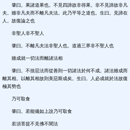
肇曰。果諸道果也。不見四諦故非得果。非不見諦故非凡
夫。雖非凡夫而不離凡夫法。此乃平等之道也。生曰。見諦在
人。故復論之也
非聖人非不聖人
肇曰。不離凡夫法非聖人也。道過三界非不聖人也
雖成就一切法而離諸法相
肇曰。不捨惡法而從善則一切諸法於何不成。諸法雖成而
離其相。以離其相故則美惡斯成矣。生曰。人必成就於法故復
極其勢也
乃可取食
肇曰。若能備如上說乃可取食
若須菩提不見佛不聞法