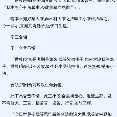
「世尊!是時窮子聞父此言,即大歡喜,得未曾有。而作是念:
『我本無心有所希求,今此寶藏自然而至』。
喻本不知好樂大乘,而不料大乘之法即由小乘權法獲之。
今一開示,立知真為佛子,從佛口生也。
辛三合領
壬一合昔不悕
「世尊!大富長者則是如來,我等皆似佛子,如來常說我等為
子。世尊!我等以三苦故,於生死中受諸熱惱。迷惑無知,樂著小
法。
合領,謂回合前喻以生領解也。
此下為合昔不悕。此三小段,合最初發心、退流生死、及
不肯修大。三苦、指苦苦、壞苦、行苦,如前已釋。
「今日世尊令我等思惟蠲除諸法戲論之糞,我等於中勤加