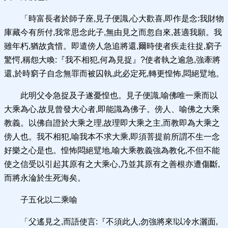
「時富長者於師子座,見子便識,心大歡喜,即作是念:我財物
庫藏今有所付,我常思念此子,無由見之而忽自來,甚適我願。我
雖年朽,猶故貪惜。即遣傍人急追將還,爾時使者疾走往捉,窮子
驚愕,稱怨大喚:『我不相犯,何為見捉』?使者執之逾急,強牽將
還,於時窮子自念無罪而被囚執,此必定死,轉更惶怖,悶絕躄地。
此明父令急捉及子遂憂惶也。見子便識,喻佛唯一乘而以
大乘為心,故見曾發大心者,即能識為佛子。傍人、喻佛之大乘
教義。以佛自證於大乘之理,故理即大乘之主,而教即為大乘之
傍人也。我不相犯,喻我本不求大乘,即須菩提前所謂不生一念
好樂之心是也。惶怖悶絕躄地,喻大乘教義強為教化,不但不能
使之信受以引起其原有之大乘心,乃並其原有之善根亦遭傷斷,
而將永淪於生死海矣。
子五化以二乘喻
「父遙見之,而語使言:『不須此人,勿強將來!以冷水灑面,