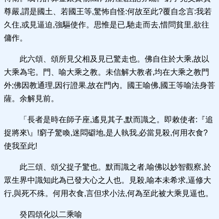
尊嚴,謂是國土、若國王等,驚怖自怪:何故至此?覆自念言:我若
久住,或見逼迫,強驅使作。思惟是已,馳走而去,惜問貧里,欲往
傭作。
此六頌、頌所見父相及見已驚走也。佛自住於大乘,故以
大乘為宅。門、喻大乘之教。未信解大教者,均在大乘之教門
外;佛因教通理,因行證果,故在門內。國王喻佛,國王等喻法身菩
薩。余解見前。
「長者是時在師子座,遙見其子,默而識之。即敕使者:『追
捉將來\』!窮子驚喚,迷悶礔地,是人執我,必當見殺,何用衣食?
使我至此!
此三頌、頌父捉子驚也。默而識之者,喻佛以妙智觀察,於
眾生界中識知此為已發大心之人也。見殺,喻本未希求,逼修大
行,與死不殊。何用衣食,言但求小法,何為至此被大乘見逼也。
癸四頌化以二乘喻