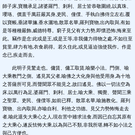
師子床,寶幾承足,諸婆羅門、剎利、居士皆恭敬圍繞,以真珠、
瓔珞、價直千萬莊嚴其身,吏民、僮僕、手執白拂侍立左右,覆
以寶帳,垂諸華旛,香水灑地,散眾名華,羅列寶物,出內取與,有如
是等種種嚴飾,威德特尊。窮子見父有大力勢,即懷恐怖,悔來至
此。竊作是念:此或是王,或是王等,非我傭力得物之處,不如往至
貧里,肆力有地,衣食易得。若久住此,或見逼迫強使我作。作是
念已,疾走而去。
此明子見驚走也。傭賃、傭工取賃,喻樂小法。門側、喻
大乘教門之側。遙見其父者,喻佛之大化身與他受用身,為十地
之菩薩所可見,而聲聞眾不能見之,故曰遙見。佛以一切法空為
床,以萬行為足,婆羅門、剎利、居士,喻大乘、獨覺、聲聞三乘
之聖眾。吏民、僮僕等,如前已釋。散眾名華,喻施教化。羅列
寶物、出內取與,亦喻自利、利他之功德。見父力勢怖悔走去
者,喻此退失大乘心之人,現在苦中雖求法食,而因已自忘其原有
之大乘心,遂反怯怖大乘,以為與己不類,非我所堪,轉不如小法之
與己方便也。