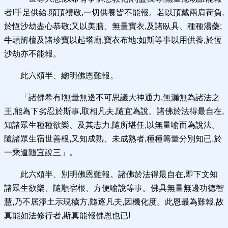
者!手足供給,頭頂禮敬,一切供養皆不能報。若以頂戴兩肩荷負,
於恆沙劫盡心恭敬;又以美膳、無量寶衣,及諸臥具、種種湯藥;
牛頭旃檀及諸珍寶以起塔廟,寶衣布地:如斯等事以用供養,於恆
沙劫亦不能報。
此六頌半、總明佛恩難報。
「諸佛希有!無量無邊不可思議大神通力,無漏無為諸法之
王,能為下劣忍於斯事,取相凡夫,隨宜為說。諸佛於法得最自在,
知諸眾生種種欲樂、及其志力,隨所堪任,以無量喻而為說法。
隨諸眾生宿世善根,又知成熟、未成熟者,種種籌量分別知已,於
一乘道隨宜說三」。
此六頌半、別明佛恩難報。諸佛於法得最自在,即下文知
諸眾生欲樂、隨順宿根、方便喻說等事。佛具無量無邊功德智
慧,乃不居淨土示現穢方,隨逐凡夫,因機化度。此恩最為難報,故
真能如法修行者,斯真能報佛恩也已!