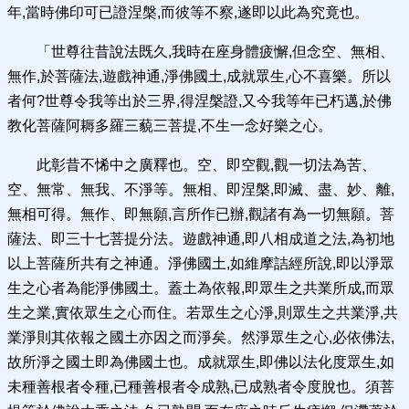
年,當時佛印可已證涅槃,而彼等不察,遂即以此為究竟也。
「世尊往昔說法既久,我時在座身體疲懈,但念空、無相、
無作,於菩薩法,遊戲神通,淨佛國土,成就眾生,心不喜樂。所以
者何?世尊令我等出於三界,得涅槃證,又今我等年已朽邁,於佛
教化菩薩阿耨多羅三藐三菩提,不生一念好樂之心。
此彰昔不悕中之廣釋也。空、即空觀,觀一切法為苦、
空、無常、無我、不淨等。無相、即涅槃,即滅、盡、妙、離,
無相可得。無作、即無願,言所作已辦,觀諸有為一切無願。菩
薩法、即三十七菩提分法。遊戲神通,即八相成道之法,為初地
以上菩薩所共有之神通。淨佛國土,如維摩詰經所說,即以淨眾
生之心者為能淨佛國土。蓋土為依報,即眾生之共業所成,而眾
生之業,實依眾生之心而住。若眾生之心淨,則眾生之共業淨,共
業淨則其依報之國土亦因之而淨矣。然淨眾生之心,必依佛法,
故所淨之國土即為佛國土也。成就眾生,即佛以法化度眾生,如
未種善根者令種,已種善根者令成熟,已成熟者令度脫也。須菩