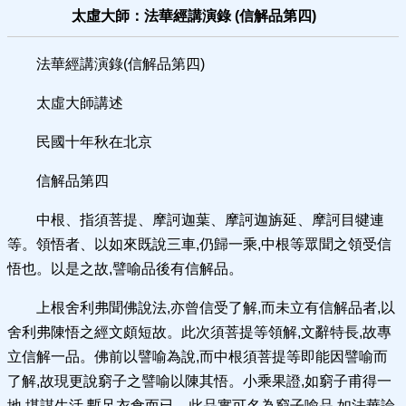
太虛大師：法華經講演錄 (信解品第四)
法華經講演錄(信解品第四)
太虛大師講述
民國十年秋在北京
信解品第四
中根、指須菩提、摩訶迦葉、摩訶迦旃延、摩訶目犍連
等。領悟者、以如來既說三車,仍歸一乘,中根等眾聞之領受信
悟也。以是之故,譬喻品後有信解品。
上根舍利弗聞佛說法,亦曾信受了解,而未立有信解品者,以
舍利弗陳悟之經文頗短故。此次須菩提等領解,文辭特長,故專
立信解一品。佛前以譬喻為說,而中根須菩提等即能因譬喻而
了解,故現更說窮子之譬喻以陳其悟。小乘果證,如窮子甫得一
地,堪謀生活,暫足衣食而已。此品實可名為窮子喻品,如法華論