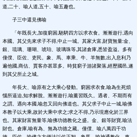
道,二十、喻人道,五十、喻五趣也。
子三中還見佛喻
「年既長大,加復窮困,馳騁四方以求衣食。漸漸遊行,遇向
本國。其父先來求子不得,中止一城。其家大富,財寶無量:金、
銀、琉璃、珊瑚、琥珀、玻璃珠等,其諸倉庫,悉皆盈溢。多有
僮僕、臣佐、吏民。象、馬、車乘、牛、羊無數,出入息利乃
遍他國,商估、賈客亦甚眾多。時貧窮子游諸聚落,經歷國邑,遂
到其父所止之城。
年長大、喻原有之大乘心發動。窮困求衣食,喻為生死煩
惱所逼迫,知求解脫。漸漸遊行,喻薰習既久。遇者、不期而有
之謂。遇向本國,喻忽又回向佛道也。其父求子中止一城,喻佛
本教子以大乘,故於大乘中求之;求之不得,乃示現應化於三界
也。其家財富無量等,喻佛功德教化之盛。金、銀等財寶,喻法
財也。倉庫,喻有為、無為功德之藏。僮僕、喻八萬四千功
德。臣佐、喻佛之方便法以佐正智。象馬、喻神通教化。車