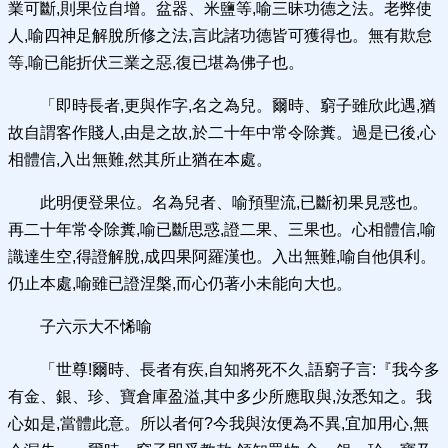
業可斷,則果位自增。盆器、米鹽等,喻三昧功德之法。老弊使
人,喻四神足解脫所修之法,言此諸功德皆可獲得也。無有欺怠
等,喻已能折伏三業之惡,復已堪為佛子也。
「即時長者,更與作字,名之為兒。爾時、窮子雖欣此遇,猶
故自謂客作賤人,由是之故,於二十年中常令除糞。過是已後,心
相體信,入出無難,然其所止猶在本處。
此明便登果位。名為兒者、喻預聖流,已斷初果見惑也。
再二十年常令除糞,喻已斷思惑,證二果、三果也。心相體信,喻
識達生空,得證解脫,成四果阿羅漢也。入出無難,喻自他俱利。
仍止本處,喻雖已證涅槃,而心仍著小未能向大也。
子六示大不悕喻
「世尊!爾時、長者有疾,自知將死不久,語窮子言:『我今多
有金、銀、珍、寶倉庫盈溢,其中多少所應取與,汝悉知之。我
心如是,當體此意。所以者何?今我與汝便為不異,宜加用心,無