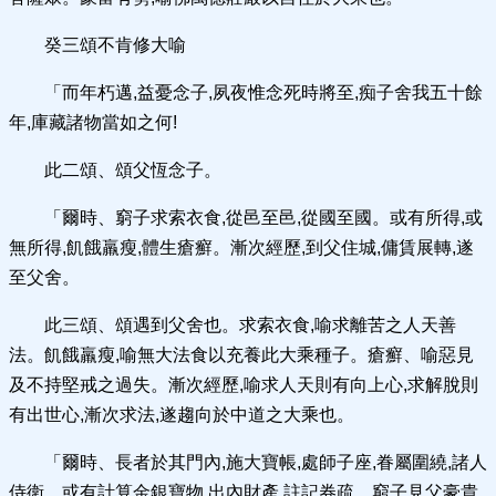
癸三頌不肯修大喻
「而年朽邁,益憂念子,夙夜惟念死時將至,痴子舍我五十餘
年,庫藏諸物當如之何!
此二頌、頌父恆念子。
「爾時、窮子求索衣食,從邑至邑,從國至國。或有所得,或
無所得,飢餓羸瘦,體生瘡癬。漸次經歷,到父住城,傭賃展轉,遂
至父舍。
此三頌、頌遇到父舍也。求索衣食,喻求離苦之人天善
法。飢餓羸瘦,喻無大法食以充養此大乘種子。瘡癬、喻惡見
及不持堅戒之過失。漸次經歷,喻求人天則有向上心,求解脫則
有出世心,漸次求法,遂趨向於中道之大乘也。
「爾時、長者於其門內,施大寶帳,處師子座,眷屬圍繞,諸人
侍衛。或有計算金銀寶物,出內財產,註記券疏。窮子見父豪貴