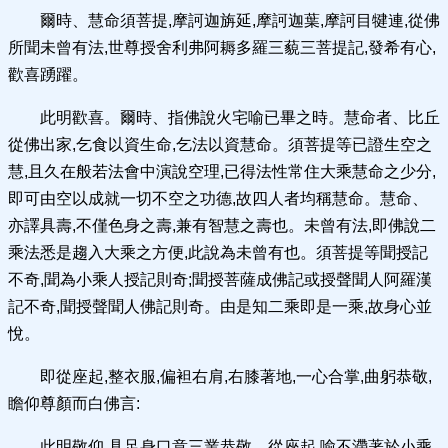
爾時、慧命須菩提,摩訶迦旃延,摩訶迦葉,摩訶目犍連,從佛
所聞未曾有法,世尊授舍利弗阿耨多羅三藐三菩提記,發希有心,
歡喜踴躍。
此明歡喜。爾時、指佛說火宅喻已畢之時。慧命者、比丘
從佛出家,乞食以資生命,乞法以資慧命。須菩提等已證生空之
慧,且久在般若法會中演說空理,已得法性常住大乘慧命之少分,
即可由空以成就一切不空之功德,故四人者均稱慧命。慧命、
亦譯具壽,不僅色身之壽,兼有智慧之壽也。未曾有法,即佛說二
乘法悉是趨入大乘之方便,此說為未曾有也。須菩提等聞授記
不奇,聞為小乘人授記則奇;聞授菩薩成佛記或授聲聞人阿羅漢
記不奇,聞授聲聞人佛記則奇。由是知二乘即是一乘,故身心並
悅。
即從座起,整衣服,偏袒右肩,右膝著地,一心合掌,曲躬恭敬,
瞻仰尊顏而白佛言:
此明敬仰,具足身口意三業恭敬。從座起,喻不滯著於小乘