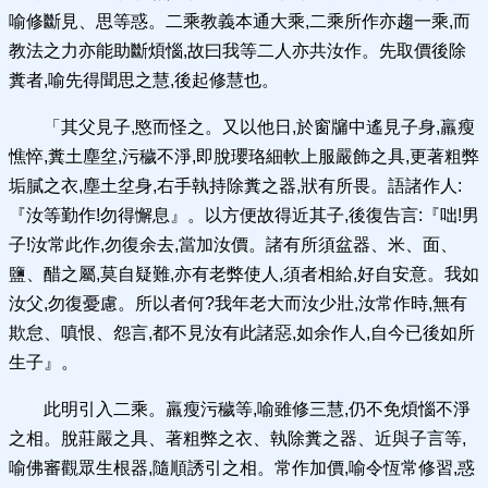
喻修斷見、思等惑。二乘教義本通大乘,二乘所作亦趨一乘,而
教法之力亦能助斷煩惱,故曰我等二人亦共汝作。先取價後除
糞者,喻先得聞思之慧,後起修慧也。
「其父見子,愍而怪之。又以他日,於窗牖中遙見子身,羸瘦
憔悴,糞土塵坌,污穢不淨,即脫瓔珞細軟上服嚴飾之具,更著粗弊
垢膩之衣,塵土坌身,右手執持除糞之器,狀有所畏。語諸作人:
『汝等勤作!勿得懈息』。以方便故得近其子,後復告言:『咄!男
子!汝常此作,勿復余去,當加汝價。諸有所須盆器、米、面、
鹽、醋之屬,莫自疑難,亦有老弊使人,須者相給,好自安意。我如
汝父,勿復憂慮。所以者何?我年老大而汝少壯,汝常作時,無有
欺怠、嗔恨、怨言,都不見汝有此諸惡,如余作人,自今已後如所
生子』。
此明引入二乘。羸瘦污穢等,喻雖修三慧,仍不免煩惱不淨
之相。脫莊嚴之具、著粗弊之衣、執除糞之器、近與子言等,
喻佛審觀眾生根器,隨順誘引之相。常作加價,喻令恆常修習,惑