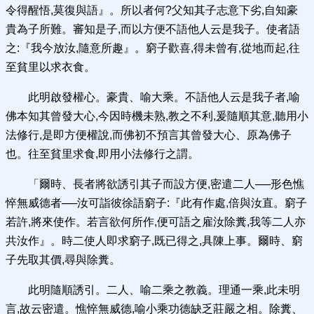
令得醒悟,莫復與語』。所以者何?父知其子志意下劣,自知豪
貴為子所難。審知是子,而以方便不語他人云是我子。使者語
之:『我今放汝,隨意所趣』。窮子歡喜,得未曾有,從地而起,往
至貧里以求衣食。
此明啟發權心。豪貴、喻大乘。不語他人云是我子者,喻
佛本知其曾發大心,今因時機未熟,教之不利,爰隨順其意,聽用小
法修行,是即方便權說,而佛初不預言其曾發大心、原為佛子
也。往至貧里求食,即用小法修行之謂。
「爾時、長者將欲誘引其子而設方便,密遣二人──形色憔
悴無威德者──汝可詣彼徐語窮子:『此有作處,倍與汝直。窮子
若許,將來使作。若言欲何所作,便可語之雇汝除糞,我等二人亦
共汝作』。時二使人即求窮子,既已得之,具陳上事。爾時、窮
子先取其價,尋與除糞。
此明隨順誘引。二人、喻二乘之教義。理通一乘,此未明
言,故云密遣。憔悴無威德,喻小乘功德缺乏莊嚴之相。除糞、