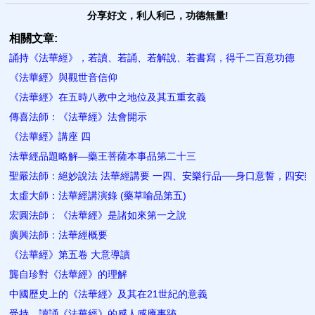
分享好文，利人利己，功德無量!
相關文章:
誦持《法華經》，若讀、若誦、若解說、若書寫，得千二百意功德
《法華經》與觀世音信仰
《法華經》在五時八教中之地位及其五重玄義
傳喜法師：《法華經》法會開示
《法華經》講座 四
法華經品題略解—藥王菩薩本事品第二十三
聖嚴法師：絕妙說法 法華經講要 一四、安樂行品──身口意誓，四安樂
太虛大師：法華經講演錄 (藥草喻品第五)
宏圓法師：《法華經》是諸如來第一之說
廣興法師：法華經概要
《法華經》第五卷 大意導讀
龔自珍對《法華經》的理解
中國歷史上的《法華經》及其在21世紀的意義
受持、讀誦《法華經》的感人感應事跡