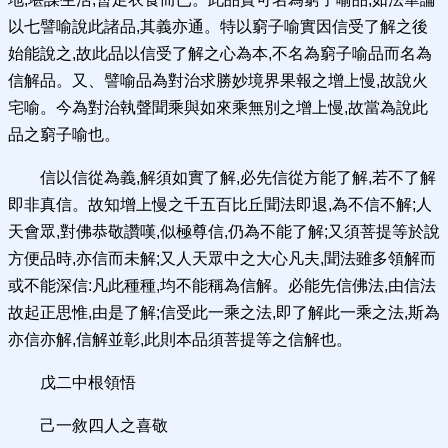
以七譬喻說此諸品,其義亦通。特以窮子喻實因信受了解之後
始能說之,故此品以信受了解之心為本,不名為窮子喻品而名為
信解品。又、譬喻品為對治求勝妙境界果報之增上慢,故說火
宅喻。今為對治執聲聞乘與如來乘無別之增上慢,故當為說此
品之窮子喻也。
信以信從為義,解須如實了解,必先信從方能了解,若不了解
即非真信。故知增上慢之千五百比丘聞法即退,為不信不解;人
天會眾,對佛恭敬讚嘆,似極尊信,仍為不能了解;又須菩提等於說
方便品時,亦信而未解;又人天眾中之大心凡夫,聞法雖多領解而
或不能深信:凡此種種,均不能稱為信解。必能先信佛法,由信法
故起正思惟,由是了解;信受此一乘之法,即了解此一乘之法,斯為
亦信亦解,信解並彰,此則本品須菩提等之信解也。
戊二中根領悟
己一敘四人之喜敬