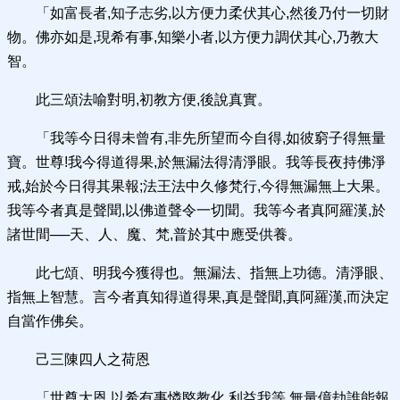
「如富長者,知子志劣,以方便力柔伏其心,然後乃付一切財
物。佛亦如是,現希有事,知樂小者,以方便力調伏其心,乃教大
智。
此三頌法喻對明,初教方便,後說真實。
「我等今日得未曾有,非先所望而今自得,如彼窮子得無量
寶。世尊!我今得道得果,於無漏法得清淨眼。我等長夜持佛淨
戒,始於今日得其果報;法王法中久修梵行,今得無漏無上大果。
我等今者真是聲聞,以佛道聲令一切聞。我等今者真阿羅漢,於
諸世間──天、人、魔、梵,普於其中應受供養。
此七頌、明我今獲得也。無漏法、指無上功德。清淨眼、
指無上智慧。言今者真知得道得果,真是聲聞,真阿羅漢,而決定
自當作佛矣。
己三陳四人之荷恩
「世尊大恩,以希有事憐愍教化,利益我等,無量億劫誰能報