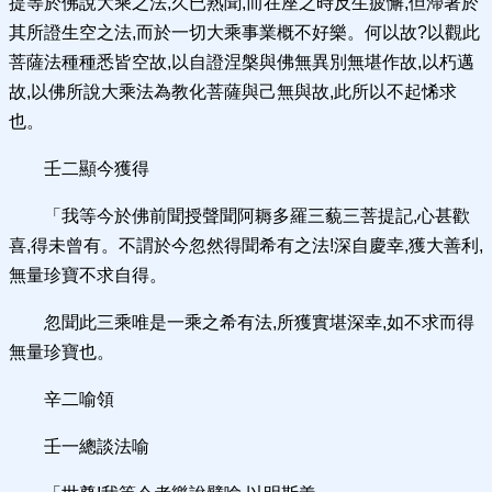
提等於佛說大乘之法,久已熟聞,而在座之時反生疲懈,但滯著於
其所證生空之法,而於一切大乘事業概不好樂。何以故?以觀此
菩薩法種種悉皆空故,以自證涅槃與佛無異別無堪作故,以朽邁
故,以佛所說大乘法為教化菩薩與己無與故,此所以不起悕求
也。
壬二顯今獲得
「我等今於佛前聞授聲聞阿耨多羅三藐三菩提記,心甚歡
喜,得未曾有。不謂於今忽然得聞希有之法!深自慶幸,獲大善利,
無量珍寶不求自得。
忽聞此三乘唯是一乘之希有法,所獲實堪深幸,如不求而得
無量珍寶也。
辛二喻領
壬一總談法喻