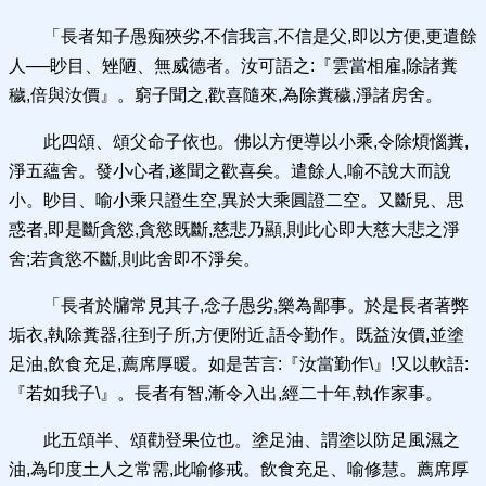
「長者知子愚痴狹劣,不信我言,不信是父,即以方便,更遣餘
人──眇目、矬陋、無威德者。汝可語之:『雲當相雇,除諸糞
穢,倍與汝價』。窮子聞之,歡喜隨來,為除糞穢,淨諸房舍。
此四頌、頌父命子依也。佛以方便導以小乘,令除煩惱糞,
淨五蘊舍。發小心者,遂聞之歡喜矣。遣餘人,喻不說大而說
小。眇目、喻小乘只證生空,異於大乘圓證二空。又斷見、思
惑者,即是斷貪慾,貪慾既斷,慈悲乃顯,則此心即大慈大悲之淨
舍;若貪慾不斷,則此舍即不淨矣。
「長者於牖常見其子,念子愚劣,樂為鄙事。於是長者著弊
垢衣,執除糞器,往到子所,方便附近,語令勤作。既益汝價,並塗
足油,飲食充足,薦席厚暖。如是苦言:『汝當勤作\』!又以軟語:
『若如我子\』。長者有智,漸令入出,經二十年,執作家事。
此五頌半、頌勸登果位也。塗足油、謂塗以防足風濕之
油,為印度土人之常需,此喻修戒。飲食充足、喻修慧。薦席厚