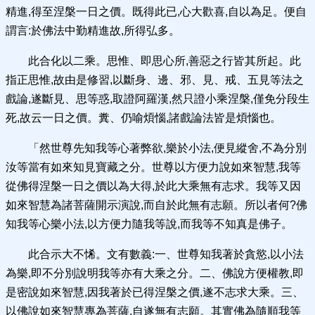
精進,得至涅槃一日之價。既得此已,心大歡喜,自以為足。便自
謂言:於佛法中勤精進故,所得弘多。
此合化以二乘。思惟、即思心所,善惡之行皆其所起。此
指正思惟,故由是修習,以斷身、邊、邪、見、戒、五見等法之
戲論,遂斷見、思等惑,取證阿羅漢,然只證小乘涅槃,僅免分段生
死,故云一日之價。糞、仍喻煩惱,諸戲論法皆是煩惱也。
「然世尊先知我等心著弊欲,樂於小法,便見縱舍,不為分別
汝等當有如來知見寶藏之分。世尊以方便力說如來智慧,我等
從佛得涅槃一日之價以為大得,於此大乘無有志求。我等又因
如來智慧為諸菩薩開示演說,而自於此無有志願。所以者何?佛
知我等心樂小法,以方便力隨我等說,而我等不知真是佛子。
此合示大不悕。文有數義:一、世尊知我著於貪慾,以小法
為樂,即不分別說明我等亦有大乘之分。二、佛說方便權教,即
是密說如來智慧,因我著於已得涅槃之價,遂不志求大乘。三、
以佛說如來智慧專為菩薩,自遂無有志願。其實佛為隨順我等