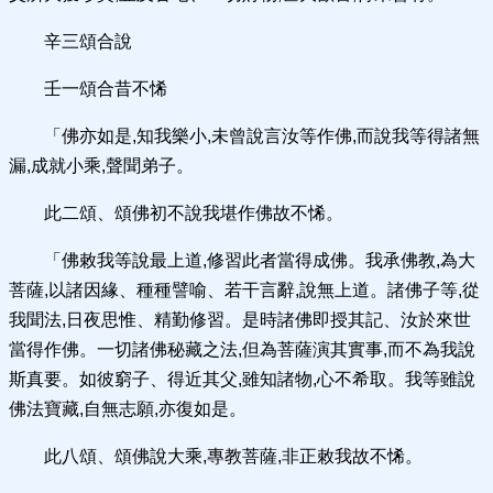
辛三頌合說
壬一頌合昔不悕
「佛亦如是,知我樂小,未曾說言汝等作佛,而說我等得諸無
漏,成就小乘,聲聞弟子。
此二頌、頌佛初不說我堪作佛故不悕。
「佛敕我等說最上道,修習此者當得成佛。我承佛教,為大
菩薩,以諸因緣、種種譬喻、若干言辭,說無上道。諸佛子等,從
我聞法,日夜思惟、精勤修習。是時諸佛即授其記、汝於來世
當得作佛。一切諸佛秘藏之法,但為菩薩演其實事,而不為我說
斯真要。如彼窮子、得近其父,雖知諸物,心不希取。我等雖說
佛法寶藏,自無志願,亦復如是。
此八頌、頌佛說大乘,專教菩薩,非正敕我故不悕。