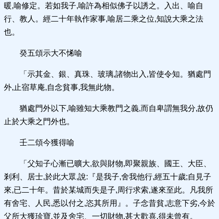
暖,喻修定。若如我子,喻許為相似佛子以誘之。入出、喻自
行、教人。經二十年執作家事,喻居二乘之位,知說大乘之法
也。
癸五頌示大不悕喻
「示其金、銀、真珠、玻璃,諸物出入,皆使令知。猶處門
外,止宿草庵,自念貧事,我無此物。
猶處門外以下,喻雖知大乘教門之義,而自卑謂無我分,故仍
止於大乘之門外也。
壬二頌今獲得喻
「父知子心漸已曠大,欲與財物,即聚親族、國王、大臣、
剎利、居士,於此大眾,說:『是我子,舍我他行,經五十歲;自見子
來,已二十年。昔於某城而失是子,周行求索,遂來至此。凡我所
有舍宅、人民,悉以付之,恣其所用』。子念昔貧,志意下劣,今於
父所大獲珍寶,並及舍宅、一切財物,甚大歡喜,得未曾有。