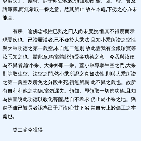
令漏失』。爾時、窮子即受教敕,領知眾物,金、銀、珍、寶及
諸庫藏,而無希取一餐之意。然其所止,故在本處,下劣之心亦未
能舍。
有疾、喻佛念根性已熟之四人尚未度脫,懼其不得度而示
現憂疾也。已證羅漢者,已不疑於大乘法,且知小乘所證之空性
與大乘功德之第一義空,本自無二無別,故此雲我有金銀珍寶等
汝悉知之也。體此意,喻當體此領受各功德之意。今我與汝便
為不異者,喻小乘、大乘終唯一乘。蓋小乘專取生空之門,大乘
則等取生空、法空之門,然小乘所證之真如法性,則與大乘所證
之第一義空及所免之分段生死,初無所異,此不異之義也。故所
有自利利他之功德,當勿漏失。領知、即領取一切佛功德,且知
為佛宣說此功德以教化菩薩,然自不希求,仍止於小乘之地。猶
窮子雖已被長者認為己子,而仍心甘下劣,常自安止於傭工之本
處也。
癸二喻今獲得