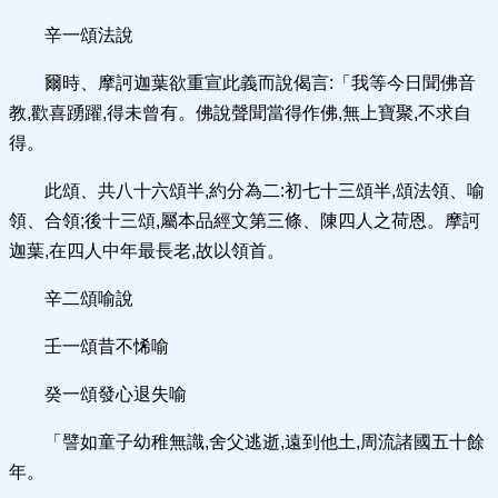
辛一頌法說
爾時、摩訶迦葉欲重宣此義而說偈言:「我等今日聞佛音
教,歡喜踴躍,得未曾有。佛說聲聞當得作佛,無上寶聚,不求自
得。
此頌、共八十六頌半,約分為二:初七十三頌半,頌法領、喻
領、合領;後十三頌,屬本品經文第三條、陳四人之荷恩。摩訶
迦葉,在四人中年最長老,故以領首。
辛二頌喻說
壬一頌昔不悕喻
癸一頌發心退失喻
「譬如童子幼稚無識,舍父逃逝,遠到他土,周流諸國五十餘
年。