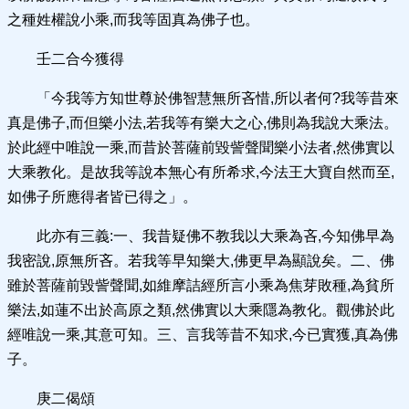
之種姓權說小乘,而我等固真為佛子也。
壬二合今獲得
「今我等方知世尊於佛智慧無所吝惜,所以者何?我等昔來
真是佛子,而但樂小法,若我等有樂大之心,佛則為我說大乘法。
於此經中唯說一乘,而昔於菩薩前毀訾聲聞樂小法者,然佛實以
大乘教化。是故我等說本無心有所希求,今法王大寶自然而至,
如佛子所應得者皆已得之」。
此亦有三義:一、我昔疑佛不教我以大乘為吝,今知佛早為
我密說,原無所吝。若我等早知樂大,佛更早為顯說矣。二、佛
雖於菩薩前毀訾聲聞,如維摩詰經所言小乘為焦芽敗種,為貧所
樂法,如蓮不出於高原之類,然佛實以大乘隱為教化。觀佛於此
經唯說一乘,其意可知。三、言我等昔不知求,今已實獲,真為佛
子。
庚二偈頌