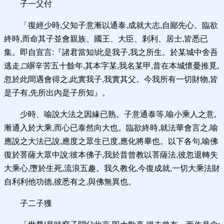
子一父付
「復經少時,父知子意漸以通泰,成就大志,自鄙先心。臨欲
終時,而命其子並會親族、國王、大臣、剎利、居士,皆悉已
集。即自宣言:『諸君當知!此是我子,我之所生。於某城中舍吾
逃走,□竮辛苦五十餘年,其本字某,我名某甲,昔在本城懷憂推覓,
忽於此間遇會得之,此實我子,我實其父。今我所有一切財物,皆
是子有,先所出內是子所知』。
少時、喻說大法之因緣已熟。子意通泰等,喻小乘人之意,
漸通入於大乘,而心已泰然向大也。臨欲終時,就法華會言之,喻
應說之大法已說,應度之眾生已度,應化將畢也。以下各句,喻佛
復於菩薩大眾中說:彼本佛子,我於昔曾教以菩薩法,彼忽退轉失
大乘心,墮於生死,流浪五趣。我久教化,今復成就,一切大乘法財
自利利他功德,彼悉有之,與佛無異也。
子二子獲