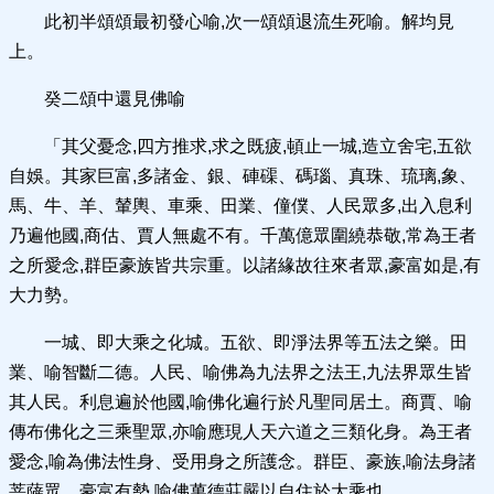
此初半頌頌最初發心喻,次一頌頌退流生死喻。解均見
上。
癸二頌中還見佛喻
「其父憂念,四方推求,求之既疲,頓止一城,造立舍宅,五欲
自娛。其家巨富,多諸金、銀、硨磲、碼瑙、真珠、琉璃,象、
馬、牛、羊、輦輿、車乘、田業、僮僕、人民眾多,出入息利
乃遍他國,商估、賈人無處不有。千萬億眾圍繞恭敬,常為王者
之所愛念,群臣豪族皆共宗重。以諸緣故往來者眾,豪富如是,有
大力勢。
一城、即大乘之化城。五欲、即淨法界等五法之樂。田
業、喻智斷二德。人民、喻佛為九法界之法王,九法界眾生皆
其人民。利息遍於他國,喻佛化遍行於凡聖同居土。商賈、喻
傳布佛化之三乘聖眾,亦喻應現人天六道之三類化身。為王者
愛念,喻為佛法性身、受用身之所護念。群臣、豪族,喻法身諸
菩薩眾。豪富有勢,喻佛萬德莊嚴以自住於大乘也。