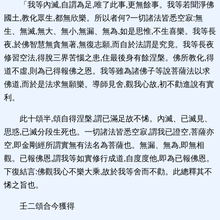
「我等內滅,自謂為足,唯了此事,更無餘事。我等若聞淨佛
國土,教化眾生,都無欣樂。所以者何?一切諸法皆悉空寂:無
生、無滅,無大、無小,無漏、無為,如是思惟,不生喜樂。我等長
夜,於佛智慧無貪無著,無復志願,而自於法謂是究竟。我等長夜
修習空法,得脫三界苦惱之患,住最後身有餘涅槃。佛所教化,得
道不虛,則為已得報佛之恩。我等雖為諸佛子等說菩薩法以求
佛道,而於是法求無願樂。導師見舍,觀我心故,初不勸進說有實
利。
此十頌半,頌自得涅槃,謂已滿足故不悕。內滅、已滅見、
思惑,已滅分段生死也。一切諸法皆悉空寂,謂我已證空,菩薩亦
空,即金剛經所謂實無有法名為菩薩也。無漏、無為,即無相
觀。已報佛恩,謂我等如實修行成道,自度度他,即為已報佛恩。
下復結言:佛觀我心不樂大乘,故於我等舍而不勸。此總釋其不
悕之旨也。
壬二頌合今獲得