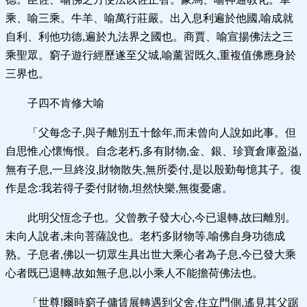
乘、喻三乘。牛羊、喻萬行莊嚴。出入息利遍於他國,喻成就
自利、利他功德,遍於九法界之國也。商賈、喻宣揚佛法之三
乘聖眾。窮子遊行經歷遂至父城,喻薰習既久,重複值佛應身於
三界也。
子四不肯修大喻
「父每念子,與子離別五十餘年,而未曾向人說如此事。但
自思惟,心懷悔恨。自念老朽,多有財物,金、銀、珍寶倉庫盈溢,
無有子息,一旦終沒,財物散失,無所委付,是以殷勤每憶其子。復
作是念:我若得子委付財物,坦然快樂,無復憂慮。
此明父恆念子也。父曾教子發大心,今已退轉,故曰離別。
未向人說者,未向菩薩說也。老朽多財物等,喻佛自身功德成
熟。子息者,佛以一切眾生具出世大乘心者為子息,今已發大乘
心者既已退轉,故如無子息,以小乘人不能擔荷佛法也。
「世尊!爾時窮子傭賃展轉遇到父舍,住立門側,遙見其父踞