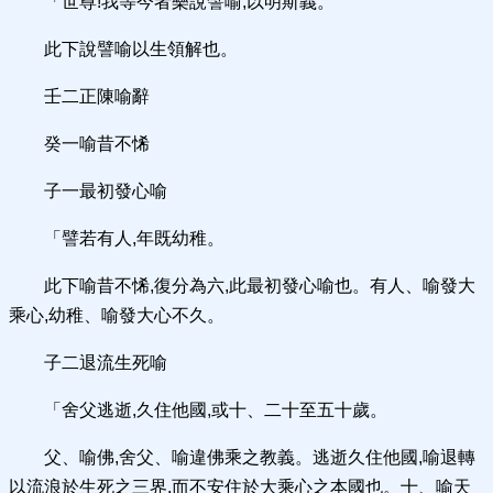
「世尊!我等今者樂說譬喻,以明斯義。
此下說譬喻以生領解也。
壬二正陳喻辭
癸一喻昔不悕
子一最初發心喻
「譬若有人,年既幼稚。
此下喻昔不悕,復分為六,此最初發心喻也。有人、喻發大
乘心,幼稚、喻發大心不久。
子二退流生死喻
「舍父逃逝,久住他國,或十、二十至五十歲。
父、喻佛,舍父、喻違佛乘之教義。逃逝久住他國,喻退轉
以流浪於生死之三界,而不安住於大乘心之本國也。十、喻天