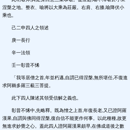
涅槃之地。整衣、喻將以大乘為莊嚴。右肩、右膝,喻降伏小
乘也。
己二申四人之領述
庚一長行
辛一法領
壬一彰昔不悕
「我等居僧之首,年並朽邁,自謂已得涅槃,無所堪任,不復進
求阿耨多羅三藐三菩提。
此下四人陳述其領受信解之義也。
彰昔不悕中,先略釋。既為憎之上首,年復長老,又已證阿羅
漢果,自謂與佛同得涅槃,復自信不能更作何事。以此種種,故更
無進求妙覺之心。蓋此四人證阿羅漢果頗早,在佛成道後之數