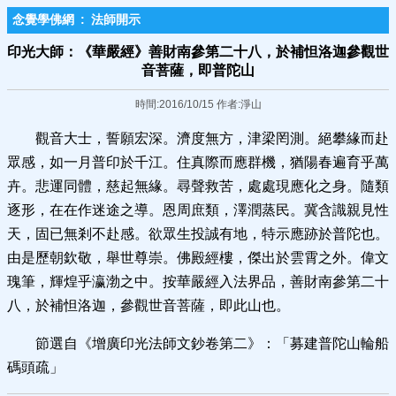
念覺學佛網
:
法師開示
印光大師：《華嚴經》善財南參第二十八，於補怛洛迦參觀世
音菩薩，即普陀山
時間:2016/10/15 作者:淨山
觀音大士，誓願宏深。濟度無方，津梁罔測。絕攀緣而赴
眾感，如一月普印於千江。住真際而應群機，猶陽春遍育乎萬
卉。悲運同體，慈起無緣。尋聲救苦，處處現應化之身。隨類
逐形，在在作迷途之導。恩周庶類，澤潤蒸民。冀含識親見性
天，固已無剎不赴感。欲眾生投誠有地，特示應跡於普陀也。
由是歷朝欽敬，舉世尊崇。佛殿經樓，傑出於雲霄之外。偉文
瑰筆，輝煌乎瀛渤之中。按華嚴經入法界品，善財南參第二十
八，於補怛洛迦，參觀世音菩薩，即此山也。
節選自《增廣印光法師文鈔卷第二》：「募建普陀山輪船
碼頭疏」