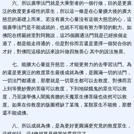
六、所以廣學法門就是大乘聖者的一個行做，目的是更廣
泛的救度更多樣性的眾生，所以這一條是在心量擴大後的廣大
慈悲的基礎上而來。若沒有廣大心量沒有這個大慈悲的心，這
個廣學法門是不能成就的，也就不可能有努力學習的動力。如
佛陀在楞嚴經里對阿難說，這25個圓通法門我是已經挨個走
過了，都是能走得通的，但是對你而言還是選擇一個契合你的
才好，對佛陀這樣的話來說叫做四無畏心 其中的說法無畏。
七、能擴大心量提升慈悲，才能更努力的去學習法門。為
的還是更廣泛的救度眾生最後成就為佛，是圓滿一切的法門，
一切法門都通達，那麼就是一切眾生都可以去救度。對佛而言
上到等覺妙覺的菩薩可以救度，下到地獄餓鬼的眾生可以救
度，乃至讓學佛人聞風喪膽的天魔眾生佛菩薩也依然可以救
度。如果在你救度的版圖裡缺了某塊，某類眾生不能救，那麼
還不能成佛。
八、所以成就為佛，是為更好更圓滿更究竟的救度眾生，
這樣的話，這4條就算是簡單的貫穿完了。