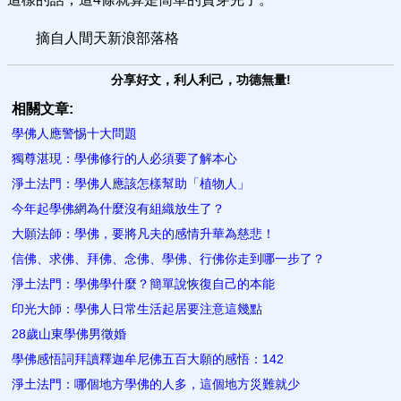
摘自人間天新浪部落格
分享好文，利人利己，功德無量!
相關文章:
學佛人應警惕十大問題
獨尊湛現：學佛修行的人必須要了解本心
淨土法門：學佛人應該怎樣幫助「植物人」
今年起學佛網為什麼沒有組織放生了？
大願法師：學佛，要將凡夫的感情升華為慈悲！
信佛、求佛、拜佛、念佛、學佛、行佛你走到哪一步了？
淨土法門：學佛學什麼？簡單說恢復自己的本能
印光大師：學佛人日常生活起居要注意這幾點
28歲山東學佛男徵婚
學佛感悟詞拜讀釋迦牟尼佛五百大願的感悟：142
淨土法門：哪個地方學佛的人多，這個地方災難就少