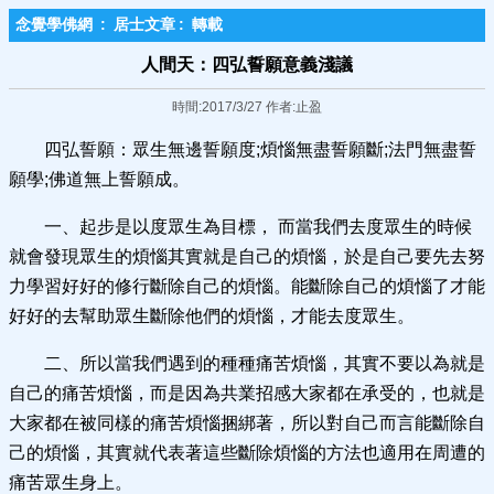
念覺學佛網
:
居士文章
:
轉載
人間天：四弘誓願意義淺議
時間:2017/3/27 作者:止盈
四弘誓願：眾生無邊誓願度;煩惱無盡誓願斷;法門無盡誓
願學;佛道無上誓願成。
一、起步是以度眾生為目標， 而當我們去度眾生的時候
就會發現眾生的煩惱其實就是自己的煩惱，於是自己要先去努
力學習好好的修行斷除自己的煩惱。能斷除自己的煩惱了才能
好好的去幫助眾生斷除他們的煩惱，才能去度眾生。
二、所以當我們遇到的種種痛苦煩惱，其實不要以為就是
自己的痛苦煩惱，而是因為共業招感大家都在承受的，也就是
大家都在被同樣的痛苦煩惱捆綁著，所以對自己而言能斷除自
己的煩惱，其實就代表著這些斷除煩惱的方法也適用在周遭的
痛苦眾生身上。