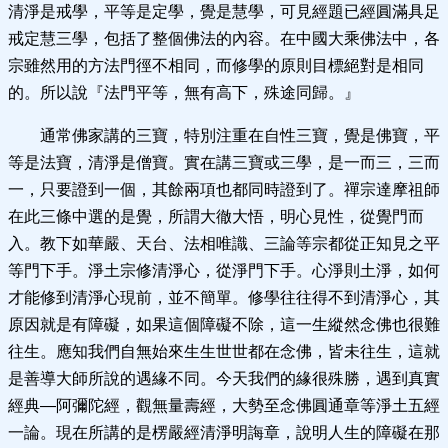
清淨是戒學，平等是定學，覺是慧學，可見經題已經圓滿具足
戒定慧三學，包括了整個佛法的內容。在中國大乘佛法中，各
宗雖然用的方法門徑不相同，而修學的原則目標絕對是相同
的。所以說『法門平等，無有高下，殊途同歸。』
通常佛家講的三寶，特別注重在自性三寶，覺是佛寶，平
等是法寶，清淨是僧寶。實在講三寶或三學，是一而三，三而
一，只要證到一個，其餘兩項也都同時證到了。禪宗達摩祖師
在此三條中選的是覺，所謂大徹大悟，明心見性，從覺門而
入。教下如華嚴、天台、法相唯識、三論等宗都從正知見之平
等門下手。淨土宗修清淨心，從淨門下手。心淨則土淨，如何
才能修到清淨心現前，並不簡單。修學往往得不到清淨心，其
原因就是有障礙，如果這個障礙不除，這一生縱然念佛也很難
往生。應知我們自無始來生生世世都在念佛，皆未往生，這就
是善導大師所說的遇緣不同。今天我們的緣很殊勝，遇到真實
經典—阿彌陀經，觀無量壽經，大勢至念佛圓通章等淨土五經
一論。現在所講的是楞嚴經清淨明誨章，說明人生的障礙在那