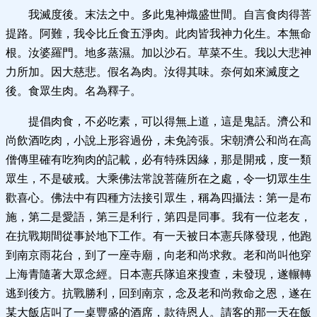
我滅度後。末法之中。多此鬼神熾盛世間。自言食肉得菩
提路。阿難，我令比丘食五淨肉。此肉皆我神力化生。本無命
根。汝婆羅門。地多蒸濕。加以沙石。草菜不生。我以大悲神
力所加。因大慈悲。假名為肉。汝得其味。奈何如來滅度之
後。食眾生肉。名為釋子。
提倡肉食，不必吃素，可以得無上道，這是鬼話。濟公和
尚飲酒吃肉，小說上形容過份，未免誇張。宋朝濟公和尚在高
僧傳里確有吃狗肉的記載，必有特殊因緣，那是開戒，度一類
眾生，不是破戒。大乘佛法常說菩薩所在之處，令一切眾生生
歡喜心。佛法中有四種方法接引眾生，稱為四攝法：第一是布
施，第二是愛語，第三是利行，第四是同事。我有一位老友，
在抗戰期間從事於地下工作。有一天被日本憲兵隊發現，他跑
到南京雨花台，到了一座寺廟，向老和尚求救。老和尚叫他穿
上海青隨著大眾念經。日本憲兵隊追來搜查，未發現，遂輾轉
逃到後方。抗戰勝利，回到南京，念及老和尚救命之恩，遂在
某大飯店叫了一桌豐盛的酒席，款待恩人。請客的那一天在飯