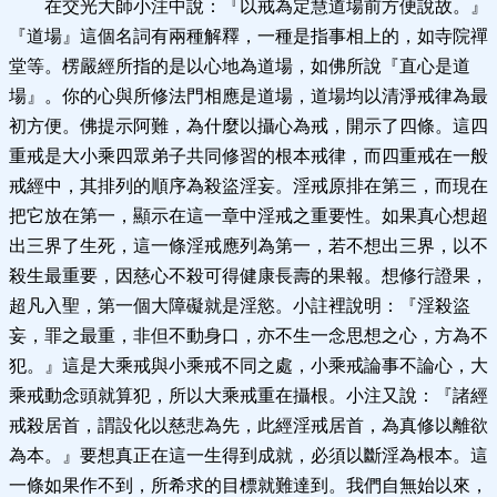
在交光大師小注中說：『以戒為定慧道場前方便說故。』
『道場』這個名詞有兩種解釋，一種是指事相上的，如寺院禪
堂等。楞嚴經所指的是以心地為道場，如佛所說『直心是道
場』。你的心與所修法門相應是道場，道場均以清淨戒律為最
初方便。佛提示阿難，為什麼以攝心為戒，開示了四條。這四
重戒是大小乘四眾弟子共同修習的根本戒律，而四重戒在一般
戒經中，其排列的順序為殺盜淫妄。淫戒原排在第三，而現在
把它放在第一，顯示在這一章中淫戒之重要性。如果真心想超
出三界了生死，這一條淫戒應列為第一，若不想出三界，以不
殺生最重要，因慈心不殺可得健康長壽的果報。想修行證果，
超凡入聖，第一個大障礙就是淫慾。小註裡說明：『淫殺盜
妄，罪之最重，非但不動身口，亦不生一念思想之心，方為不
犯。』這是大乘戒與小乘戒不同之處，小乘戒論事不論心，大
乘戒動念頭就算犯，所以大乘戒重在攝根。小注又說：『諸經
戒殺居首，謂設化以慈悲為先，此經淫戒居首，為真修以離欲
為本。』要想真正在這一生得到成就，必須以斷淫為根本。這
一條如果作不到，所希求的目標就難達到。我們自無始以來，