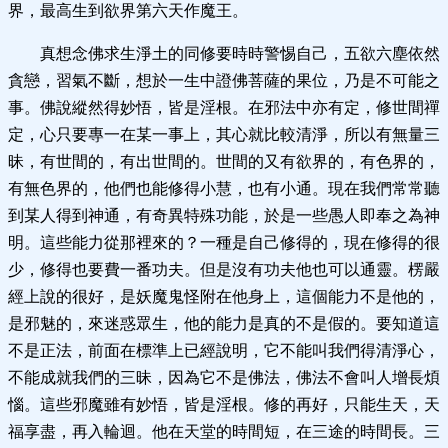
界，最高生到欲界第六天作魔王。
真想念佛求生淨土的同修要時時警惕自己，五欲六塵依然
貪戀，習氣不斷，想於一生中證佛菩薩的果位，乃是不可能之
事。佛說縱然得妙悟，皆是淫根。在邪法中亦有定，修世間禪
定，心只要專一在某一事上，其心就比較清淨，所以有無量三
昧，有世間的，有出世間的。世間的又有欲界的，有色界的，
有無色界的，他們也能修得小慧，也有小通。現在我們常常聽
到某人得到神通，有奇異特殊功能，於是一些愚人即奉之為神
明。這些能力從那裡來的？一種是自己修得的，現在修得的很
少，修得也要費一番功夫。但是沒有功夫他也可以通靈。楞嚴
經上說的很好，是妖魔鬼怪附在他身上，這個能力不是他的，
是邪魅的，來迷惑眾生，他的能力是真的不是假的。要知道這
不是正法，前面在標準上已經說明，它不能叫我們得清淨心，
不能成就我們的三昧，因為它不是佛法，佛法不會叫人增長煩
惱。這些邪魔雖有妙悟，皆是淫根。修的再好，只能生天，天
福享盡，再入輪迴。他在天堂的時間短，在三途的時間長。三