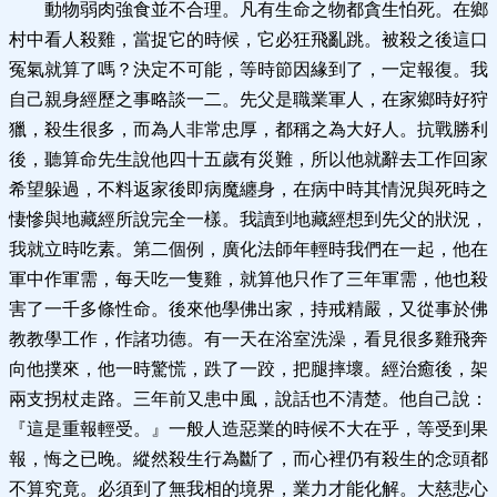
動物弱肉強食並不合理。凡有生命之物都貪生怕死。在鄉
村中看人殺雞，當捉它的時候，它必狂飛亂跳。被殺之後這口
冤氣就算了嗎？決定不可能，等時節因緣到了，一定報復。我
自己親身經歷之事略談一二。先父是職業軍人，在家鄉時好狩
獵，殺生很多，而為人非常忠厚，都稱之為大好人。抗戰勝利
後，聽算命先生說他四十五歲有災難，所以他就辭去工作回家
希望躲過，不料返家後即病魔纏身，在病中時其情況與死時之
悽慘與地藏經所說完全一樣。我讀到地藏經想到先父的狀況，
我就立時吃素。第二個例，廣化法師年輕時我們在一起，他在
軍中作軍需，每天吃一隻雞，就算他只作了三年軍需，他也殺
害了一千多條性命。後來他學佛出家，持戒精嚴，又從事於佛
教教學工作，作諸功德。有一天在浴室洗澡，看見很多雞飛奔
向他撲來，他一時驚慌，跌了一跤，把腿摔壞。經治癒後，架
兩支拐杖走路。三年前又患中風，說話也不清楚。他自己說：
『這是重報輕受。』一般人造惡業的時候不大在乎，等受到果
報，悔之已晚。縱然殺生行為斷了，而心裡仍有殺生的念頭都
不算究竟。必須到了無我相的境界，業力才能化解。大慈悲心