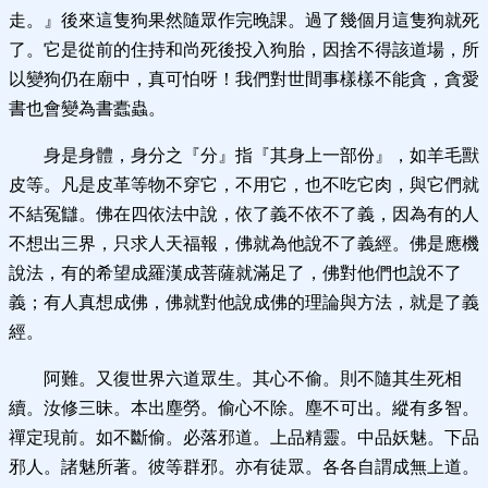
走。』後來這隻狗果然隨眾作完晚課。過了幾個月這隻狗就死
了。它是從前的住持和尚死後投入狗胎，因捨不得該道場，所
以變狗仍在廟中，真可怕呀！我們對世間事樣樣不能貪，貪愛
書也會變為書蠹蟲。
身是身體，身分之『分』指『其身上一部份』，如羊毛獸
皮等。凡是皮革等物不穿它，不用它，也不吃它肉，與它們就
不結冤讎。佛在四依法中說，依了義不依不了義，因為有的人
不想出三界，只求人天福報，佛就為他說不了義經。佛是應機
說法，有的希望成羅漢成菩薩就滿足了，佛對他們也說不了
義；有人真想成佛，佛就對他說成佛的理論與方法，就是了義
經。
阿難。又復世界六道眾生。其心不偷。則不隨其生死相
續。汝修三昧。本出塵勞。偷心不除。塵不可出。縱有多智。
禪定現前。如不斷偷。必落邪道。上品精靈。中品妖魅。下品
邪人。諸魅所著。彼等群邪。亦有徒眾。各各自謂成無上道。