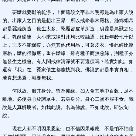
要斷就要斷的乾淨，上面這段文字非常明顯是為出家人說
的。出家人之目的是想出三界，所以戒條非常嚴格。絲綿絹帛
都是蠶絲所造，殺生太多。靴履皆皮革所造，裘毳是鳥獸之細
毛。乳酪醍酬，大小乘戒律對此均比較融通，比丘年齡七十以
上，非皮不能保暖，亦無其他代用品，可著皮衣。惟此經比較
嚴格，斷的很徹底，重在斷緣，雖有種子而無惡緣，則種子亦
無發生之機會。有人問戒律清淨就不要還債嗎？確實如此。如
還有『我』在，冤家債主都能找到我。佛說的都是事實真相，
若真想逃避，就要無我。
何以故。服其身分。皆為彼緣。如人食其地中百穀，足不
離地。必使身心於諸眾生。若身身分。身心二塗不服不食。我
說是人真解脫者。如我此說。名為佛說。不如此說。即波旬
說。
現在人都不明因果恩怨，也不信因果報應，不是怕不怕信