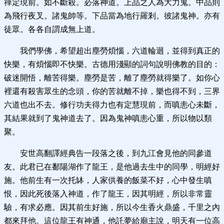
禪定現前。如不斷殺。必落神道。上品之人為大力鬼。中品則
為飛行夜叉。諸鬼帥等。下品當為地行羅剎。彼諸鬼神。亦有
徒眾。各各自謂成無上道。
我們學佛，希望超出塵勞煩惱，六道輪迴，並得到真正的
快樂，有煩惱即不快樂。古德用淺顯的詞句說明佛教的目的：
破迷開悟，離苦得樂。塵勞是苦，離了塵勞就得樂了。如你心
裡還有殺害眾生的念頭，你的苦就離不掉，樂也得不到，三界
六道也出不去。修行功夫得力也有定慧現前，而嗔恚心未斷，
其結果就到了鬼神道去了。因為鬼神嗔恚心重，所以物以類
聚。
安世高翻譯經典告一段落之後，到九江會見他的同參道
友。此君已在鄱陽湖作了龍王，是他過去生中的同學，明經好
施。他前生有一次托缽，人家供養的飯菜不好，心中發生嗔
恨，因此死後落入神道，作了龍王，因其明經，所以非常靈
驗，有求必應。因其前生好施，所以今生香火鼎盛，千里之內
都來拜他。這位龍王有神通，他託夢給廟主說，明天有一位高