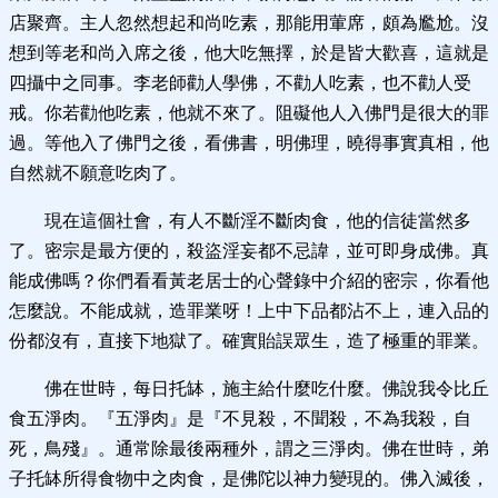
店聚齊。主人忽然想起和尚吃素，那能用葷席，頗為尷尬。沒
想到等老和尚入席之後，他大吃無擇，於是皆大歡喜，這就是
四攝中之同事。李老師勸人學佛，不勸人吃素，也不勸人受
戒。你若勸他吃素，他就不來了。阻礙他人入佛門是很大的罪
過。等他入了佛門之後，看佛書，明佛理，曉得事實真相，他
自然就不願意吃肉了。
現在這個社會，有人不斷淫不斷肉食，他的信徒當然多
了。密宗是最方便的，殺盜淫妄都不忌諱，並可即身成佛。真
能成佛嗎？你們看看黃老居士的心聲錄中介紹的密宗，你看他
怎麼說。不能成就，造罪業呀！上中下品都沾不上，連入品的
份都沒有，直接下地獄了。確實貽誤眾生，造了極重的罪業。
佛在世時，每日托缽，施主給什麼吃什麼。佛說我令比丘
食五淨肉。『五淨肉』是『不見殺，不聞殺，不為我殺，自
死，鳥殘』。通常除最後兩種外，謂之三淨肉。佛在世時，弟
子托缽所得食物中之肉食，是佛陀以神力變現的。佛入滅後，