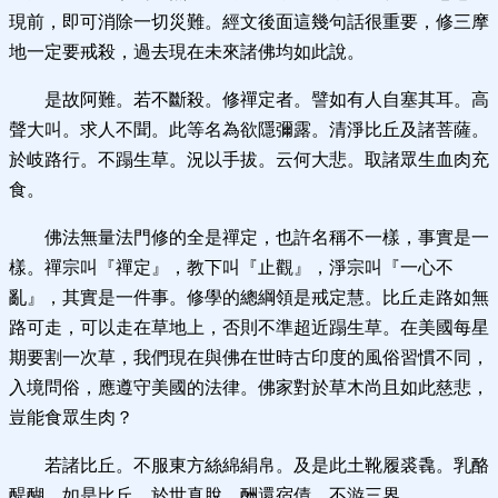
現前，即可消除一切災難。經文後面這幾句話很重要，修三摩
地一定要戒殺，過去現在未來諸佛均如此說。
是故阿難。若不斷殺。修禪定者。譬如有人自塞其耳。高
聲大叫。求人不聞。此等名為欲隱彌露。清淨比丘及諸菩薩。
於岐路行。不蹋生草。況以手拔。云何大悲。取諸眾生血肉充
食。
佛法無量法門修的全是禪定，也許名稱不一樣，事實是一
樣。禪宗叫『禪定』，教下叫『止觀』，淨宗叫『一心不
亂』，其實是一件事。修學的總綱領是戒定慧。比丘走路如無
路可走，可以走在草地上，否則不準超近蹋生草。在美國每星
期要割一次草，我們現在與佛在世時古印度的風俗習慣不同，
入境問俗，應遵守美國的法律。佛家對於草木尚且如此慈悲，
豈能食眾生肉？
若諸比丘。不服東方絲綿絹帛。及是此土靴履裘毳。乳酪
醍醐。如是比丘。於世真脫。酬還宿債。不游三界。