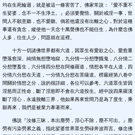
均在生死輪迴，就是被這一條害苦了。佛家常說：『愛不重不
生娑婆，念不一不生淨土。』必須要覺悟。關於戒淫一事，世
間人不願意聽，也不愛聽。倘若他還沒有出離之心，對於這種
事還有貪念，縱使他一天念十萬聲佛也不能往生，為什麼念佛
人多，往生人少，問題就在這裡。
十方一切諸佛世界都有六道，因眾生有愛欲之心。愛愈重
墮落愈深。純情無想墮地獄，九分情一分想墮餓鬼，八分情二
分想墮畜生，六分情四分想在阿修羅道，情想各半在人道，四
分情六分想在天道，一分情九分想在菩薩道。楞嚴經第八卷中
間關於情想之分，說的很詳細，各位可以參考。六道眾生皆因
淫慾而正性命，斷了淫慾即不會在六道投生。經中說四果羅漢
斷了淫心，永遠脫離三界，他如果再來世間乃是為了度生，乘
願再來，我們是被業力牽著而來。
佛說『汝修三昧，本出塵勞，淫心不除，塵不可出。』塵
勞有污染勞累之義，指此娑婆世界眾生勞碌奔波而言。修念佛