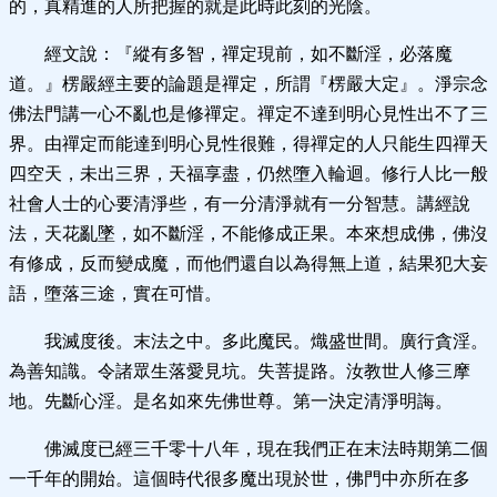
的，真精進的人所把握的就是此時此刻的光陰。
經文說：『縱有多智，禪定現前，如不斷淫，必落魔
道。』楞嚴經主要的論題是禪定，所謂『楞嚴大定』。淨宗念
佛法門講一心不亂也是修禪定。禪定不達到明心見性出不了三
界。由禪定而能達到明心見性很難，得禪定的人只能生四禪天
四空天，未出三界，天福享盡，仍然墮入輪迴。修行人比一般
社會人士的心要清淨些，有一分清淨就有一分智慧。講經說
法，天花亂墜，如不斷淫，不能修成正果。本來想成佛，佛沒
有修成，反而變成魔，而他們還自以為得無上道，結果犯大妄
語，墮落三途，實在可惜。
我滅度後。末法之中。多此魔民。熾盛世間。廣行貪淫。
為善知識。令諸眾生落愛見坑。失菩提路。汝教世人修三摩
地。先斷心淫。是名如來先佛世尊。第一決定清淨明誨。
佛滅度已經三千零十八年，現在我們正在末法時期第二個
一千年的開始。這個時代很多魔出現於世，佛門中亦所在多