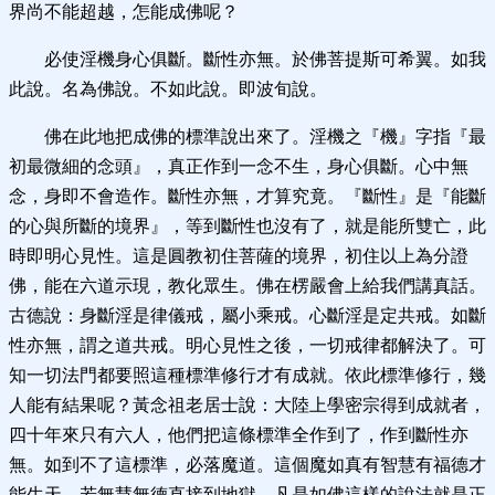
界尚不能超越，怎能成佛呢？
必使淫機身心俱斷。斷性亦無。於佛菩提斯可希翼。如我
此說。名為佛說。不如此說。即波旬說。
佛在此地把成佛的標準說出來了。淫機之『機』字指『最
初最微細的念頭』，真正作到一念不生，身心俱斷。心中無
念，身即不會造作。斷性亦無，才算究竟。『斷性』是『能斷
的心與所斷的境界』，等到斷性也沒有了，就是能所雙亡，此
時即明心見性。這是圓教初住菩薩的境界，初住以上為分證
佛，能在六道示現，教化眾生。佛在楞嚴會上給我們講真話。
古德說：身斷淫是律儀戒，屬小乘戒。心斷淫是定共戒。如斷
性亦無，謂之道共戒。明心見性之後，一切戒律都解決了。可
知一切法門都要照這種標準修行才有成就。依此標準修行，幾
人能有結果呢？黃念祖老居士說：大陸上學密宗得到成就者，
四十年來只有六人，他們把這條標準全作到了，作到斷性亦
無。如到不了這標準，必落魔道。這個魔如真有智慧有福德才
能生天，若無慧無德直接到地獄。凡是如佛這樣的說法就是正