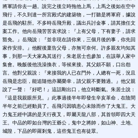
將軍請你去一趟。說完之後立時拖他上馬，上馬之後如在空中
飛行，不久到達一所宮殿式的建築物，一打聽是將軍府，據說
是岳飛的駐所。不多時岳飛升殿，議出兵討金事，請其擔任文
案工作。他向岳飛苦苦哀求說：『上有父母，下有妻子，請求
豁免。』岳飛說：『並非現在請你來，三個月後的事，你先回
家作安排。』他醒後稟告父母，亦無可奈何。許多親友均知其
事，到那一天大家為其送行，朱老居士也參加，在該舉人家中
集會。晚飯後他洗澡換衣，等候來接。其父頗不願，口出怨
言。他對父親說：『來接我的人已在門外，人總有一死，況且
岳飛是忠臣，能追隨他亦屬榮幸，請父親不要難過。』他父親
說了一聲：『好吧！』這話剛出口，他立時斷氣。朱居士說：
『這是我親眼所見。』此事過後半年即發生辛亥革命，在陰間
半年之前已經動員了。岳飛只因嗔恚心未除而作了大鬼王。大
力鬼王經中講的是天行夜叉，即屬天龍八部，其首領即四大天
王。中品的即如台灣的王爺公，鬼中之將帥，如山神、土地、
城隍，下品的即羅剎鬼，這些鬼王也有徒眾。