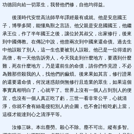
功德回向給一切眾生，我替他們修，自他均得益。
後漢時代安世高法師早年譯經最有成就。他是安息國王
子，博學多聞，能懂鳥獸之言語。他父親是安息國國王，他繼
承王位，作了半年國王之後，讓位於其叔父，出家修行，後來
到中國傳教。在傳記中說，他曾兩次到中國來還命債。過去生
中他誤殺了別人，這一生也要被別人誤殺。他已是一位得道的
高僧，有一天他告訴旁人，今天我走到什麼地方，要遇到什麼
難，死在什麼地方，乃是還前生的命債，請你們作見證，不必
為難那些殺我的人，找他們的痲煩。後來果如其言，修行證果
的還要還命債，何況迷惑顛倒無修行且造業的眾生，如果這個
事實真相明白了，心就平了。世界上沒有一個人占到別人的便
宜，也沒有一個人真正吃了虧，三世一看非常公平，心就清
淨，你就不會有絲毫侵犯別人的企圖，也不會計較吃虧上當，
這樣才能達到心之清淨平等。
汝修三昧。本出塵勞。殺心不除。塵不可出。縱有多智。