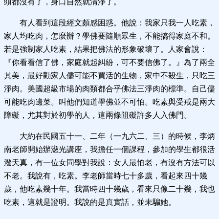
頭都沒有了，身口自然就清淨了。
有人看到這段經文頗感困惑。他說：我家只我一人吃素，
家人均吃肉，怎麼辦？學佛要隨順眾生，不能搞得家庭不和。
若是強制家人吃素，結果把佛法的形象破壞了。人家會說：
『你看看信了佛，家庭就起糾紛，可不要信佛了。』為了兩全
其美，最好勸家人儘可能不買活的生物，家中不殺生，只吃三
淨肉。美國超級市場的肉類都合乎佛法三淨肉的標準。自己儘
可能吃肉邊菜。叫他們知道學佛並不可怕。吃素與受戒是兩大
障礙，尤其對於初學的人，這兩條阻礙許多人入佛門。
大約在民國五十一、二年（一九六二、三）的時候，李炳
南老師開始辦濨光講座，我擔任一個課程，參加的學生都很活
潑天真，有一位女同學對我說：女人最怕老，有沒有方法可以
不老。我說有，吃素。李老師當時七十多歲，看起來四十幾
歲，他吃素幾十年。我當時四十幾歲，看來只像二十幾，我也
吃素，這就是證明。我說的是真實話，並未騙她。