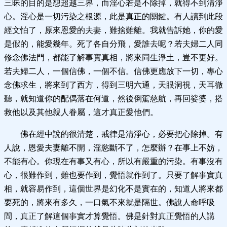
三昧的目的是想超越三界，而淫心若是不除掉，就得不到清淨
心。淫心是一切污染之根源，此是真正的關鍵。有人讀到此段
經文怕了，原來恩愛的夫妻，難捨難離。我就告訴她，你的愛
是假的，能愛幾年。死了各自分飛，愛誰去呢？若夫婦二人同
修念佛法門，都能了解事實真相，將來同生淨土，豈不更好。
若夫婦二人，一個信佛，一個不信。信佛更應放下一切，專心
念佛求生，將來到了西方，得到三明六通，天眼洞視，天耳徹
聽，就知道你的配偶落在何道，然後倒駕慈航，再回娑婆，搭
救他以及其他親人眷屬，這才真正愛他們。
佛在經中說的很清楚，戒律是清淨心，必要把心除掉。有
人說，恩愛夫妻離不開，淫慾斷不了，怎麼辦？在事上不妨，
不能有心。你現在有事又有心，所以有嚴重的污染。有事沒有
心，很難作到，難也要作到，覺悟就作到了。只要了解事實真
相，就容易作到，這個世界是幻化不是實在的，知道人將來都
要死的，將來有多久，一口氣不來就是隔世。佛說人命呼吸
間，真正了解這個事實才算覺悟。佛是針對真正覺悟的人講