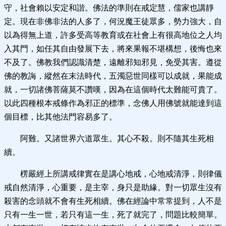
守，社會賴以安定和諧。佛法的準則在戒定慧，儒家也講靜
定。現在非佛非法的人多了，何況魔王徒眾多，勢力強大，自
以為得無上道，許多受高等教育或在社會上有很高地位之人均
入其門，如任其自由發展下去，將來果報不堪構想，後悔也來
不及了。佛教我們認識清楚，遠離邪知邪見，免受其害。遵從
佛的教誨，縱然在末法時代，五濁惡世同樣可以成就，果能成
就，一切諸佛菩薩莫不讚嘆，因為在這個時代太難能可貴了。
以此四種根本戒條作為邪正的標準，念佛人用佛號就能達到這
個目標，比其他法門容易多了。
阿難。又諸世界六道眾生。其心不殺。則不隨其生死相
續。
楞嚴經上所講戒律實在是講心地戒，心地戒清淨，則律儀
戒自然清淨，心重要，是主宰，身只是助緣。對一切眾生沒有
殺害的念頭就不會有生死相續。佛在經論中常常提到，人不是
只有一生一世，若只有這一生，死了就完了，問題比較簡單。