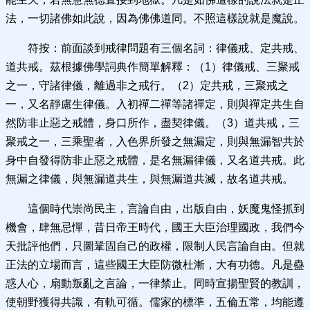
法，一切諸佛如此說，因為佛佛道同。不照這樣說就是魔說。
符按：前面談到戒律問題有三個名詞：律儀戒、定共戒、
道共戒。茲根據佛學詞典作簡單解釋：（1）律儀戒、三聚戒
之一，守諸律儀，離過非之戒行。（2）定共戒，三聚戒之
一，又名靜慮生律儀。入初禪二禪等諸禪定，則與禪定共生自
然防非止惡之戒體，身口所作，盡契律儀。（3）道共戒，三
聚戒之一，三乘聖者，入色界所發之無漏定，則與無漏智共於
身中自發得防非止惡之戒體，是名無漏律儀，又名道共戒。此
無漏之律儀，與無漏道共生，與無漏道共滅，故名道共戒。
這個時代崇尚民主，言論自由，出版自由，妖魔鬼怪抓到
機會，肆無忌憚，昔日帝王時代，國王大臣治理國政，我們今
天批評他們，只圖鞏固自己的政權，限制人民言論自由。但就
正法的立場而言，這些國王大臣防微杜漸，大有功德。凡是蠱
惑人心，扇動叛亂之言論，一律禁止。同時宣揚聖賢的教訓，
使朝野獲得共識，有軌可循。儒家的標準，五倫五常，均能遵