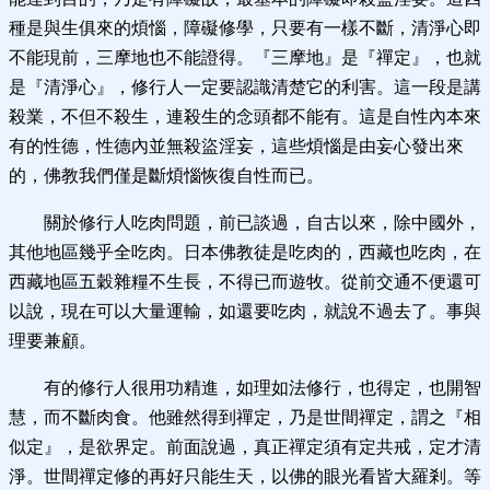
種是與生俱來的煩惱，障礙修學，只要有一樣不斷，清淨心即
不能現前，三摩地也不能證得。『三摩地』是『禪定』，也就
是『清淨心』，修行人一定要認識清楚它的利害。這一段是講
殺業，不但不殺生，連殺生的念頭都不能有。這是自性內本來
有的性德，性德內並無殺盜淫妄，這些煩惱是由妄心發出來
的，佛教我們僅是斷煩惱恢復自性而已。
關於修行人吃肉問題，前已談過，自古以來，除中國外，
其他地區幾乎全吃肉。日本佛教徒是吃肉的，西藏也吃肉，在
西藏地區五穀雜糧不生長，不得已而遊牧。從前交通不便還可
以說，現在可以大量運輸，如還要吃肉，就說不過去了。事與
理要兼顧。
有的修行人很用功精進，如理如法修行，也得定，也開智
慧，而不斷肉食。他雖然得到禪定，乃是世間禪定，謂之『相
似定』，是欲界定。前面說過，真正禪定須有定共戒，定才清
淨。世間禪定修的再好只能生天，以佛的眼光看皆大羅剎。等