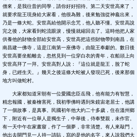
僧來，是我往昔的同學，請你好好招待。第二天安世高來了，
就要求龍王現身給大家看，他很為難，後來勉強從神龕出來，
乃是一條大蛇。安世高給他開示念咒，他人聽不懂。安世高說
完之後，大家看到蛇流眼淚，慢慢就縮回去了。這時他把人家
供養他的財物全部給安世高，安世高把這些財物帶到南昌，在
南昌建一佛寺，這是江南第一座佛寺，由龍王奉獻的。數日後
安世高要坐船離去，忽然見到一位穿白衣的青年，在船頭上向
安世高拜了一拜。安世高對人說：『這位就是龍王，脫了蛇
身，已經生天。』幾天之後這條大蛇被人發現已死，後來那個
地方叫做蛇村。
大家都知道宋朝有一位愛國忠臣岳飛，他有能力有智慧，
精忠報國，被秦檜害死，我初學佛時遇到朱鏡宙老居士，他講
了一個故事，是真事。民國初年他大約二十多歲，住在溫州鄉
下，附近有一位舉人是獨生子，中舉後，侍奉雙親，未作官。
有一天中午在家晝寢，作了一個夢，非常清楚。有人來敲門，
他出去開門見一人持一請貼，寫的是他的名字，來人說我們大