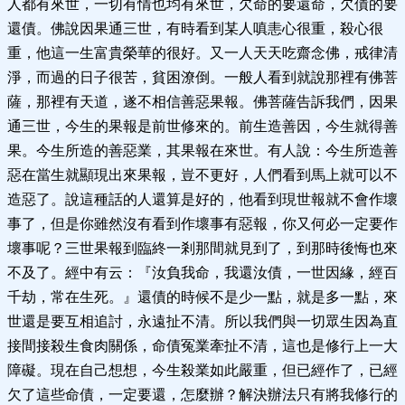
人都有來世，一切有情也均有來世，欠命的要還命，欠債的要
還債。佛說因果通三世，有時看到某人嗔恚心很重，殺心很
重，他這一生富貴榮華的很好。又一人天天吃齋念佛，戒律清
淨，而過的日子很苦，貧困潦倒。一般人看到就說那裡有佛菩
薩，那裡有天道，遂不相信善惡果報。佛菩薩告訴我們，因果
通三世，今生的果報是前世修來的。前生造善因，今生就得善
果。今生所造的善惡業，其果報在來世。有人說：今生所造善
惡在當生就顯現出來果報，豈不更好，人們看到馬上就可以不
造惡了。說這種話的人還算是好的，他看到現世報就不會作壞
事了，但是你雖然沒有看到作壞事有惡報，你又何必一定要作
壞事呢？三世果報到臨終一剎那間就見到了，到那時後悔也來
不及了。經中有云：『汝負我命，我還汝債，一世因緣，經百
千劫，常在生死。』還債的時候不是少一點，就是多一點，來
世還是要互相追討，永遠扯不清。所以我們與一切眾生因為直
接間接殺生食肉關係，命債冤業牽扯不清，這也是修行上一大
障礙。現在自己想想，今生殺業如此嚴重，但已經作了，已經
欠了這些命債，一定要還，怎麼辦？解決辦法只有將我修行的