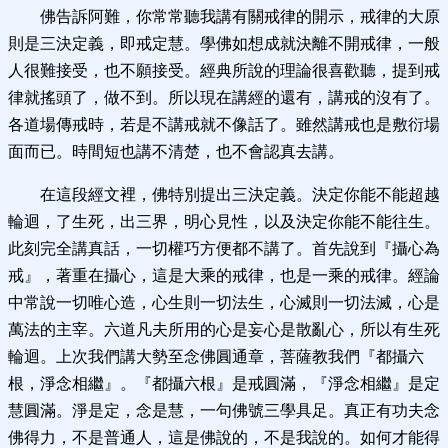
佛告訴阿難，你常常聽我講有關戒律的開示，戒律的大原
則是三決定義，即戒定慧。學佛如想成就決離不開戒律，一般
人很難接受，也不願接受。經典所說的理論很喜歡聽，提到戒
律就搖頭了，做不到。所以現在講經的還有，講戒的沒有了。
各道場傳戒時，若是不講戒就不像話了。雖然講戒也是敷衍場
面而已。時間短也講不清楚，也不會認真去講。
在這段經文裡，佛特別提出三決定義。決定你能不能超越
輪迴，了生死，出三界，明心見性，以及決定你能不能往生。
此刻完全講真話，一切權巧方便都不講了。首先說到『攝心為
戒』，著重在攝心，這是大乘的戒律，也是一乘的戒律。經論
中常說一切唯心造，心生則一切法生，心滅則一切法滅，心是
萬法的主宰。六道凡夫所用的心是妄心是散亂心，所以有生死
輪迴。上次我們講大勢至念佛圓通章，菩薩教我們『都攝六
根，淨念相繼』。『都攝六根』是戒圓滿，『淨念相繼』是定
慧圓滿。淨是定，念是慧，一句佛號三學具足。真正有功夫念
佛得力，不是普通人，這是佛說的，不是我說的。如何才能得