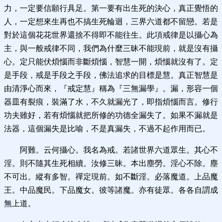
力，一定要信願行具足。第一要有出生死的決心，真正覺悟的
人，一定想來生再也不搞生死輪迴，三界六道都不留戀。若是
對於這個花花世界還捨不得即不能往生。此項戒律是以攝心為
主，與一般戒律不同，我們為什麼三昧不能現前，就是沒有攝
心。定只能伏煩惱而非斷煩惱，智慧一開，煩惱就沒有了。定
是手段，戒是手段之手段，佛法追求的目標是慧。真正智慧是
由清淨心而來，『戒定慧』稱為『三無漏學』。漏，形容一個
器皿有裂痕，裝滿了水，不久就漏光了，即指煩惱而言。修行
功夫雖好，若有煩惱就把所修的功德全漏失了。如果不漏就是
法器，這個漏失是比喻，不是真漏失，不過不起作用而已。
阿難。云何攝心。我名為戒。若諸世界六道眾生。其心不
淫。則不隨其生死相續。汝修三昧。本出塵勞。淫心不除。塵
不可出。縱有多智。禪定現前。如不斷淫。必落魔道。上品魔
王。中品魔民。下品魔女。彼等諸魔。亦有徒眾。各各自謂成
無上道。