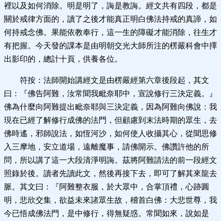
裡以及如何消除。明是明了，誨是教誨。經文共有四段，都是
關於戒律方面的，讀了之後才能真正明白佛法持戒的真諦，如
何持戒念佛。果能依教奉行，這一生的障礙才能消除，往生才
有把握。今天發的課本是由明朝交光大師所注的楞嚴科會中擇
出影印的，總計十頁，供養各位。
符按：法師開始講經文是由楞嚴經第六章後段起，其文
曰：『佛告阿難，汝常聞我毗奈耶中，宣說修行三決定義。』
佛為什麼向阿難提出毗奈耶與三決定義，因為阿難向佛說：我
現在已經了解修行成佛的法門，但顧慮到末法時期的眾生，去
佛時遙，邪師說法，如恆河沙，如何使人收攝其心，從聞思修
入三摩地，安立道場，遠離魔事，請佛開示。佛讚許他的所
問，所以講了這一大段清淨明誨。茲將阿難請法的前一段經文
照錄於後。讀者先讀此文，然後再接下去，即可了解其來龍去
脈。其文曰：『阿難整衣服，於大眾中，合掌頂禮，心跡圓
明，悲欣交集，欲益未來諸眾生故，稽首白佛：大悲世尊，我
今已悟成佛法門，是中修行，得無疑惑。常聞如來，說如是