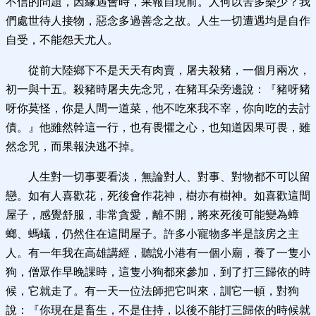
不信的問題，因緣遇會時，果報自現前。人何以苦多樂少？我
們處世待人接物，惡念多過善念之故。人生一切遭遇均是自作
自受，不能怨天尤人。
從前大陸鄉下不是天天有肉賣，屠夫殺豬，一個月兩次，
初一與十五。殺豬時屠夫先念咒，在豬耳朵旁邊說：『豬呀豬
呀你莫怪，你是人間一道菜，他不吃來我不宰，你向吃的去討
債。』他雖然幹這一行，也有畏懼之心，也知道因果可畏，雖
然念咒，而果報決逃不掉。
人生對一切事要看淡，無論對人、對事、對物都不可以留
戀。如有人喜歡花，死後會作花神，樹亦有樹神。如喜歡這間
屋子，感覺舒服，非常貪愛，離不開，將來死後可能變為蟑
螂、螞蟻，仍然住在這間屋子。許多小寵物多半是該房之主
人。有一年我在高雄講經，聽說小港有一個小廟，養了一隻小
狗，僧眾作早晚課時，這隻小狗都來參加，到了打三歸依的時
候，它就走了。有一天一位法師把它叫來，訓它一頓，對狗
說：『你現在是畜生，不是住持，以後不能打三歸依的時候就