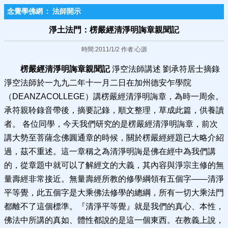
念覺學佛網
:
法師開示
淨土法門：楞嚴經清淨明誨章親聞記
時間:2011/1/2 作者:心源
楞嚴經清淨明誨章親聞記
淨空法師講述 劉承符居士摘錄
淨空法師於一九九二年十一月二日在加州德安乍學院
（DEANZACOLLEGE）講楞嚴經清淨明誨章，為時一周余。
承符親聆錄音帶後，摘要記錄，順文整理，草成此篇，供養讀
者。 各位同學，今天我們研究的是楞嚴經清淨明誨章，前次
講大勢至菩薩念佛圓通章的時候，關於楞嚴經經題已大略介紹
過，茲不重述。這一章稱之為清淨明誨是佛在經中為我們講
的，從章題中就可以了解經文的大義，其內容與淨宗主修的無
量壽經非常接近。無量壽經所教的修學綱領有五個字——清淨
平等覺，此五個字是大乘佛法修學的總綱，所有一切大乘法門
都離不了這個標準。『清淨平等覺』就是我們的真心、本性，
佛法中所講的真如、體性都說的是這一個東西。在教義上說，