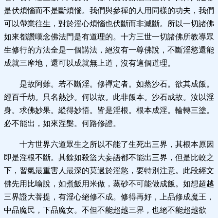
是伏煩惱而不是斷煩惱。我們與參禪的人用同樣的功夫，我們
可以帶業往生，對於淫心煩惱也伏斷而非滅斷。所以一切諸佛
如來都讚嘆念佛法門是有道理的。十方三世一切諸佛所教導眾
生修行的方法全是一個講法，絕沒有一尊佛說，不斷淫慾還能
成就三摩地，還可以成就無上道，沒有這個道理。
是故阿難。若不斷淫。修禪定者。如蒸沙石。欲其成飯。
經百千劫。只名熱沙。何以故。此非飯本。沙石成故。汝以淫
身。求佛妙果。縱得妙悟。皆是淫根。根本成淫。輪轉三塗。
必不能出，如來涅槃。何路修證。
十方世界六道眾生之所以不能了生死出三界，其根本原因
即是淫根不斷。其餘如殺盜大妄語都不能出三界，但是比較之
下，習氣最重害人最深的莫過於淫慾，要特別注意。此段經文
佛先用比喻說，如煮飯用米做，蒸砂不可能做成飯。如想超越
三界證大菩提，有淫心絕修不成。修得再好，上品修成魔王，
中品魔民，下品魔女。不但不能超越三界，也絕不能超越欲