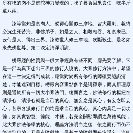
所有吃的肉不是佛陀神力變現的，吃了要負因果責任，吃半斤
還八兩。
汝等當知是食肉人。縱得心開似三摩地。皆大羅剎。報終
必沉生死苦海。非佛弟子。如是之人。相殺相吞。相食未已。
云何是人。得出三界。汝教世人修三摩地。次斷殺生。是名如
來先佛世尊。第二決定清淨明誨。
楞嚴經的性質與一般大乘經典有些不同，應先要了解。它
是一部為真正想出三界的修行人說的。大乘修行方法中，希望
在這一生決定得到成就，應當對於所有修行的障礙要認識清
楚，才能達到目標。楞嚴內容重點多半是講禪宗，而其原理原
則是通於所有一切大小乘法門。總而言之，佛法修行的樞紐在
清淨心，清淨心就是自己的真心。無妄念是真心，有妄念即妄
心，各宗各派修行目的均是求自己的真心。真心內具足一切功
德，如真實智慧、德能、才藝，若完全開顯即謂之萬德萬能，
此大乘佛法修學的核心。理論方法明白之後，依之而行而仍不
能達到目的，乃是有障礙故，最基本的障礙即殺盜淫妄。這四