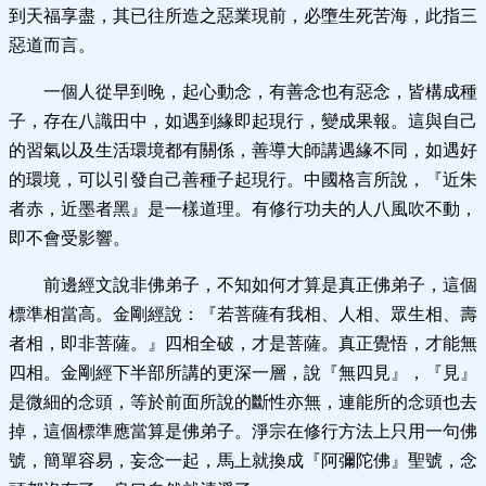
到天福享盡，其已往所造之惡業現前，必墮生死苦海，此指三
惡道而言。
一個人從早到晚，起心動念，有善念也有惡念，皆構成種
子，存在八識田中，如遇到緣即起現行，變成果報。這與自己
的習氣以及生活環境都有關係，善導大師講遇緣不同，如遇好
的環境，可以引發自己善種子起現行。中國格言所說，『近朱
者赤，近墨者黑』是一樣道理。有修行功夫的人八風吹不動，
即不會受影響。
前邊經文說非佛弟子，不知如何才算是真正佛弟子，這個
標準相當高。金剛經說：『若菩薩有我相、人相、眾生相、壽
者相，即非菩薩。』四相全破，才是菩薩。真正覺悟，才能無
四相。金剛經下半部所講的更深一層，說『無四見』，『見』
是微細的念頭，等於前面所說的斷性亦無，連能所的念頭也去
掉，這個標準應當算是佛弟子。淨宗在修行方法上只用一句佛
號，簡單容易，妄念一起，馬上就換成『阿彌陀佛』聖號，念