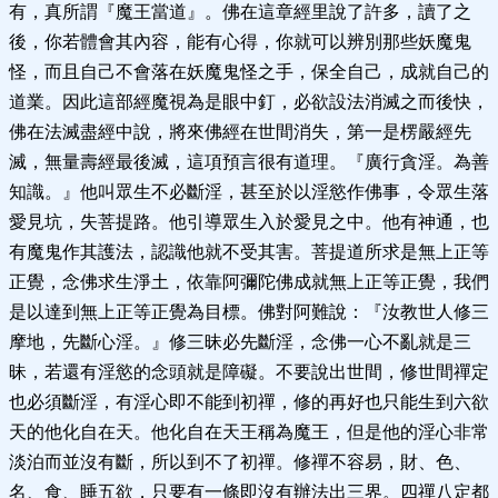
有，真所謂『魔王當道』。佛在這章經里說了許多，讀了之
後，你若體會其內容，能有心得，你就可以辨別那些妖魔鬼
怪，而且自己不會落在妖魔鬼怪之手，保全自己，成就自己的
道業。因此這部經魔視為是眼中釘，必欲設法消滅之而後快，
佛在法滅盡經中說，將來佛經在世間消失，第一是楞嚴經先
滅，無量壽經最後滅，這項預言很有道理。『廣行貪淫。為善
知識。』他叫眾生不必斷淫，甚至於以淫慾作佛事，令眾生落
愛見坑，失菩提路。他引導眾生入於愛見之中。他有神通，也
有魔鬼作其護法，認識他就不受其害。菩提道所求是無上正等
正覺，念佛求生淨土，依靠阿彌陀佛成就無上正等正覺，我們
是以達到無上正等正覺為目標。佛對阿難說：『汝教世人修三
摩地，先斷心淫。』修三昧必先斷淫，念佛一心不亂就是三
昧，若還有淫慾的念頭就是障礙。不要說出世間，修世間禪定
也必須斷淫，有淫心即不能到初禪，修的再好也只能生到六欲
天的他化自在天。他化自在天王稱為魔王，但是他的淫心非常
淡泊而並沒有斷，所以到不了初禪。修禪不容易，財、色、
名、食、睡五欲，只要有一條即沒有辦法出三界。四禪八定都