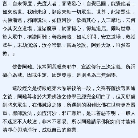
言：自未得度，先度人者，菩薩發心：自覺已圓，能覺他者，
如來應世。我雖未度，願度末劫一切眾生。世尊，此諸眾生，
去佛漸遠，邪師說法，如恆河沙，欲攝其心，入三摩地，云何
令其安立道場，遠諸魔事，於菩提心，得無退屈。爾時世尊，
於大眾中，稱讚阿難：善哉善哉，如汝所問，安立道場，救護
眾生，末劫沉溺，汝今諦聽，當為汝說。阿難大眾，唯然奉
教。』
佛告阿難。汝常聞我毗奈耶中。宣說修行三決定義。所謂
攝心為戒。因戒生定。因定發慧。是則名為三無漏學。
這段經文是楞嚴經第六卷最後的一段，文殊菩薩撿選圓通
之後，阿難尊者於大乘佛法之修學已經完全明白了，但又顧慮
到將來眾生，在佛滅度之後，所遇到的困難比佛在世時更為嚴
重，邪師說法，如恆河沙，邪正難辨，是非善惡不明，一般人
不迷惑不入歧途，非常不容易。所以阿難請示佛陀如何才能得
清淨心與清淨行，成就自己的道業。