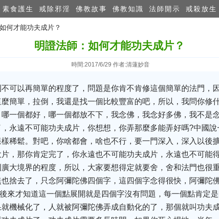
素食護生
戒除邪淫
佛教故事
佛教知識
法師開示
戒殺放生
：如何才能功夫成片？
明證法師：如何才能功夫成片？
時間:2017/6/29 作者:清蓮妙音
到不可以再簡單的程度了，問題是你肯不肯修這個簡單的法門，
這麼簡單，拉倒，我還是找一個比較豐富的吧，所以，我問你修
，哪一個都好，哪一個都放不下，我念佛，我念好多佛，我不是
了，永遠不可能功夫成片，你想想，你弄那麼多能弄好嗎?中國說
樣樣稀鬆。對吧，你啥都會，啥也不行，要一門深入，深入以後
大片，那你肯定完了，你永遠也不可能功夫成片，永遠也不可能
到廣大境界的程度，所以，大家要想得定就要舍，舍和法門也很
也捨去了，只念阿彌陀佛四個字，這四個字念得很快，阿彌陀佛.
疑，後來才知道這一個點展開就是四個字沒有問題，每一個點肯定是阿
果就機械化了，人就被阿彌陀佛弄成自動化的了，那個就叫功夫