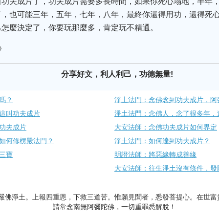
叫功夫成片了，功夫成片需要多長時間，如果你死心塌地，半年
了，也可能三年，五年，七年，八年，最終你還得用功，還得死
己怎麼決定了，你要玩那麼多，肯定玩不精通。
》
分享好文，利人利己，功德無量!
嗎？
淨土法門：念佛念到功夫成片，阿
這叫功夫成片
淨土法門：念佛人，念了很多年，
功夫成片
大安法師：念佛功夫成片如何界定
如何修楞嚴法門？
淨土法門：如何達到功夫成片？
三寶
明證法師：將惡緣轉成善緣
大安法師：往生淨土沒有條件，發
嚴佛淨土。上報四重恩，下救三道苦。惟願見聞者，悉發菩提心。在世富
請常念南無阿彌陀佛，一切重罪悉解脫！