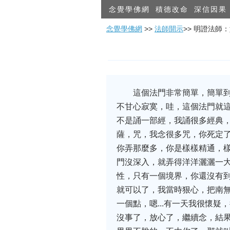
念覺學佛網
積德改命
深信因果
念覺學佛網
>>
法師開示
>> 明證法師
這個法門非常簡單，簡單
不甘心寂寞，哇，這個法門就
不是誦一部經，我誦很多經典
薩，咒，我念很多咒，你死定
你弄那麼多，你是樣樣精通，
門沒深入，就弄得洋洋灑灑一
性，只有一個境界，你還沒有
就可以了，我當時狠心，把南無
一個點，嗯...有一天我很懷
沒事了，放心了，繼續念，結