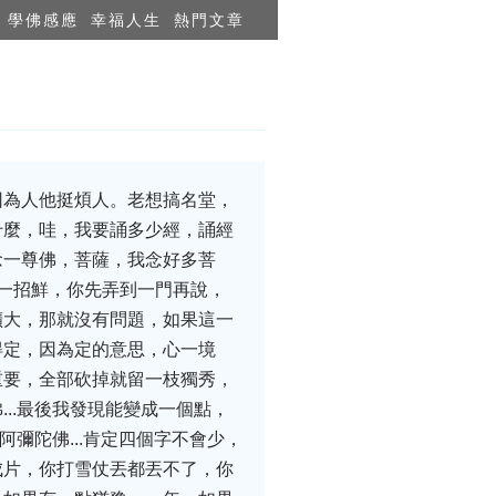
學佛感應
幸福人生
熱門文章
因為人他挺煩人。老想搞名堂，
什麼，哇，我要誦多少經，誦經
念一尊佛，菩薩，我念好多菩
一招鮮，你先弄到一門再說，
擴大，那就沒有問題，如果這一
得定，因為定的意思，心一境
重要，全部砍掉就留一枝獨秀，
..最後我發現能變成一個點，
彌陀佛...肯定四個字不會少，
成片，你打雪仗丟都丟不了，你