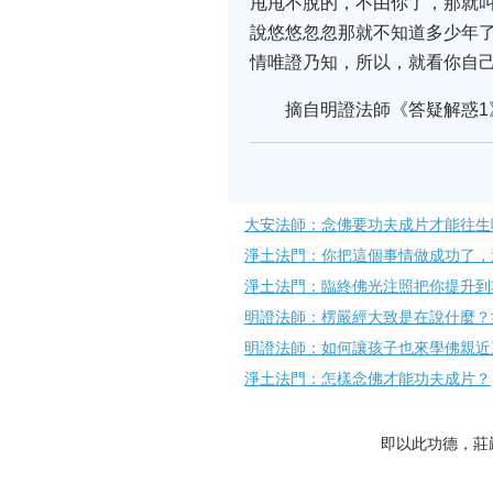
甩甩不脫的，不由你了，那就
說悠悠忽忽那就不知道多少年
情唯證乃知，所以，就看你自
摘自明證法師《答疑解惑1
大安法師：念佛要功夫成片才能往生
淨土法門：你把這個事情做成功了，
淨土法門：臨終佛光注照把你提升到
明證法師：楞嚴經大致是在說什麼？
明證法師：如何讓孩子也來學佛親近
淨土法門：怎樣念佛才能功夫成片？
即以此功德，莊