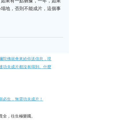
，如果有一點猶豫，一年，如果
心塌地，否則不能成片，這個事
彌陀佛就會來給你送信息，現
連功夫成片都沒有得到。什麼
願必生，無需功夫成片！
貴全，往生極樂國。