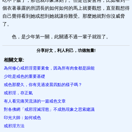
吃不下飯了，那也就印象深刻了。但是也要會用，比如看到一
個衣著暴露的所謂長的如何如何的馬上就要觀想，直至觀想得
自己覺得看到她或想到她就讓你難受。那麼她就對你沒威脅
了。
色，是少年第一關，此關通不過一輩子就毀了。
分享好文，利人利己，功德無量!
相關文章:
為何修心戒邪淫需要素食，因為所有肉食都是躁能
少吃是戒色的重要基礎
戒色那麼久，你有見過凌晨四點的樣子嗎？
戒邪淫，存正氣
有人看完痛哭流涕的一篇戒色文章
對各佛網「戒邪淫滅淫慾」不成熟現象之思索建議
印光大師：如何戒色
戒邪淫方法