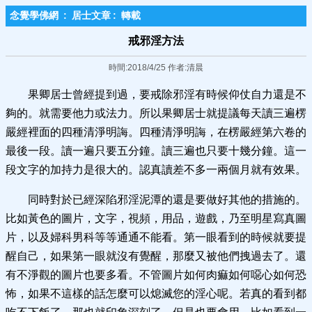
念覺學佛網
:
居士文章
:
轉載
戒邪淫方法
時間:2018/4/25 作者:清晨
果卿居士曾經提到過，要戒除邪淫有時候仰仗自力還是不
夠的。就需要他力或法力。所以果卿居士就提議每天讀三遍楞
嚴經裡面的四種清淨明誨。四種清淨明誨，在楞嚴經第六卷的
最後一段。讀一遍只要五分鐘。讀三遍也只要十幾分鐘。這一
段文字的加持力是很大的。認真讀差不多一兩個月就有效果。
同時對於已經深陷邪淫泥潭的還是要做好其他的措施的。
比如黃色的圖片，文字，視頻，用品，遊戲，乃至明星寫真圖
片，以及婦科男科等等通通不能看。第一眼看到的時候就要提
醒自己，如果第一眼就沒有覺醒，那麼又被他們拽過去了。還
有不淨觀的圖片也要多看。不管圖片如何肉痲如何噁心如何恐
怖，如果不這樣的話怎麼可以熄滅您的淫心呢。若真的看到都