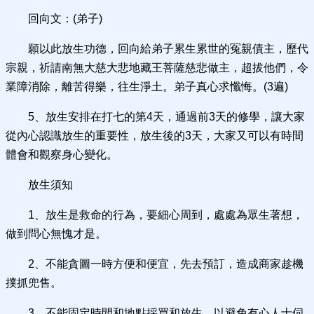
回向文：(弟子)
願以此放生功德，回向給弟子累生累世的冤親債主，歷代
宗親，祈請南無大慈大悲地藏王菩薩慈悲做主，超拔他們，令
業障消除，離苦得樂，往生淨土。弟子真心求懺悔。(3遍)
5、放生安排在打七的第4天，通過前3天的修學，讓大家
從內心認識放生的重要性，放生後的3天，大家又可以有時間
體會和觀察身心變化。
放生須知
1、放生是救命的行為，要細心周到，處處為眾生著想，
做到問心無愧才是。
2、不能貪圖一時方便和便宜，先去預訂，造成商家趁機
撲抓兜售。
3、不能固定時間和地點採買和放生，以避免有心人士伺