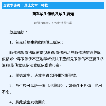
念覺學佛網
:
居士文章
:
轉載
簡單放生儀軌及放生須知
時間:2018/8/14 作者:清風扶露
放生儀軌：
1、首先給放生的動物做三皈依：
皈依佛皈依法皈依僧(3遍)皈依佛兩足尊皈依法離欲尊皈
依僧眾中尊皈依佛不墮地獄皈依法不墮餓鬼皈依僧不墮畜生(3
遍)皈依佛竟皈依法竟皈依僧竟(3遍)
2、開始放生。邊放生邊念阿彌陀佛聖號。
3、放生後可念誦一遍《地藏經》，如條件不具備，也可
不念。
4、將此放生功德回向。