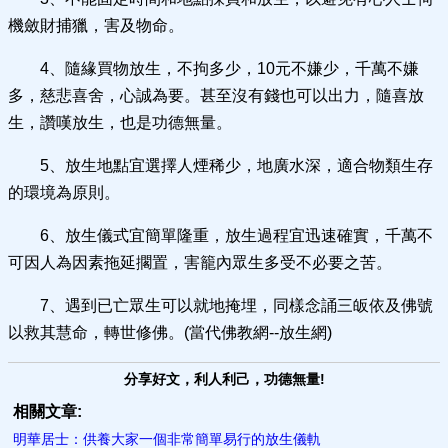
機斂財捕獵，害及物命。
4、隨緣買物放生，不拘多少，10元不嫌少，千萬不嫌
多，慈悲喜舍，心誠為要。甚至沒有錢也可以出力，隨喜放
生，讚嘆放生，也是功德無量。
5、放生地點宜選擇人煙稀少，地廣水深，適合物類生存
的環境為原則。
6、放生儀式宜簡單隆重，放生過程宜迅速確實，千萬不
可因人為因素拖延擱置，害籠內眾生多受不必要之苦。
7、遇到已亡眾生可以就地掩埋，同樣念誦三皈依及佛號
以救其慧命，轉世修佛。(當代佛教網--放生網)
分享好文，利人利己，功德無量!
相關文章:
明華居士：供養大家一個非常簡單易行的放生儀軌