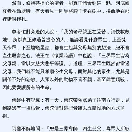
然而，修持菩提心的聖者，能真正體會到這一點。阿底峽
尊者在聶塘時，有天看見一匹馬將脖子卡在樹中，拚命地在那
裡嘶叫掙扎。
尊者忙對旁邊的人說：「我的老母親正在受苦，請快救救
她!」所以真正修過菩提心的人，無論看見什麼眾生，上至梵
天帝釋，下至螻蟻昆蟲，都會生起與父母無別的想法，絕不會
產生殺害之心。法王在《懷業時語》中也說：「三界眾生皆為
父母親，當以大慈大悲平等護。」道理：三界眾生既然都當過
父母，我們就不能只孝順今生父母，而對其他的眾生，尤其是
關係不好的怨敵、人類以外的動物不管不顧，甚至肆意殘殺，
因此要愛護所有的生命。
佛經中有記載：有一天，佛陀帶領眾弟子往南方行走，見
到路邊有一堆枯骨，佛陀便對這些骨骸以五體投地的方式頂
禮。
阿難不解地問：「您是三界導師、四生慈父，為眾人所皈