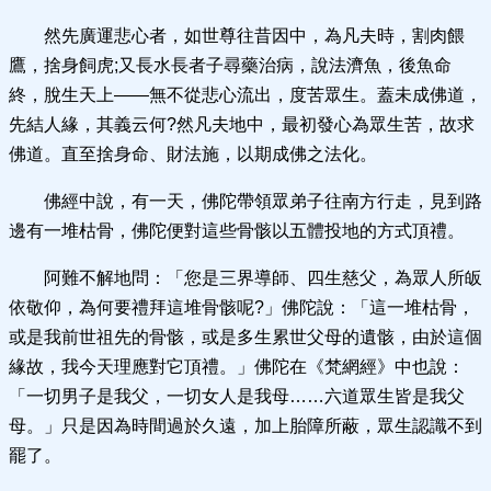
然先廣運悲心者，如世尊往昔因中，為凡夫時，割肉餵
鷹，捨身飼虎;又長水長者子尋藥治病，說法濟魚，後魚命
終，脫生天上——無不從悲心流出，度苦眾生。蓋未成佛道，
先結人緣，其義云何?然凡夫地中，最初發心為眾生苦，故求
佛道。直至捨身命、財法施，以期成佛之法化。
佛經中說，有一天，佛陀帶領眾弟子往南方行走，見到路
邊有一堆枯骨，佛陀便對這些骨骸以五體投地的方式頂禮。
阿難不解地問：「您是三界導師、四生慈父，為眾人所皈
依敬仰，為何要禮拜這堆骨骸呢?」佛陀說：「這一堆枯骨，
或是我前世祖先的骨骸，或是多生累世父母的遺骸，由於這個
緣故，我今天理應對它頂禮。」佛陀在《梵網經》中也說：
「一切男子是我父，一切女人是我母……六道眾生皆是我父
母。」只是因為時間過於久遠，加上胎障所蔽，眾生認識不到
罷了。