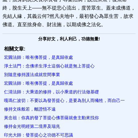
終，脫生天上——無不從悲心流出，度苦眾生。蓋未成佛道，
先結人緣，其義云何?然凡夫地中，最初發心為眾生苦，故求
佛道。直至捨身命、財法施，以期成佛之法化。
分享好文，利人利己，功德無量!
相關文章:
宏圓法師：唯有佛菩提，是真歸依處
淨土法門：念佛求生淨土這個心就是無上菩提心
別隨意修持護法成就世間事業
宏圓法師：唯有佛菩提，是真歸依處
仁清法師：大乘道的修持，以小乘道的行法做基礎
嘎瑪仁波切：不要以為發菩提心，是要為別人而犧牲，而自己一
修持文殊般若，離證悟不遠
黃念祖：你真的發了菩提心佛菩薩就會主動來找你
修持金光明經第二境界及瑞兆
印光大師：發菩提心之功德不可思議