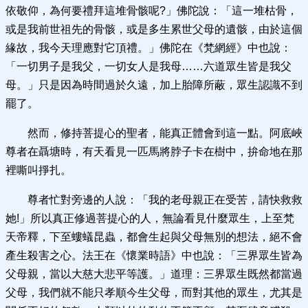
依敬仰，為何要禮拜這堆骨骸呢?」佛陀說：「這一堆枯骨，
或是我前世祖先的骨骸，或是多生累世父母的遺骸，由於這個
緣故，我今天理應對它頂禮。」佛陀在《梵網經》中也說：
「一切男子是我父，一切女人是我母……六道眾生皆是我父
母。」只是因為時間過於久遠，加上胎障所蔽，眾生認識不到
罷了。
然而，修持菩提心的聖者，能真正體會到這一點。阿底峽
尊者在聶塘時，有天看見一匹馬將脖子卡在樹中，拚命地在那
裡嘶叫掙扎。
尊者忙對旁邊的人說：「我的老母親正在受苦，請快救救
她!」所以真正修過菩提心的人，無論看見什麼眾生，上至梵
天帝釋，下至螻蟻昆蟲，都會生起與父母無別的想法，絕不會
產生殺害之心。法王在《懷業時語》中也說：「三界眾生皆為
父母親，當以大慈大悲平等護。」道理：三界眾生既然都當過
父母，我們就不能只孝順今生父母，而對其他的眾生，尤其是