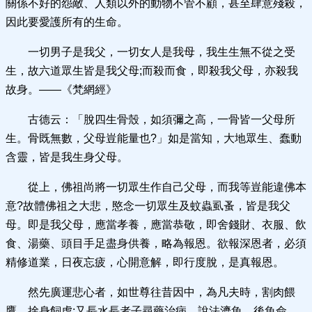
關係不好的怨敵、人類以外的動物不管不顧，甚至肆意殘殺，
因此要愛護所有的生命。
一切男子是我父，一切女人是我母，我生生無不從之受
生，故六道眾生皆是我父母;而殺而食，即殺我父母，亦殺我
故身。——《梵網經》
古德云：「脫四生骨殼，如須彌之高，一骨皆一父母所
生。骨既無數，父母豈能量也?」如是當知，大地眾生、蠢動
含靈，皆是我生身父母。
從上，佛祖尚將一切眾生作自己父母，而我等豈能違佛本
意?故體佛祖之大悲，愍念一切眾生及蚊蟲虱蚤，皆是我父
母。即是我父母，應當孝養，應當恭敬，即舍錢財、衣服、飲
食、湯藥、頭目手足盡身供養，略為報恩。欲報深恩者，必須
精修道業，日夜忘疲，心開意解，即行度脫，是真報恩。
然先廣運悲心者，如世尊往昔因中，為凡夫時，割肉餵
鷹，捨身飼虎;又長水長者子尋藥治病，說法濟魚，後魚命