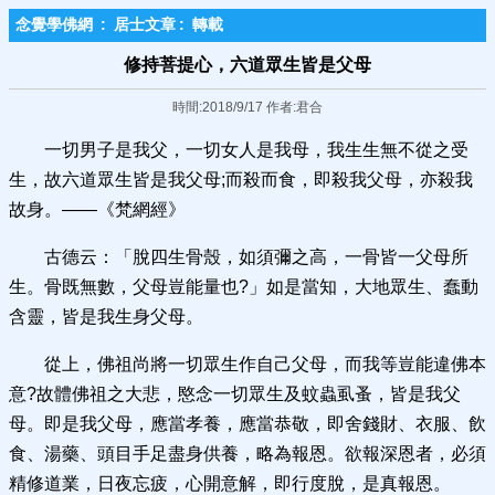
念覺學佛網
:
居士文章
:
轉載
修持菩提心，六道眾生皆是父母
時間:2018/9/17 作者:君合
一切男子是我父，一切女人是我母，我生生無不從之受
生，故六道眾生皆是我父母;而殺而食，即殺我父母，亦殺我
故身。——《梵網經》
古德云：「脫四生骨殼，如須彌之高，一骨皆一父母所
生。骨既無數，父母豈能量也?」如是當知，大地眾生、蠢動
含靈，皆是我生身父母。
從上，佛祖尚將一切眾生作自己父母，而我等豈能違佛本
意?故體佛祖之大悲，愍念一切眾生及蚊蟲虱蚤，皆是我父
母。即是我父母，應當孝養，應當恭敬，即舍錢財、衣服、飲
食、湯藥、頭目手足盡身供養，略為報恩。欲報深恩者，必須
精修道業，日夜忘疲，心開意解，即行度脫，是真報恩。